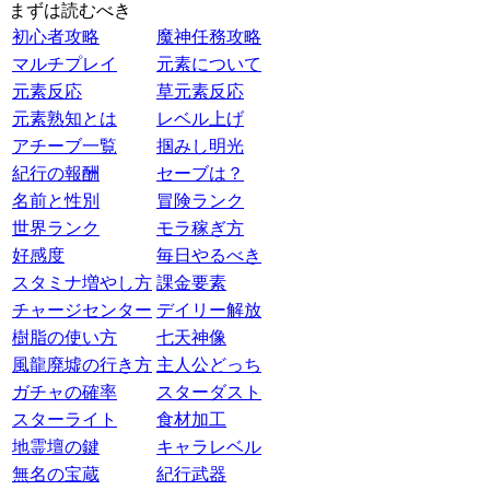
まずは読むべき
初心者攻略
魔神任務攻略
マルチプレイ
元素について
元素反応
草元素反応
元素熟知とは
レベル上げ
アチーブ一覧
掴みし明光
紀行の報酬
セーブは？
名前と性別
冒険ランク
世界ランク
モラ稼ぎ方
好感度
毎日やるべき
スタミナ増やし方
課金要素
チャージセンター
デイリー解放
樹脂の使い方
七天神像
風龍廃墟の行き方
主人公どっち
ガチャの確率
スターダスト
スターライト
食材加工
地霊壇の鍵
キャラレベル
無名の宝蔵
紀行武器