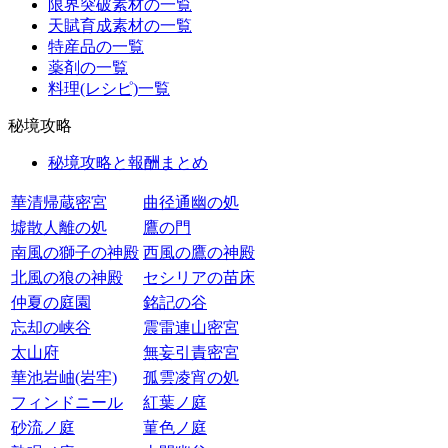
限界突破素材の一覧
天賦育成素材の一覧
特産品の一覧
薬剤の一覧
料理(レシピ)一覧
秘境攻略
秘境攻略と報酬まとめ
華清帰蔵密宮
曲径通幽の処
墟散人離の処
鷹の門
南風の獅子の神殿
西風の鷹の神殿
北風の狼の神殿
セシリアの苗床
仲夏の庭園
銘記の谷
忘却の峡谷
震雷連山密宮
太山府
無妄引責密宮
華池岩岫(岩牢)
孤雲凌宵の処
フィンドニール
紅葉ノ庭
砂流ノ庭
菫色ノ庭