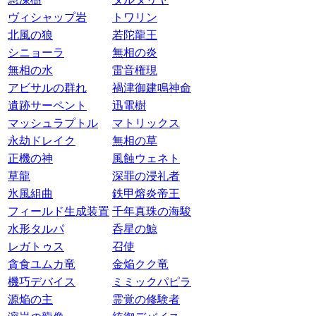
ヴィシャップ岩
トワリン
北風の狼
若陀龍王
シニョーラ
無相の炎
無相の水
雷音権現
アビサルの群れ
禍津御建鳴神命
遺跡サーペント
迅電樹
マッシュラプトル
マトリックス
永劫ドレイク
無相の草
正機の神
風蝕ウェネト
草龍
深罪の浸礼者
氷風組曲
鉄甲熔炎帝王
フィールド生成装置
千年真珠の海駿
水形タルパ
呑星の鯨
レガトゥス
召使
貪食ユムカ竜
金焔クク竜
機巧デバイス
ミミックパピラ
源焔の主
霊覚の修験者