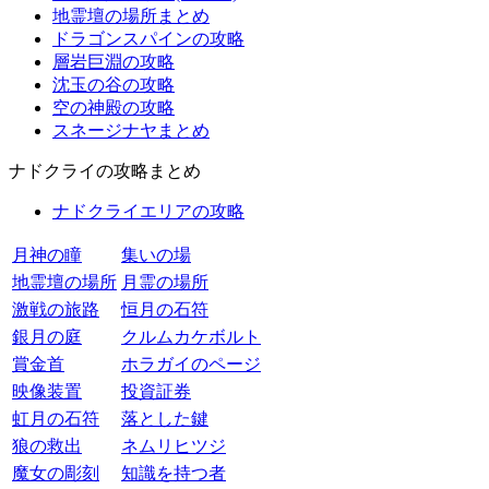
地霊壇の場所まとめ
ドラゴンスパインの攻略
層岩巨淵の攻略
沈玉の谷の攻略
空の神殿の攻略
スネージナヤまとめ
ナドクライの攻略まとめ
ナドクライエリアの攻略
月神の瞳
集いの場
地霊壇の場所
月霊の場所
激戦の旅路
恒月の石符
銀月の庭
クルムカケボルト
賞金首
ホラガイのページ
映像装置
投資証券
虹月の石符
落とした鍵
狼の救出
ネムリヒツジ
魔女の彫刻
知識を持つ者