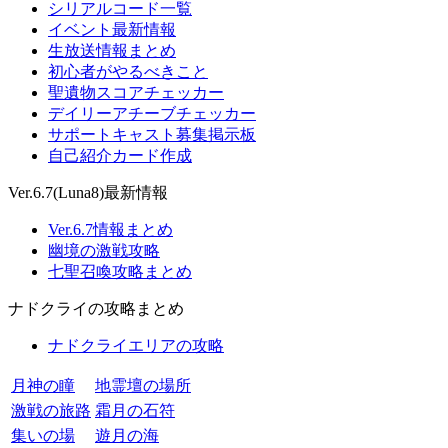
シリアルコード一覧
イベント最新情報
生放送情報まとめ
初心者がやるべきこと
聖遺物スコアチェッカー
デイリーアチーブチェッカー
サポートキャスト募集掲示板
自己紹介カード作成
Ver.6.7(Luna8)最新情報
Ver.6.7情報まとめ
幽境の激戦攻略
七聖召喚攻略まとめ
ナドクライの攻略まとめ
ナドクライエリアの攻略
月神の瞳
地霊壇の場所
激戦の旅路
霜月の石符
集いの場
遊月の海