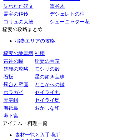
失われた碑文
霊谷木
霊宝の鐸鈴
デシェレトの柱
コリュの太鼓
シューニャター花
稲妻の攻略まとめ
稲妻エリアの攻略
稲妻の地霊壇
神櫻
雷神の瞳
稲妻の宝箱
鶴観の攻略
モシリの殻
石板
星の如き宝珠
燭台と壁画
どこかへの鍵
ホラガイ
セイライ丸
天雲峠
セイライ島
海祇島
おかしな印
淵下宮
アイテム・料理一覧
素材一覧と入手場所