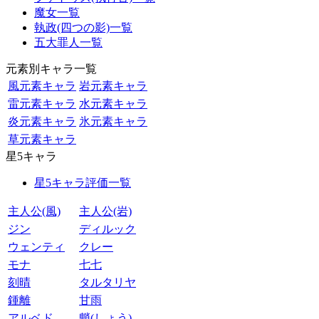
魔女一覧
執政(四つの影)一覧
五大罪人一覧
元素別キャラ一覧
風元素キャラ
岩元素キャラ
雷元素キャラ
水元素キャラ
炎元素キャラ
氷元素キャラ
草元素キャラ
星5キャラ
星5キャラ評価一覧
主人公(風)
主人公(岩)
ジン
ディルック
ウェンティ
クレー
モナ
七七
刻晴
タルタリヤ
鍾離
甘雨
アルベド
魈(しょう)