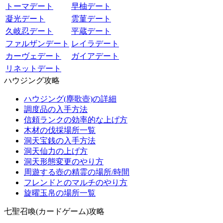
トーマデート
早柚デート
凝光デート
雲菫デート
久岐忍デート
平蔵デート
ファルザンデート
レイラデート
カーヴェデート
ガイアデート
リネットデート
ハウジング攻略
ハウジング(塵歌壺)の詳細
調度品の入手方法
信頼ランクの効率的な上げ方
木材の伐採場所一覧
洞天宝銭の入手方法
洞天仙力の上げ方
洞天形態変更のやり方
周遊する壺の精霊の場所/時間
フレンドとのマルチのやり方
旋曜玉帛の場所一覧
七聖召喚(カードゲーム)攻略