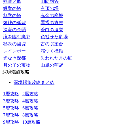
熟眠ノ庭
山間幽谷
縁覚の塔
有頂の塔
無学の塔
赤金の廃城
熔鉄の孤砦
罪禍の終末
深潮の余韻
蒼白の遺栄
滝を臨む廃都
色褪せた劇場
秘炎の幽墟
古の眺望台
レインボー
霜つく機軸
光なき深都
失われた月の庭
月の子の宝物
山風の荊冠
深境螺旋攻略
深境螺旋攻略まとめ
1層攻略
2層攻略
3層攻略
4層攻略
5層攻略
6層攻略
7層攻略
8層攻略
9層攻略
10層攻略