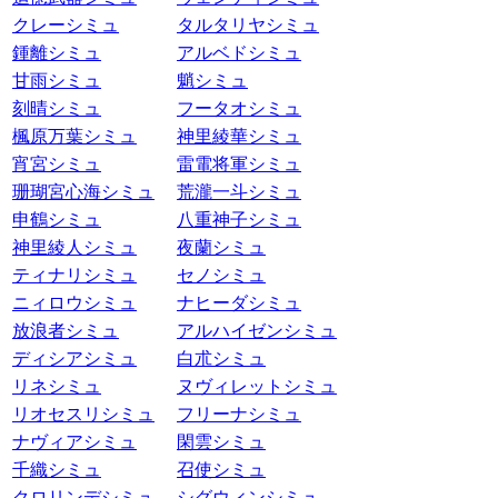
クレーシミュ
タルタリヤシミュ
鍾離シミュ
アルベドシミュ
甘雨シミュ
魈シミュ
刻晴シミュ
フータオシミュ
楓原万葉シミュ
神里綾華シミュ
宵宮シミュ
雷電将軍シミュ
珊瑚宮心海シミュ
荒瀧一斗シミュ
申鶴シミュ
八重神子シミュ
神里綾人シミュ
夜蘭シミュ
ティナリシミュ
セノシミュ
ニィロウシミュ
ナヒーダシミュ
放浪者シミュ
アルハイゼンシミュ
ディシアシミュ
白朮シミュ
リネシミュ
ヌヴィレットシミュ
リオセスリシミュ
フリーナシミュ
ナヴィアシミュ
閑雲シミュ
千織シミュ
召使シミュ
クロリンデシミュ
シグウィンシミュ