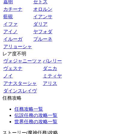
嘉明
セトス
カチーナ
オロルン
藍硯
イアンサ
イファ
ダリア
アイノ
ヤフォダ
イルーガ
プルーネ
アリョーシャ
レア度不明
ヴォジャニーツァ
バレリー
ヴェスナ
ダニカ
ノイ
ミティヤ
アナスターシャ
アリス
ダインスレイヴ
任務攻略
任務攻略一覧
伝説任務の攻略一覧
世界任務の攻略一覧
ストーリー(魔神任務)攻略