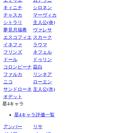
エミリエ
ムアラニ
キィニチ
シロネン
チャスカ
マーヴィカ
シトラリ
主人公(炎)
夢見月瑞希
ヴァレサ
エスコフィエ
スカーク
イネファ
ラウマ
フリンズ
ネフェル
ドール
ドゥリン
コロンビーナ
茲白
ファルカ
リンネア
ニコ
ローエン
サンドローネ
主人公(氷)
オデット
星4キャラ
星4キャラ評価一覧
アンバー
リサ