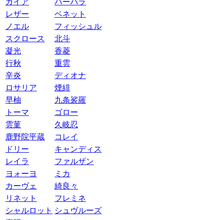
ガイア
バーバラ
レザー
ベネット
ノエル
フィッシュル
スクロース
北斗
凝光
香菱
行秋
重雲
辛炎
ディオナ
ロサリア
煙緋
早柚
九条裟羅
トーマ
ゴロー
雲菫
久岐忍
鹿野院平蔵
コレイ
ドリー
キャンディス
レイラ
ファルザン
ヨォーヨ
ミカ
カーヴェ
綺良々
リネット
フレミネ
シャルロット
シュヴルーズ