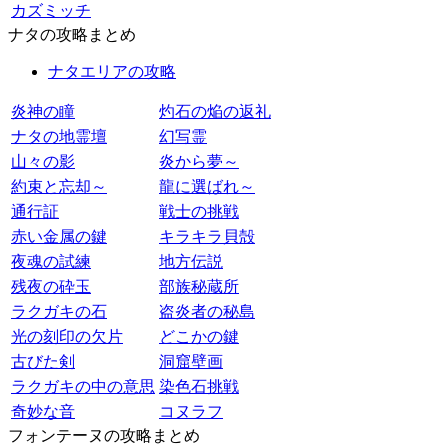
カズミッチ
ナタの攻略まとめ
ナタエリアの攻略
炎神の瞳
灼石の焔の返礼
ナタの地霊壇
幻写霊
山々の影
炎から夢～
約束と忘却～
龍に選ばれ～
通行証
戦士の挑戦
赤い金属の鍵
キラキラ貝殻
夜魂の試練
地方伝説
残夜の砕玉
部族秘蔵所
ラクガキの石
盗炎者の秘島
光の刻印の欠片
どこかの鍵
古びた剣
洞窟壁画
ラクガキの中の意思
染色石挑戦
奇妙な音
コヌラフ
フォンテーヌの攻略まとめ