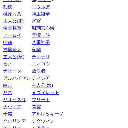
胡桃
エウルア
楓原万葉
神里綾華
主人公(雷)
宵宮
雷電将軍
珊瑚宮心海
アーロイ
荒瀧一斗
申鶴
八重神子
神里綾人
夜蘭
主人公(草)
ティナリ
セノ
ニィロウ
ナヒーダ
放浪者
アルハイゼン
ディシア
白朮
主人公(水)
リネ
ヌヴィレット
リオセスリ
フリーナ
ナヴィア
閑雲
千織
アルレッキーノ
クロリンデ
シグウィン