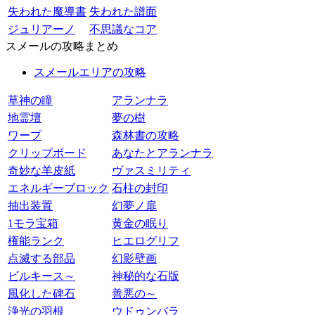
失われた魔導書
失われた譜面
ジュリアーノ
不思議なコア
スメールの攻略まとめ
スメールエリアの攻略
草神の瞳
アランナラ
地霊壇
夢の樹
ワープ
森林書の攻略
クリップボード
あなたとアランナラ
奇妙な羊皮紙
ヴァスミリティ
エネルギーブロック
石柱の封印
抽出装置
幻夢ノ扉
1モラ宝箱
黄金の眠り
権能ランク
ヒエログリフ
点滅する部品
幻影壁画
ビルキース～
神秘的な石版
風化した碑石
善悪の～
浄光の羽根
ウドゥンバラ