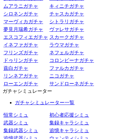
ムアラニガチャ
キィニチガチャ
シロネンガチャ
チャスカガチャ
マーヴィカガチャ
シトラリガチャ
夢見月瑞希ガチャ
ヴァレサガチャ
エスコフィエガチャ
スカークガチャ
イネファガチャ
ラウマガチャ
フリンズガチャ
ネフェルガチャ
ドゥリンガチャ
コロンビーナガチャ
兹白ガチャ
ファルカガチャ
リンネアガチャ
ニコガチャ
ローエンガチャ
サンドローネガチャ
ガチャシミュレーター
ガチャシミュレーター一覧
恒常シミュ
初心者応援シミュ
武器シミュ
集録キャラシミュ
集録武器シミュ
追憶キャラシミュ
追憶武器シミュ
ウェンティシミュ