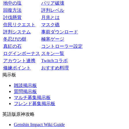
地中の塩
バリア破壊
回復方法
評判レベル
討伐懸賞
月兆とは
住民リクエスト
マスク礁
評判システム
事前ダウンロード
冬忍びの樹
極寒ゲージ
真紅の石
コントローラー設定
ログインボーナス
スキン一覧
アカウント連携
Twitchコラボ
修練ポイント
おすすめ料理
掲示板
雑談掲示板
質問掲示板
マルチ募集掲示板
フレンド募集掲示板
英語版原神攻略
Genshin Impact Wiki Guide