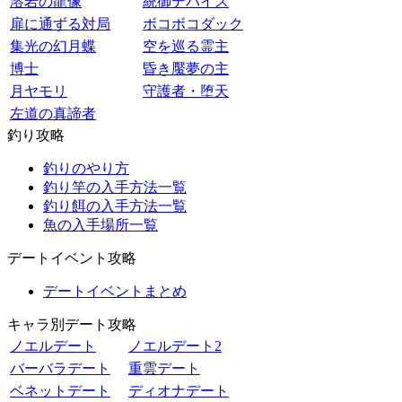
溶岩の龍像
統御デバイス
扉に通ずる対局
ボコボコダック
集光の幻月蝶
空を巡る霊主
博士
昏き魘夢の主
月ヤモリ
守護者・堕天
左道の真諦者
釣り攻略
釣りのやり方
釣り竿の入手方法一覧
釣り餌の入手方法一覧
魚の入手場所一覧
デートイベント攻略
デートイベントまとめ
キャラ別デート攻略
ノエルデート
ノエルデート2
バーバラデート
重雲デート
ベネットデート
ディオナデート