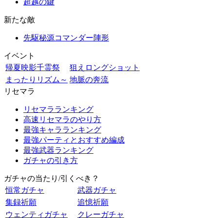
超越の鍵
新たな敵
先駆秘源コマンダー陣形
イベント
帰夏映影千霊祭
狙えロングショット
まったりリズム～
地脈の奔流
リセマラ
リセマラランキング
高速リセマラのやり方
最強キャラランキング
最強パーティとおすすめ編成
最強武器ランキング
ガチャの引き方
ガチャの当たり/引くべき？
恒常ガチャ
武器ガチャ
集録祈願
追憶祈願
ウェンティガチャ
クレーガチャ