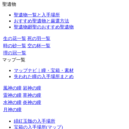
聖遺物
聖遺物一覧と入手場所
おすすめ聖遺物と厳選方法
聖遺物廻聖のおすすめ聖遺物
生の花一覧
死の羽一覧
時の砂一覧
空の杯一覧
理の冠一覧
マップ一覧
マップナビ｜瞳・宝箱・素材
失われた瞳の入手場所まとめ
風神の瞳
岩神の瞳
雷神の瞳
草神の瞳
水神の瞳
炎神の瞳
月神の瞳
緋紅玉髄の入手場所
宝箱の入手場所(マップ)