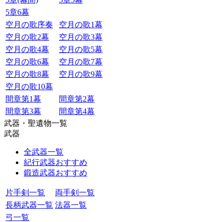
5章6幕
空月の歌序奏
空月の歌1幕
空月の歌2幕
空月の歌3幕
空月の歌4幕
空月の歌5幕
空月の歌6幕
空月の歌7幕
空月の歌8幕
空月の歌9幕
空月の歌10幕
間章第1幕
間章第2幕
間章第3幕
間章第4幕
武器・聖遺物一覧
武器
全武器一覧
紀行武器おすすめ
鍛造武器おすすめ
片手剣一覧
両手剣一覧
長柄武器一覧
法器一覧
弓一覧