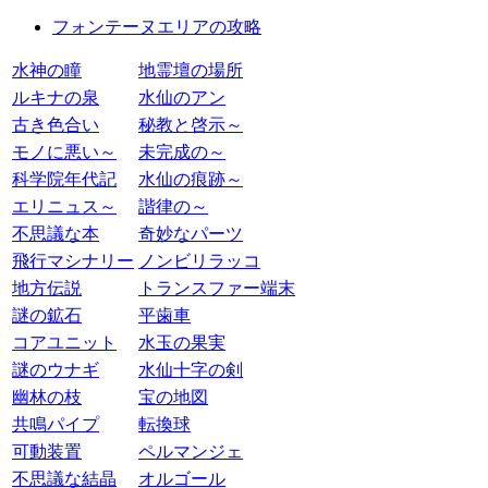
フォンテーヌエリアの攻略
水神の瞳
地霊壇の場所
ルキナの泉
水仙のアン
古き色合い
秘教と啓示～
モノに悪い～
未完成の～
科学院年代記
水仙の痕跡～
エリニュス～
諧律の～
不思議な本
奇妙なパーツ
飛行マシナリー
ノンビリラッコ
地方伝説
トランスファー端末
謎の鉱石
平歯車
コアユニット
水玉の果実
謎のウナギ
水仙十字の剣
幽林の枝
宝の地図
共鳴パイプ
転換球
可動装置
ペルマンジェ
不思議な結晶
オルゴール