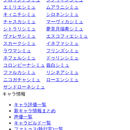
エミリエシミュ
ムアラニシミュ
キィニチシミュ
シロネンシミュ
チャスカシミュ
マーヴィカシミュ
シトラリシミュ
夢見月瑞希シミュ
ヴァレサシミュ
エスコフィエシミュ
スカークシミュ
イネファシミュ
ラウマシミュ
フリンズシミュ
ネフェルシミュ
ドゥリンシミュ
コロンビーナシミュ
兹白シミュ
ファルカシミュ
リンネアシミュ
ニコガチャシミュ
ローエンシミュ
サンドローネシミュ
キャラ情報
キャラ評価一覧
新キャラ情報まとめ
声優一覧
キャラビルド一覧
ファトゥス(執行官)一覧