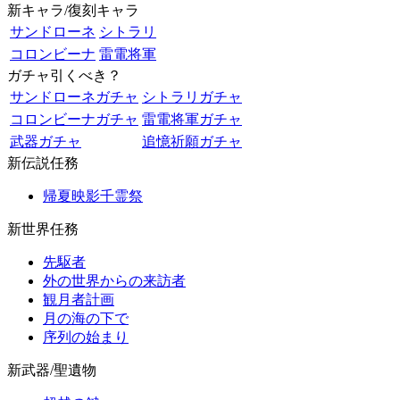
新キャラ/復刻キャラ
サンドローネ
シトラリ
コロンビーナ
雷電将軍
ガチャ引くべき？
サンドローネガチャ
シトラリガチャ
コロンビーナガチャ
雷電将軍ガチャ
武器ガチャ
追憶祈願ガチャ
新伝説任務
帰夏映影千霊祭
新世界任務
先駆者
外の世界からの来訪者
観月者計画
月の海の下で
序列の始まり
新武器/聖遺物