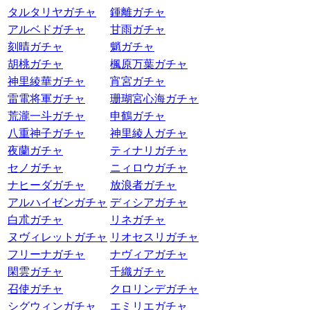
タルタリヤガチャ
鍾離ガチャ
アルベドガチャ
甘雨ガチャ
刻晴ガチャ
魈ガチャ
胡桃ガチャ
楓原万葉ガチャ
神里綾華ガチャ
宵宮ガチャ
雷電将軍ガチャ
珊瑚宮心海ガチャ
荒瀧一斗ガチャ
申鶴ガチャ
八重神子ガチャ
神里綾人ガチャ
夜蘭ガチャ
ティナリガチャ
セノガチャ
ニィロウガチャ
ナヒーダガチャ
放浪者ガチャ
アルハイゼンガチャ
ディシアガチャ
白朮ガチャ
リネガチャ
ヌヴィレットガチャ
リオセスリガチャ
フリーナガチャ
ナヴィアガチャ
閑雲ガチャ
千織ガチャ
召使ガチャ
クロリンデガチャ
シグウィンガチャ
エミリエガチャ