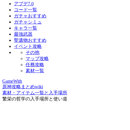
アプデ7.0
コード一覧
ガチャおすすめ
ガチャシミュ
キャラ一覧
最強武器
聖遺物おすすめ
イベント攻略
その他
マップ攻略
任務攻略
素材一覧
GameWith
原神攻略まとめwiki
素材・アイテム一覧と入手場所
繁栄の哲学の入手場所と使い道