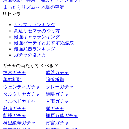
まったりリズム～
地脈の奔流
リセマラ
リセマラランキング
高速リセマラのやり方
最強キャラランキング
最強パーティとおすすめ編成
最強武器ランキング
ガチャの引き方
ガチャの当たり/引くべき？
恒常ガチャ
武器ガチャ
集録祈願
追憶祈願
ウェンティガチャ
クレーガチャ
タルタリヤガチャ
鍾離ガチャ
アルベドガチャ
甘雨ガチャ
刻晴ガチャ
魈ガチャ
胡桃ガチャ
楓原万葉ガチャ
神里綾華ガチャ
宵宮ガチャ