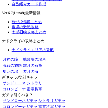
自己紹介カード作成
Ver.6.7(Luna8)最新情報
Ver.6.7情報まとめ
幽境の激戦攻略
七聖召喚攻略まとめ
ナドクライの攻略まとめ
ナドクライエリアの攻略
月神の瞳
地霊壇の場所
激戦の旅路
霜月の石符
集いの場
遊月の海
新キャラ/復刻キャラ
サンドローネ
シトラリ
コロンビーナ
雷電将軍
ガチャ引くべき？
サンドローネガチャ
シトラリガチャ
コロンビーナガチャ
雷電将軍ガチャ