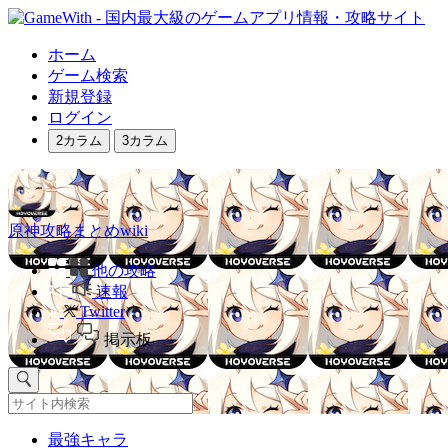
ホーム
ゲーム検索
新規登録
ログイン
2カラム
3カラム
原神攻略まとめwiki
他の攻略
速報
Twitter
掲示板
最強キャラ