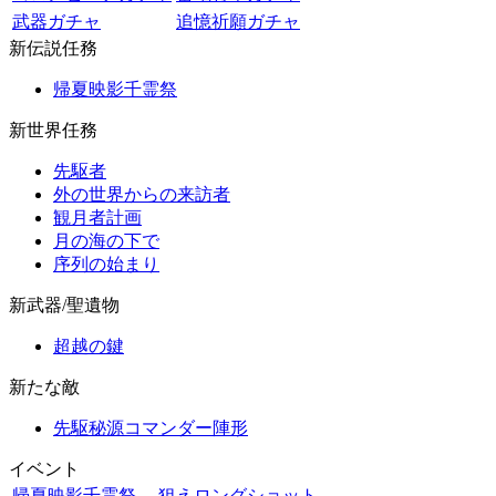
武器ガチャ
追憶祈願ガチャ
新伝説任務
帰夏映影千霊祭
新世界任務
先駆者
外の世界からの来訪者
観月者計画
月の海の下で
序列の始まり
新武器/聖遺物
超越の鍵
新たな敵
先駆秘源コマンダー陣形
イベント
帰夏映影千霊祭
狙えロングショット