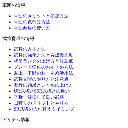
軍団の情報
軍団のメリットと参加方法
軍団の色分け方法
軍団商店の使い方
武将育成の情報
武将の入手方法
武将の強化方法と育成優先度
将星ランクの上げ方と注意点
グレード強化のおすすめ方法
返上・下野のおすすめ活用法
武将覚醒のやり方と注意点
五行の効果とレベルの上げ方
UR武将とSSR武将との違い
下野・変換して良い武将
賊狩りのメリットとやり方
SR武将の入れ替えタイミング
アイテム情報