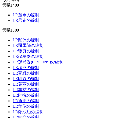
天賦1400
LR董卓の編制
LR呂布の編制
天賦1300
LR闞沢の編制
LR司馬師の編制
LR張良の編制
LR諸葛恪の編制
LR孫尚香(ORIGINS)の編制
LR項燕の編制
LR荀彧の編制
LR阿奴の編制
LR黄蓋の編制
LR羊祜の編制
LR陸抗の編制
LR魯粛の編制
LR華佗の編制
LR鄭成功の編制
LR鍾会の編制