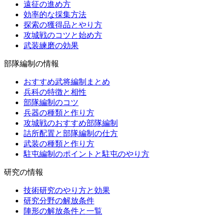
遠征の進め方
効率的な採集方法
探索の獲得品とやり方
攻城戦のコツと始め方
武装練磨の効果
部隊編制の情報
おすすめ武将編制まとめ
兵科の特徴と相性
部隊編制のコツ
兵器の種類と作り方
攻城戦のおすすめ部隊編制
詰所配置と部隊編制の仕方
武装の種類と作り方
駐屯編制のポイントと駐屯のやり方
研究の情報
技術研究のやり方と効果
研究分野の解放条件
陣形の解放条件と一覧