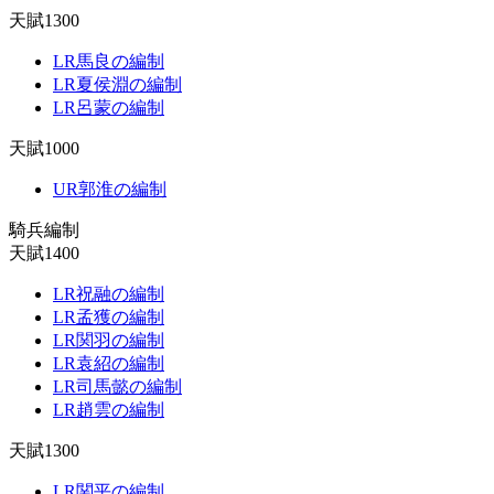
天賦1300
LR馬良の編制
LR夏侯淵の編制
LR呂蒙の編制
天賦1000
UR郭淮の編制
騎兵編制
天賦1400
LR祝融の編制
LR孟獲の編制
LR関羽の編制
LR袁紹の編制
LR司馬懿の編制
LR趙雲の編制
天賦1300
LR関平の編制