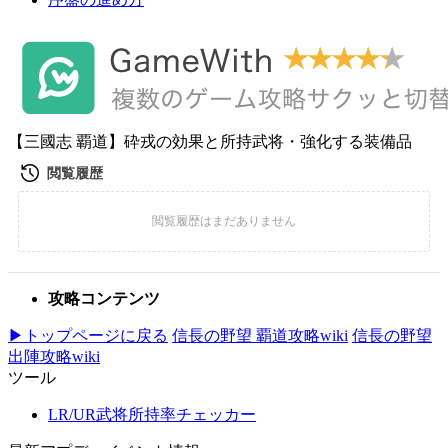
【三國志 覇道】砕戎の効果と所持武将・強化する装備品
攻略コンテンツ
▶トップページに戻る
信長の野望 覇道攻略wiki
信長の野望
出陣攻略wiki
ツール
LR/UR武将所持率チェッカー