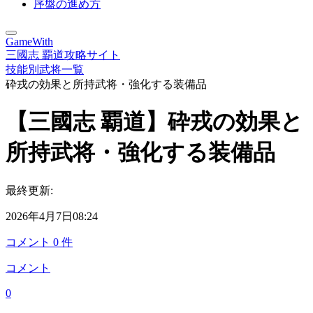
序盤の進め方
GameWith
三國志 覇道攻略サイト
技能別武将一覧
砕戎の効果と所持武将・強化する装備品
【三國志 覇道】砕戎の効果と
所持武将・強化する装備品
最終更新:
2026年4月7日08:24
コメント
0
件
コメント
0