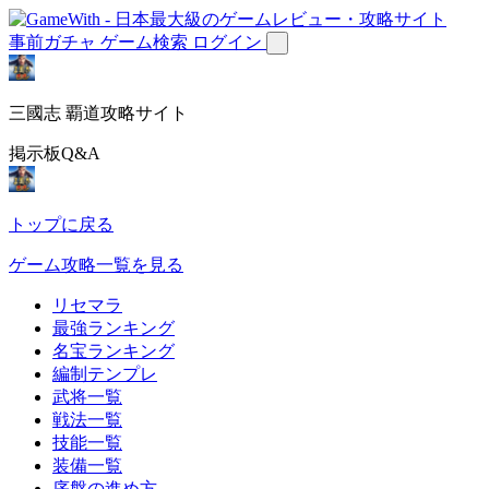
事前ガチャ
ゲーム検索
ログイン
三國志 覇道攻略サイト
掲示板Q&A
トップに戻る
ゲーム攻略一覧を見る
リセマラ
最強ランキング
名宝ランキング
編制テンプレ
武将一覧
戦法一覧
技能一覧
装備一覧
序盤の進め方