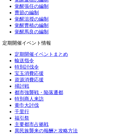
覚醒張任の編制
曹節の編制
覚醒沮授の編制
覚醒曹植の編制
覚醒馬良の編制
定期開催イベント情報
定期開催イベントまとめ
輸送指令
特別討伐令
宝玉消費応援
資源消費応援
掃討戦
都市強襲戦・陥落遷都
特別商人来訪
黄巾大討伐
千里行
福引祭
主要都市占拠戦
異民族襲来の報酬と攻略方法