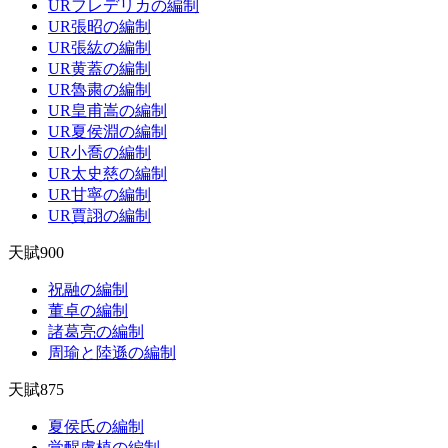
URフレデリカの編制
UR張昭の編制
UR張紘の編制
UR黄蓋の編制
UR魯粛の編制
UR皇甫嵩の編制
UR夏侯淵の編制
UR小喬の編制
UR太史慈の編制
UR甘寧の編制
UR賈詡の編制
天賦900
祝融の編制
董卓の編制
諸葛亮の編制
周瑜と陸遜の編制
天賦875
夏侯氏の編制
覚醒盧植の編制