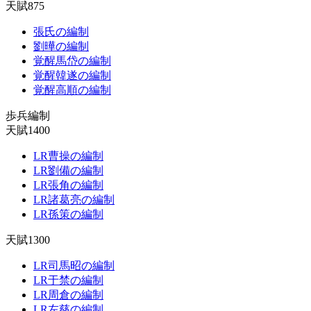
天賦875
張氏の編制
劉曄の編制
覚醒馬岱の編制
覚醒韓遂の編制
覚醒高順の編制
歩兵編制
天賦1400
LR曹操の編制
LR劉備の編制
LR張角の編制
LR諸葛亮の編制
LR孫策の編制
天賦1300
LR司馬昭の編制
LR于禁の編制
LR周倉の編制
LR左慈の編制