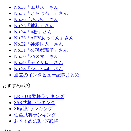
No.38「エリス」さん
No.37「とらじろー」さん
No.36「ｼｬﾝｼｬﾝ」さん
No.35「神和」さん
No.34「○松」さん
No.33「ADVあっくん」さん
No.32「神愛世人」さん
No.31「公孫都瑠子」さん
No.30「バスマ」さん
No.29「ディサロ」さん
No.28「シカピ44」さん
過去のインタビュー記事まとめ
おすすめ武将
LR・UR武将ランキング
SSR武将ランキング
SR武将ランキング
任命武将ランキング
おすすめのR・N武将