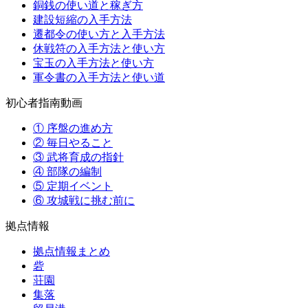
銅銭の使い道と稼ぎ方
建設短縮の入手方法
遷都令の使い方と入手方法
休戦符の入手方法と使い方
宝玉の入手方法と使い方
軍令書の入手方法と使い道
初心者指南動画
① 序盤の進め方
② 毎日やること
③ 武将育成の指針
④ 部隊の編制
⑤ 定期イベント
⑥ 攻城戦に挑む前に
拠点情報
拠点情報まとめ
砦
荘園
集落