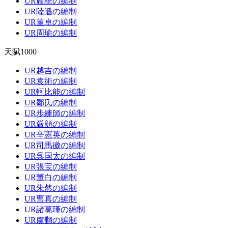
UR龐統の編制
UR陸遜の編制
UR董卓の編制
UR周瑜の編制
天賦1000
UR越吉の編制
UR袁術の編制
UR軻比能の編制
UR鄒氏の編制
UR歩練師の編制
UR厳顔の編制
UR辛憲英の編制
UR司馬徽の編制
UR呉国太の編制
UR張宝の編制
UR董白の編制
UR朱然の編制
UR曹真の編制
UR諸葛瑾の編制
UR虞翻の編制