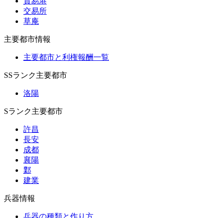
貿易港
交易所
草庵
主要都市情報
主要都市と利権報酬一覧
SSランク主要都市
洛陽
Sランク主要都市
許昌
長安
成都
襄陽
鄴
建業
兵器情報
兵器の種類と作り方