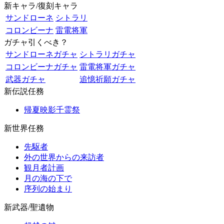
新キャラ/復刻キャラ
サンドローネ
シトラリ
コロンビーナ
雷電将軍
ガチャ引くべき？
サンドローネガチャ
シトラリガチャ
コロンビーナガチャ
雷電将軍ガチャ
武器ガチャ
追憶祈願ガチャ
新伝説任務
帰夏映影千霊祭
新世界任務
先駆者
外の世界からの来訪者
観月者計画
月の海の下で
序列の始まり
新武器/聖遺物