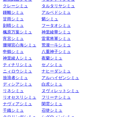
クレーシミュ
タルタリヤシミュ
鍾離シミュ
アルベドシミュ
甘雨シミュ
魈シミュ
刻晴シミュ
フータオシミュ
楓原万葉シミュ
神里綾華シミュ
宵宮シミュ
雷電将軍シミュ
珊瑚宮心海シミュ
荒瀧一斗シミュ
申鶴シミュ
八重神子シミュ
神里綾人シミュ
夜蘭シミュ
ティナリシミュ
セノシミュ
ニィロウシミュ
ナヒーダシミュ
放浪者シミュ
アルハイゼンシミュ
ディシアシミュ
白朮シミュ
リネシミュ
ヌヴィレットシミュ
リオセスリシミュ
フリーナシミュ
ナヴィアシミュ
閑雲シミュ
千織シミュ
召使シミュ
クロリンデシミュ
シグウィンシミュ