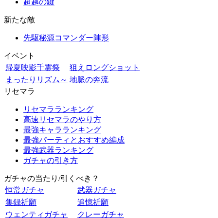
超越の鍵
新たな敵
先駆秘源コマンダー陣形
イベント
帰夏映影千霊祭
狙えロングショット
まったりリズム～
地脈の奔流
リセマラ
リセマラランキング
高速リセマラのやり方
最強キャラランキング
最強パーティとおすすめ編成
最強武器ランキング
ガチャの引き方
ガチャの当たり/引くべき？
恒常ガチャ
武器ガチャ
集録祈願
追憶祈願
ウェンティガチャ
クレーガチャ