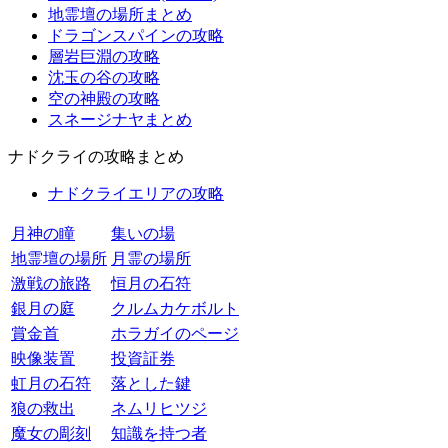
地霊壇の場所まとめ
ドラゴンスパインの攻略
層岩巨淵の攻略
沈玉の谷の攻略
空の神殿の攻略
スネージナヤまとめ
ナドクライの攻略まとめ
ナドクライエリアの攻略
月神の瞳
集いの場
地霊壇の場所
月霊の場所
激戦の旅路
恒月の石符
銀月の庭
クルムカケボルト
賞金首
ホラガイのページ
映像装置
投資証券
虹月の石符
落とした鍵
狼の救出
ネムリヒツジ
魔女の彫刻
知識を持つ者