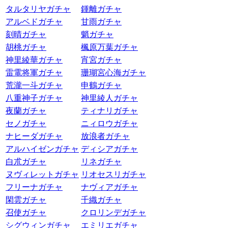
タルタリヤガチャ
鍾離ガチャ
アルベドガチャ
甘雨ガチャ
刻晴ガチャ
魈ガチャ
胡桃ガチャ
楓原万葉ガチャ
神里綾華ガチャ
宵宮ガチャ
雷電将軍ガチャ
珊瑚宮心海ガチャ
荒瀧一斗ガチャ
申鶴ガチャ
八重神子ガチャ
神里綾人ガチャ
夜蘭ガチャ
ティナリガチャ
セノガチャ
ニィロウガチャ
ナヒーダガチャ
放浪者ガチャ
アルハイゼンガチャ
ディシアガチャ
白朮ガチャ
リネガチャ
ヌヴィレットガチャ
リオセスリガチャ
フリーナガチャ
ナヴィアガチャ
閑雲ガチャ
千織ガチャ
召使ガチャ
クロリンデガチャ
シグウィンガチャ
エミリエガチャ