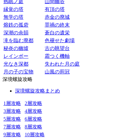
熟眠ノ庭
山間幽谷
縁覚の塔
有頂の塔
無学の塔
赤金の廃城
熔鉄の孤砦
罪禍の終末
深潮の余韻
蒼白の遺栄
滝を臨む廃都
色褪せた劇場
秘炎の幽墟
古の眺望台
レインボー
霜つく機軸
光なき深都
失われた月の庭
月の子の宝物
山風の荊冠
深境螺旋攻略
深境螺旋攻略まとめ
1層攻略
2層攻略
3層攻略
4層攻略
5層攻略
6層攻略
7層攻略
8層攻略
9層攻略
10層攻略