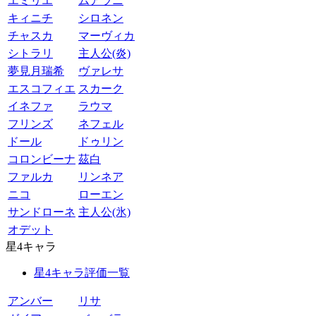
エミリエ
ムアラニ
キィニチ
シロネン
チャスカ
マーヴィカ
シトラリ
主人公(炎)
夢見月瑞希
ヴァレサ
エスコフィエ
スカーク
イネファ
ラウマ
フリンズ
ネフェル
ドール
ドゥリン
コロンビーナ
茲白
ファルカ
リンネア
ニコ
ローエン
サンドローネ
主人公(氷)
オデット
星4キャラ
星4キャラ評価一覧
アンバー
リサ