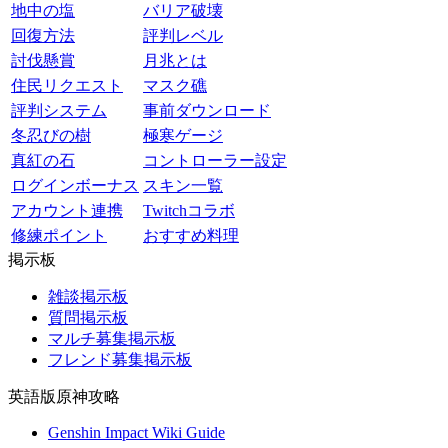
地中の塩
バリア破壊
回復方法
評判レベル
討伐懸賞
月兆とは
住民リクエスト
マスク礁
評判システム
事前ダウンロード
冬忍びの樹
極寒ゲージ
真紅の石
コントローラー設定
ログインボーナス
スキン一覧
アカウント連携
Twitchコラボ
修練ポイント
おすすめ料理
掲示板
雑談掲示板
質問掲示板
マルチ募集掲示板
フレンド募集掲示板
英語版原神攻略
Genshin Impact Wiki Guide