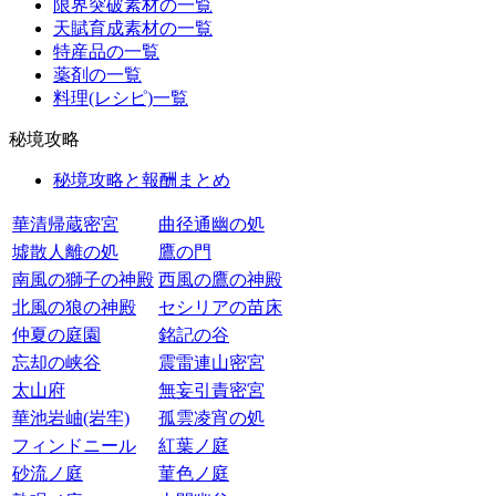
限界突破素材の一覧
天賦育成素材の一覧
特産品の一覧
薬剤の一覧
料理(レシピ)一覧
秘境攻略
秘境攻略と報酬まとめ
華清帰蔵密宮
曲径通幽の処
墟散人離の処
鷹の門
南風の獅子の神殿
西風の鷹の神殿
北風の狼の神殿
セシリアの苗床
仲夏の庭園
銘記の谷
忘却の峡谷
震雷連山密宮
太山府
無妄引責密宮
華池岩岫(岩牢)
孤雲凌宵の処
フィンドニール
紅葉ノ庭
砂流ノ庭
菫色ノ庭