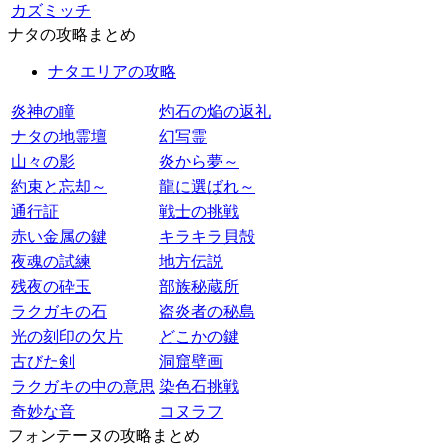
カズミッチ
ナタの攻略まとめ
ナタエリアの攻略
炎神の瞳
灼石の焔の返礼
ナタの地霊壇
幻写霊
山々の影
炎から夢～
約束と忘却～
龍に選ばれ～
通行証
戦士の挑戦
赤い金属の鍵
キラキラ貝殻
夜魂の試練
地方伝説
残夜の砕玉
部族秘蔵所
ラクガキの石
盗炎者の秘島
光の刻印の欠片
どこかの鍵
古びた剣
洞窟壁画
ラクガキの中の意思
染色石挑戦
奇妙な音
コヌラフ
フォンテーヌの攻略まとめ