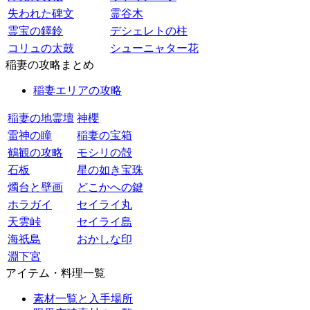
失われた碑文
霊谷木
霊宝の鐸鈴
デシェレトの柱
コリュの太鼓
シューニャター花
稲妻の攻略まとめ
稲妻エリアの攻略
稲妻の地霊壇
神櫻
雷神の瞳
稲妻の宝箱
鶴観の攻略
モシリの殻
石板
星の如き宝珠
燭台と壁画
どこかへの鍵
ホラガイ
セイライ丸
天雲峠
セイライ島
海祇島
おかしな印
淵下宮
アイテム・料理一覧
素材一覧と入手場所