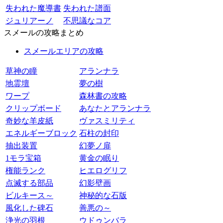
失われた魔導書
失われた譜面
ジュリアーノ
不思議なコア
スメールの攻略まとめ
スメールエリアの攻略
草神の瞳
アランナラ
地霊壇
夢の樹
ワープ
森林書の攻略
クリップボード
あなたとアランナラ
奇妙な羊皮紙
ヴァスミリティ
エネルギーブロック
石柱の封印
抽出装置
幻夢ノ扉
1モラ宝箱
黄金の眠り
権能ランク
ヒエログリフ
点滅する部品
幻影壁画
ビルキース～
神秘的な石版
風化した碑石
善悪の～
浄光の羽根
ウドゥンバラ