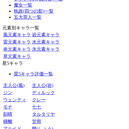
魔女一覧
執政(四つの影)一覧
五大罪人一覧
元素別キャラ一覧
風元素キャラ
岩元素キャラ
雷元素キャラ
水元素キャラ
炎元素キャラ
氷元素キャラ
草元素キャラ
星5キャラ
星5キャラ評価一覧
主人公(風)
主人公(岩)
ジン
ディルック
ウェンティ
クレー
モナ
七七
刻晴
タルタリヤ
鍾離
甘雨
アルベド
魈(しょう)