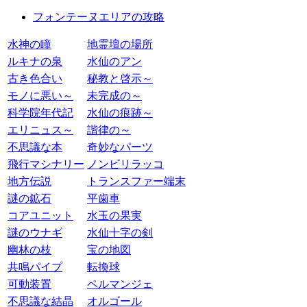
フォンテーヌエリアの攻略
水神の瞳
地霊壇の場所
ルキナの泉
水仙のアン
古き色合い
秘教と啓示～
モノに悪い～
未完成の～
科学院年代記
水仙の痕跡～
エリニュス～
諧律の～
不思議な本
奇妙なパーツ
飛行マシナリー
ノンビリラッコ
地方伝説
トランスファー端末
謎の鉱石
平歯車
コアユニット
水玉の果実
謎のウナギ
水仙十字の剣
幽林の枝
宝の地図
共鳴パイプ
転換球
可動装置
ペルマンジェ
不思議な結晶
オルゴール