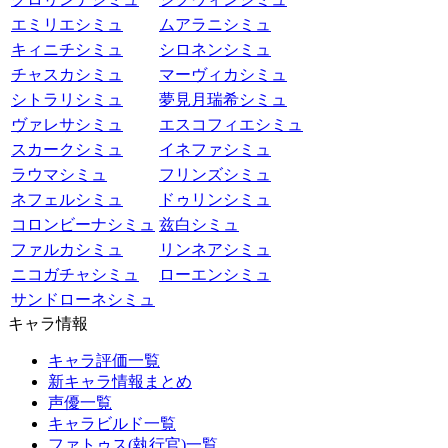
エミリエシミュ
ムアラニシミュ
キィニチシミュ
シロネンシミュ
チャスカシミュ
マーヴィカシミュ
シトラリシミュ
夢見月瑞希シミュ
ヴァレサシミュ
エスコフィエシミュ
スカークシミュ
イネファシミュ
ラウマシミュ
フリンズシミュ
ネフェルシミュ
ドゥリンシミュ
コロンビーナシミュ
兹白シミュ
ファルカシミュ
リンネアシミュ
ニコガチャシミュ
ローエンシミュ
サンドローネシミュ
キャラ情報
キャラ評価一覧
新キャラ情報まとめ
声優一覧
キャラビルド一覧
ファトゥス(執行官)一覧