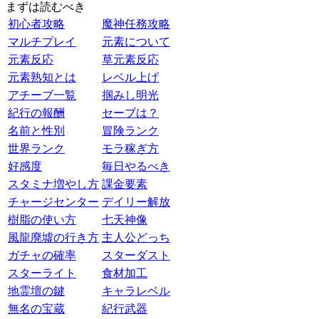
まずは読むべき
初心者攻略
魔神任務攻略
マルチプレイ
元素について
元素反応
草元素反応
元素熟知とは
レベル上げ
アチーブ一覧
掴みし明光
紀行の報酬
セーブは？
名前と性別
冒険ランク
世界ランク
モラ稼ぎ方
好感度
毎日やるべき
スタミナ増やし方
課金要素
チャージセンター
デイリー解放
樹脂の使い方
七天神像
風龍廃墟の行き方
主人公どっち
ガチャの確率
スターダスト
スターライト
食材加工
地霊壇の鍵
キャラレベル
無名の宝蔵
紀行武器