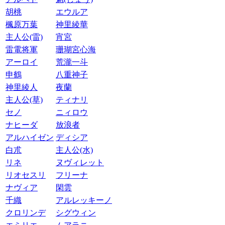
胡桃
エウルア
楓原万葉
神里綾華
主人公(雷)
宵宮
雷電将軍
珊瑚宮心海
アーロイ
荒瀧一斗
申鶴
八重神子
神里綾人
夜蘭
主人公(草)
ティナリ
セノ
ニィロウ
ナヒーダ
放浪者
アルハイゼン
ディシア
白朮
主人公(水)
リネ
ヌヴィレット
リオセスリ
フリーナ
ナヴィア
閑雲
千織
アルレッキーノ
クロリンデ
シグウィン