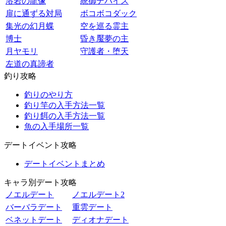
溶岩の龍像
統御デバイス
扉に通ずる対局
ボコボコダック
集光の幻月蝶
空を巡る霊主
博士
昏き魘夢の主
月ヤモリ
守護者・堕天
左道の真諦者
釣り攻略
釣りのやり方
釣り竿の入手方法一覧
釣り餌の入手方法一覧
魚の入手場所一覧
デートイベント攻略
デートイベントまとめ
キャラ別デート攻略
ノエルデート
ノエルデート2
バーバラデート
重雲デート
ベネットデート
ディオナデート