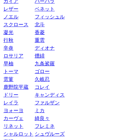
ガイア
バーバラ
レザー
ベネット
ノエル
フィッシュル
スクロース
北斗
凝光
香菱
行秋
重雲
辛炎
ディオナ
ロサリア
煙緋
早柚
九条裟羅
トーマ
ゴロー
雲菫
久岐忍
鹿野院平蔵
コレイ
ドリー
キャンディス
レイラ
ファルザン
ヨォーヨ
ミカ
カーヴェ
綺良々
リネット
フレミネ
シャルロット
シュヴルーズ