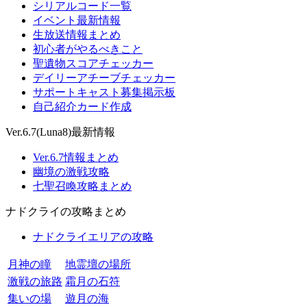
シリアルコード一覧
イベント最新情報
生放送情報まとめ
初心者がやるべきこと
聖遺物スコアチェッカー
デイリーアチーブチェッカー
サポートキャスト募集掲示板
自己紹介カード作成
Ver.6.7(Luna8)最新情報
Ver.6.7情報まとめ
幽境の激戦攻略
七聖召喚攻略まとめ
ナドクライの攻略まとめ
ナドクライエリアの攻略
月神の瞳
地霊壇の場所
激戦の旅路
霜月の石符
集いの場
遊月の海