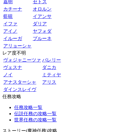
嘉明
セトス
カチーナ
オロルン
藍硯
イアンサ
イファ
ダリア
アイノ
ヤフォダ
イルーガ
プルーネ
アリョーシャ
レア度不明
ヴォジャニーツァ
バレリー
ヴェスナ
ダニカ
ノイ
ミティヤ
アナスターシャ
アリス
ダインスレイヴ
任務攻略
任務攻略一覧
伝説任務の攻略一覧
世界任務の攻略一覧
ストーリー(魔神任務)攻略