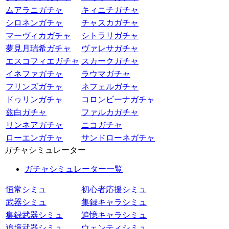
ムアラニガチャ
キィニチガチャ
シロネンガチャ
チャスカガチャ
マーヴィカガチャ
シトラリガチャ
夢見月瑞希ガチャ
ヴァレサガチャ
エスコフィエガチャ
スカークガチャ
イネファガチャ
ラウマガチャ
フリンズガチャ
ネフェルガチャ
ドゥリンガチャ
コロンビーナガチャ
兹白ガチャ
ファルカガチャ
リンネアガチャ
ニコガチャ
ローエンガチャ
サンドローネガチャ
ガチャシミュレーター
ガチャシミュレーター一覧
恒常シミュ
初心者応援シミュ
武器シミュ
集録キャラシミュ
集録武器シミュ
追憶キャラシミュ
追憶武器シミュ
ウェンティシミュ