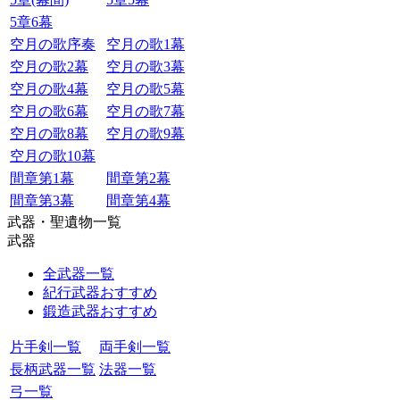
5章6幕
空月の歌序奏
空月の歌1幕
空月の歌2幕
空月の歌3幕
空月の歌4幕
空月の歌5幕
空月の歌6幕
空月の歌7幕
空月の歌8幕
空月の歌9幕
空月の歌10幕
間章第1幕
間章第2幕
間章第3幕
間章第4幕
武器・聖遺物一覧
武器
全武器一覧
紀行武器おすすめ
鍛造武器おすすめ
片手剣一覧
両手剣一覧
長柄武器一覧
法器一覧
弓一覧