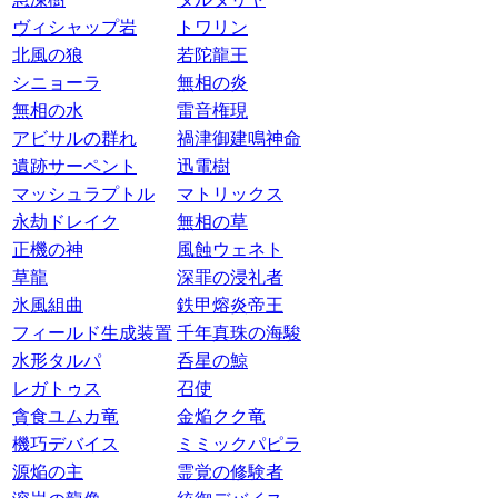
ヴィシャップ岩
トワリン
北風の狼
若陀龍王
シニョーラ
無相の炎
無相の水
雷音権現
アビサルの群れ
禍津御建鳴神命
遺跡サーペント
迅電樹
マッシュラプトル
マトリックス
永劫ドレイク
無相の草
正機の神
風蝕ウェネト
草龍
深罪の浸礼者
氷風組曲
鉄甲熔炎帝王
フィールド生成装置
千年真珠の海駿
水形タルパ
呑星の鯨
レガトゥス
召使
貪食ユムカ竜
金焔クク竜
機巧デバイス
ミミックパピラ
源焔の主
霊覚の修験者