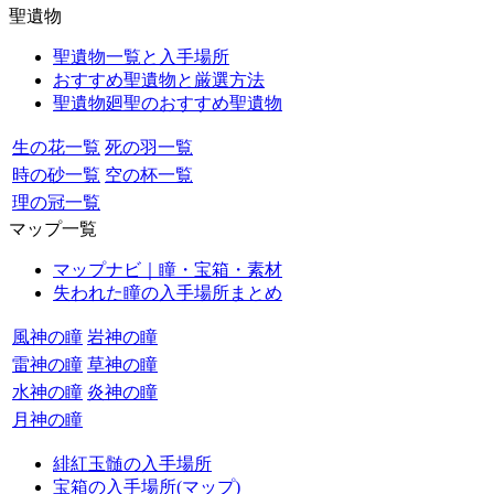
聖遺物
聖遺物一覧と入手場所
おすすめ聖遺物と厳選方法
聖遺物廻聖のおすすめ聖遺物
生の花一覧
死の羽一覧
時の砂一覧
空の杯一覧
理の冠一覧
マップ一覧
マップナビ｜瞳・宝箱・素材
失われた瞳の入手場所まとめ
風神の瞳
岩神の瞳
雷神の瞳
草神の瞳
水神の瞳
炎神の瞳
月神の瞳
緋紅玉髄の入手場所
宝箱の入手場所(マップ)