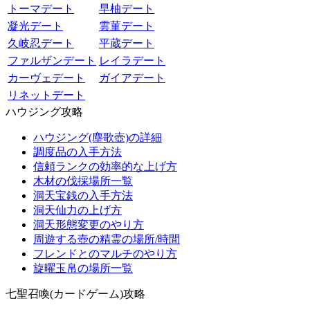
トーマデート
早柚デート
凝光デート
雲菫デート
久岐忍デート
平蔵デート
ファルザンデート
レイラデート
カーヴェデート
ガイアデート
リネットデート
ハウジング攻略
ハウジング(塵歌壺)の詳細
調度品の入手方法
信頼ランクの効率的な上げ方
木材の伐採場所一覧
洞天宝銭の入手方法
洞天仙力の上げ方
洞天形態変更のやり方
周遊する壺の精霊の場所/時間
フレンドとのマルチのやり方
旋曜玉帛の場所一覧
七聖召喚(カードゲーム)攻略