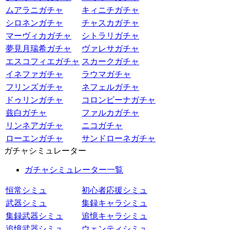
ムアラニガチャ
キィニチガチャ
シロネンガチャ
チャスカガチャ
マーヴィカガチャ
シトラリガチャ
夢見月瑞希ガチャ
ヴァレサガチャ
エスコフィエガチャ
スカークガチャ
イネファガチャ
ラウマガチャ
フリンズガチャ
ネフェルガチャ
ドゥリンガチャ
コロンビーナガチャ
兹白ガチャ
ファルカガチャ
リンネアガチャ
ニコガチャ
ローエンガチャ
サンドローネガチャ
ガチャシミュレーター
ガチャシミュレーター一覧
恒常シミュ
初心者応援シミュ
武器シミュ
集録キャラシミュ
集録武器シミュ
追憶キャラシミュ
追憶武器シミュ
ウェンティシミュ