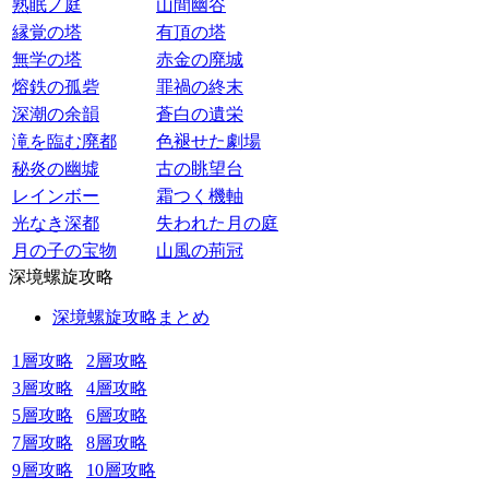
熟眠ノ庭
山間幽谷
縁覚の塔
有頂の塔
無学の塔
赤金の廃城
熔鉄の孤砦
罪禍の終末
深潮の余韻
蒼白の遺栄
滝を臨む廃都
色褪せた劇場
秘炎の幽墟
古の眺望台
レインボー
霜つく機軸
光なき深都
失われた月の庭
月の子の宝物
山風の荊冠
深境螺旋攻略
深境螺旋攻略まとめ
1層攻略
2層攻略
3層攻略
4層攻略
5層攻略
6層攻略
7層攻略
8層攻略
9層攻略
10層攻略