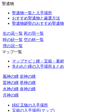
聖遺物
聖遺物一覧と入手場所
おすすめ聖遺物と厳選方法
聖遺物廻聖のおすすめ聖遺物
生の花一覧
死の羽一覧
時の砂一覧
空の杯一覧
理の冠一覧
マップ一覧
マップナビ｜瞳・宝箱・素材
失われた瞳の入手場所まとめ
風神の瞳
岩神の瞳
雷神の瞳
草神の瞳
水神の瞳
炎神の瞳
月神の瞳
緋紅玉髄の入手場所
宝箱の入手場所(マップ)