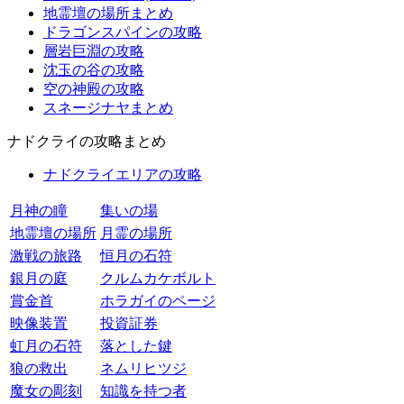
地霊壇の場所まとめ
ドラゴンスパインの攻略
層岩巨淵の攻略
沈玉の谷の攻略
空の神殿の攻略
スネージナヤまとめ
ナドクライの攻略まとめ
ナドクライエリアの攻略
月神の瞳
集いの場
地霊壇の場所
月霊の場所
激戦の旅路
恒月の石符
銀月の庭
クルムカケボルト
賞金首
ホラガイのページ
映像装置
投資証券
虹月の石符
落とした鍵
狼の救出
ネムリヒツジ
魔女の彫刻
知識を持つ者