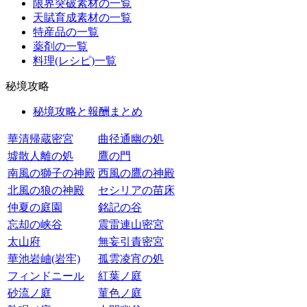
限界突破素材の一覧
天賦育成素材の一覧
特産品の一覧
薬剤の一覧
料理(レシピ)一覧
秘境攻略
秘境攻略と報酬まとめ
華清帰蔵密宮
曲径通幽の処
墟散人離の処
鷹の門
南風の獅子の神殿
西風の鷹の神殿
北風の狼の神殿
セシリアの苗床
仲夏の庭園
銘記の谷
忘却の峡谷
震雷連山密宮
太山府
無妄引責密宮
華池岩岫(岩牢)
孤雲凌宵の処
フィンドニール
紅葉ノ庭
砂流ノ庭
菫色ノ庭