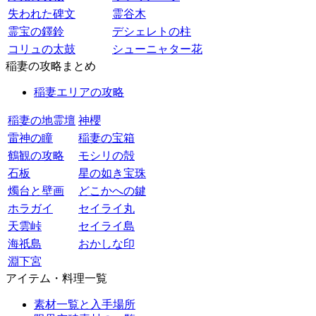
失われた碑文
霊谷木
霊宝の鐸鈴
デシェレトの柱
コリュの太鼓
シューニャター花
稲妻の攻略まとめ
稲妻エリアの攻略
稲妻の地霊壇
神櫻
雷神の瞳
稲妻の宝箱
鶴観の攻略
モシリの殻
石板
星の如き宝珠
燭台と壁画
どこかへの鍵
ホラガイ
セイライ丸
天雲峠
セイライ島
海祇島
おかしな印
淵下宮
アイテム・料理一覧
素材一覧と入手場所