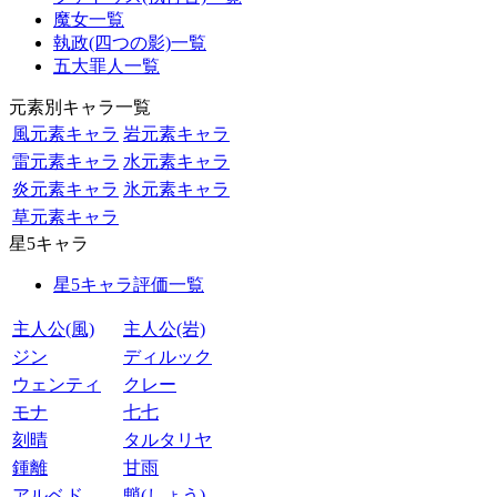
魔女一覧
執政(四つの影)一覧
五大罪人一覧
元素別キャラ一覧
風元素キャラ
岩元素キャラ
雷元素キャラ
水元素キャラ
炎元素キャラ
氷元素キャラ
草元素キャラ
星5キャラ
星5キャラ評価一覧
主人公(風)
主人公(岩)
ジン
ディルック
ウェンティ
クレー
モナ
七七
刻晴
タルタリヤ
鍾離
甘雨
アルベド
魈(しょう)