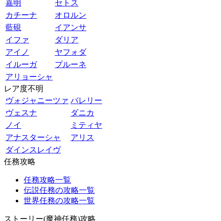
嘉明
セトス
カチーナ
オロルン
藍硯
イアンサ
イファ
ダリア
アイノ
ヤフォダ
イルーガ
プルーネ
アリョーシャ
レア度不明
ヴォジャニーツァ
バレリー
ヴェスナ
ダニカ
ノイ
ミティヤ
アナスターシャ
アリス
ダインスレイヴ
任務攻略
任務攻略一覧
伝説任務の攻略一覧
世界任務の攻略一覧
ストーリー(魔神任務)攻略