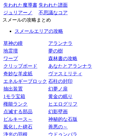
失われた魔導書
失われた譜面
ジュリアーノ
不思議なコア
スメールの攻略まとめ
スメールエリアの攻略
草神の瞳
アランナラ
地霊壇
夢の樹
ワープ
森林書の攻略
クリップボード
あなたとアランナラ
奇妙な羊皮紙
ヴァスミリティ
エネルギーブロック
石柱の封印
抽出装置
幻夢ノ扉
1モラ宝箱
黄金の眠り
権能ランク
ヒエログリフ
点滅する部品
幻影壁画
ビルキース～
神秘的な石版
風化した碑石
善悪の～
浄光の羽根
ウドゥンバラ