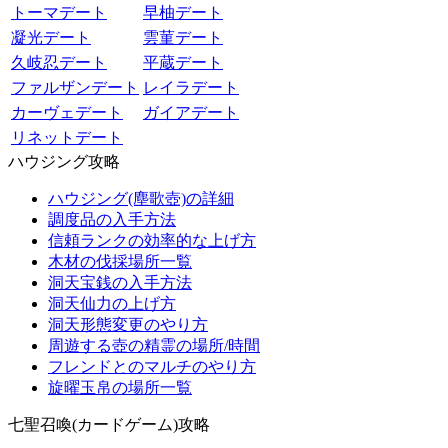
トーマデート
早柚デート
凝光デート
雲菫デート
久岐忍デート
平蔵デート
ファルザンデート
レイラデート
カーヴェデート
ガイアデート
リネットデート
ハウジング攻略
ハウジング(塵歌壺)の詳細
調度品の入手方法
信頼ランクの効率的な上げ方
木材の伐採場所一覧
洞天宝銭の入手方法
洞天仙力の上げ方
洞天形態変更のやり方
周遊する壺の精霊の場所/時間
フレンドとのマルチのやり方
旋曜玉帛の場所一覧
七聖召喚(カードゲーム)攻略