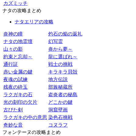
カズミッチ
ナタの攻略まとめ
ナタエリアの攻略
炎神の瞳
灼石の焔の返礼
ナタの地霊壇
幻写霊
山々の影
炎から夢～
約束と忘却～
龍に選ばれ～
通行証
戦士の挑戦
赤い金属の鍵
キラキラ貝殻
夜魂の試練
地方伝説
残夜の砕玉
部族秘蔵所
ラクガキの石
盗炎者の秘島
光の刻印の欠片
どこかの鍵
古びた剣
洞窟壁画
ラクガキの中の意思
染色石挑戦
奇妙な音
コヌラフ
フォンテーヌの攻略まとめ