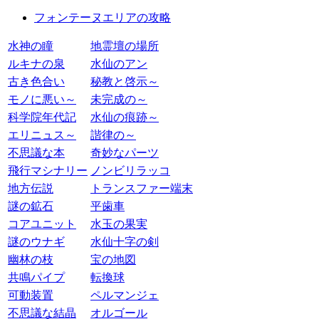
フォンテーヌエリアの攻略
水神の瞳
地霊壇の場所
ルキナの泉
水仙のアン
古き色合い
秘教と啓示～
モノに悪い～
未完成の～
科学院年代記
水仙の痕跡～
エリニュス～
諧律の～
不思議な本
奇妙なパーツ
飛行マシナリー
ノンビリラッコ
地方伝説
トランスファー端末
謎の鉱石
平歯車
コアユニット
水玉の果実
謎のウナギ
水仙十字の剣
幽林の枝
宝の地図
共鳴パイプ
転換球
可動装置
ペルマンジェ
不思議な結晶
オルゴール