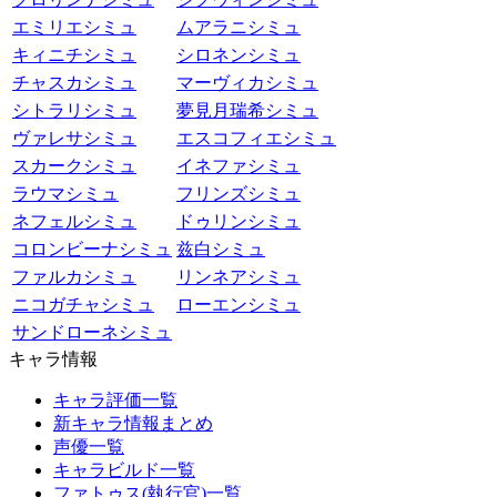
エミリエシミュ
ムアラニシミュ
キィニチシミュ
シロネンシミュ
チャスカシミュ
マーヴィカシミュ
シトラリシミュ
夢見月瑞希シミュ
ヴァレサシミュ
エスコフィエシミュ
スカークシミュ
イネファシミュ
ラウマシミュ
フリンズシミュ
ネフェルシミュ
ドゥリンシミュ
コロンビーナシミュ
兹白シミュ
ファルカシミュ
リンネアシミュ
ニコガチャシミュ
ローエンシミュ
サンドローネシミュ
キャラ情報
キャラ評価一覧
新キャラ情報まとめ
声優一覧
キャラビルド一覧
ファトゥス(執行官)一覧