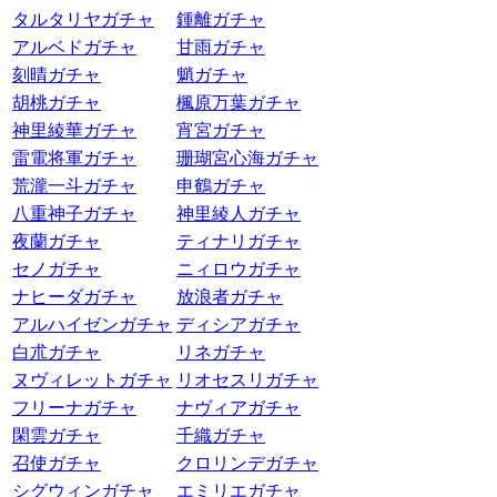
タルタリヤガチャ
鍾離ガチャ
アルベドガチャ
甘雨ガチャ
刻晴ガチャ
魈ガチャ
胡桃ガチャ
楓原万葉ガチャ
神里綾華ガチャ
宵宮ガチャ
雷電将軍ガチャ
珊瑚宮心海ガチャ
荒瀧一斗ガチャ
申鶴ガチャ
八重神子ガチャ
神里綾人ガチャ
夜蘭ガチャ
ティナリガチャ
セノガチャ
ニィロウガチャ
ナヒーダガチャ
放浪者ガチャ
アルハイゼンガチャ
ディシアガチャ
白朮ガチャ
リネガチャ
ヌヴィレットガチャ
リオセスリガチャ
フリーナガチャ
ナヴィアガチャ
閑雲ガチャ
千織ガチャ
召使ガチャ
クロリンデガチャ
シグウィンガチャ
エミリエガチャ