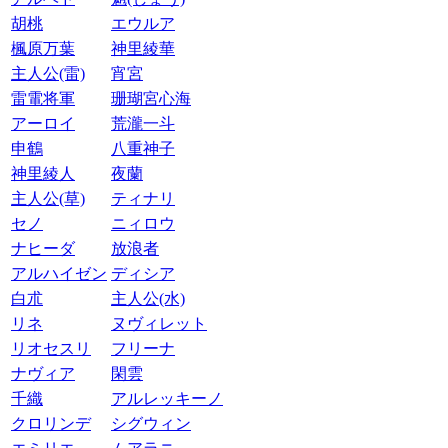
胡桃
エウルア
楓原万葉
神里綾華
主人公(雷)
宵宮
雷電将軍
珊瑚宮心海
アーロイ
荒瀧一斗
申鶴
八重神子
神里綾人
夜蘭
主人公(草)
ティナリ
セノ
ニィロウ
ナヒーダ
放浪者
アルハイゼン
ディシア
白朮
主人公(水)
リネ
ヌヴィレット
リオセスリ
フリーナ
ナヴィア
閑雲
千織
アルレッキーノ
クロリンデ
シグウィン