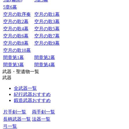
5章6幕
空月の歌序奏
空月の歌1幕
空月の歌2幕
空月の歌3幕
空月の歌4幕
空月の歌5幕
空月の歌6幕
空月の歌7幕
空月の歌8幕
空月の歌9幕
空月の歌10幕
間章第1幕
間章第2幕
間章第3幕
間章第4幕
武器・聖遺物一覧
武器
全武器一覧
紀行武器おすすめ
鍛造武器おすすめ
片手剣一覧
両手剣一覧
長柄武器一覧
法器一覧
弓一覧