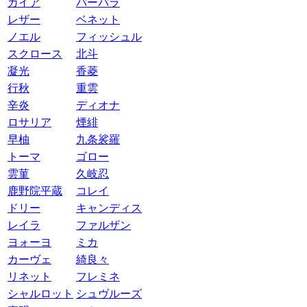
ガイア
バーバラ
レザー
ベネット
ノエル
フィッシュル
スクロース
北斗
凝光
香菱
行秋
重雲
辛炎
ディオナ
ロサリア
煙緋
早柚
九条裟羅
トーマ
ゴロー
雲菫
久岐忍
鹿野院平蔵
コレイ
ドリー
キャンディス
レイラ
ファルザン
ヨォーヨ
ミカ
カーヴェ
綺良々
リネット
フレミネ
シャルロット
シュヴルーズ