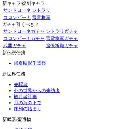
新キャラ/復刻キャラ
サンドローネ
シトラリ
コロンビーナ
雷電将軍
ガチャ引くべき？
サンドローネガチャ
シトラリガチャ
コロンビーナガチャ
雷電将軍ガチャ
武器ガチャ
追憶祈願ガチャ
新伝説任務
帰夏映影千霊祭
新世界任務
先駆者
外の世界からの来訪者
観月者計画
月の海の下で
序列の始まり
新武器/聖遺物