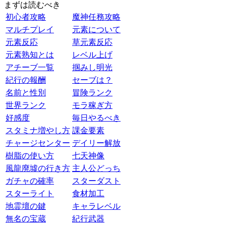
まずは読むべき
初心者攻略
魔神任務攻略
マルチプレイ
元素について
元素反応
草元素反応
元素熟知とは
レベル上げ
アチーブ一覧
掴みし明光
紀行の報酬
セーブは？
名前と性別
冒険ランク
世界ランク
モラ稼ぎ方
好感度
毎日やるべき
スタミナ増やし方
課金要素
チャージセンター
デイリー解放
樹脂の使い方
七天神像
風龍廃墟の行き方
主人公どっち
ガチャの確率
スターダスト
スターライト
食材加工
地霊壇の鍵
キャラレベル
無名の宝蔵
紀行武器