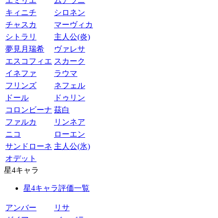
エミリエ
ムアラニ
キィニチ
シロネン
チャスカ
マーヴィカ
シトラリ
主人公(炎)
夢見月瑞希
ヴァレサ
エスコフィエ
スカーク
イネファ
ラウマ
フリンズ
ネフェル
ドール
ドゥリン
コロンビーナ
茲白
ファルカ
リンネア
ニコ
ローエン
サンドローネ
主人公(氷)
オデット
星4キャラ
星4キャラ評価一覧
アンバー
リサ