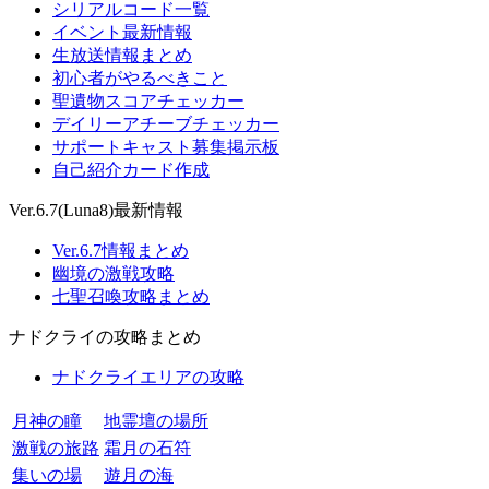
シリアルコード一覧
イベント最新情報
生放送情報まとめ
初心者がやるべきこと
聖遺物スコアチェッカー
デイリーアチーブチェッカー
サポートキャスト募集掲示板
自己紹介カード作成
Ver.6.7(Luna8)最新情報
Ver.6.7情報まとめ
幽境の激戦攻略
七聖召喚攻略まとめ
ナドクライの攻略まとめ
ナドクライエリアの攻略
月神の瞳
地霊壇の場所
激戦の旅路
霜月の石符
集いの場
遊月の海