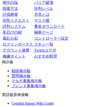
地中の塩
バリア破壊
回復方法
評判レベル
討伐懸賞
月兆とは
住民リクエスト
マスク礁
評判システム
事前ダウンロード
冬忍びの樹
極寒ゲージ
真紅の石
コントローラー設定
ログインボーナス
スキン一覧
アカウント連携
Twitchコラボ
修練ポイント
おすすめ料理
掲示板
雑談掲示板
質問掲示板
マルチ募集掲示板
フレンド募集掲示板
英語版原神攻略
Genshin Impact Wiki Guide