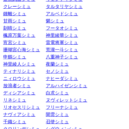
クレーシミュ
タルタリヤシミュ
鍾離シミュ
アルベドシミュ
甘雨シミュ
魈シミュ
刻晴シミュ
フータオシミュ
楓原万葉シミュ
神里綾華シミュ
宵宮シミュ
雷電将軍シミュ
珊瑚宮心海シミュ
荒瀧一斗シミュ
申鶴シミュ
八重神子シミュ
神里綾人シミュ
夜蘭シミュ
ティナリシミュ
セノシミュ
ニィロウシミュ
ナヒーダシミュ
放浪者シミュ
アルハイゼンシミュ
ディシアシミュ
白朮シミュ
リネシミュ
ヌヴィレットシミュ
リオセスリシミュ
フリーナシミュ
ナヴィアシミュ
閑雲シミュ
千織シミュ
召使シミュ
クロリンデシミュ
シグウィンシミュ