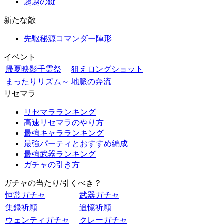
超越の鍵
新たな敵
先駆秘源コマンダー陣形
イベント
帰夏映影千霊祭
狙えロングショット
まったりリズム～
地脈の奔流
リセマラ
リセマラランキング
高速リセマラのやり方
最強キャラランキング
最強パーティとおすすめ編成
最強武器ランキング
ガチャの引き方
ガチャの当たり/引くべき？
恒常ガチャ
武器ガチャ
集録祈願
追憶祈願
ウェンティガチャ
クレーガチャ