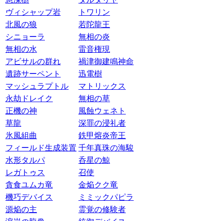
ヴィシャップ岩
トワリン
北風の狼
若陀龍王
シニョーラ
無相の炎
無相の水
雷音権現
アビサルの群れ
禍津御建鳴神命
遺跡サーペント
迅電樹
マッシュラプトル
マトリックス
永劫ドレイク
無相の草
正機の神
風蝕ウェネト
草龍
深罪の浸礼者
氷風組曲
鉄甲熔炎帝王
フィールド生成装置
千年真珠の海駿
水形タルパ
呑星の鯨
レガトゥス
召使
貪食ユムカ竜
金焔クク竜
機巧デバイス
ミミックパピラ
源焔の主
霊覚の修験者