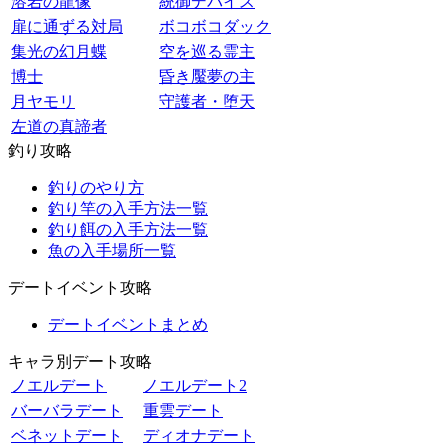
溶岩の龍像
統御デバイス
扉に通ずる対局
ボコボコダック
集光の幻月蝶
空を巡る霊主
博士
昏き魘夢の主
月ヤモリ
守護者・堕天
左道の真諦者
釣り攻略
釣りのやり方
釣り竿の入手方法一覧
釣り餌の入手方法一覧
魚の入手場所一覧
デートイベント攻略
デートイベントまとめ
キャラ別デート攻略
ノエルデート
ノエルデート2
バーバラデート
重雲デート
ベネットデート
ディオナデート