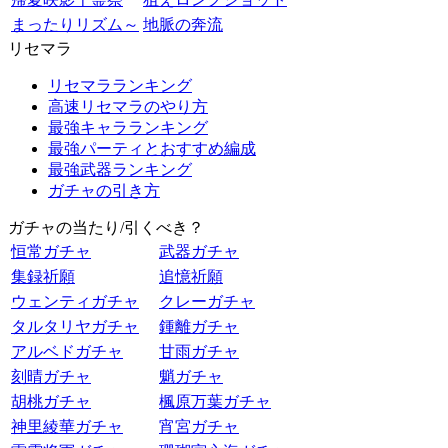
まったりリズム～
地脈の奔流
リセマラ
リセマラランキング
高速リセマラのやり方
最強キャラランキング
最強パーティとおすすめ編成
最強武器ランキング
ガチャの引き方
ガチャの当たり/引くべき？
恒常ガチャ
武器ガチャ
集録祈願
追憶祈願
ウェンティガチャ
クレーガチャ
タルタリヤガチャ
鍾離ガチャ
アルベドガチャ
甘雨ガチャ
刻晴ガチャ
魈ガチャ
胡桃ガチャ
楓原万葉ガチャ
神里綾華ガチャ
宵宮ガチャ