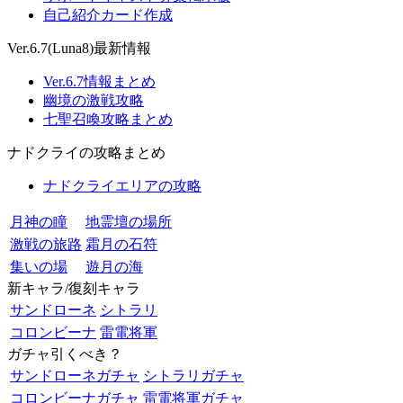
自己紹介カード作成
Ver.6.7(Luna8)最新情報
Ver.6.7情報まとめ
幽境の激戦攻略
七聖召喚攻略まとめ
ナドクライの攻略まとめ
ナドクライエリアの攻略
月神の瞳
地霊壇の場所
激戦の旅路
霜月の石符
集いの場
遊月の海
新キャラ/復刻キャラ
サンドローネ
シトラリ
コロンビーナ
雷電将軍
ガチャ引くべき？
サンドローネガチャ
シトラリガチャ
コロンビーナガチャ
雷電将軍ガチャ