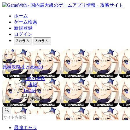
ホーム
ゲーム検索
新規登録
ログイン
2カラム
3カラム
原神攻略まとめwiki
他の攻略
速報
Twitter
掲示板
最強キャラ