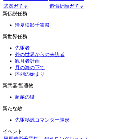
武器ガチャ
追憶祈願ガチャ
新伝説任務
帰夏映影千霊祭
新世界任務
先駆者
外の世界からの来訪者
観月者計画
月の海の下で
序列の始まり
新武器/聖遺物
超越の鍵
新たな敵
先駆秘源コマンダー陣形
イベント
帰夏映影千霊祭
狙えロングショット