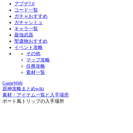
アプデ7.0
コード一覧
ガチャおすすめ
ガチャシミュ
キャラ一覧
最強武器
聖遺物おすすめ
イベント攻略
その他
マップ攻略
任務攻略
素材一覧
GameWith
原神攻略まとめwiki
素材・アイテム一覧と入手場所
ポート風トリップの入手場所