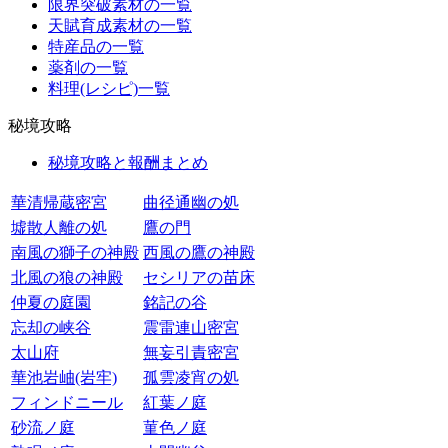
限界突破素材の一覧
天賦育成素材の一覧
特産品の一覧
薬剤の一覧
料理(レシピ)一覧
秘境攻略
秘境攻略と報酬まとめ
華清帰蔵密宮
曲径通幽の処
墟散人離の処
鷹の門
南風の獅子の神殿
西風の鷹の神殿
北風の狼の神殿
セシリアの苗床
仲夏の庭園
銘記の谷
忘却の峡谷
震雷連山密宮
太山府
無妄引責密宮
華池岩岫(岩牢)
孤雲凌宵の処
フィンドニール
紅葉ノ庭
砂流ノ庭
菫色ノ庭