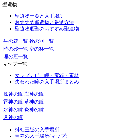
聖遺物
聖遺物一覧と入手場所
おすすめ聖遺物と厳選方法
聖遺物廻聖のおすすめ聖遺物
生の花一覧
死の羽一覧
時の砂一覧
空の杯一覧
理の冠一覧
マップ一覧
マップナビ｜瞳・宝箱・素材
失われた瞳の入手場所まとめ
風神の瞳
岩神の瞳
雷神の瞳
草神の瞳
水神の瞳
炎神の瞳
月神の瞳
緋紅玉髄の入手場所
宝箱の入手場所(マップ)