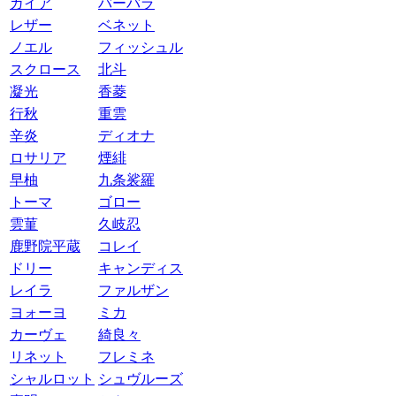
ガイア
バーバラ
レザー
ベネット
ノエル
フィッシュル
スクロース
北斗
凝光
香菱
行秋
重雲
辛炎
ディオナ
ロサリア
煙緋
早柚
九条裟羅
トーマ
ゴロー
雲菫
久岐忍
鹿野院平蔵
コレイ
ドリー
キャンディス
レイラ
ファルザン
ヨォーヨ
ミカ
カーヴェ
綺良々
リネット
フレミネ
シャルロット
シュヴルーズ