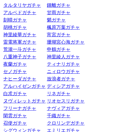
タルタリヤガチャ
鍾離ガチャ
アルベドガチャ
甘雨ガチャ
刻晴ガチャ
魈ガチャ
胡桃ガチャ
楓原万葉ガチャ
神里綾華ガチャ
宵宮ガチャ
雷電将軍ガチャ
珊瑚宮心海ガチャ
荒瀧一斗ガチャ
申鶴ガチャ
八重神子ガチャ
神里綾人ガチャ
夜蘭ガチャ
ティナリガチャ
セノガチャ
ニィロウガチャ
ナヒーダガチャ
放浪者ガチャ
アルハイゼンガチャ
ディシアガチャ
白朮ガチャ
リネガチャ
ヌヴィレットガチャ
リオセスリガチャ
フリーナガチャ
ナヴィアガチャ
閑雲ガチャ
千織ガチャ
召使ガチャ
クロリンデガチャ
シグウィンガチャ
エミリエガチャ