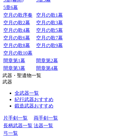
5章6幕
空月の歌序奏
空月の歌1幕
空月の歌2幕
空月の歌3幕
空月の歌4幕
空月の歌5幕
空月の歌6幕
空月の歌7幕
空月の歌8幕
空月の歌9幕
空月の歌10幕
間章第1幕
間章第2幕
間章第3幕
間章第4幕
武器・聖遺物一覧
武器
全武器一覧
紀行武器おすすめ
鍛造武器おすすめ
片手剣一覧
両手剣一覧
長柄武器一覧
法器一覧
弓一覧