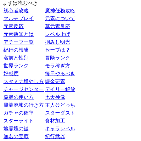
まずは読むべき
初心者攻略
魔神任務攻略
マルチプレイ
元素について
元素反応
草元素反応
元素熟知とは
レベル上げ
アチーブ一覧
掴みし明光
紀行の報酬
セーブは？
名前と性別
冒険ランク
世界ランク
モラ稼ぎ方
好感度
毎日やるべき
スタミナ増やし方
課金要素
チャージセンター
デイリー解放
樹脂の使い方
七天神像
風龍廃墟の行き方
主人公どっち
ガチャの確率
スターダスト
スターライト
食材加工
地霊壇の鍵
キャラレベル
無名の宝蔵
紀行武器