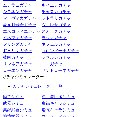
ムアラニガチャ
キィニチガチャ
シロネンガチャ
チャスカガチャ
マーヴィカガチャ
シトラリガチャ
夢見月瑞希ガチャ
ヴァレサガチャ
エスコフィエガチャ
スカークガチャ
イネファガチャ
ラウマガチャ
フリンズガチャ
ネフェルガチャ
ドゥリンガチャ
コロンビーナガチャ
兹白ガチャ
ファルカガチャ
リンネアガチャ
ニコガチャ
ローエンガチャ
サンドローネガチャ
ガチャシミュレーター
ガチャシミュレーター一覧
恒常シミュ
初心者応援シミュ
武器シミュ
集録キャラシミュ
集録武器シミュ
追憶キャラシミュ
追憶武器シミュ
ウェンティシミュ