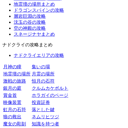
地霊壇の場所まとめ
ドラゴンスパインの攻略
層岩巨淵の攻略
沈玉の谷の攻略
空の神殿の攻略
スネージナヤまとめ
ナドクライの攻略まとめ
ナドクライエリアの攻略
月神の瞳
集いの場
地霊壇の場所
月霊の場所
激戦の旅路
恒月の石符
銀月の庭
クルムカケボルト
賞金首
ホラガイのページ
映像装置
投資証券
虹月の石符
落とした鍵
狼の救出
ネムリヒツジ
魔女の彫刻
知識を持つ者