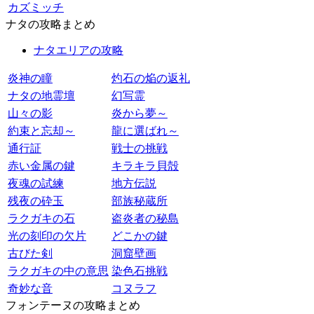
カズミッチ
ナタの攻略まとめ
ナタエリアの攻略
炎神の瞳
灼石の焔の返礼
ナタの地霊壇
幻写霊
山々の影
炎から夢～
約束と忘却～
龍に選ばれ～
通行証
戦士の挑戦
赤い金属の鍵
キラキラ貝殻
夜魂の試練
地方伝説
残夜の砕玉
部族秘蔵所
ラクガキの石
盗炎者の秘島
光の刻印の欠片
どこかの鍵
古びた剣
洞窟壁画
ラクガキの中の意思
染色石挑戦
奇妙な音
コヌラフ
フォンテーヌの攻略まとめ