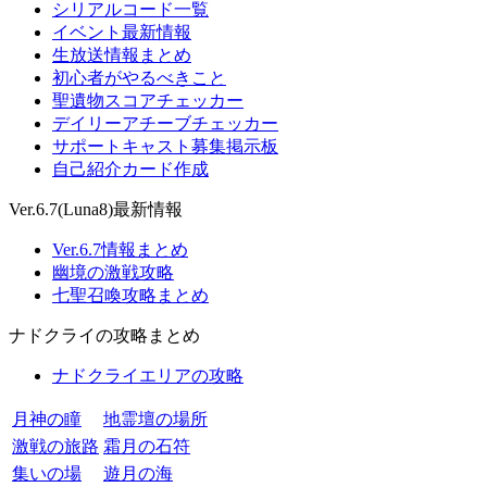
シリアルコード一覧
イベント最新情報
生放送情報まとめ
初心者がやるべきこと
聖遺物スコアチェッカー
デイリーアチーブチェッカー
サポートキャスト募集掲示板
自己紹介カード作成
Ver.6.7(Luna8)最新情報
Ver.6.7情報まとめ
幽境の激戦攻略
七聖召喚攻略まとめ
ナドクライの攻略まとめ
ナドクライエリアの攻略
月神の瞳
地霊壇の場所
激戦の旅路
霜月の石符
集いの場
遊月の海