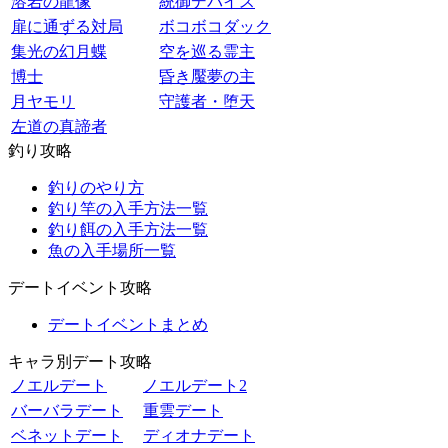
溶岩の龍像
統御デバイス
扉に通ずる対局
ボコボコダック
集光の幻月蝶
空を巡る霊主
博士
昏き魘夢の主
月ヤモリ
守護者・堕天
左道の真諦者
釣り攻略
釣りのやり方
釣り竿の入手方法一覧
釣り餌の入手方法一覧
魚の入手場所一覧
デートイベント攻略
デートイベントまとめ
キャラ別デート攻略
ノエルデート
ノエルデート2
バーバラデート
重雲デート
ベネットデート
ディオナデート