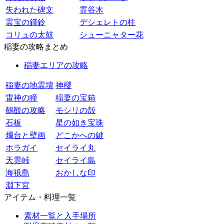
失われた碑文
霊谷木
霊宝の鐸鈴
デシェレトの柱
コリュの太鼓
シューニャター花
稲妻の攻略まとめ
稲妻エリアの攻略
稲妻の地霊壇
神櫻
雷神の瞳
稲妻の宝箱
鶴観の攻略
モシリの殻
石板
星の如き宝珠
燭台と壁画
どこかへの鍵
ホラガイ
セイライ丸
天雲峠
セイライ島
海祇島
おかしな印
淵下宮
アイテム・料理一覧
素材一覧と入手場所