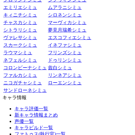
エミリエシミュ
ムアラニシミュ
キィニチシミュ
シロネンシミュ
チャスカシミュ
マーヴィカシミュ
シトラリシミュ
夢見月瑞希シミュ
ヴァレサシミュ
エスコフィエシミュ
スカークシミュ
イネファシミュ
ラウマシミュ
フリンズシミュ
ネフェルシミュ
ドゥリンシミュ
コロンビーナシミュ
兹白シミュ
ファルカシミュ
リンネアシミュ
ニコガチャシミュ
ローエンシミュ
サンドローネシミュ
キャラ情報
キャラ評価一覧
新キャラ情報まとめ
声優一覧
キャラビルド一覧
ファトゥス(執行官)一覧