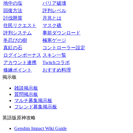
地中の塩
バリア破壊
回復方法
評判レベル
討伐懸賞
月兆とは
住民リクエスト
マスク礁
評判システム
事前ダウンロード
冬忍びの樹
極寒ゲージ
真紅の石
コントローラー設定
ログインボーナス
スキン一覧
アカウント連携
Twitchコラボ
修練ポイント
おすすめ料理
掲示板
雑談掲示板
質問掲示板
マルチ募集掲示板
フレンド募集掲示板
英語版原神攻略
Genshin Impact Wiki Guide