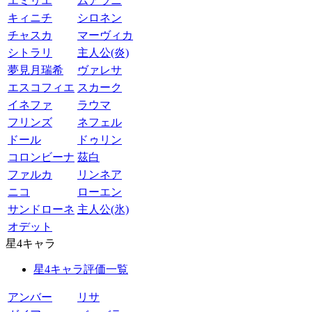
エミリエ
ムアラニ
キィニチ
シロネン
チャスカ
マーヴィカ
シトラリ
主人公(炎)
夢見月瑞希
ヴァレサ
エスコフィエ
スカーク
イネファ
ラウマ
フリンズ
ネフェル
ドール
ドゥリン
コロンビーナ
茲白
ファルカ
リンネア
ニコ
ローエン
サンドローネ
主人公(氷)
オデット
星4キャラ
星4キャラ評価一覧
アンバー
リサ