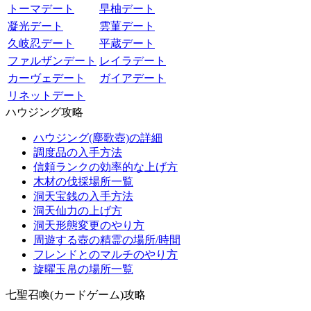
トーマデート
早柚デート
凝光デート
雲菫デート
久岐忍デート
平蔵デート
ファルザンデート
レイラデート
カーヴェデート
ガイアデート
リネットデート
ハウジング攻略
ハウジング(塵歌壺)の詳細
調度品の入手方法
信頼ランクの効率的な上げ方
木材の伐採場所一覧
洞天宝銭の入手方法
洞天仙力の上げ方
洞天形態変更のやり方
周遊する壺の精霊の場所/時間
フレンドとのマルチのやり方
旋曜玉帛の場所一覧
七聖召喚(カードゲーム)攻略