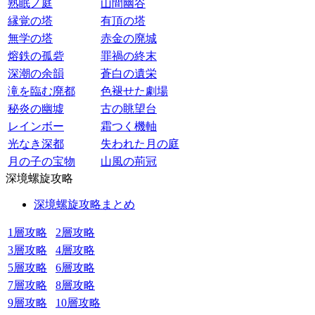
熟眠ノ庭
山間幽谷
縁覚の塔
有頂の塔
無学の塔
赤金の廃城
熔鉄の孤砦
罪禍の終末
深潮の余韻
蒼白の遺栄
滝を臨む廃都
色褪せた劇場
秘炎の幽墟
古の眺望台
レインボー
霜つく機軸
光なき深都
失われた月の庭
月の子の宝物
山風の荊冠
深境螺旋攻略
深境螺旋攻略まとめ
1層攻略
2層攻略
3層攻略
4層攻略
5層攻略
6層攻略
7層攻略
8層攻略
9層攻略
10層攻略