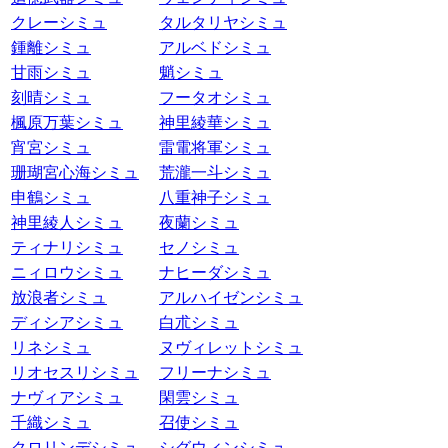
クレーシミュ
タルタリヤシミュ
鍾離シミュ
アルベドシミュ
甘雨シミュ
魈シミュ
刻晴シミュ
フータオシミュ
楓原万葉シミュ
神里綾華シミュ
宵宮シミュ
雷電将軍シミュ
珊瑚宮心海シミュ
荒瀧一斗シミュ
申鶴シミュ
八重神子シミュ
神里綾人シミュ
夜蘭シミュ
ティナリシミュ
セノシミュ
ニィロウシミュ
ナヒーダシミュ
放浪者シミュ
アルハイゼンシミュ
ディシアシミュ
白朮シミュ
リネシミュ
ヌヴィレットシミュ
リオセスリシミュ
フリーナシミュ
ナヴィアシミュ
閑雲シミュ
千織シミュ
召使シミュ
クロリンデシミュ
シグウィンシミュ