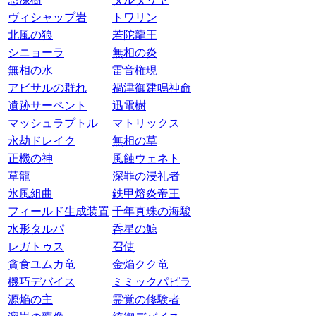
ヴィシャップ岩
トワリン
北風の狼
若陀龍王
シニョーラ
無相の炎
無相の水
雷音権現
アビサルの群れ
禍津御建鳴神命
遺跡サーペント
迅電樹
マッシュラプトル
マトリックス
永劫ドレイク
無相の草
正機の神
風蝕ウェネト
草龍
深罪の浸礼者
氷風組曲
鉄甲熔炎帝王
フィールド生成装置
千年真珠の海駿
水形タルパ
呑星の鯨
レガトゥス
召使
貪食ユムカ竜
金焔クク竜
機巧デバイス
ミミックパピラ
源焔の主
霊覚の修験者