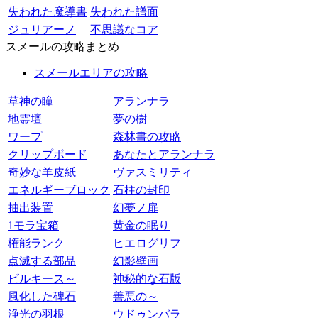
失われた魔導書
失われた譜面
ジュリアーノ
不思議なコア
スメールの攻略まとめ
スメールエリアの攻略
草神の瞳
アランナラ
地霊壇
夢の樹
ワープ
森林書の攻略
クリップボード
あなたとアランナラ
奇妙な羊皮紙
ヴァスミリティ
エネルギーブロック
石柱の封印
抽出装置
幻夢ノ扉
1モラ宝箱
黄金の眠り
権能ランク
ヒエログリフ
点滅する部品
幻影壁画
ビルキース～
神秘的な石版
風化した碑石
善悪の～
浄光の羽根
ウドゥンバラ