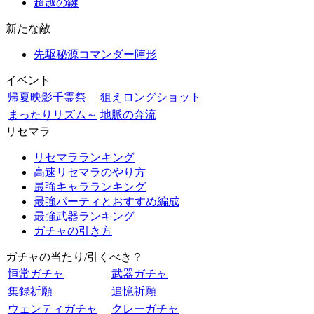
超越の鍵
新たな敵
先駆秘源コマンダー陣形
イベント
帰夏映影千霊祭
狙えロングショット
まったりリズム～
地脈の奔流
リセマラ
リセマラランキング
高速リセマラのやり方
最強キャラランキング
最強パーティとおすすめ編成
最強武器ランキング
ガチャの引き方
ガチャの当たり/引くべき？
恒常ガチャ
武器ガチャ
集録祈願
追憶祈願
ウェンティガチャ
クレーガチャ