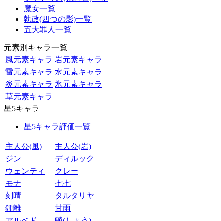
魔女一覧
執政(四つの影)一覧
五大罪人一覧
元素別キャラ一覧
風元素キャラ
岩元素キャラ
雷元素キャラ
水元素キャラ
炎元素キャラ
氷元素キャラ
草元素キャラ
星5キャラ
星5キャラ評価一覧
主人公(風)
主人公(岩)
ジン
ディルック
ウェンティ
クレー
モナ
七七
刻晴
タルタリヤ
鍾離
甘雨
アルベド
魈(しょう)