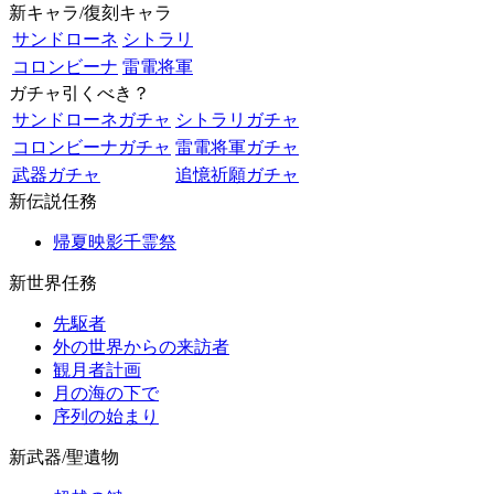
新キャラ/復刻キャラ
サンドローネ
シトラリ
コロンビーナ
雷電将軍
ガチャ引くべき？
サンドローネガチャ
シトラリガチャ
コロンビーナガチャ
雷電将軍ガチャ
武器ガチャ
追憶祈願ガチャ
新伝説任務
帰夏映影千霊祭
新世界任務
先駆者
外の世界からの来訪者
観月者計画
月の海の下で
序列の始まり
新武器/聖遺物