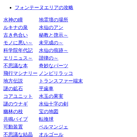
フォンテーヌエリアの攻略
水神の瞳
地霊壇の場所
ルキナの泉
水仙のアン
古き色合い
秘教と啓示～
モノに悪い～
未完成の～
科学院年代記
水仙の痕跡～
エリニュス～
諧律の～
不思議な本
奇妙なパーツ
飛行マシナリー
ノンビリラッコ
地方伝説
トランスファー端末
謎の鉱石
平歯車
コアユニット
水玉の果実
謎のウナギ
水仙十字の剣
幽林の枝
宝の地図
共鳴パイプ
転換球
可動装置
ペルマンジェ
不思議な結晶
オルゴール