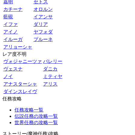
嘉明
セトス
カチーナ
オロルン
藍硯
イアンサ
イファ
ダリア
アイノ
ヤフォダ
イルーガ
プルーネ
アリョーシャ
レア度不明
ヴォジャニーツァ
バレリー
ヴェスナ
ダニカ
ノイ
ミティヤ
アナスターシャ
アリス
ダインスレイヴ
任務攻略
任務攻略一覧
伝説任務の攻略一覧
世界任務の攻略一覧
ストーリー(魔神任務)攻略