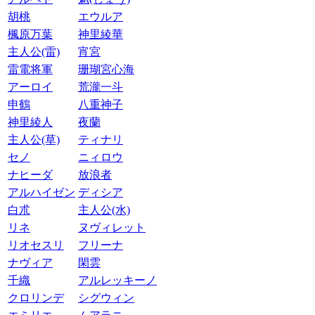
胡桃
エウルア
楓原万葉
神里綾華
主人公(雷)
宵宮
雷電将軍
珊瑚宮心海
アーロイ
荒瀧一斗
申鶴
八重神子
神里綾人
夜蘭
主人公(草)
ティナリ
セノ
ニィロウ
ナヒーダ
放浪者
アルハイゼン
ディシア
白朮
主人公(水)
リネ
ヌヴィレット
リオセスリ
フリーナ
ナヴィア
閑雲
千織
アルレッキーノ
クロリンデ
シグウィン