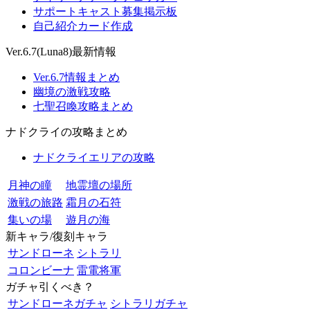
サポートキャスト募集掲示板
自己紹介カード作成
Ver.6.7(Luna8)最新情報
Ver.6.7情報まとめ
幽境の激戦攻略
七聖召喚攻略まとめ
ナドクライの攻略まとめ
ナドクライエリアの攻略
月神の瞳
地霊壇の場所
激戦の旅路
霜月の石符
集いの場
遊月の海
新キャラ/復刻キャラ
サンドローネ
シトラリ
コロンビーナ
雷電将軍
ガチャ引くべき？
サンドローネガチャ
シトラリガチャ