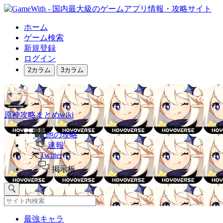
ホーム
ゲーム検索
新規登録
ログイン
2カラム
3カラム
原神攻略まとめwiki
他の攻略
速報
Twitter
掲示板
最強キャラ