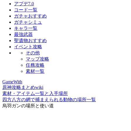
アプデ7.0
コード一覧
ガチャおすすめ
ガチャシミュ
キャラ一覧
最強武器
聖遺物おすすめ
イベント攻略
その他
マップ攻略
任務攻略
素材一覧
GameWith
原神攻略まとめwiki
素材・アイテム一覧と入手場所
四方八方の網で捕まえられる動物の場所一覧
烏羽ガンの場所と使い道