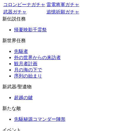
コロンビーナガチャ
雷電将軍ガチャ
武器ガチャ
追憶祈願ガチャ
新伝説任務
帰夏映影千霊祭
新世界任務
先駆者
外の世界からの来訪者
観月者計画
月の海の下で
序列の始まり
新武器/聖遺物
超越の鍵
新たな敵
先駆秘源コマンダー陣形
イベント