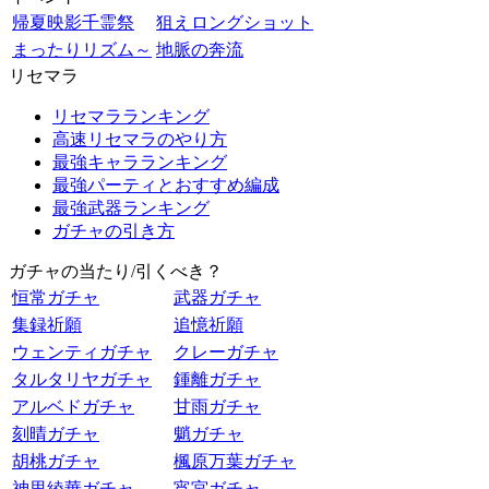
帰夏映影千霊祭
狙えロングショット
まったりリズム～
地脈の奔流
リセマラ
リセマラランキング
高速リセマラのやり方
最強キャラランキング
最強パーティとおすすめ編成
最強武器ランキング
ガチャの引き方
ガチャの当たり/引くべき？
恒常ガチャ
武器ガチャ
集録祈願
追憶祈願
ウェンティガチャ
クレーガチャ
タルタリヤガチャ
鍾離ガチャ
アルベドガチャ
甘雨ガチャ
刻晴ガチャ
魈ガチャ
胡桃ガチャ
楓原万葉ガチャ
神里綾華ガチャ
宵宮ガチャ