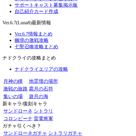
サポートキャスト募集掲示板
自己紹介カード作成
Ver.6.7(Luna8)最新情報
Ver.6.7情報まとめ
幽境の激戦攻略
七聖召喚攻略まとめ
ナドクライの攻略まとめ
ナドクライエリアの攻略
月神の瞳
地霊壇の場所
激戦の旅路
霜月の石符
集いの場
遊月の海
新キャラ/復刻キャラ
サンドローネ
シトラリ
コロンビーナ
雷電将軍
ガチャ引くべき？
サンドローネガチャ
シトラリガチャ