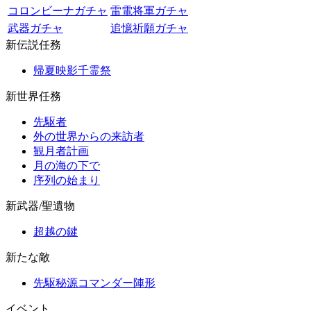
コロンビーナガチャ
雷電将軍ガチャ
武器ガチャ
追憶祈願ガチャ
新伝説任務
帰夏映影千霊祭
新世界任務
先駆者
外の世界からの来訪者
観月者計画
月の海の下で
序列の始まり
新武器/聖遺物
超越の鍵
新たな敵
先駆秘源コマンダー陣形
イベント