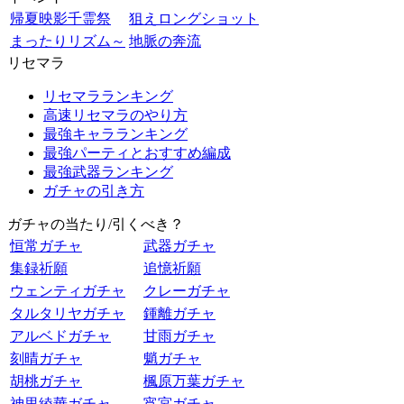
帰夏映影千霊祭
狙えロングショット
まったりリズム～
地脈の奔流
リセマラ
リセマラランキング
高速リセマラのやり方
最強キャラランキング
最強パーティとおすすめ編成
最強武器ランキング
ガチャの引き方
ガチャの当たり/引くべき？
恒常ガチャ
武器ガチャ
集録祈願
追憶祈願
ウェンティガチャ
クレーガチャ
タルタリヤガチャ
鍾離ガチャ
アルベドガチャ
甘雨ガチャ
刻晴ガチャ
魈ガチャ
胡桃ガチャ
楓原万葉ガチャ
神里綾華ガチャ
宵宮ガチャ