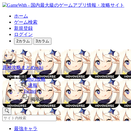
ホーム
ゲーム検索
新規登録
ログイン
2カラム
3カラム
原神攻略まとめwiki
他の攻略
速報
Twitter
掲示板
最強キャラ