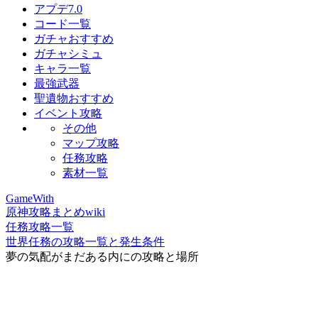
アプデ7.0
コード一覧
ガチャおすすめ
ガチャシミュ
キャラ一覧
最強武器
聖遺物おすすめ
イベント攻略
その他
マップ攻略
任務攻略
素材一覧
GameWith
原神攻略まとめwiki
任務攻略一覧
世界任務の攻略一覧と発生条件
夢の気配がまだある内にの攻略と場所