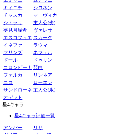
エミリエ
ムアラニ
キィニチ
シロネン
チャスカ
マーヴィカ
シトラリ
主人公(炎)
夢見月瑞希
ヴァレサ
エスコフィエ
スカーク
イネファ
ラウマ
フリンズ
ネフェル
ドール
ドゥリン
コロンビーナ
茲白
ファルカ
リンネア
ニコ
ローエン
サンドローネ
主人公(氷)
オデット
星4キャラ
星4キャラ評価一覧
アンバー
リサ