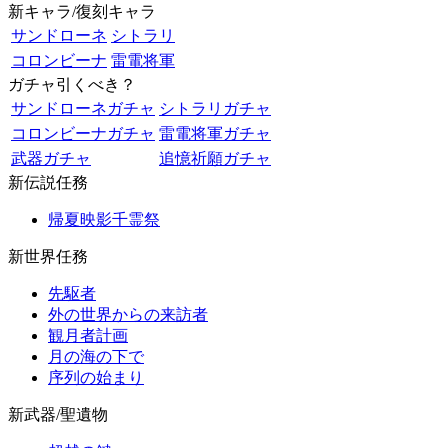
新キャラ/復刻キャラ
サンドローネ
シトラリ
コロンビーナ
雷電将軍
ガチャ引くべき？
サンドローネガチャ
シトラリガチャ
コロンビーナガチャ
雷電将軍ガチャ
武器ガチャ
追憶祈願ガチャ
新伝説任務
帰夏映影千霊祭
新世界任務
先駆者
外の世界からの来訪者
観月者計画
月の海の下で
序列の始まり
新武器/聖遺物