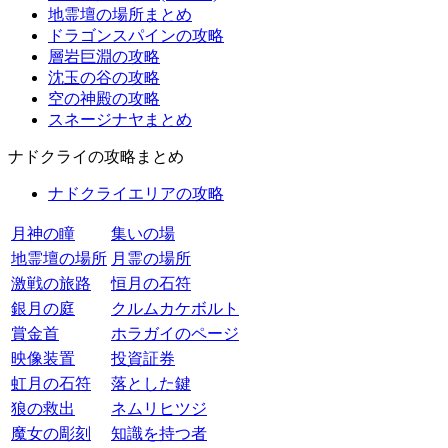
地霊壇の場所まとめ
ドラゴンスパインの攻略
層岩巨淵の攻略
沈玉の谷の攻略
空の神殿の攻略
スネージナヤまとめ
ナドクライの攻略まとめ
ナドクライエリアの攻略
月神の瞳
集いの場
地霊壇の場所
月霊の場所
激戦の旅路
恒月の石符
銀月の庭
クルムカケボルト
賞金首
ホラガイのページ
映像装置
投資証券
虹月の石符
落とした鍵
狼の救出
ネムリヒツジ
魔女の彫刻
知識を持つ者