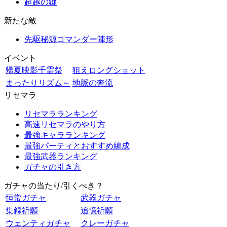
超越の鍵
新たな敵
先駆秘源コマンダー陣形
イベント
帰夏映影千霊祭
狙えロングショット
まったりリズム～
地脈の奔流
リセマラ
リセマラランキング
高速リセマラのやり方
最強キャラランキング
最強パーティとおすすめ編成
最強武器ランキング
ガチャの引き方
ガチャの当たり/引くべき？
恒常ガチャ
武器ガチャ
集録祈願
追憶祈願
ウェンティガチャ
クレーガチャ