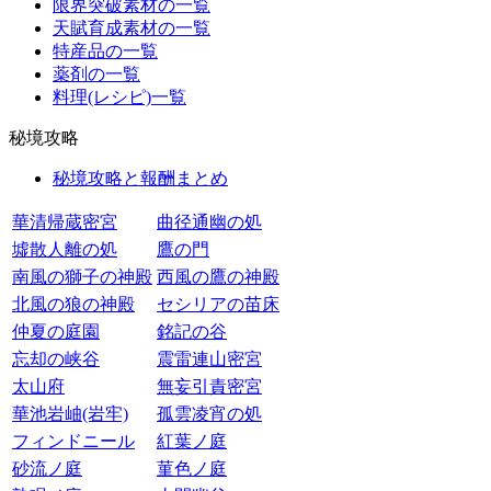
限界突破素材の一覧
天賦育成素材の一覧
特産品の一覧
薬剤の一覧
料理(レシピ)一覧
秘境攻略
秘境攻略と報酬まとめ
華清帰蔵密宮
曲径通幽の処
墟散人離の処
鷹の門
南風の獅子の神殿
西風の鷹の神殿
北風の狼の神殿
セシリアの苗床
仲夏の庭園
銘記の谷
忘却の峡谷
震雷連山密宮
太山府
無妄引責密宮
華池岩岫(岩牢)
孤雲凌宵の処
フィンドニール
紅葉ノ庭
砂流ノ庭
菫色ノ庭