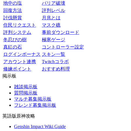
地中の塩
バリア破壊
回復方法
評判レベル
討伐懸賞
月兆とは
住民リクエスト
マスク礁
評判システム
事前ダウンロード
冬忍びの樹
極寒ゲージ
真紅の石
コントローラー設定
ログインボーナス
スキン一覧
アカウント連携
Twitchコラボ
修練ポイント
おすすめ料理
掲示板
雑談掲示板
質問掲示板
マルチ募集掲示板
フレンド募集掲示板
英語版原神攻略
Genshin Impact Wiki Guide