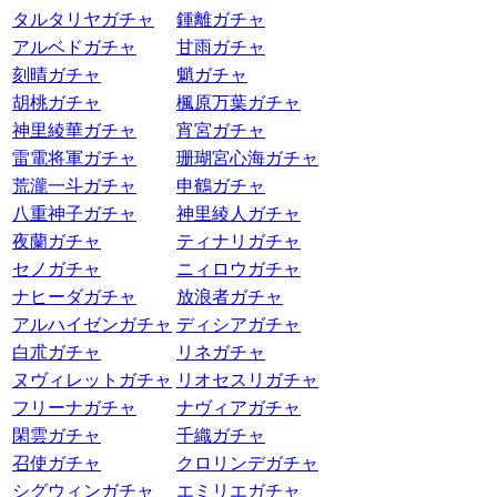
タルタリヤガチャ
鍾離ガチャ
アルベドガチャ
甘雨ガチャ
刻晴ガチャ
魈ガチャ
胡桃ガチャ
楓原万葉ガチャ
神里綾華ガチャ
宵宮ガチャ
雷電将軍ガチャ
珊瑚宮心海ガチャ
荒瀧一斗ガチャ
申鶴ガチャ
八重神子ガチャ
神里綾人ガチャ
夜蘭ガチャ
ティナリガチャ
セノガチャ
ニィロウガチャ
ナヒーダガチャ
放浪者ガチャ
アルハイゼンガチャ
ディシアガチャ
白朮ガチャ
リネガチャ
ヌヴィレットガチャ
リオセスリガチャ
フリーナガチャ
ナヴィアガチャ
閑雲ガチャ
千織ガチャ
召使ガチャ
クロリンデガチャ
シグウィンガチャ
エミリエガチャ