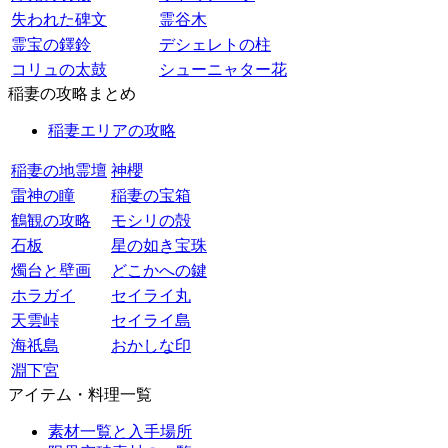
失われた碑文
霊谷木
霊宝の鐸鈴
デシェレトの柱
コリュの太鼓
シューニャター花
稲妻の攻略まとめ
稲妻エリアの攻略
稲妻の地霊壇
神櫻
雷神の瞳
稲妻の宝箱
鶴観の攻略
モシリの殻
石板
星の如き宝珠
燭台と壁画
どこかへの鍵
ホラガイ
セイライ丸
天雲峠
セイライ島
海祇島
おかしな印
淵下宮
アイテム・料理一覧
素材一覧と入手場所