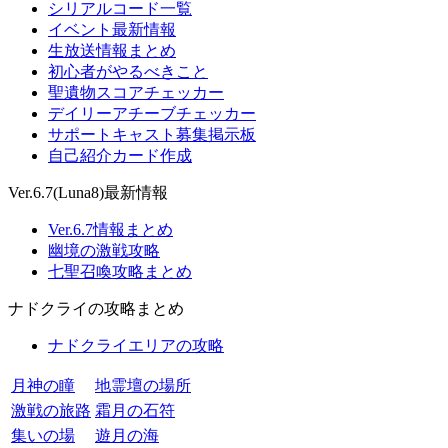
シリアルコード一覧
イベント最新情報
生放送情報まとめ
初心者がやるべきこと
聖遺物スコアチェッカー
デイリーアチーブチェッカー
サポートキャスト募集掲示板
自己紹介カード作成
Ver.6.7(Luna8)最新情報
Ver.6.7情報まとめ
幽境の激戦攻略
七聖召喚攻略まとめ
ナドクライの攻略まとめ
ナドクライエリアの攻略
月神の瞳
地霊壇の場所
激戦の旅路
霜月の石符
集いの場
遊月の海