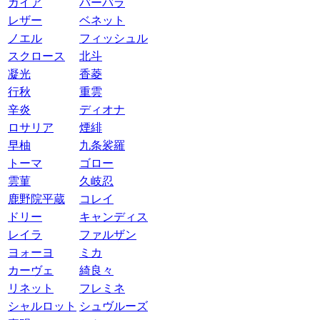
ガイア
バーバラ
レザー
ベネット
ノエル
フィッシュル
スクロース
北斗
凝光
香菱
行秋
重雲
辛炎
ディオナ
ロサリア
煙緋
早柚
九条裟羅
トーマ
ゴロー
雲菫
久岐忍
鹿野院平蔵
コレイ
ドリー
キャンディス
レイラ
ファルザン
ヨォーヨ
ミカ
カーヴェ
綺良々
リネット
フレミネ
シャルロット
シュヴルーズ