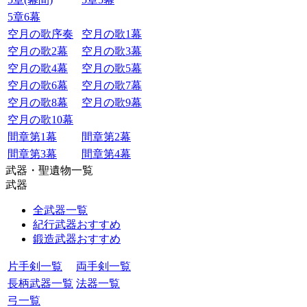
5章6幕
空月の歌序奏
空月の歌1幕
空月の歌2幕
空月の歌3幕
空月の歌4幕
空月の歌5幕
空月の歌6幕
空月の歌7幕
空月の歌8幕
空月の歌9幕
空月の歌10幕
間章第1幕
間章第2幕
間章第3幕
間章第4幕
武器・聖遺物一覧
武器
全武器一覧
紀行武器おすすめ
鍛造武器おすすめ
片手剣一覧
両手剣一覧
長柄武器一覧
法器一覧
弓一覧