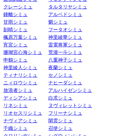
クレーシミュ
タルタリヤシミュ
鍾離シミュ
アルベドシミュ
甘雨シミュ
魈シミュ
刻晴シミュ
フータオシミュ
楓原万葉シミュ
神里綾華シミュ
宵宮シミュ
雷電将軍シミュ
珊瑚宮心海シミュ
荒瀧一斗シミュ
申鶴シミュ
八重神子シミュ
神里綾人シミュ
夜蘭シミュ
ティナリシミュ
セノシミュ
ニィロウシミュ
ナヒーダシミュ
放浪者シミュ
アルハイゼンシミュ
ディシアシミュ
白朮シミュ
リネシミュ
ヌヴィレットシミュ
リオセスリシミュ
フリーナシミュ
ナヴィアシミュ
閑雲シミュ
千織シミュ
召使シミュ
クロリンデシミュ
シグウィンシミュ