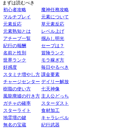
まずは読むべき
初心者攻略
魔神任務攻略
マルチプレイ
元素について
元素反応
草元素反応
元素熟知とは
レベル上げ
アチーブ一覧
掴みし明光
紀行の報酬
セーブは？
名前と性別
冒険ランク
世界ランク
モラ稼ぎ方
好感度
毎日やるべき
スタミナ増やし方
課金要素
チャージセンター
デイリー解放
樹脂の使い方
七天神像
風龍廃墟の行き方
主人公どっち
ガチャの確率
スターダスト
スターライト
食材加工
地霊壇の鍵
キャラレベル
無名の宝蔵
紀行武器