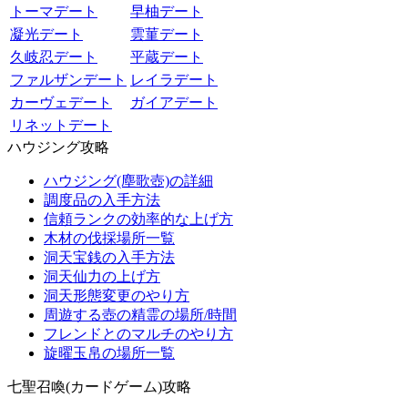
トーマデート
早柚デート
凝光デート
雲菫デート
久岐忍デート
平蔵デート
ファルザンデート
レイラデート
カーヴェデート
ガイアデート
リネットデート
ハウジング攻略
ハウジング(塵歌壺)の詳細
調度品の入手方法
信頼ランクの効率的な上げ方
木材の伐採場所一覧
洞天宝銭の入手方法
洞天仙力の上げ方
洞天形態変更のやり方
周遊する壺の精霊の場所/時間
フレンドとのマルチのやり方
旋曜玉帛の場所一覧
七聖召喚(カードゲーム)攻略