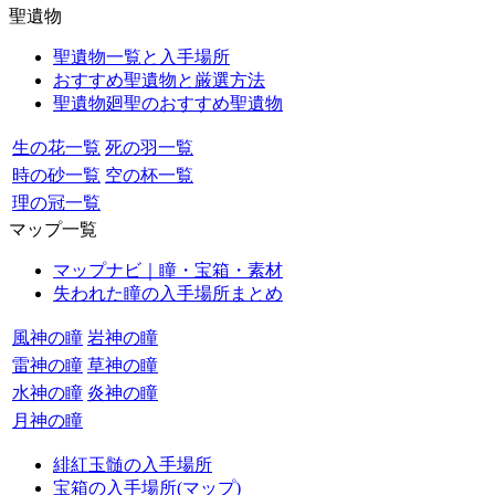
聖遺物
聖遺物一覧と入手場所
おすすめ聖遺物と厳選方法
聖遺物廻聖のおすすめ聖遺物
生の花一覧
死の羽一覧
時の砂一覧
空の杯一覧
理の冠一覧
マップ一覧
マップナビ｜瞳・宝箱・素材
失われた瞳の入手場所まとめ
風神の瞳
岩神の瞳
雷神の瞳
草神の瞳
水神の瞳
炎神の瞳
月神の瞳
緋紅玉髄の入手場所
宝箱の入手場所(マップ)