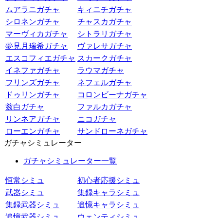
ムアラニガチャ
キィニチガチャ
シロネンガチャ
チャスカガチャ
マーヴィカガチャ
シトラリガチャ
夢見月瑞希ガチャ
ヴァレサガチャ
エスコフィエガチャ
スカークガチャ
イネファガチャ
ラウマガチャ
フリンズガチャ
ネフェルガチャ
ドゥリンガチャ
コロンビーナガチャ
兹白ガチャ
ファルカガチャ
リンネアガチャ
ニコガチャ
ローエンガチャ
サンドローネガチャ
ガチャシミュレーター
ガチャシミュレーター一覧
恒常シミュ
初心者応援シミュ
武器シミュ
集録キャラシミュ
集録武器シミュ
追憶キャラシミュ
追憶武器シミュ
ウェンティシミュ