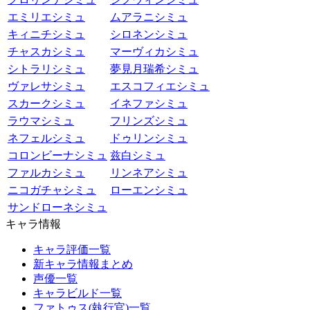
エミリエシミュ
ムアラニシミュ
キィニチシミュ
シロネンシミュ
チャスカシミュ
マーヴィカシミュ
シトラリシミュ
夢見月瑞希シミュ
ヴァレサシミュ
エスコフィエシミュ
スカークシミュ
イネファシミュ
ラウマシミュ
フリンズシミュ
ネフェルシミュ
ドゥリンシミュ
コロンビーナシミュ
兹白シミュ
ファルカシミュ
リンネアシミュ
ニコガチャシミュ
ローエンシミュ
サンドローネシミュ
キャラ情報
キャラ評価一覧
新キャラ情報まとめ
声優一覧
キャラビルド一覧
ファトゥス(執行官)一覧