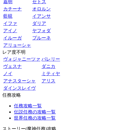
嘉明
セトス
カチーナ
オロルン
藍硯
イアンサ
イファ
ダリア
アイノ
ヤフォダ
イルーガ
プルーネ
アリョーシャ
レア度不明
ヴォジャニーツァ
バレリー
ヴェスナ
ダニカ
ノイ
ミティヤ
アナスターシャ
アリス
ダインスレイヴ
任務攻略
任務攻略一覧
伝説任務の攻略一覧
世界任務の攻略一覧
ストーリー(魔神任務)攻略