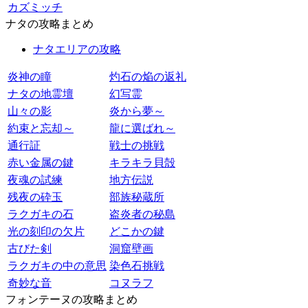
カズミッチ
ナタの攻略まとめ
ナタエリアの攻略
炎神の瞳
灼石の焔の返礼
ナタの地霊壇
幻写霊
山々の影
炎から夢～
約束と忘却～
龍に選ばれ～
通行証
戦士の挑戦
赤い金属の鍵
キラキラ貝殻
夜魂の試練
地方伝説
残夜の砕玉
部族秘蔵所
ラクガキの石
盗炎者の秘島
光の刻印の欠片
どこかの鍵
古びた剣
洞窟壁画
ラクガキの中の意思
染色石挑戦
奇妙な音
コヌラフ
フォンテーヌの攻略まとめ