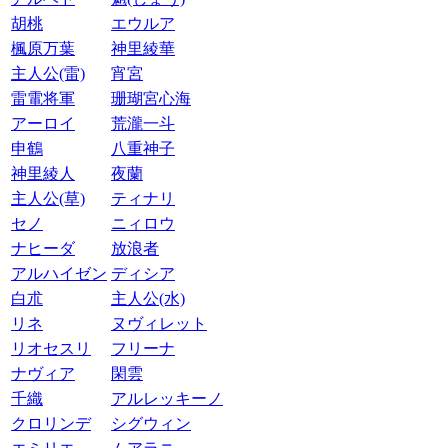
胡桃
エウルア
楓原万葉
神里綾華
主人公(雷)
宵宮
雷電将軍
珊瑚宮心海
アーロイ
荒瀧一斗
申鶴
八重神子
神里綾人
夜蘭
主人公(草)
ティナリ
セノ
ニィロウ
ナヒーダ
放浪者
アルハイゼン
ディシア
白朮
主人公(水)
リネ
ヌヴィレット
リオセスリ
フリーナ
ナヴィア
閑雲
千織
アルレッキーノ
クロリンデ
シグウィン