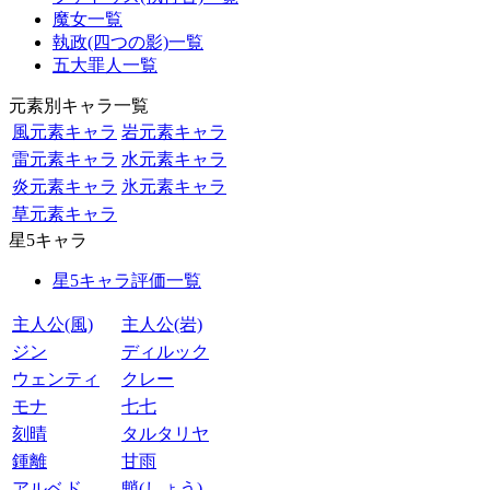
魔女一覧
執政(四つの影)一覧
五大罪人一覧
元素別キャラ一覧
風元素キャラ
岩元素キャラ
雷元素キャラ
水元素キャラ
炎元素キャラ
氷元素キャラ
草元素キャラ
星5キャラ
星5キャラ評価一覧
主人公(風)
主人公(岩)
ジン
ディルック
ウェンティ
クレー
モナ
七七
刻晴
タルタリヤ
鍾離
甘雨
アルベド
魈(しょう)