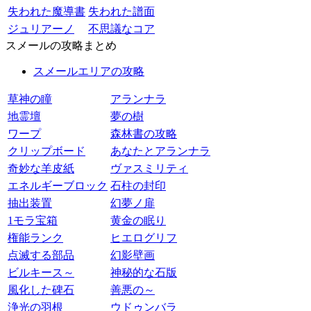
失われた魔導書
失われた譜面
ジュリアーノ
不思議なコア
スメールの攻略まとめ
スメールエリアの攻略
草神の瞳
アランナラ
地霊壇
夢の樹
ワープ
森林書の攻略
クリップボード
あなたとアランナラ
奇妙な羊皮紙
ヴァスミリティ
エネルギーブロック
石柱の封印
抽出装置
幻夢ノ扉
1モラ宝箱
黄金の眠り
権能ランク
ヒエログリフ
点滅する部品
幻影壁画
ビルキース～
神秘的な石版
風化した碑石
善悪の～
浄光の羽根
ウドゥンバラ