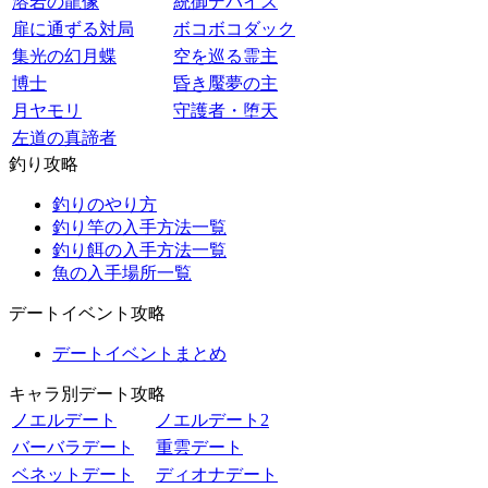
溶岩の龍像
統御デバイス
扉に通ずる対局
ボコボコダック
集光の幻月蝶
空を巡る霊主
博士
昏き魘夢の主
月ヤモリ
守護者・堕天
左道の真諦者
釣り攻略
釣りのやり方
釣り竿の入手方法一覧
釣り餌の入手方法一覧
魚の入手場所一覧
デートイベント攻略
デートイベントまとめ
キャラ別デート攻略
ノエルデート
ノエルデート2
バーバラデート
重雲デート
ベネットデート
ディオナデート