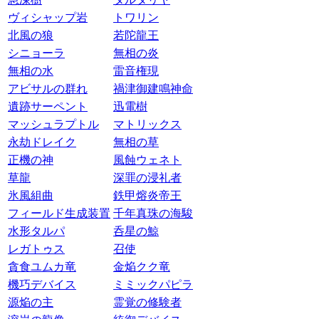
ヴィシャップ岩
トワリン
北風の狼
若陀龍王
シニョーラ
無相の炎
無相の水
雷音権現
アビサルの群れ
禍津御建鳴神命
遺跡サーペント
迅電樹
マッシュラプトル
マトリックス
永劫ドレイク
無相の草
正機の神
風蝕ウェネト
草龍
深罪の浸礼者
氷風組曲
鉄甲熔炎帝王
フィールド生成装置
千年真珠の海駿
水形タルパ
呑星の鯨
レガトゥス
召使
貪食ユムカ竜
金焔クク竜
機巧デバイス
ミミックパピラ
源焔の主
霊覚の修験者