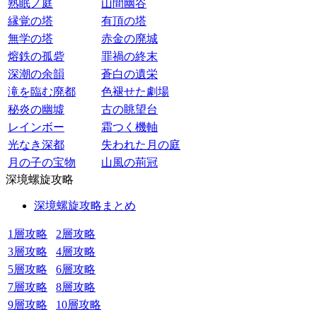
熟眠ノ庭
山間幽谷
縁覚の塔
有頂の塔
無学の塔
赤金の廃城
熔鉄の孤砦
罪禍の終末
深潮の余韻
蒼白の遺栄
滝を臨む廃都
色褪せた劇場
秘炎の幽墟
古の眺望台
レインボー
霜つく機軸
光なき深都
失われた月の庭
月の子の宝物
山風の荊冠
深境螺旋攻略
深境螺旋攻略まとめ
1層攻略
2層攻略
3層攻略
4層攻略
5層攻略
6層攻略
7層攻略
8層攻略
9層攻略
10層攻略