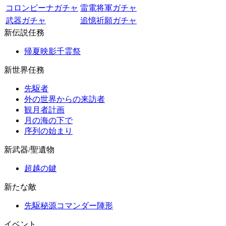
コロンビーナガチャ
雷電将軍ガチャ
武器ガチャ
追憶祈願ガチャ
新伝説任務
帰夏映影千霊祭
新世界任務
先駆者
外の世界からの来訪者
観月者計画
月の海の下で
序列の始まり
新武器/聖遺物
超越の鍵
新たな敵
先駆秘源コマンダー陣形
イベント