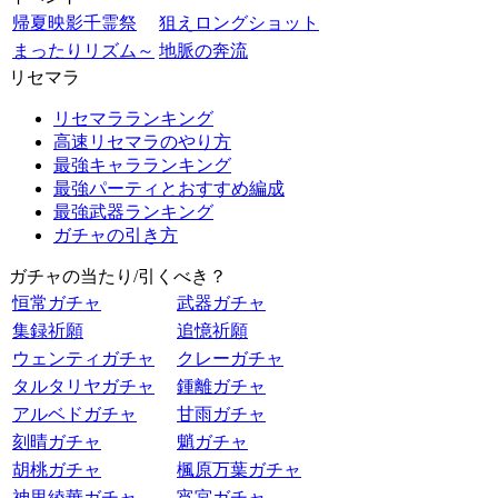
帰夏映影千霊祭
狙えロングショット
まったりリズム～
地脈の奔流
リセマラ
リセマラランキング
高速リセマラのやり方
最強キャラランキング
最強パーティとおすすめ編成
最強武器ランキング
ガチャの引き方
ガチャの当たり/引くべき？
恒常ガチャ
武器ガチャ
集録祈願
追憶祈願
ウェンティガチャ
クレーガチャ
タルタリヤガチャ
鍾離ガチャ
アルベドガチャ
甘雨ガチャ
刻晴ガチャ
魈ガチャ
胡桃ガチャ
楓原万葉ガチャ
神里綾華ガチャ
宵宮ガチャ