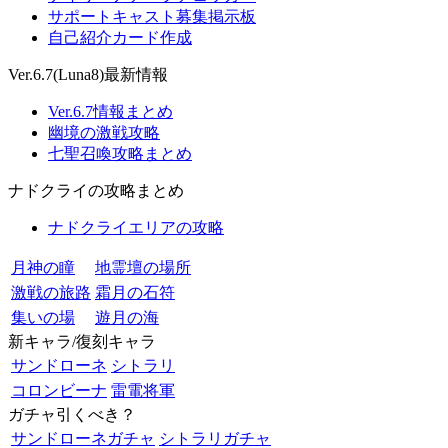
サポートキャスト募集掲示板
自己紹介カード作成
Ver.6.7(Luna8)最新情報
Ver.6.7情報まとめ
幽境の激戦攻略
七聖召喚攻略まとめ
ナドクライの攻略まとめ
ナドクライエリアの攻略
月神の瞳
地霊壇の場所
激戦の旅路
霜月の石符
集いの場
遊月の海
新キャラ/復刻キャラ
サンドローネ
シトラリ
コロンビーナ
雷電将軍
ガチャ引くべき？
サンドローネガチャ
シトラリガチャ