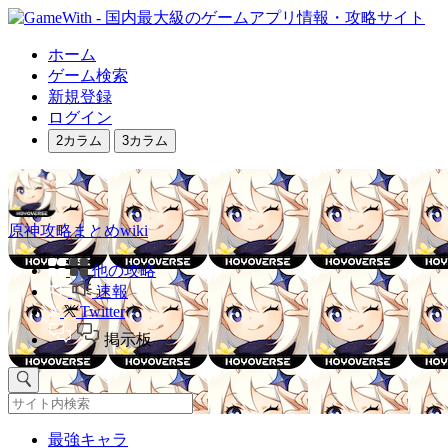
ホーム
ゲーム検索
新規登録
ログイン
2カラム
3カラム
原神攻略まとめwiki
他の攻略
速報
Twitter
掲示板
最強キャラ