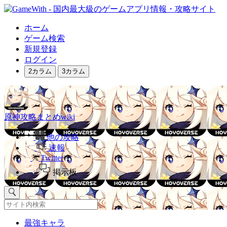
ホーム
ゲーム検索
新規登録
ログイン
2カラム
3カラム
原神攻略まとめwiki
他の攻略
速報
Twitter
掲示板
最強キャラ