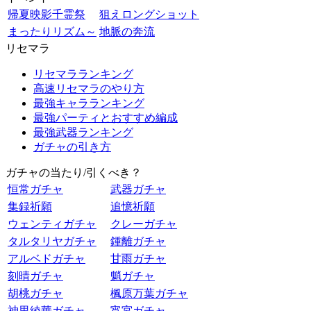
帰夏映影千霊祭
狙えロングショット
まったりリズム～
地脈の奔流
リセマラ
リセマラランキング
高速リセマラのやり方
最強キャラランキング
最強パーティとおすすめ編成
最強武器ランキング
ガチャの引き方
ガチャの当たり/引くべき？
恒常ガチャ
武器ガチャ
集録祈願
追憶祈願
ウェンティガチャ
クレーガチャ
タルタリヤガチャ
鍾離ガチャ
アルベドガチャ
甘雨ガチャ
刻晴ガチャ
魈ガチャ
胡桃ガチャ
楓原万葉ガチャ
神里綾華ガチャ
宵宮ガチャ