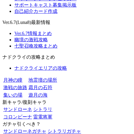
サポートキャスト募集掲示板
自己紹介カード作成
Ver.6.7(Luna8)最新情報
Ver.6.7情報まとめ
幽境の激戦攻略
七聖召喚攻略まとめ
ナドクライの攻略まとめ
ナドクライエリアの攻略
月神の瞳
地霊壇の場所
激戦の旅路
霜月の石符
集いの場
遊月の海
新キャラ/復刻キャラ
サンドローネ
シトラリ
コロンビーナ
雷電将軍
ガチャ引くべき？
サンドローネガチャ
シトラリガチャ