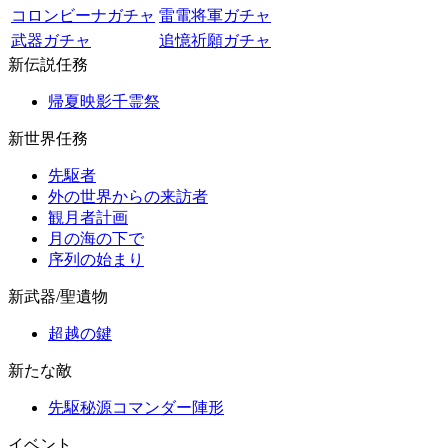
コロンビーナガチャ
雷電将軍ガチャ
武器ガチャ
追憶祈願ガチャ
新伝説任務
帰夏映影千霊祭
新世界任務
先駆者
外の世界からの来訪者
観月者計画
月の海の下で
序列の始まり
新武器/聖遺物
超越の鍵
新たな敵
先駆秘源コマンダー陣形
イベント