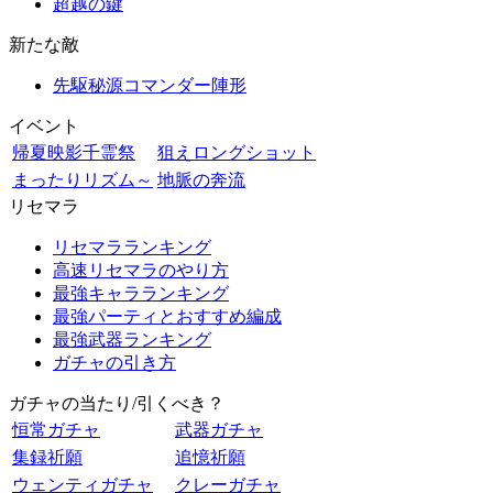
超越の鍵
新たな敵
先駆秘源コマンダー陣形
イベント
帰夏映影千霊祭
狙えロングショット
まったりリズム～
地脈の奔流
リセマラ
リセマラランキング
高速リセマラのやり方
最強キャラランキング
最強パーティとおすすめ編成
最強武器ランキング
ガチャの引き方
ガチャの当たり/引くべき？
恒常ガチャ
武器ガチャ
集録祈願
追憶祈願
ウェンティガチャ
クレーガチャ