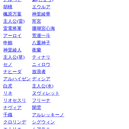
胡桃
エウルア
楓原万葉
神里綾華
主人公(雷)
宵宮
雷電将軍
珊瑚宮心海
アーロイ
荒瀧一斗
申鶴
八重神子
神里綾人
夜蘭
主人公(草)
ティナリ
セノ
ニィロウ
ナヒーダ
放浪者
アルハイゼン
ディシア
白朮
主人公(水)
リネ
ヌヴィレット
リオセスリ
フリーナ
ナヴィア
閑雲
千織
アルレッキーノ
クロリンデ
シグウィン