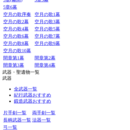
5章6幕
空月の歌序奏
空月の歌1幕
空月の歌2幕
空月の歌3幕
空月の歌4幕
空月の歌5幕
空月の歌6幕
空月の歌7幕
空月の歌8幕
空月の歌9幕
空月の歌10幕
間章第1幕
間章第2幕
間章第3幕
間章第4幕
武器・聖遺物一覧
武器
全武器一覧
紀行武器おすすめ
鍛造武器おすすめ
片手剣一覧
両手剣一覧
長柄武器一覧
法器一覧
弓一覧