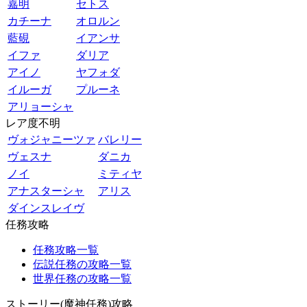
嘉明
セトス
カチーナ
オロルン
藍硯
イアンサ
イファ
ダリア
アイノ
ヤフォダ
イルーガ
プルーネ
アリョーシャ
レア度不明
ヴォジャニーツァ
バレリー
ヴェスナ
ダニカ
ノイ
ミティヤ
アナスターシャ
アリス
ダインスレイヴ
任務攻略
任務攻略一覧
伝説任務の攻略一覧
世界任務の攻略一覧
ストーリー(魔神任務)攻略