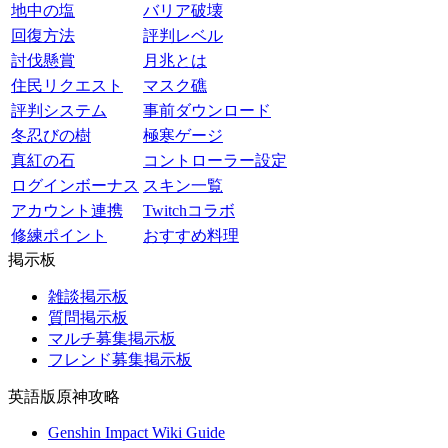
地中の塩
バリア破壊
回復方法
評判レベル
討伐懸賞
月兆とは
住民リクエスト
マスク礁
評判システム
事前ダウンロード
冬忍びの樹
極寒ゲージ
真紅の石
コントローラー設定
ログインボーナス
スキン一覧
アカウント連携
Twitchコラボ
修練ポイント
おすすめ料理
掲示板
雑談掲示板
質問掲示板
マルチ募集掲示板
フレンド募集掲示板
英語版原神攻略
Genshin Impact Wiki Guide