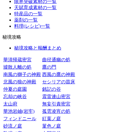
限界突破素材の一覧
天賦育成素材の一覧
特産品の一覧
薬剤の一覧
料理(レシピ)一覧
秘境攻略
秘境攻略と報酬まとめ
華清帰蔵密宮
曲径通幽の処
墟散人離の処
鷹の門
南風の獅子の神殿
西風の鷹の神殿
北風の狼の神殿
セシリアの苗床
仲夏の庭園
銘記の谷
忘却の峡谷
震雷連山密宮
太山府
無妄引責密宮
華池岩岫(岩牢)
孤雲凌宵の処
フィンドニール
紅葉ノ庭
砂流ノ庭
菫色ノ庭