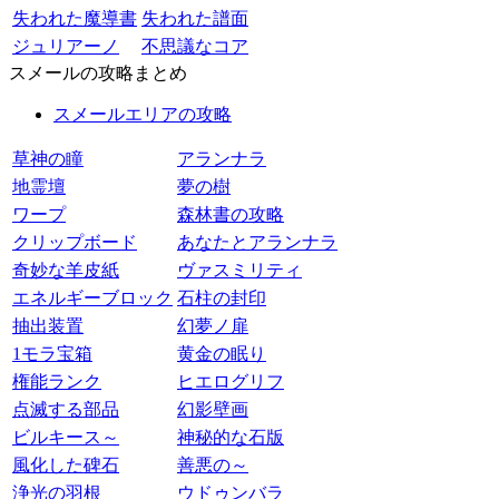
失われた魔導書
失われた譜面
ジュリアーノ
不思議なコア
スメールの攻略まとめ
スメールエリアの攻略
草神の瞳
アランナラ
地霊壇
夢の樹
ワープ
森林書の攻略
クリップボード
あなたとアランナラ
奇妙な羊皮紙
ヴァスミリティ
エネルギーブロック
石柱の封印
抽出装置
幻夢ノ扉
1モラ宝箱
黄金の眠り
権能ランク
ヒエログリフ
点滅する部品
幻影壁画
ビルキース～
神秘的な石版
風化した碑石
善悪の～
浄光の羽根
ウドゥンバラ