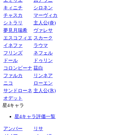
エミリエ
ムアラニ
キィニチ
シロネン
チャスカ
マーヴィカ
シトラリ
主人公(炎)
夢見月瑞希
ヴァレサ
エスコフィエ
スカーク
イネファ
ラウマ
フリンズ
ネフェル
ドール
ドゥリン
コロンビーナ
茲白
ファルカ
リンネア
ニコ
ローエン
サンドローネ
主人公(氷)
オデット
星4キャラ
星4キャラ評価一覧
アンバー
リサ