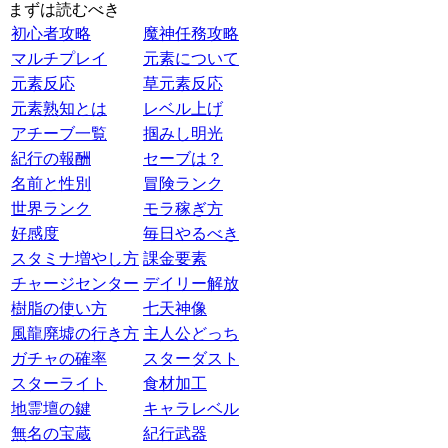
まずは読むべき
初心者攻略
魔神任務攻略
マルチプレイ
元素について
元素反応
草元素反応
元素熟知とは
レベル上げ
アチーブ一覧
掴みし明光
紀行の報酬
セーブは？
名前と性別
冒険ランク
世界ランク
モラ稼ぎ方
好感度
毎日やるべき
スタミナ増やし方
課金要素
チャージセンター
デイリー解放
樹脂の使い方
七天神像
風龍廃墟の行き方
主人公どっち
ガチャの確率
スターダスト
スターライト
食材加工
地霊壇の鍵
キャラレベル
無名の宝蔵
紀行武器