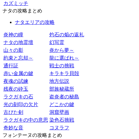
カズミッチ
ナタの攻略まとめ
ナタエリアの攻略
炎神の瞳
灼石の焔の返礼
ナタの地霊壇
幻写霊
山々の影
炎から夢～
約束と忘却～
龍に選ばれ～
通行証
戦士の挑戦
赤い金属の鍵
キラキラ貝殻
夜魂の試練
地方伝説
残夜の砕玉
部族秘蔵所
ラクガキの石
盗炎者の秘島
光の刻印の欠片
どこかの鍵
古びた剣
洞窟壁画
ラクガキの中の意思
染色石挑戦
奇妙な音
コヌラフ
フォンテーヌの攻略まとめ