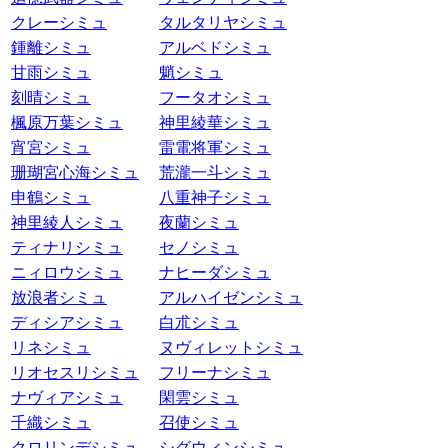
クレーシミュ
タルタリヤシミュ
鍾離シミュ
アルベドシミュ
甘雨シミュ
魈シミュ
刻晴シミュ
フータオシミュ
楓原万葉シミュ
神里綾華シミュ
宵宮シミュ
雷電将軍シミュ
珊瑚宮心海シミュ
荒瀧一斗シミュ
申鶴シミュ
八重神子シミュ
神里綾人シミュ
夜蘭シミュ
ティナリシミュ
セノシミュ
ニィロウシミュ
ナヒーダシミュ
放浪者シミュ
アルハイゼンシミュ
ディシアシミュ
白朮シミュ
リネシミュ
ヌヴィレットシミュ
リオセスリシミュ
フリーナシミュ
ナヴィアシミュ
閑雲シミュ
千織シミュ
召使シミュ
クロリンデシミュ
シグウィンシミュ