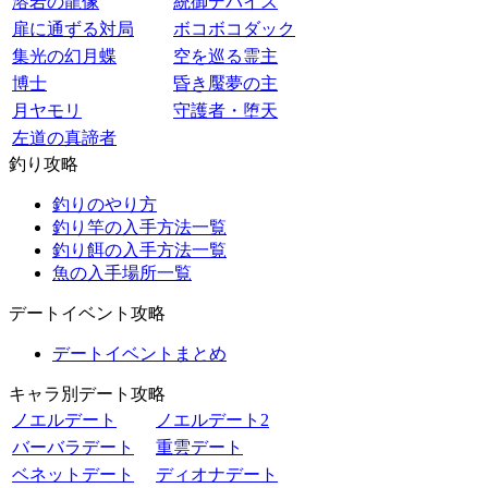
溶岩の龍像
統御デバイス
扉に通ずる対局
ボコボコダック
集光の幻月蝶
空を巡る霊主
博士
昏き魘夢の主
月ヤモリ
守護者・堕天
左道の真諦者
釣り攻略
釣りのやり方
釣り竿の入手方法一覧
釣り餌の入手方法一覧
魚の入手場所一覧
デートイベント攻略
デートイベントまとめ
キャラ別デート攻略
ノエルデート
ノエルデート2
バーバラデート
重雲デート
ベネットデート
ディオナデート