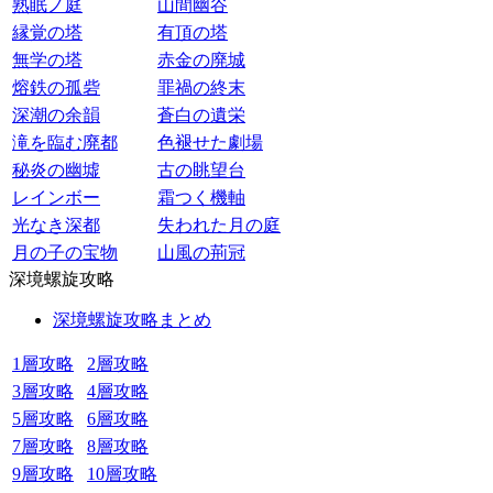
熟眠ノ庭
山間幽谷
縁覚の塔
有頂の塔
無学の塔
赤金の廃城
熔鉄の孤砦
罪禍の終末
深潮の余韻
蒼白の遺栄
滝を臨む廃都
色褪せた劇場
秘炎の幽墟
古の眺望台
レインボー
霜つく機軸
光なき深都
失われた月の庭
月の子の宝物
山風の荊冠
深境螺旋攻略
深境螺旋攻略まとめ
1層攻略
2層攻略
3層攻略
4層攻略
5層攻略
6層攻略
7層攻略
8層攻略
9層攻略
10層攻略