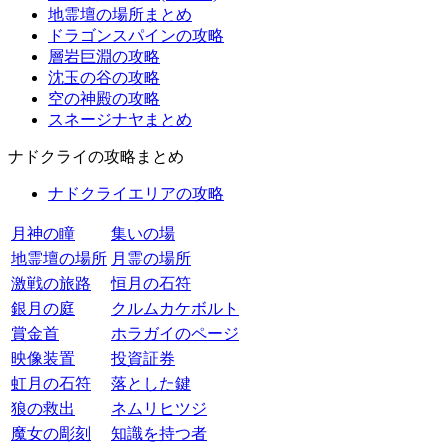
地霊壇の場所まとめ
ドラゴンスパインの攻略
層岩巨淵の攻略
沈玉の谷の攻略
空の神殿の攻略
スネージナヤまとめ
ナドクライの攻略まとめ
ナドクライエリアの攻略
月神の瞳
集いの場
地霊壇の場所
月霊の場所
激戦の旅路
恒月の石符
銀月の庭
クルムカケボルト
賞金首
ホラガイのページ
映像装置
投資証券
虹月の石符
落とした鍵
狼の救出
ネムリヒツジ
魔女の彫刻
知識を持つ者