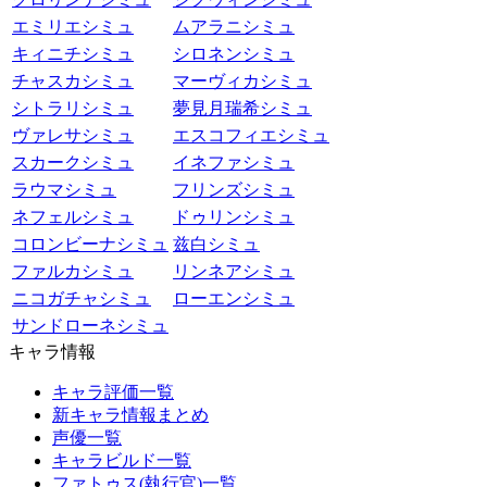
エミリエシミュ
ムアラニシミュ
キィニチシミュ
シロネンシミュ
チャスカシミュ
マーヴィカシミュ
シトラリシミュ
夢見月瑞希シミュ
ヴァレサシミュ
エスコフィエシミュ
スカークシミュ
イネファシミュ
ラウマシミュ
フリンズシミュ
ネフェルシミュ
ドゥリンシミュ
コロンビーナシミュ
兹白シミュ
ファルカシミュ
リンネアシミュ
ニコガチャシミュ
ローエンシミュ
サンドローネシミュ
キャラ情報
キャラ評価一覧
新キャラ情報まとめ
声優一覧
キャラビルド一覧
ファトゥス(執行官)一覧