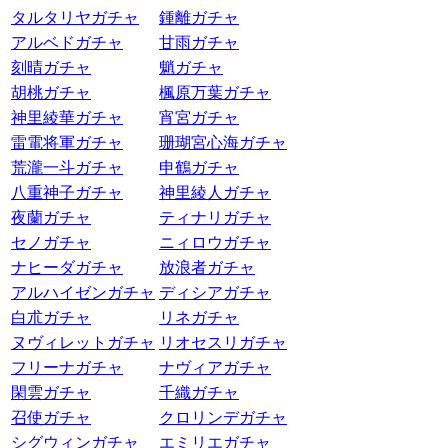
タルタリヤガチャ
鍾離ガチャ
アルベドガチャ
甘雨ガチャ
刻晴ガチャ
魈ガチャ
胡桃ガチャ
楓原万葉ガチャ
神里綾華ガチャ
宵宮ガチャ
雷電将軍ガチャ
珊瑚宮心海ガチャ
荒瀧一斗ガチャ
申鶴ガチャ
八重神子ガチャ
神里綾人ガチャ
夜蘭ガチャ
ティナリガチャ
セノガチャ
ニィロウガチャ
ナヒーダガチャ
放浪者ガチャ
アルハイゼンガチャ
ディシアガチャ
白朮ガチャ
リネガチャ
ヌヴィレットガチャ
リオセスリガチャ
フリーナガチャ
ナヴィアガチャ
閑雲ガチャ
千織ガチャ
召使ガチャ
クロリンデガチャ
シグウィンガチャ
エミリエガチャ