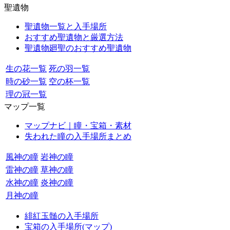
聖遺物
聖遺物一覧と入手場所
おすすめ聖遺物と厳選方法
聖遺物廻聖のおすすめ聖遺物
生の花一覧
死の羽一覧
時の砂一覧
空の杯一覧
理の冠一覧
マップ一覧
マップナビ｜瞳・宝箱・素材
失われた瞳の入手場所まとめ
風神の瞳
岩神の瞳
雷神の瞳
草神の瞳
水神の瞳
炎神の瞳
月神の瞳
緋紅玉髄の入手場所
宝箱の入手場所(マップ)