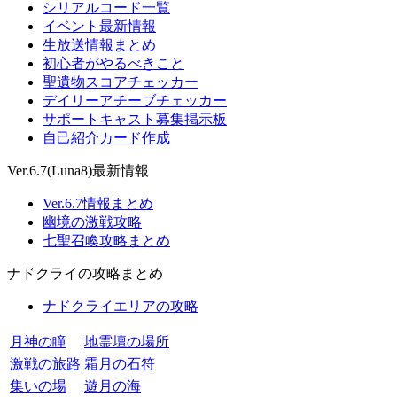
シリアルコード一覧
イベント最新情報
生放送情報まとめ
初心者がやるべきこと
聖遺物スコアチェッカー
デイリーアチーブチェッカー
サポートキャスト募集掲示板
自己紹介カード作成
Ver.6.7(Luna8)最新情報
Ver.6.7情報まとめ
幽境の激戦攻略
七聖召喚攻略まとめ
ナドクライの攻略まとめ
ナドクライエリアの攻略
月神の瞳
地霊壇の場所
激戦の旅路
霜月の石符
集いの場
遊月の海