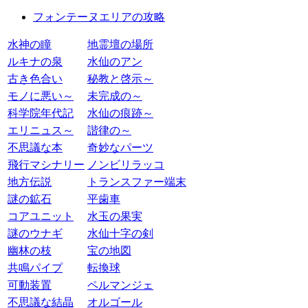
フォンテーヌエリアの攻略
水神の瞳
地霊壇の場所
ルキナの泉
水仙のアン
古き色合い
秘教と啓示～
モノに悪い～
未完成の～
科学院年代記
水仙の痕跡～
エリニュス～
諧律の～
不思議な本
奇妙なパーツ
飛行マシナリー
ノンビリラッコ
地方伝説
トランスファー端末
謎の鉱石
平歯車
コアユニット
水玉の果実
謎のウナギ
水仙十字の剣
幽林の枝
宝の地図
共鳴パイプ
転換球
可動装置
ペルマンジェ
不思議な結晶
オルゴール