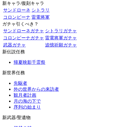
新キャラ/復刻キャラ
サンドローネ
シトラリ
コロンビーナ
雷電将軍
ガチャ引くべき？
サンドローネガチャ
シトラリガチャ
コロンビーナガチャ
雷電将軍ガチャ
武器ガチャ
追憶祈願ガチャ
新伝説任務
帰夏映影千霊祭
新世界任務
先駆者
外の世界からの来訪者
観月者計画
月の海の下で
序列の始まり
新武器/聖遺物