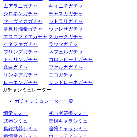
ムアラニガチャ
キィニチガチャ
シロネンガチャ
チャスカガチャ
マーヴィカガチャ
シトラリガチャ
夢見月瑞希ガチャ
ヴァレサガチャ
エスコフィエガチャ
スカークガチャ
イネファガチャ
ラウマガチャ
フリンズガチャ
ネフェルガチャ
ドゥリンガチャ
コロンビーナガチャ
兹白ガチャ
ファルカガチャ
リンネアガチャ
ニコガチャ
ローエンガチャ
サンドローネガチャ
ガチャシミュレーター
ガチャシミュレーター一覧
恒常シミュ
初心者応援シミュ
武器シミュ
集録キャラシミュ
集録武器シミュ
追憶キャラシミュ
追憶武器シミュ
ウェンティシミュ