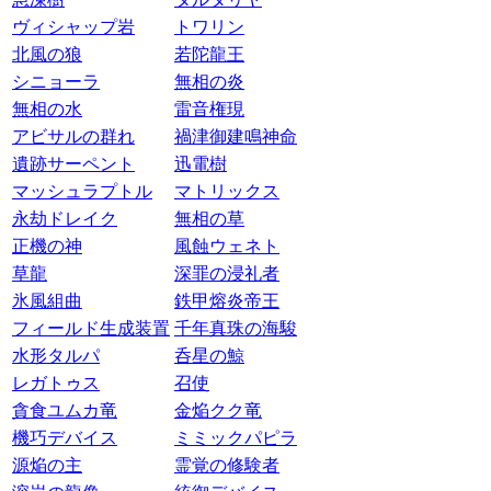
ヴィシャップ岩
トワリン
北風の狼
若陀龍王
シニョーラ
無相の炎
無相の水
雷音権現
アビサルの群れ
禍津御建鳴神命
遺跡サーペント
迅電樹
マッシュラプトル
マトリックス
永劫ドレイク
無相の草
正機の神
風蝕ウェネト
草龍
深罪の浸礼者
氷風組曲
鉄甲熔炎帝王
フィールド生成装置
千年真珠の海駿
水形タルパ
呑星の鯨
レガトゥス
召使
貪食ユムカ竜
金焔クク竜
機巧デバイス
ミミックパピラ
源焔の主
霊覚の修験者