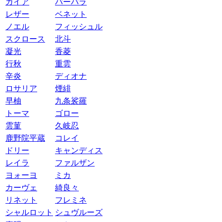
ガイア
バーバラ
レザー
ベネット
ノエル
フィッシュル
スクロース
北斗
凝光
香菱
行秋
重雲
辛炎
ディオナ
ロサリア
煙緋
早柚
九条裟羅
トーマ
ゴロー
雲菫
久岐忍
鹿野院平蔵
コレイ
ドリー
キャンディス
レイラ
ファルザン
ヨォーヨ
ミカ
カーヴェ
綺良々
リネット
フレミネ
シャルロット
シュヴルーズ