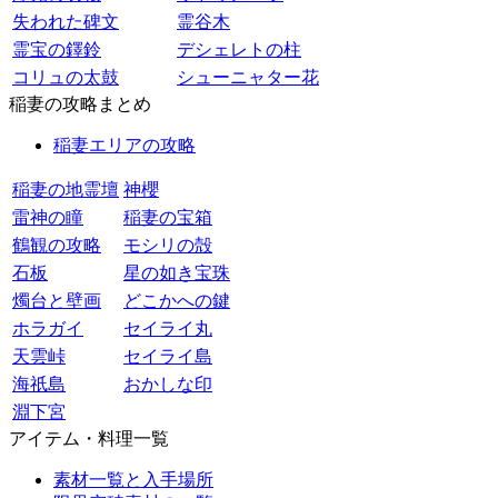
失われた碑文
霊谷木
霊宝の鐸鈴
デシェレトの柱
コリュの太鼓
シューニャター花
稲妻の攻略まとめ
稲妻エリアの攻略
稲妻の地霊壇
神櫻
雷神の瞳
稲妻の宝箱
鶴観の攻略
モシリの殻
石板
星の如き宝珠
燭台と壁画
どこかへの鍵
ホラガイ
セイライ丸
天雲峠
セイライ島
海祇島
おかしな印
淵下宮
アイテム・料理一覧
素材一覧と入手場所