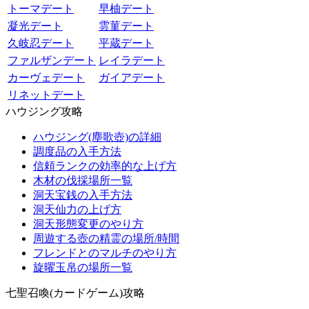
トーマデート
早柚デート
凝光デート
雲菫デート
久岐忍デート
平蔵デート
ファルザンデート
レイラデート
カーヴェデート
ガイアデート
リネットデート
ハウジング攻略
ハウジング(塵歌壺)の詳細
調度品の入手方法
信頼ランクの効率的な上げ方
木材の伐採場所一覧
洞天宝銭の入手方法
洞天仙力の上げ方
洞天形態変更のやり方
周遊する壺の精霊の場所/時間
フレンドとのマルチのやり方
旋曜玉帛の場所一覧
七聖召喚(カードゲーム)攻略