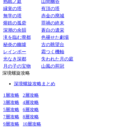
熟眠ノ庭
山間幽谷
縁覚の塔
有頂の塔
無学の塔
赤金の廃城
熔鉄の孤砦
罪禍の終末
深潮の余韻
蒼白の遺栄
滝を臨む廃都
色褪せた劇場
秘炎の幽墟
古の眺望台
レインボー
霜つく機軸
光なき深都
失われた月の庭
月の子の宝物
山風の荊冠
深境螺旋攻略
深境螺旋攻略まとめ
1層攻略
2層攻略
3層攻略
4層攻略
5層攻略
6層攻略
7層攻略
8層攻略
9層攻略
10層攻略