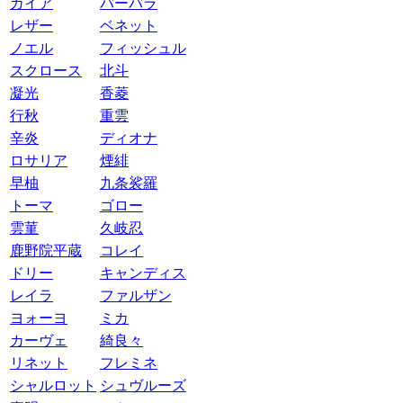
ガイア
バーバラ
レザー
ベネット
ノエル
フィッシュル
スクロース
北斗
凝光
香菱
行秋
重雲
辛炎
ディオナ
ロサリア
煙緋
早柚
九条裟羅
トーマ
ゴロー
雲菫
久岐忍
鹿野院平蔵
コレイ
ドリー
キャンディス
レイラ
ファルザン
ヨォーヨ
ミカ
カーヴェ
綺良々
リネット
フレミネ
シャルロット
シュヴルーズ