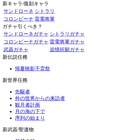
新キャラ/復刻キャラ
サンドローネ
シトラリ
コロンビーナ
雷電将軍
ガチャ引くべき？
サンドローネガチャ
シトラリガチャ
コロンビーナガチャ
雷電将軍ガチャ
武器ガチャ
追憶祈願ガチャ
新伝説任務
帰夏映影千霊祭
新世界任務
先駆者
外の世界からの来訪者
観月者計画
月の海の下で
序列の始まり
新武器/聖遺物