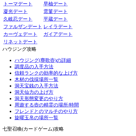
トーマデート
早柚デート
凝光デート
雲菫デート
久岐忍デート
平蔵デート
ファルザンデート
レイラデート
カーヴェデート
ガイアデート
リネットデート
ハウジング攻略
ハウジング(塵歌壺)の詳細
調度品の入手方法
信頼ランクの効率的な上げ方
木材の伐採場所一覧
洞天宝銭の入手方法
洞天仙力の上げ方
洞天形態変更のやり方
周遊する壺の精霊の場所/時間
フレンドとのマルチのやり方
旋曜玉帛の場所一覧
七聖召喚(カードゲーム)攻略