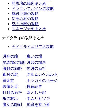
地霊壇の場所まとめ
ドラゴンスパインの攻略
層岩巨淵の攻略
沈玉の谷の攻略
空の神殿の攻略
スネージナヤまとめ
ナドクライの攻略まとめ
ナドクライエリアの攻略
月神の瞳
集いの場
地霊壇の場所
月霊の場所
激戦の旅路
恒月の石符
銀月の庭
クルムカケボルト
賞金首
ホラガイのページ
映像装置
投資証券
虹月の石符
落とした鍵
狼の救出
ネムリヒツジ
魔女の彫刻
知識を持つ者