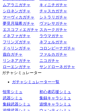
ムアラニガチャ
キィニチガチャ
シロネンガチャ
チャスカガチャ
マーヴィカガチャ
シトラリガチャ
夢見月瑞希ガチャ
ヴァレサガチャ
エスコフィエガチャ
スカークガチャ
イネファガチャ
ラウマガチャ
フリンズガチャ
ネフェルガチャ
ドゥリンガチャ
コロンビーナガチャ
兹白ガチャ
ファルカガチャ
リンネアガチャ
ニコガチャ
ローエンガチャ
サンドローネガチャ
ガチャシミュレーター
ガチャシミュレーター一覧
恒常シミュ
初心者応援シミュ
武器シミュ
集録キャラシミュ
集録武器シミュ
追憶キャラシミュ
追憶武器シミュ
ウェンティシミュ