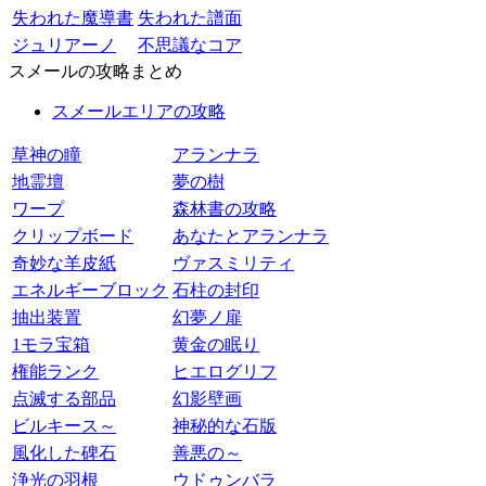
失われた魔導書
失われた譜面
ジュリアーノ
不思議なコア
スメールの攻略まとめ
スメールエリアの攻略
草神の瞳
アランナラ
地霊壇
夢の樹
ワープ
森林書の攻略
クリップボード
あなたとアランナラ
奇妙な羊皮紙
ヴァスミリティ
エネルギーブロック
石柱の封印
抽出装置
幻夢ノ扉
1モラ宝箱
黄金の眠り
権能ランク
ヒエログリフ
点滅する部品
幻影壁画
ビルキース～
神秘的な石版
風化した碑石
善悪の～
浄光の羽根
ウドゥンバラ