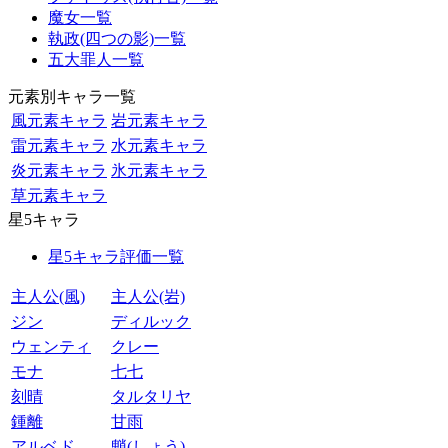
魔女一覧
執政(四つの影)一覧
五大罪人一覧
元素別キャラ一覧
風元素キャラ
岩元素キャラ
雷元素キャラ
水元素キャラ
炎元素キャラ
氷元素キャラ
草元素キャラ
星5キャラ
星5キャラ評価一覧
主人公(風)
主人公(岩)
ジン
ディルック
ウェンティ
クレー
モナ
七七
刻晴
タルタリヤ
鍾離
甘雨
アルベド
魈(しょう)