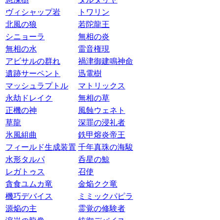
ヴィシャップ岩
トワリン
北風の狼
若陀龍王
シニョーラ
無相の炎
無相の水
雷音権現
アビサルの群れ
禍津御建鳴神命
遺跡サーペント
迅電樹
マッシュラプトル
マトリックス
永劫ドレイク
無相の草
正機の神
風蝕ウェネト
草龍
深罪の浸礼者
氷風組曲
鉄甲熔炎帝王
フィールド生成装置
千年真珠の海駿
水形タルパ
呑星の鯨
レガトゥス
召使
貪食ユムカ竜
金焔クク竜
機巧デバイス
ミミックパピラ
源焔の主
霊覚の修験者