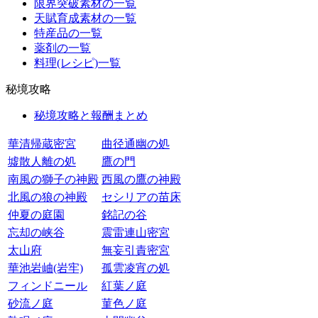
限界突破素材の一覧
天賦育成素材の一覧
特産品の一覧
薬剤の一覧
料理(レシピ)一覧
秘境攻略
秘境攻略と報酬まとめ
華清帰蔵密宮
曲径通幽の処
墟散人離の処
鷹の門
南風の獅子の神殿
西風の鷹の神殿
北風の狼の神殿
セシリアの苗床
仲夏の庭園
銘記の谷
忘却の峡谷
震雷連山密宮
太山府
無妄引責密宮
華池岩岫(岩牢)
孤雲凌宵の処
フィンドニール
紅葉ノ庭
砂流ノ庭
菫色ノ庭