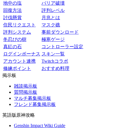
地中の塩
バリア破壊
回復方法
評判レベル
討伐懸賞
月兆とは
住民リクエスト
マスク礁
評判システム
事前ダウンロード
冬忍びの樹
極寒ゲージ
真紅の石
コントローラー設定
ログインボーナス
スキン一覧
アカウント連携
Twitchコラボ
修練ポイント
おすすめ料理
掲示板
雑談掲示板
質問掲示板
マルチ募集掲示板
フレンド募集掲示板
英語版原神攻略
Genshin Impact Wiki Guide