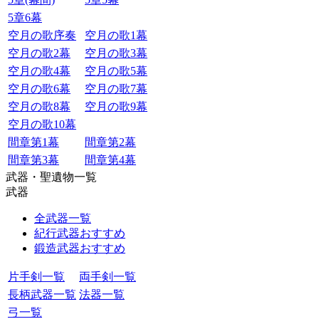
5章6幕
空月の歌序奏
空月の歌1幕
空月の歌2幕
空月の歌3幕
空月の歌4幕
空月の歌5幕
空月の歌6幕
空月の歌7幕
空月の歌8幕
空月の歌9幕
空月の歌10幕
間章第1幕
間章第2幕
間章第3幕
間章第4幕
武器・聖遺物一覧
武器
全武器一覧
紀行武器おすすめ
鍛造武器おすすめ
片手剣一覧
両手剣一覧
長柄武器一覧
法器一覧
弓一覧