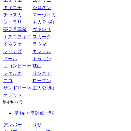
エミリエ
ムアラニ
キィニチ
シロネン
チャスカ
マーヴィカ
シトラリ
主人公(炎)
夢見月瑞希
ヴァレサ
エスコフィエ
スカーク
イネファ
ラウマ
フリンズ
ネフェル
ドール
ドゥリン
コロンビーナ
茲白
ファルカ
リンネア
ニコ
ローエン
サンドローネ
主人公(氷)
オデット
星4キャラ
星4キャラ評価一覧
アンバー
リサ