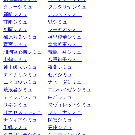
クレーシミュ
タルタリヤシミュ
鍾離シミュ
アルベドシミュ
甘雨シミュ
魈シミュ
刻晴シミュ
フータオシミュ
楓原万葉シミュ
神里綾華シミュ
宵宮シミュ
雷電将軍シミュ
珊瑚宮心海シミュ
荒瀧一斗シミュ
申鶴シミュ
八重神子シミュ
神里綾人シミュ
夜蘭シミュ
ティナリシミュ
セノシミュ
ニィロウシミュ
ナヒーダシミュ
放浪者シミュ
アルハイゼンシミュ
ディシアシミュ
白朮シミュ
リネシミュ
ヌヴィレットシミュ
リオセスリシミュ
フリーナシミュ
ナヴィアシミュ
閑雲シミュ
千織シミュ
召使シミュ
クロリンデシミュ
シグウィンシミュ