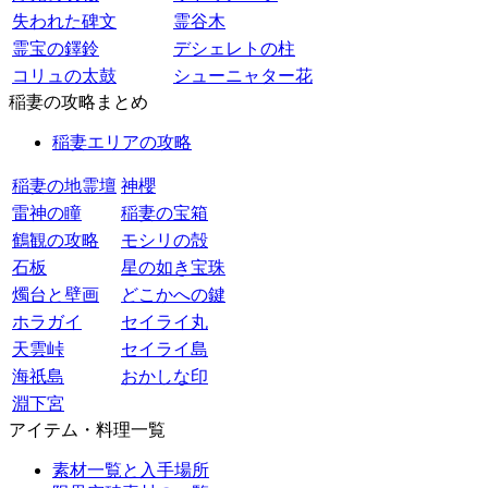
失われた碑文
霊谷木
霊宝の鐸鈴
デシェレトの柱
コリュの太鼓
シューニャター花
稲妻の攻略まとめ
稲妻エリアの攻略
稲妻の地霊壇
神櫻
雷神の瞳
稲妻の宝箱
鶴観の攻略
モシリの殻
石板
星の如き宝珠
燭台と壁画
どこかへの鍵
ホラガイ
セイライ丸
天雲峠
セイライ島
海祇島
おかしな印
淵下宮
アイテム・料理一覧
素材一覧と入手場所