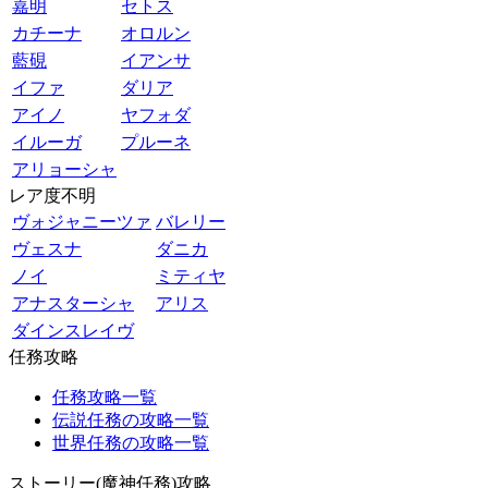
嘉明
セトス
カチーナ
オロルン
藍硯
イアンサ
イファ
ダリア
アイノ
ヤフォダ
イルーガ
プルーネ
アリョーシャ
レア度不明
ヴォジャニーツァ
バレリー
ヴェスナ
ダニカ
ノイ
ミティヤ
アナスターシャ
アリス
ダインスレイヴ
任務攻略
任務攻略一覧
伝説任務の攻略一覧
世界任務の攻略一覧
ストーリー(魔神任務)攻略