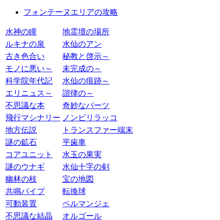
フォンテーヌエリアの攻略
水神の瞳
地霊壇の場所
ルキナの泉
水仙のアン
古き色合い
秘教と啓示～
モノに悪い～
未完成の～
科学院年代記
水仙の痕跡～
エリニュス～
諧律の～
不思議な本
奇妙なパーツ
飛行マシナリー
ノンビリラッコ
地方伝説
トランスファー端末
謎の鉱石
平歯車
コアユニット
水玉の果実
謎のウナギ
水仙十字の剣
幽林の枝
宝の地図
共鳴パイプ
転換球
可動装置
ペルマンジェ
不思議な結晶
オルゴール