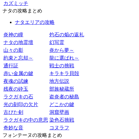
カズミッチ
ナタの攻略まとめ
ナタエリアの攻略
炎神の瞳
灼石の焔の返礼
ナタの地霊壇
幻写霊
山々の影
炎から夢～
約束と忘却～
龍に選ばれ～
通行証
戦士の挑戦
赤い金属の鍵
キラキラ貝殻
夜魂の試練
地方伝説
残夜の砕玉
部族秘蔵所
ラクガキの石
盗炎者の秘島
光の刻印の欠片
どこかの鍵
古びた剣
洞窟壁画
ラクガキの中の意思
染色石挑戦
奇妙な音
コヌラフ
フォンテーヌの攻略まとめ