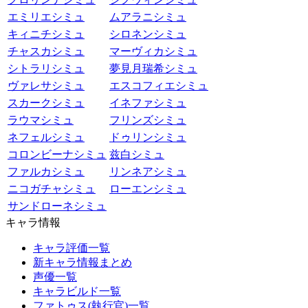
エミリエシミュ
ムアラニシミュ
キィニチシミュ
シロネンシミュ
チャスカシミュ
マーヴィカシミュ
シトラリシミュ
夢見月瑞希シミュ
ヴァレサシミュ
エスコフィエシミュ
スカークシミュ
イネファシミュ
ラウマシミュ
フリンズシミュ
ネフェルシミュ
ドゥリンシミュ
コロンビーナシミュ
兹白シミュ
ファルカシミュ
リンネアシミュ
ニコガチャシミュ
ローエンシミュ
サンドローネシミュ
キャラ情報
キャラ評価一覧
新キャラ情報まとめ
声優一覧
キャラビルド一覧
ファトゥス(執行官)一覧