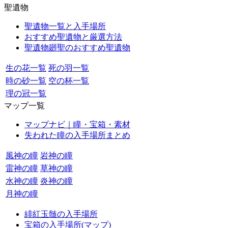
聖遺物
聖遺物一覧と入手場所
おすすめ聖遺物と厳選方法
聖遺物廻聖のおすすめ聖遺物
生の花一覧
死の羽一覧
時の砂一覧
空の杯一覧
理の冠一覧
マップ一覧
マップナビ｜瞳・宝箱・素材
失われた瞳の入手場所まとめ
風神の瞳
岩神の瞳
雷神の瞳
草神の瞳
水神の瞳
炎神の瞳
月神の瞳
緋紅玉髄の入手場所
宝箱の入手場所(マップ)