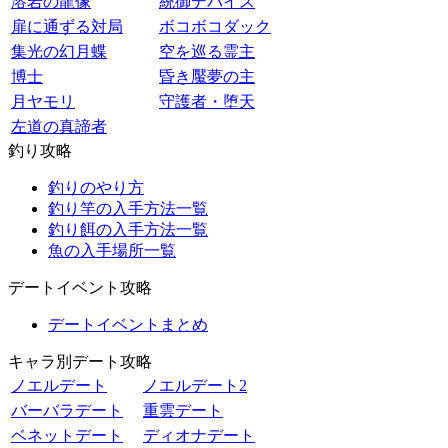
溶岩の龍像
統御デバイス
扉に通ずる対局
ボコボコダック
集光の幻月蝶
空を巡る霊主
博士
昏き魘夢の主
月ヤモリ
守護者・堕天
左道の真諦者
釣り攻略
釣りのやり方
釣り竿の入手方法一覧
釣り餌の入手方法一覧
魚の入手場所一覧
デートイベント攻略
デートイベントまとめ
キャラ別デート攻略
ノエルデート
ノエルデート2
バーバラデート
重雲デート
ベネットデート
ディオナデート