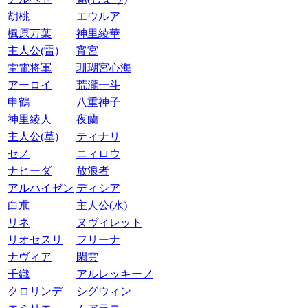
胡桃
エウルア
楓原万葉
神里綾華
主人公(雷)
宵宮
雷電将軍
珊瑚宮心海
アーロイ
荒瀧一斗
申鶴
八重神子
神里綾人
夜蘭
主人公(草)
ティナリ
セノ
ニィロウ
ナヒーダ
放浪者
アルハイゼン
ディシア
白朮
主人公(水)
リネ
ヌヴィレット
リオセスリ
フリーナ
ナヴィア
閑雲
千織
アルレッキーノ
クロリンデ
シグウィン