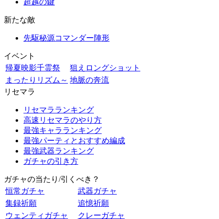
超越の鍵
新たな敵
先駆秘源コマンダー陣形
イベント
帰夏映影千霊祭
狙えロングショット
まったりリズム～
地脈の奔流
リセマラ
リセマラランキング
高速リセマラのやり方
最強キャラランキング
最強パーティとおすすめ編成
最強武器ランキング
ガチャの引き方
ガチャの当たり/引くべき？
恒常ガチャ
武器ガチャ
集録祈願
追憶祈願
ウェンティガチャ
クレーガチャ