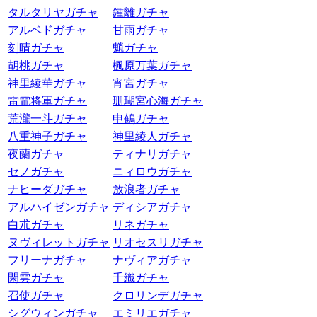
タルタリヤガチャ
鍾離ガチャ
アルベドガチャ
甘雨ガチャ
刻晴ガチャ
魈ガチャ
胡桃ガチャ
楓原万葉ガチャ
神里綾華ガチャ
宵宮ガチャ
雷電将軍ガチャ
珊瑚宮心海ガチャ
荒瀧一斗ガチャ
申鶴ガチャ
八重神子ガチャ
神里綾人ガチャ
夜蘭ガチャ
ティナリガチャ
セノガチャ
ニィロウガチャ
ナヒーダガチャ
放浪者ガチャ
アルハイゼンガチャ
ディシアガチャ
白朮ガチャ
リネガチャ
ヌヴィレットガチャ
リオセスリガチャ
フリーナガチャ
ナヴィアガチャ
閑雲ガチャ
千織ガチャ
召使ガチャ
クロリンデガチャ
シグウィンガチャ
エミリエガチャ