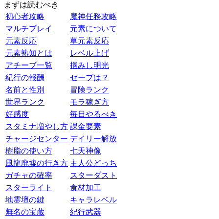
まずは読むべき
初心者攻略
魔神任務攻略
マルチプレイ
元素について
元素反応
草元素反応
元素熟知とは
レベル上げ
アチーブ一覧
掴みし明光
紀行の報酬
セーブは？
名前と性別
冒険ランク
世界ランク
モラ稼ぎ方
好感度
毎日やるべき
スタミナ増やし方
課金要素
チャージセンター
デイリー解放
樹脂の使い方
七天神像
風龍廃墟の行き方
主人公どっち
ガチャの確率
スターダスト
スターライト
食材加工
地霊壇の鍵
キャラレベル
無名の宝蔵
紀行武器