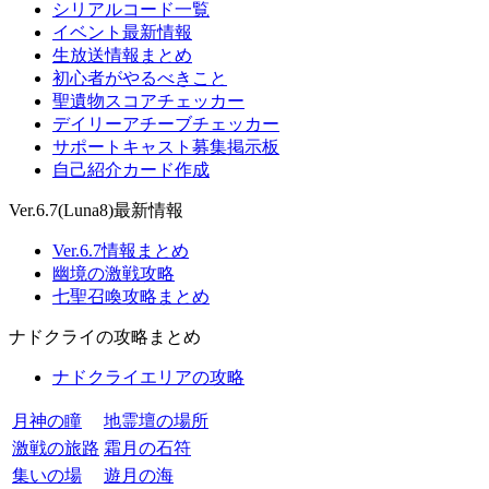
シリアルコード一覧
イベント最新情報
生放送情報まとめ
初心者がやるべきこと
聖遺物スコアチェッカー
デイリーアチーブチェッカー
サポートキャスト募集掲示板
自己紹介カード作成
Ver.6.7(Luna8)最新情報
Ver.6.7情報まとめ
幽境の激戦攻略
七聖召喚攻略まとめ
ナドクライの攻略まとめ
ナドクライエリアの攻略
月神の瞳
地霊壇の場所
激戦の旅路
霜月の石符
集いの場
遊月の海