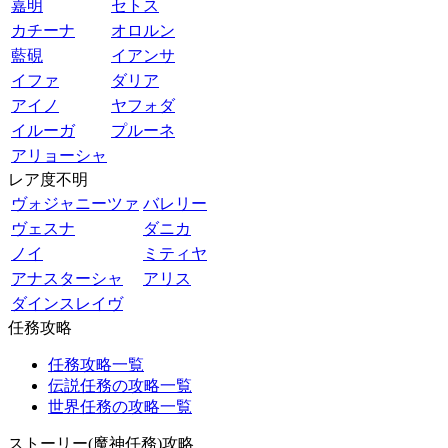
嘉明
セトス
カチーナ
オロルン
藍硯
イアンサ
イファ
ダリア
アイノ
ヤフォダ
イルーガ
プルーネ
アリョーシャ
レア度不明
ヴォジャニーツァ
バレリー
ヴェスナ
ダニカ
ノイ
ミティヤ
アナスターシャ
アリス
ダインスレイヴ
任務攻略
任務攻略一覧
伝説任務の攻略一覧
世界任務の攻略一覧
ストーリー(魔神任務)攻略