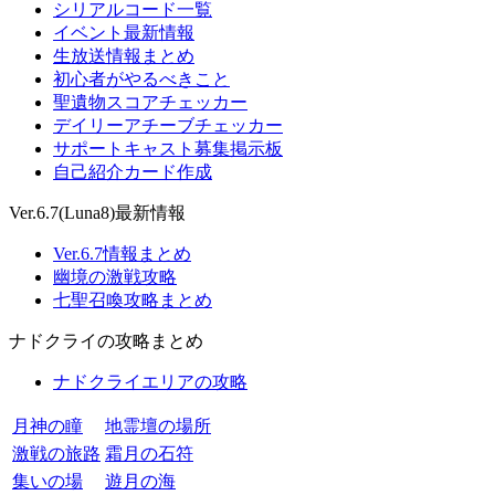
シリアルコード一覧
イベント最新情報
生放送情報まとめ
初心者がやるべきこと
聖遺物スコアチェッカー
デイリーアチーブチェッカー
サポートキャスト募集掲示板
自己紹介カード作成
Ver.6.7(Luna8)最新情報
Ver.6.7情報まとめ
幽境の激戦攻略
七聖召喚攻略まとめ
ナドクライの攻略まとめ
ナドクライエリアの攻略
月神の瞳
地霊壇の場所
激戦の旅路
霜月の石符
集いの場
遊月の海