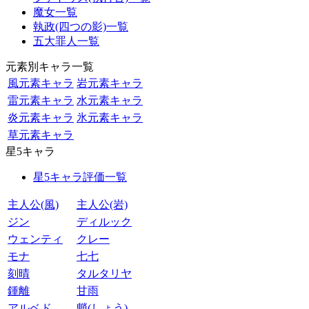
魔女一覧
執政(四つの影)一覧
五大罪人一覧
元素別キャラ一覧
風元素キャラ
岩元素キャラ
雷元素キャラ
水元素キャラ
炎元素キャラ
氷元素キャラ
草元素キャラ
星5キャラ
星5キャラ評価一覧
主人公(風)
主人公(岩)
ジン
ディルック
ウェンティ
クレー
モナ
七七
刻晴
タルタリヤ
鍾離
甘雨
アルベド
魈(しょう)