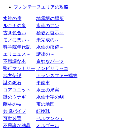
フォンテーヌエリアの攻略
水神の瞳
地霊壇の場所
ルキナの泉
水仙のアン
古き色合い
秘教と啓示～
モノに悪い～
未完成の～
科学院年代記
水仙の痕跡～
エリニュス～
諧律の～
不思議な本
奇妙なパーツ
飛行マシナリー
ノンビリラッコ
地方伝説
トランスファー端末
謎の鉱石
平歯車
コアユニット
水玉の果実
謎のウナギ
水仙十字の剣
幽林の枝
宝の地図
共鳴パイプ
転換球
可動装置
ペルマンジェ
不思議な結晶
オルゴール