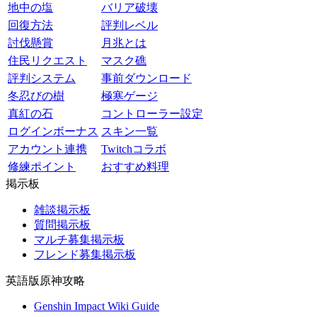
地中の塩
バリア破壊
回復方法
評判レベル
討伐懸賞
月兆とは
住民リクエスト
マスク礁
評判システム
事前ダウンロード
冬忍びの樹
極寒ゲージ
真紅の石
コントローラー設定
ログインボーナス
スキン一覧
アカウント連携
Twitchコラボ
修練ポイント
おすすめ料理
掲示板
雑談掲示板
質問掲示板
マルチ募集掲示板
フレンド募集掲示板
英語版原神攻略
Genshin Impact Wiki Guide