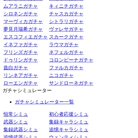
ムアラニガチャ
キィニチガチャ
シロネンガチャ
チャスカガチャ
マーヴィカガチャ
シトラリガチャ
夢見月瑞希ガチャ
ヴァレサガチャ
エスコフィエガチャ
スカークガチャ
イネファガチャ
ラウマガチャ
フリンズガチャ
ネフェルガチャ
ドゥリンガチャ
コロンビーナガチャ
兹白ガチャ
ファルカガチャ
リンネアガチャ
ニコガチャ
ローエンガチャ
サンドローネガチャ
ガチャシミュレーター
ガチャシミュレーター一覧
恒常シミュ
初心者応援シミュ
武器シミュ
集録キャラシミュ
集録武器シミュ
追憶キャラシミュ
追憶武器シミュ
ウェンティシミュ