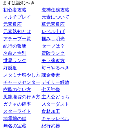
まずは読むべき
初心者攻略
魔神任務攻略
マルチプレイ
元素について
元素反応
草元素反応
元素熟知とは
レベル上げ
アチーブ一覧
掴みし明光
紀行の報酬
セーブは？
名前と性別
冒険ランク
世界ランク
モラ稼ぎ方
好感度
毎日やるべき
スタミナ増やし方
課金要素
チャージセンター
デイリー解放
樹脂の使い方
七天神像
風龍廃墟の行き方
主人公どっち
ガチャの確率
スターダスト
スターライト
食材加工
地霊壇の鍵
キャラレベル
無名の宝蔵
紀行武器