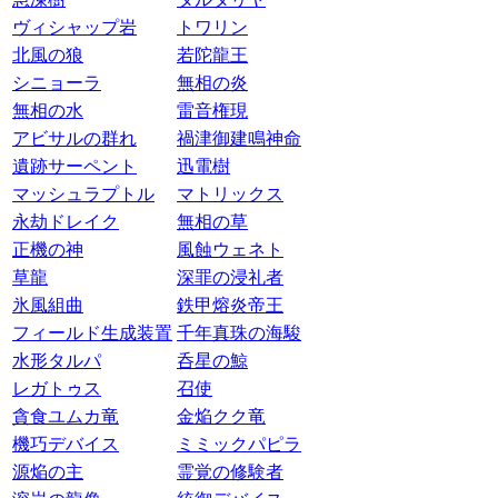
ヴィシャップ岩
トワリン
北風の狼
若陀龍王
シニョーラ
無相の炎
無相の水
雷音権現
アビサルの群れ
禍津御建鳴神命
遺跡サーペント
迅電樹
マッシュラプトル
マトリックス
永劫ドレイク
無相の草
正機の神
風蝕ウェネト
草龍
深罪の浸礼者
氷風組曲
鉄甲熔炎帝王
フィールド生成装置
千年真珠の海駿
水形タルパ
呑星の鯨
レガトゥス
召使
貪食ユムカ竜
金焔クク竜
機巧デバイス
ミミックパピラ
源焔の主
霊覚の修験者