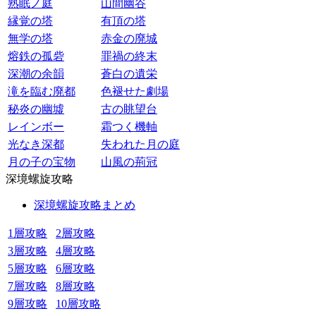
熟眠ノ庭
山間幽谷
縁覚の塔
有頂の塔
無学の塔
赤金の廃城
熔鉄の孤砦
罪禍の終末
深潮の余韻
蒼白の遺栄
滝を臨む廃都
色褪せた劇場
秘炎の幽墟
古の眺望台
レインボー
霜つく機軸
光なき深都
失われた月の庭
月の子の宝物
山風の荊冠
深境螺旋攻略
深境螺旋攻略まとめ
1層攻略
2層攻略
3層攻略
4層攻略
5層攻略
6層攻略
7層攻略
8層攻略
9層攻略
10層攻略