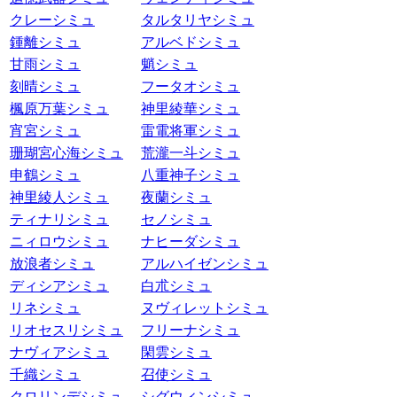
クレーシミュ
タルタリヤシミュ
鍾離シミュ
アルベドシミュ
甘雨シミュ
魈シミュ
刻晴シミュ
フータオシミュ
楓原万葉シミュ
神里綾華シミュ
宵宮シミュ
雷電将軍シミュ
珊瑚宮心海シミュ
荒瀧一斗シミュ
申鶴シミュ
八重神子シミュ
神里綾人シミュ
夜蘭シミュ
ティナリシミュ
セノシミュ
ニィロウシミュ
ナヒーダシミュ
放浪者シミュ
アルハイゼンシミュ
ディシアシミュ
白朮シミュ
リネシミュ
ヌヴィレットシミュ
リオセスリシミュ
フリーナシミュ
ナヴィアシミュ
閑雲シミュ
千織シミュ
召使シミュ
クロリンデシミュ
シグウィンシミュ