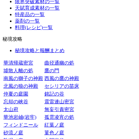
限界突破素材の一覧
天賦育成素材の一覧
特産品の一覧
薬剤の一覧
料理(レシピ)一覧
秘境攻略
秘境攻略と報酬まとめ
華清帰蔵密宮
曲径通幽の処
墟散人離の処
鷹の門
南風の獅子の神殿
西風の鷹の神殿
北風の狼の神殿
セシリアの苗床
仲夏の庭園
銘記の谷
忘却の峡谷
震雷連山密宮
太山府
無妄引責密宮
華池岩岫(岩牢)
孤雲凌宵の処
フィンドニール
紅葉ノ庭
砂流ノ庭
菫色ノ庭