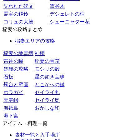
失われた碑文
霊谷木
霊宝の鐸鈴
デシェレトの柱
コリュの太鼓
シューニャター花
稲妻の攻略まとめ
稲妻エリアの攻略
稲妻の地霊壇
神櫻
雷神の瞳
稲妻の宝箱
鶴観の攻略
モシリの殻
石板
星の如き宝珠
燭台と壁画
どこかへの鍵
ホラガイ
セイライ丸
天雲峠
セイライ島
海祇島
おかしな印
淵下宮
アイテム・料理一覧
素材一覧と入手場所