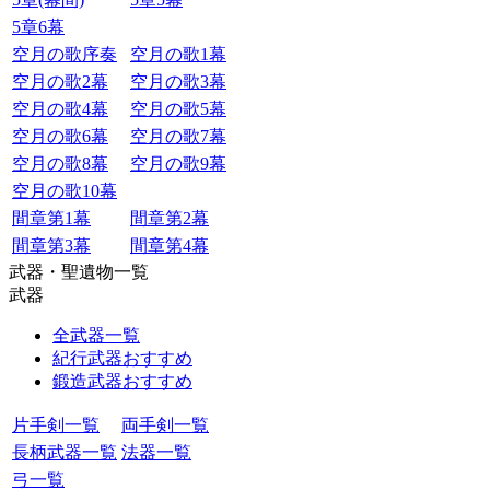
5章6幕
空月の歌序奏
空月の歌1幕
空月の歌2幕
空月の歌3幕
空月の歌4幕
空月の歌5幕
空月の歌6幕
空月の歌7幕
空月の歌8幕
空月の歌9幕
空月の歌10幕
間章第1幕
間章第2幕
間章第3幕
間章第4幕
武器・聖遺物一覧
武器
全武器一覧
紀行武器おすすめ
鍛造武器おすすめ
片手剣一覧
両手剣一覧
長柄武器一覧
法器一覧
弓一覧