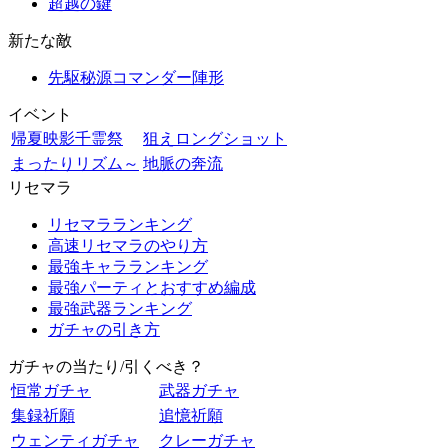
超越の鍵
新たな敵
先駆秘源コマンダー陣形
イベント
帰夏映影千霊祭
狙えロングショット
まったりリズム～
地脈の奔流
リセマラ
リセマラランキング
高速リセマラのやり方
最強キャラランキング
最強パーティとおすすめ編成
最強武器ランキング
ガチャの引き方
ガチャの当たり/引くべき？
恒常ガチャ
武器ガチャ
集録祈願
追憶祈願
ウェンティガチャ
クレーガチャ