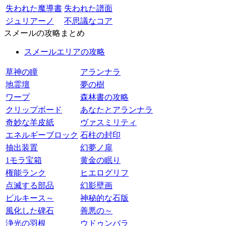
失われた魔導書
失われた譜面
ジュリアーノ
不思議なコア
スメールの攻略まとめ
スメールエリアの攻略
草神の瞳
アランナラ
地霊壇
夢の樹
ワープ
森林書の攻略
クリップボード
あなたとアランナラ
奇妙な羊皮紙
ヴァスミリティ
エネルギーブロック
石柱の封印
抽出装置
幻夢ノ扉
1モラ宝箱
黄金の眠り
権能ランク
ヒエログリフ
点滅する部品
幻影壁画
ビルキース～
神秘的な石版
風化した碑石
善悪の～
浄光の羽根
ウドゥンバラ