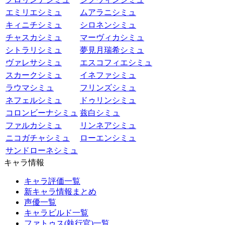
エミリエシミュ
ムアラニシミュ
キィニチシミュ
シロネンシミュ
チャスカシミュ
マーヴィカシミュ
シトラリシミュ
夢見月瑞希シミュ
ヴァレサシミュ
エスコフィエシミュ
スカークシミュ
イネファシミュ
ラウマシミュ
フリンズシミュ
ネフェルシミュ
ドゥリンシミュ
コロンビーナシミュ
兹白シミュ
ファルカシミュ
リンネアシミュ
ニコガチャシミュ
ローエンシミュ
サンドローネシミュ
キャラ情報
キャラ評価一覧
新キャラ情報まとめ
声優一覧
キャラビルド一覧
ファトゥス(執行官)一覧