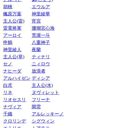
胡桃
エウルア
楓原万葉
神里綾華
主人公(雷)
宵宮
雷電将軍
珊瑚宮心海
アーロイ
荒瀧一斗
申鶴
八重神子
神里綾人
夜蘭
主人公(草)
ティナリ
セノ
ニィロウ
ナヒーダ
放浪者
アルハイゼン
ディシア
白朮
主人公(水)
リネ
ヌヴィレット
リオセスリ
フリーナ
ナヴィア
閑雲
千織
アルレッキーノ
クロリンデ
シグウィン