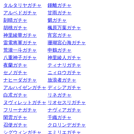
タルタリヤガチャ
鍾離ガチャ
アルベドガチャ
甘雨ガチャ
刻晴ガチャ
魈ガチャ
胡桃ガチャ
楓原万葉ガチャ
神里綾華ガチャ
宵宮ガチャ
雷電将軍ガチャ
珊瑚宮心海ガチャ
荒瀧一斗ガチャ
申鶴ガチャ
八重神子ガチャ
神里綾人ガチャ
夜蘭ガチャ
ティナリガチャ
セノガチャ
ニィロウガチャ
ナヒーダガチャ
放浪者ガチャ
アルハイゼンガチャ
ディシアガチャ
白朮ガチャ
リネガチャ
ヌヴィレットガチャ
リオセスリガチャ
フリーナガチャ
ナヴィアガチャ
閑雲ガチャ
千織ガチャ
召使ガチャ
クロリンデガチャ
シグウィンガチャ
エミリエガチャ