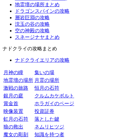
地霊壇の場所まとめ
ドラゴンスパインの攻略
層岩巨淵の攻略
沈玉の谷の攻略
空の神殿の攻略
スネージナヤまとめ
ナドクライの攻略まとめ
ナドクライエリアの攻略
月神の瞳
集いの場
地霊壇の場所
月霊の場所
激戦の旅路
恒月の石符
銀月の庭
クルムカケボルト
賞金首
ホラガイのページ
映像装置
投資証券
虹月の石符
落とした鍵
狼の救出
ネムリヒツジ
魔女の彫刻
知識を持つ者