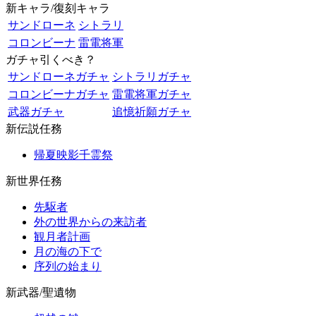
新キャラ/復刻キャラ
サンドローネ
シトラリ
コロンビーナ
雷電将軍
ガチャ引くべき？
サンドローネガチャ
シトラリガチャ
コロンビーナガチャ
雷電将軍ガチャ
武器ガチャ
追憶祈願ガチャ
新伝説任務
帰夏映影千霊祭
新世界任務
先駆者
外の世界からの来訪者
観月者計画
月の海の下で
序列の始まり
新武器/聖遺物