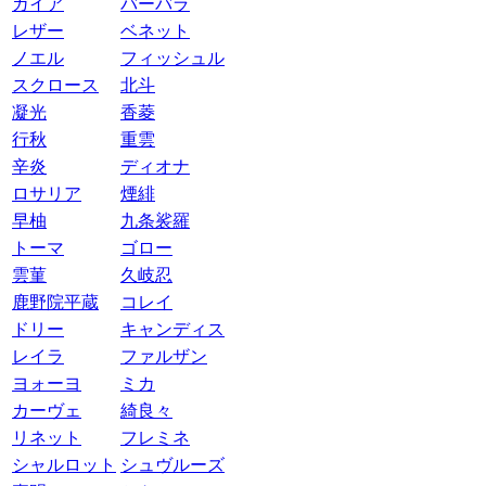
ガイア
バーバラ
レザー
ベネット
ノエル
フィッシュル
スクロース
北斗
凝光
香菱
行秋
重雲
辛炎
ディオナ
ロサリア
煙緋
早柚
九条裟羅
トーマ
ゴロー
雲菫
久岐忍
鹿野院平蔵
コレイ
ドリー
キャンディス
レイラ
ファルザン
ヨォーヨ
ミカ
カーヴェ
綺良々
リネット
フレミネ
シャルロット
シュヴルーズ