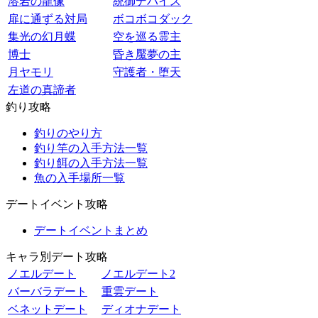
溶岩の龍像
統御デバイス
扉に通ずる対局
ボコボコダック
集光の幻月蝶
空を巡る霊主
博士
昏き魘夢の主
月ヤモリ
守護者・堕天
左道の真諦者
釣り攻略
釣りのやり方
釣り竿の入手方法一覧
釣り餌の入手方法一覧
魚の入手場所一覧
デートイベント攻略
デートイベントまとめ
キャラ別デート攻略
ノエルデート
ノエルデート2
バーバラデート
重雲デート
ベネットデート
ディオナデート