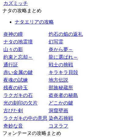
カズミッチ
ナタの攻略まとめ
ナタエリアの攻略
炎神の瞳
灼石の焔の返礼
ナタの地霊壇
幻写霊
山々の影
炎から夢～
約束と忘却～
龍に選ばれ～
通行証
戦士の挑戦
赤い金属の鍵
キラキラ貝殻
夜魂の試練
地方伝説
残夜の砕玉
部族秘蔵所
ラクガキの石
盗炎者の秘島
光の刻印の欠片
どこかの鍵
古びた剣
洞窟壁画
ラクガキの中の意思
染色石挑戦
奇妙な音
コヌラフ
フォンテーヌの攻略まとめ