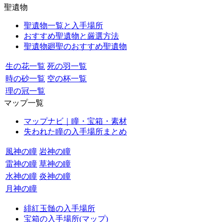
聖遺物
聖遺物一覧と入手場所
おすすめ聖遺物と厳選方法
聖遺物廻聖のおすすめ聖遺物
生の花一覧
死の羽一覧
時の砂一覧
空の杯一覧
理の冠一覧
マップ一覧
マップナビ｜瞳・宝箱・素材
失われた瞳の入手場所まとめ
風神の瞳
岩神の瞳
雷神の瞳
草神の瞳
水神の瞳
炎神の瞳
月神の瞳
緋紅玉髄の入手場所
宝箱の入手場所(マップ)