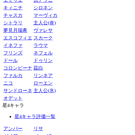
エミリエ
ムアラニ
キィニチ
シロネン
チャスカ
マーヴィカ
シトラリ
主人公(炎)
夢見月瑞希
ヴァレサ
エスコフィエ
スカーク
イネファ
ラウマ
フリンズ
ネフェル
ドール
ドゥリン
コロンビーナ
茲白
ファルカ
リンネア
ニコ
ローエン
サンドローネ
主人公(氷)
オデット
星4キャラ
星4キャラ評価一覧
アンバー
リサ