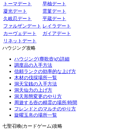
トーマデート
早柚デート
凝光デート
雲菫デート
久岐忍デート
平蔵デート
ファルザンデート
レイラデート
カーヴェデート
ガイアデート
リネットデート
ハウジング攻略
ハウジング(塵歌壺)の詳細
調度品の入手方法
信頼ランクの効率的な上げ方
木材の伐採場所一覧
洞天宝銭の入手方法
洞天仙力の上げ方
洞天形態変更のやり方
周遊する壺の精霊の場所/時間
フレンドとのマルチのやり方
旋曜玉帛の場所一覧
七聖召喚(カードゲーム)攻略