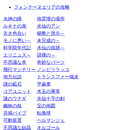
フォンテーヌエリアの攻略
水神の瞳
地霊壇の場所
ルキナの泉
水仙のアン
古き色合い
秘教と啓示～
モノに悪い～
未完成の～
科学院年代記
水仙の痕跡～
エリニュス～
諧律の～
不思議な本
奇妙なパーツ
飛行マシナリー
ノンビリラッコ
地方伝説
トランスファー端末
謎の鉱石
平歯車
コアユニット
水玉の果実
謎のウナギ
水仙十字の剣
幽林の枝
宝の地図
共鳴パイプ
転換球
可動装置
ペルマンジェ
不思議な結晶
オルゴール