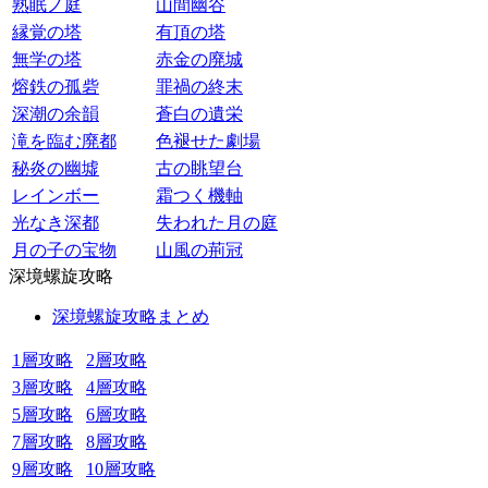
熟眠ノ庭
山間幽谷
縁覚の塔
有頂の塔
無学の塔
赤金の廃城
熔鉄の孤砦
罪禍の終末
深潮の余韻
蒼白の遺栄
滝を臨む廃都
色褪せた劇場
秘炎の幽墟
古の眺望台
レインボー
霜つく機軸
光なき深都
失われた月の庭
月の子の宝物
山風の荊冠
深境螺旋攻略
深境螺旋攻略まとめ
1層攻略
2層攻略
3層攻略
4層攻略
5層攻略
6層攻略
7層攻略
8層攻略
9層攻略
10層攻略