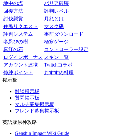
地中の塩
バリア破壊
回復方法
評判レベル
討伐懸賞
月兆とは
住民リクエスト
マスク礁
評判システム
事前ダウンロード
冬忍びの樹
極寒ゲージ
真紅の石
コントローラー設定
ログインボーナス
スキン一覧
アカウント連携
Twitchコラボ
修練ポイント
おすすめ料理
掲示板
雑談掲示板
質問掲示板
マルチ募集掲示板
フレンド募集掲示板
英語版原神攻略
Genshin Impact Wiki Guide