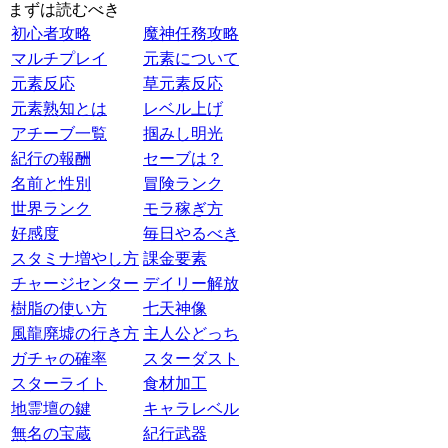
まずは読むべき
初心者攻略
魔神任務攻略
マルチプレイ
元素について
元素反応
草元素反応
元素熟知とは
レベル上げ
アチーブ一覧
掴みし明光
紀行の報酬
セーブは？
名前と性別
冒険ランク
世界ランク
モラ稼ぎ方
好感度
毎日やるべき
スタミナ増やし方
課金要素
チャージセンター
デイリー解放
樹脂の使い方
七天神像
風龍廃墟の行き方
主人公どっち
ガチャの確率
スターダスト
スターライト
食材加工
地霊壇の鍵
キャラレベル
無名の宝蔵
紀行武器