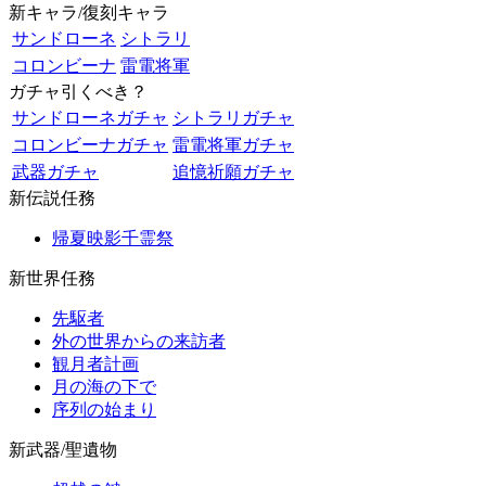
新キャラ/復刻キャラ
サンドローネ
シトラリ
コロンビーナ
雷電将軍
ガチャ引くべき？
サンドローネガチャ
シトラリガチャ
コロンビーナガチャ
雷電将軍ガチャ
武器ガチャ
追憶祈願ガチャ
新伝説任務
帰夏映影千霊祭
新世界任務
先駆者
外の世界からの来訪者
観月者計画
月の海の下で
序列の始まり
新武器/聖遺物