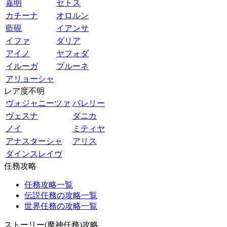
嘉明
セトス
カチーナ
オロルン
藍硯
イアンサ
イファ
ダリア
アイノ
ヤフォダ
イルーガ
プルーネ
アリョーシャ
レア度不明
ヴォジャニーツァ
バレリー
ヴェスナ
ダニカ
ノイ
ミティヤ
アナスターシャ
アリス
ダインスレイヴ
任務攻略
任務攻略一覧
伝説任務の攻略一覧
世界任務の攻略一覧
ストーリー(魔神任務)攻略