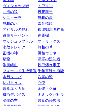
ヴィシャップ岩
トワリン
北風の狼
若陀龍王
シニョーラ
無相の炎
無相の水
雷音権現
アビサルの群れ
禍津御建鳴神命
遺跡サーペント
迅電樹
マッシュラプトル
マトリックス
永劫ドレイク
無相の草
正機の神
風蝕ウェネト
草龍
深罪の浸礼者
氷風組曲
鉄甲熔炎帝王
フィールド生成装置
千年真珠の海駿
水形タルパ
呑星の鯨
レガトゥス
召使
貪食ユムカ竜
金焔クク竜
機巧デバイス
ミミックパピラ
源焔の主
霊覚の修験者