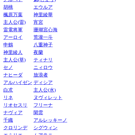
胡桃
エウルア
楓原万葉
神里綾華
主人公(雷)
宵宮
雷電将軍
珊瑚宮心海
アーロイ
荒瀧一斗
申鶴
八重神子
神里綾人
夜蘭
主人公(草)
ティナリ
セノ
ニィロウ
ナヒーダ
放浪者
アルハイゼン
ディシア
白朮
主人公(水)
リネ
ヌヴィレット
リオセスリ
フリーナ
ナヴィア
閑雲
千織
アルレッキーノ
クロリンデ
シグウィン