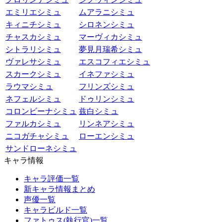
エミリエシミュ
ムアラニシミュ
キィニチシミュ
シロネンシミュ
チャスカシミュ
マーヴィカシミュ
シトラリシミュ
夢見月瑞希シミュ
ヴァレサシミュ
エスコフィエシミュ
スカークシミュ
イネファシミュ
ラウマシミュ
フリンズシミュ
ネフェルシミュ
ドゥリンシミュ
コロンビーナシミュ
兹白シミュ
ファルカシミュ
リンネアシミュ
ニコガチャシミュ
ローエンシミュ
サンドローネシミュ
キャラ情報
キャラ評価一覧
新キャラ情報まとめ
声優一覧
キャラビルド一覧
ファトゥス(執行官)一覧