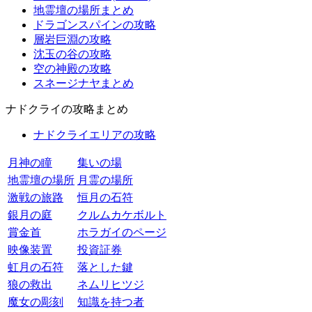
地霊壇の場所まとめ
ドラゴンスパインの攻略
層岩巨淵の攻略
沈玉の谷の攻略
空の神殿の攻略
スネージナヤまとめ
ナドクライの攻略まとめ
ナドクライエリアの攻略
月神の瞳
集いの場
地霊壇の場所
月霊の場所
激戦の旅路
恒月の石符
銀月の庭
クルムカケボルト
賞金首
ホラガイのページ
映像装置
投資証券
虹月の石符
落とした鍵
狼の救出
ネムリヒツジ
魔女の彫刻
知識を持つ者