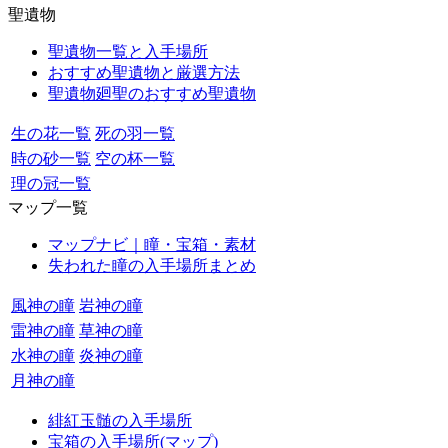
聖遺物
聖遺物一覧と入手場所
おすすめ聖遺物と厳選方法
聖遺物廻聖のおすすめ聖遺物
生の花一覧
死の羽一覧
時の砂一覧
空の杯一覧
理の冠一覧
マップ一覧
マップナビ｜瞳・宝箱・素材
失われた瞳の入手場所まとめ
風神の瞳
岩神の瞳
雷神の瞳
草神の瞳
水神の瞳
炎神の瞳
月神の瞳
緋紅玉髄の入手場所
宝箱の入手場所(マップ)