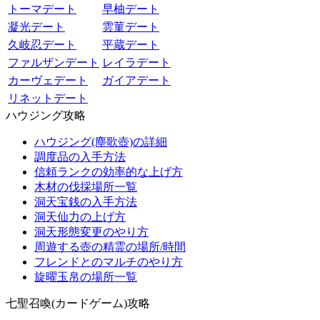
トーマデート
早柚デート
凝光デート
雲菫デート
久岐忍デート
平蔵デート
ファルザンデート
レイラデート
カーヴェデート
ガイアデート
リネットデート
ハウジング攻略
ハウジング(塵歌壺)の詳細
調度品の入手方法
信頼ランクの効率的な上げ方
木材の伐採場所一覧
洞天宝銭の入手方法
洞天仙力の上げ方
洞天形態変更のやり方
周遊する壺の精霊の場所/時間
フレンドとのマルチのやり方
旋曜玉帛の場所一覧
七聖召喚(カードゲーム)攻略