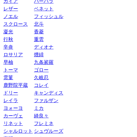
ガイア
バーバラ
レザー
ベネット
ノエル
フィッシュル
スクロース
北斗
凝光
香菱
行秋
重雲
辛炎
ディオナ
ロサリア
煙緋
早柚
九条裟羅
トーマ
ゴロー
雲菫
久岐忍
鹿野院平蔵
コレイ
ドリー
キャンディス
レイラ
ファルザン
ヨォーヨ
ミカ
カーヴェ
綺良々
リネット
フレミネ
シャルロット
シュヴルーズ