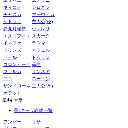
エミリエ
ムアラニ
キィニチ
シロネン
チャスカ
マーヴィカ
シトラリ
主人公(炎)
夢見月瑞希
ヴァレサ
エスコフィエ
スカーク
イネファ
ラウマ
フリンズ
ネフェル
ドール
ドゥリン
コロンビーナ
茲白
ファルカ
リンネア
ニコ
ローエン
サンドローネ
主人公(氷)
オデット
星4キャラ
星4キャラ評価一覧
アンバー
リサ