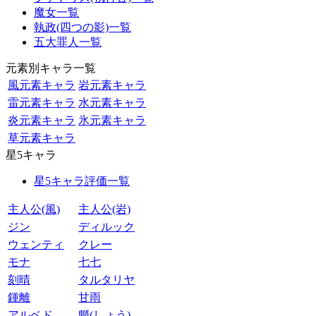
魔女一覧
執政(四つの影)一覧
五大罪人一覧
元素別キャラ一覧
風元素キャラ
岩元素キャラ
雷元素キャラ
水元素キャラ
炎元素キャラ
氷元素キャラ
草元素キャラ
星5キャラ
星5キャラ評価一覧
主人公(風)
主人公(岩)
ジン
ディルック
ウェンティ
クレー
モナ
七七
刻晴
タルタリヤ
鍾離
甘雨
アルベド
魈(しょう)