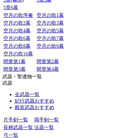
5章6幕
空月の歌序奏
空月の歌1幕
空月の歌2幕
空月の歌3幕
空月の歌4幕
空月の歌5幕
空月の歌6幕
空月の歌7幕
空月の歌8幕
空月の歌9幕
空月の歌10幕
間章第1幕
間章第2幕
間章第3幕
間章第4幕
武器・聖遺物一覧
武器
全武器一覧
紀行武器おすすめ
鍛造武器おすすめ
片手剣一覧
両手剣一覧
長柄武器一覧
法器一覧
弓一覧