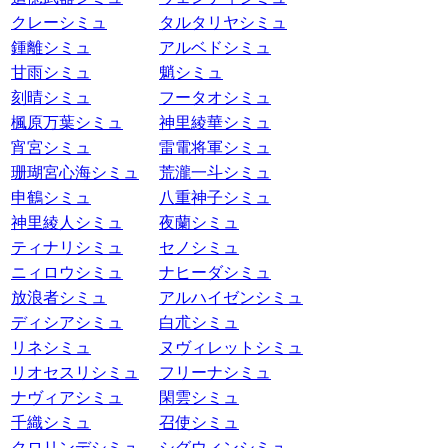
クレーシミュ
タルタリヤシミュ
鍾離シミュ
アルベドシミュ
甘雨シミュ
魈シミュ
刻晴シミュ
フータオシミュ
楓原万葉シミュ
神里綾華シミュ
宵宮シミュ
雷電将軍シミュ
珊瑚宮心海シミュ
荒瀧一斗シミュ
申鶴シミュ
八重神子シミュ
神里綾人シミュ
夜蘭シミュ
ティナリシミュ
セノシミュ
ニィロウシミュ
ナヒーダシミュ
放浪者シミュ
アルハイゼンシミュ
ディシアシミュ
白朮シミュ
リネシミュ
ヌヴィレットシミュ
リオセスリシミュ
フリーナシミュ
ナヴィアシミュ
閑雲シミュ
千織シミュ
召使シミュ
クロリンデシミュ
シグウィンシミュ