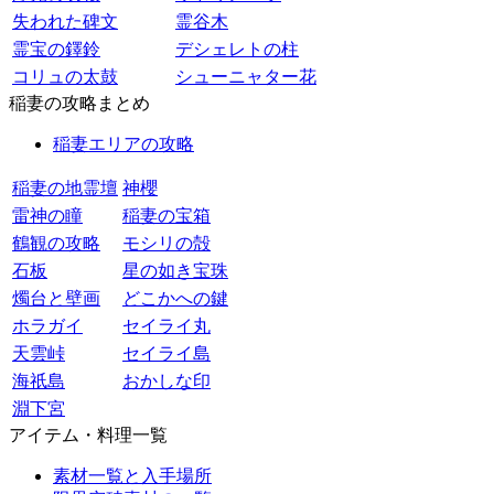
失われた碑文
霊谷木
霊宝の鐸鈴
デシェレトの柱
コリュの太鼓
シューニャター花
稲妻の攻略まとめ
稲妻エリアの攻略
稲妻の地霊壇
神櫻
雷神の瞳
稲妻の宝箱
鶴観の攻略
モシリの殻
石板
星の如き宝珠
燭台と壁画
どこかへの鍵
ホラガイ
セイライ丸
天雲峠
セイライ島
海祇島
おかしな印
淵下宮
アイテム・料理一覧
素材一覧と入手場所