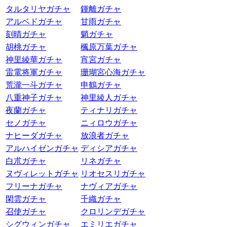
タルタリヤガチャ
鍾離ガチャ
アルベドガチャ
甘雨ガチャ
刻晴ガチャ
魈ガチャ
胡桃ガチャ
楓原万葉ガチャ
神里綾華ガチャ
宵宮ガチャ
雷電将軍ガチャ
珊瑚宮心海ガチャ
荒瀧一斗ガチャ
申鶴ガチャ
八重神子ガチャ
神里綾人ガチャ
夜蘭ガチャ
ティナリガチャ
セノガチャ
ニィロウガチャ
ナヒーダガチャ
放浪者ガチャ
アルハイゼンガチャ
ディシアガチャ
白朮ガチャ
リネガチャ
ヌヴィレットガチャ
リオセスリガチャ
フリーナガチャ
ナヴィアガチャ
閑雲ガチャ
千織ガチャ
召使ガチャ
クロリンデガチャ
シグウィンガチャ
エミリエガチャ