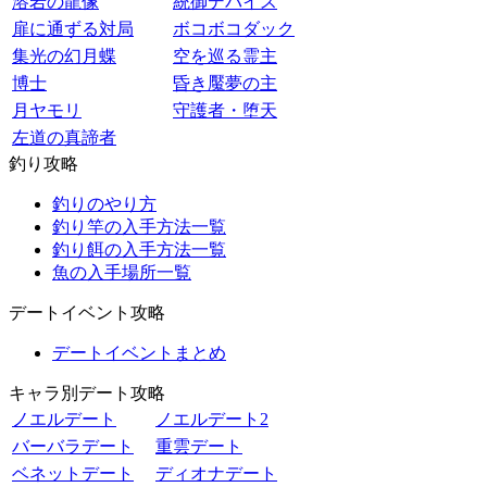
溶岩の龍像
統御デバイス
扉に通ずる対局
ボコボコダック
集光の幻月蝶
空を巡る霊主
博士
昏き魘夢の主
月ヤモリ
守護者・堕天
左道の真諦者
釣り攻略
釣りのやり方
釣り竿の入手方法一覧
釣り餌の入手方法一覧
魚の入手場所一覧
デートイベント攻略
デートイベントまとめ
キャラ別デート攻略
ノエルデート
ノエルデート2
バーバラデート
重雲デート
ベネットデート
ディオナデート