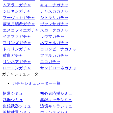
ムアラニガチャ
キィニチガチャ
シロネンガチャ
チャスカガチャ
マーヴィカガチャ
シトラリガチャ
夢見月瑞希ガチャ
ヴァレサガチャ
エスコフィエガチャ
スカークガチャ
イネファガチャ
ラウマガチャ
フリンズガチャ
ネフェルガチャ
ドゥリンガチャ
コロンビーナガチャ
兹白ガチャ
ファルカガチャ
リンネアガチャ
ニコガチャ
ローエンガチャ
サンドローネガチャ
ガチャシミュレーター
ガチャシミュレーター一覧
恒常シミュ
初心者応援シミュ
武器シミュ
集録キャラシミュ
集録武器シミュ
追憶キャラシミュ
追憶武器シミュ
ウェンティシミュ