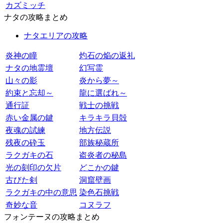
カズミッチ
ナタの攻略まとめ
ナタエリアの攻略
炎神の瞳
灼石の焔の返礼
ナタの地霊壇
幻写霊
山々の影
炎から夢～
約束と忘却～
龍に選ばれ～
通行証
戦士の挑戦
赤い金属の鍵
キラキラ貝殻
夜魂の試練
地方伝説
残夜の砕玉
部族秘蔵所
ラクガキの石
盗炎者の秘島
光の刻印の欠片
どこかの鍵
古びた剣
洞窟壁画
ラクガキの中の意思
染色石挑戦
奇妙な音
コヌラフ
フォンテーヌの攻略まとめ