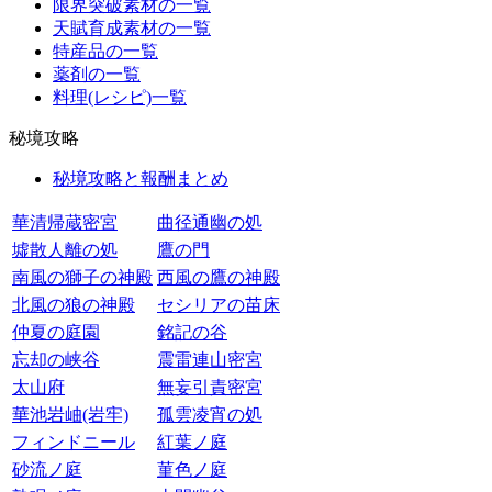
限界突破素材の一覧
天賦育成素材の一覧
特産品の一覧
薬剤の一覧
料理(レシピ)一覧
秘境攻略
秘境攻略と報酬まとめ
華清帰蔵密宮
曲径通幽の処
墟散人離の処
鷹の門
南風の獅子の神殿
西風の鷹の神殿
北風の狼の神殿
セシリアの苗床
仲夏の庭園
銘記の谷
忘却の峡谷
震雷連山密宮
太山府
無妄引責密宮
華池岩岫(岩牢)
孤雲凌宵の処
フィンドニール
紅葉ノ庭
砂流ノ庭
菫色ノ庭