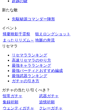
超越の鍵
新たな敵
先駆秘源コマンダー陣形
イベント
帰夏映影千霊祭
狙えロングショット
まったりリズム～
地脈の奔流
リセマラ
リセマラランキング
高速リセマラのやり方
最強キャラランキング
最強パーティとおすすめ編成
最強武器ランキング
ガチャの引き方
ガチャの当たり/引くべき？
恒常ガチャ
武器ガチャ
集録祈願
追憶祈願
ウェンティガチャ
クレーガチャ