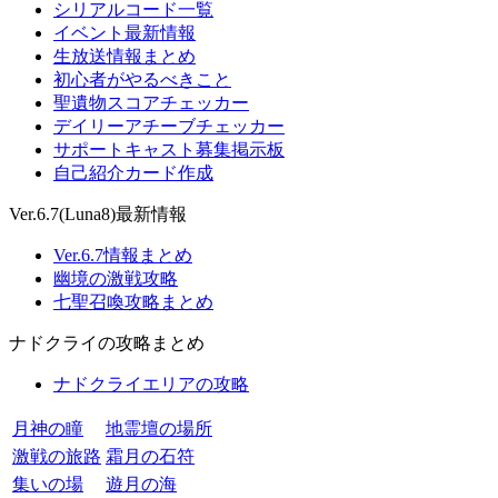
シリアルコード一覧
イベント最新情報
生放送情報まとめ
初心者がやるべきこと
聖遺物スコアチェッカー
デイリーアチーブチェッカー
サポートキャスト募集掲示板
自己紹介カード作成
Ver.6.7(Luna8)最新情報
Ver.6.7情報まとめ
幽境の激戦攻略
七聖召喚攻略まとめ
ナドクライの攻略まとめ
ナドクライエリアの攻略
月神の瞳
地霊壇の場所
激戦の旅路
霜月の石符
集いの場
遊月の海