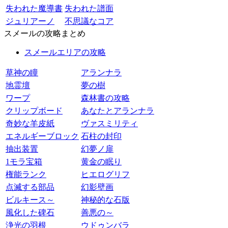
失われた魔導書
失われた譜面
ジュリアーノ
不思議なコア
スメールの攻略まとめ
スメールエリアの攻略
草神の瞳
アランナラ
地霊壇
夢の樹
ワープ
森林書の攻略
クリップボード
あなたとアランナラ
奇妙な羊皮紙
ヴァスミリティ
エネルギーブロック
石柱の封印
抽出装置
幻夢ノ扉
1モラ宝箱
黄金の眠り
権能ランク
ヒエログリフ
点滅する部品
幻影壁画
ビルキース～
神秘的な石版
風化した碑石
善悪の～
浄光の羽根
ウドゥンバラ