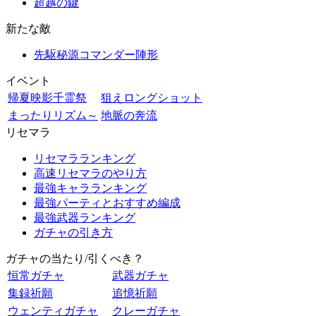
超越の鍵
新たな敵
先駆秘源コマンダー陣形
イベント
帰夏映影千霊祭
狙えロングショット
まったりリズム～
地脈の奔流
リセマラ
リセマラランキング
高速リセマラのやり方
最強キャラランキング
最強パーティとおすすめ編成
最強武器ランキング
ガチャの引き方
ガチャの当たり/引くべき？
恒常ガチャ
武器ガチャ
集録祈願
追憶祈願
ウェンティガチャ
クレーガチャ