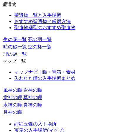
聖遺物
聖遺物一覧と入手場所
おすすめ聖遺物と厳選方法
聖遺物廻聖のおすすめ聖遺物
生の花一覧
死の羽一覧
時の砂一覧
空の杯一覧
理の冠一覧
マップ一覧
マップナビ｜瞳・宝箱・素材
失われた瞳の入手場所まとめ
風神の瞳
岩神の瞳
雷神の瞳
草神の瞳
水神の瞳
炎神の瞳
月神の瞳
緋紅玉髄の入手場所
宝箱の入手場所(マップ)