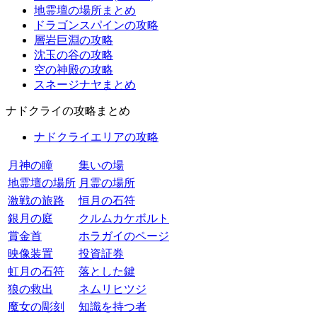
地霊壇の場所まとめ
ドラゴンスパインの攻略
層岩巨淵の攻略
沈玉の谷の攻略
空の神殿の攻略
スネージナヤまとめ
ナドクライの攻略まとめ
ナドクライエリアの攻略
月神の瞳
集いの場
地霊壇の場所
月霊の場所
激戦の旅路
恒月の石符
銀月の庭
クルムカケボルト
賞金首
ホラガイのページ
映像装置
投資証券
虹月の石符
落とした鍵
狼の救出
ネムリヒツジ
魔女の彫刻
知識を持つ者