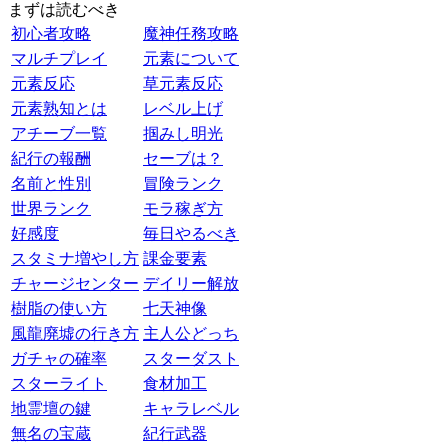
まずは読むべき
初心者攻略
魔神任務攻略
マルチプレイ
元素について
元素反応
草元素反応
元素熟知とは
レベル上げ
アチーブ一覧
掴みし明光
紀行の報酬
セーブは？
名前と性別
冒険ランク
世界ランク
モラ稼ぎ方
好感度
毎日やるべき
スタミナ増やし方
課金要素
チャージセンター
デイリー解放
樹脂の使い方
七天神像
風龍廃墟の行き方
主人公どっち
ガチャの確率
スターダスト
スターライト
食材加工
地霊壇の鍵
キャラレベル
無名の宝蔵
紀行武器