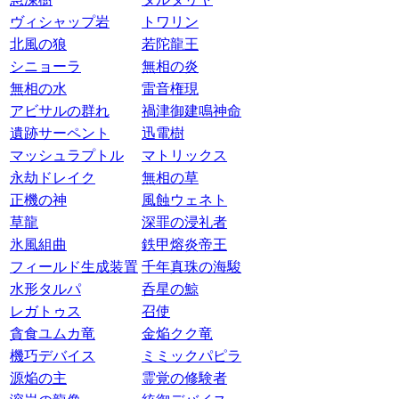
ヴィシャップ岩
トワリン
北風の狼
若陀龍王
シニョーラ
無相の炎
無相の水
雷音権現
アビサルの群れ
禍津御建鳴神命
遺跡サーペント
迅電樹
マッシュラプトル
マトリックス
永劫ドレイク
無相の草
正機の神
風蝕ウェネト
草龍
深罪の浸礼者
氷風組曲
鉄甲熔炎帝王
フィールド生成装置
千年真珠の海駿
水形タルパ
呑星の鯨
レガトゥス
召使
貪食ユムカ竜
金焔クク竜
機巧デバイス
ミミックパピラ
源焔の主
霊覚の修験者