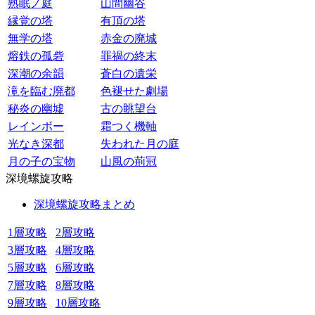
熟眠ノ庭
山間幽谷
縁覚の塔
有頂の塔
無学の塔
赤金の廃城
熔鉄の孤砦
罪禍の終末
深潮の余韻
蒼白の遺栄
滝を臨む廃都
色褪せた劇場
秘炎の幽墟
古の眺望台
レインボー
霜つく機軸
光なき深都
失われた月の庭
月の子の宝物
山風の荊冠
深境螺旋攻略
深境螺旋攻略まとめ
1層攻略
2層攻略
3層攻略
4層攻略
5層攻略
6層攻略
7層攻略
8層攻略
9層攻略
10層攻略