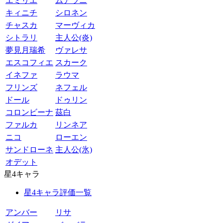
エミリエ
ムアラニ
キィニチ
シロネン
チャスカ
マーヴィカ
シトラリ
主人公(炎)
夢見月瑞希
ヴァレサ
エスコフィエ
スカーク
イネファ
ラウマ
フリンズ
ネフェル
ドール
ドゥリン
コロンビーナ
茲白
ファルカ
リンネア
ニコ
ローエン
サンドローネ
主人公(氷)
オデット
星4キャラ
星4キャラ評価一覧
アンバー
リサ