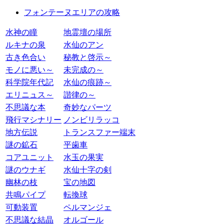
フォンテーヌエリアの攻略
水神の瞳
地霊壇の場所
ルキナの泉
水仙のアン
古き色合い
秘教と啓示～
モノに悪い～
未完成の～
科学院年代記
水仙の痕跡～
エリニュス～
諧律の～
不思議な本
奇妙なパーツ
飛行マシナリー
ノンビリラッコ
地方伝説
トランスファー端末
謎の鉱石
平歯車
コアユニット
水玉の果実
謎のウナギ
水仙十字の剣
幽林の枝
宝の地図
共鳴パイプ
転換球
可動装置
ペルマンジェ
不思議な結晶
オルゴール