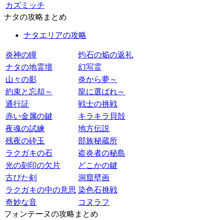
カズミッチ
ナタの攻略まとめ
ナタエリアの攻略
炎神の瞳
灼石の焔の返礼
ナタの地霊壇
幻写霊
山々の影
炎から夢～
約束と忘却～
龍に選ばれ～
通行証
戦士の挑戦
赤い金属の鍵
キラキラ貝殻
夜魂の試練
地方伝説
残夜の砕玉
部族秘蔵所
ラクガキの石
盗炎者の秘島
光の刻印の欠片
どこかの鍵
古びた剣
洞窟壁画
ラクガキの中の意思
染色石挑戦
奇妙な音
コヌラフ
フォンテーヌの攻略まとめ