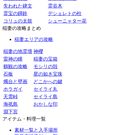
失われた碑文
霊谷木
霊宝の鐸鈴
デシェレトの柱
コリュの太鼓
シューニャター花
稲妻の攻略まとめ
稲妻エリアの攻略
稲妻の地霊壇
神櫻
雷神の瞳
稲妻の宝箱
鶴観の攻略
モシリの殻
石板
星の如き宝珠
燭台と壁画
どこかへの鍵
ホラガイ
セイライ丸
天雲峠
セイライ島
海祇島
おかしな印
淵下宮
アイテム・料理一覧
素材一覧と入手場所