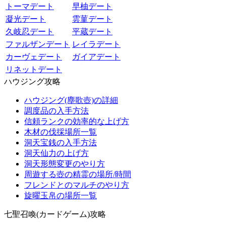
トーマデート
早柚デート
凝光デート
雲菫デート
久岐忍デート
平蔵デート
ファルザンデート
レイラデート
カーヴェデート
ガイアデート
リネットデート
ハウジング攻略
ハウジング(塵歌壺)の詳細
調度品の入手方法
信頼ランクの効率的な上げ方
木材の伐採場所一覧
洞天宝銭の入手方法
洞天仙力の上げ方
洞天形態変更のやり方
周遊する壺の精霊の場所/時間
フレンドとのマルチのやり方
旋曜玉帛の場所一覧
七聖召喚(カードゲーム)攻略