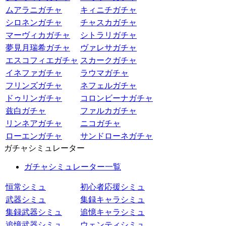
ムアラニガチャ
キィニチガチャ
シロネンガチャ
チャスカガチャ
マーヴィカガチャ
シトラリガチャ
夢見月瑞希ガチャ
ヴァレサガチャ
エスコフィエガチャ
スカークガチャ
イネファガチャ
ラウマガチャ
フリンズガチャ
ネフェルガチャ
ドゥリンガチャ
コロンビーナガチャ
兹白ガチャ
ファルカガチャ
リンネアガチャ
ニコガチャ
ローエンガチャ
サンドローネガチャ
ガチャシミュレーター
ガチャシミュレーター一覧
恒常シミュ
初心者応援シミュ
武器シミュ
集録キャラシミュ
集録武器シミュ
追憶キャラシミュ
追憶武器シミュ
ウェンティシミュ