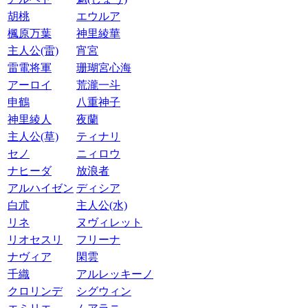
胡桃
エウルア
楓原万葉
神里綾華
主人公(雷)
宵宮
雷電将軍
珊瑚宮心海
アーロイ
荒瀧一斗
申鶴
八重神子
神里綾人
夜蘭
主人公(草)
ティナリ
セノ
ニィロウ
ナヒーダ
放浪者
アルハイゼン
ディシア
白朮
主人公(水)
リネ
ヌヴィレット
リオセスリ
フリーナ
ナヴィア
閑雲
千織
アルレッキーノ
クロリンデ
シグウィン