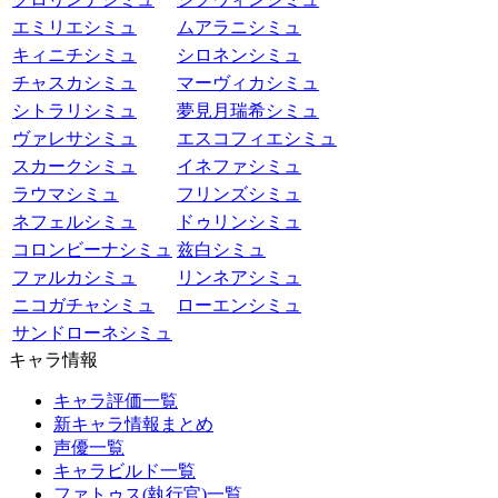
エミリエシミュ
ムアラニシミュ
キィニチシミュ
シロネンシミュ
チャスカシミュ
マーヴィカシミュ
シトラリシミュ
夢見月瑞希シミュ
ヴァレサシミュ
エスコフィエシミュ
スカークシミュ
イネファシミュ
ラウマシミュ
フリンズシミュ
ネフェルシミュ
ドゥリンシミュ
コロンビーナシミュ
兹白シミュ
ファルカシミュ
リンネアシミュ
ニコガチャシミュ
ローエンシミュ
サンドローネシミュ
キャラ情報
キャラ評価一覧
新キャラ情報まとめ
声優一覧
キャラビルド一覧
ファトゥス(執行官)一覧