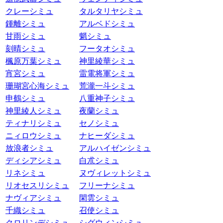
クレーシミュ
タルタリヤシミュ
鍾離シミュ
アルベドシミュ
甘雨シミュ
魈シミュ
刻晴シミュ
フータオシミュ
楓原万葉シミュ
神里綾華シミュ
宵宮シミュ
雷電将軍シミュ
珊瑚宮心海シミュ
荒瀧一斗シミュ
申鶴シミュ
八重神子シミュ
神里綾人シミュ
夜蘭シミュ
ティナリシミュ
セノシミュ
ニィロウシミュ
ナヒーダシミュ
放浪者シミュ
アルハイゼンシミュ
ディシアシミュ
白朮シミュ
リネシミュ
ヌヴィレットシミュ
リオセスリシミュ
フリーナシミュ
ナヴィアシミュ
閑雲シミュ
千織シミュ
召使シミュ
クロリンデシミュ
シグウィンシミュ