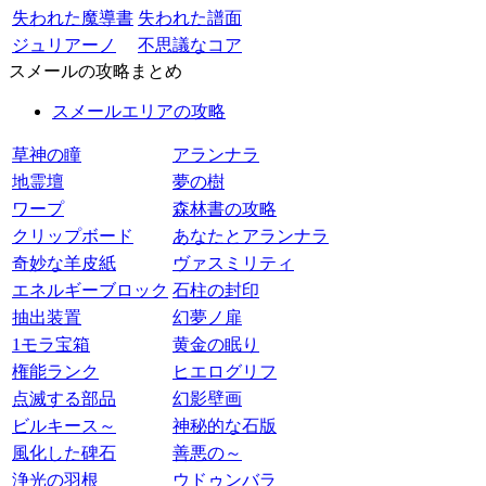
失われた魔導書
失われた譜面
ジュリアーノ
不思議なコア
スメールの攻略まとめ
スメールエリアの攻略
草神の瞳
アランナラ
地霊壇
夢の樹
ワープ
森林書の攻略
クリップボード
あなたとアランナラ
奇妙な羊皮紙
ヴァスミリティ
エネルギーブロック
石柱の封印
抽出装置
幻夢ノ扉
1モラ宝箱
黄金の眠り
権能ランク
ヒエログリフ
点滅する部品
幻影壁画
ビルキース～
神秘的な石版
風化した碑石
善悪の～
浄光の羽根
ウドゥンバラ