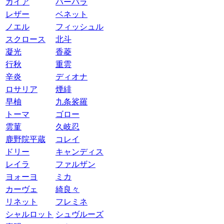
ガイア
バーバラ
レザー
ベネット
ノエル
フィッシュル
スクロース
北斗
凝光
香菱
行秋
重雲
辛炎
ディオナ
ロサリア
煙緋
早柚
九条裟羅
トーマ
ゴロー
雲菫
久岐忍
鹿野院平蔵
コレイ
ドリー
キャンディス
レイラ
ファルザン
ヨォーヨ
ミカ
カーヴェ
綺良々
リネット
フレミネ
シャルロット
シュヴルーズ