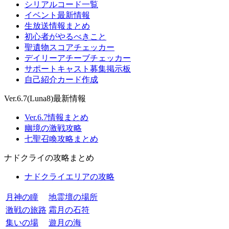
シリアルコード一覧
イベント最新情報
生放送情報まとめ
初心者がやるべきこと
聖遺物スコアチェッカー
デイリーアチーブチェッカー
サポートキャスト募集掲示板
自己紹介カード作成
Ver.6.7(Luna8)最新情報
Ver.6.7情報まとめ
幽境の激戦攻略
七聖召喚攻略まとめ
ナドクライの攻略まとめ
ナドクライエリアの攻略
月神の瞳
地霊壇の場所
激戦の旅路
霜月の石符
集いの場
遊月の海