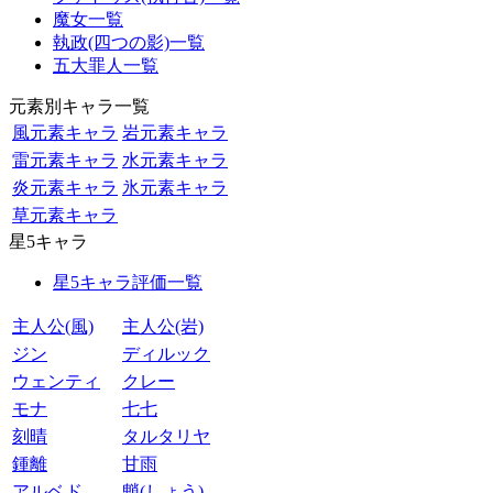
魔女一覧
執政(四つの影)一覧
五大罪人一覧
元素別キャラ一覧
風元素キャラ
岩元素キャラ
雷元素キャラ
水元素キャラ
炎元素キャラ
氷元素キャラ
草元素キャラ
星5キャラ
星5キャラ評価一覧
主人公(風)
主人公(岩)
ジン
ディルック
ウェンティ
クレー
モナ
七七
刻晴
タルタリヤ
鍾離
甘雨
アルベド
魈(しょう)