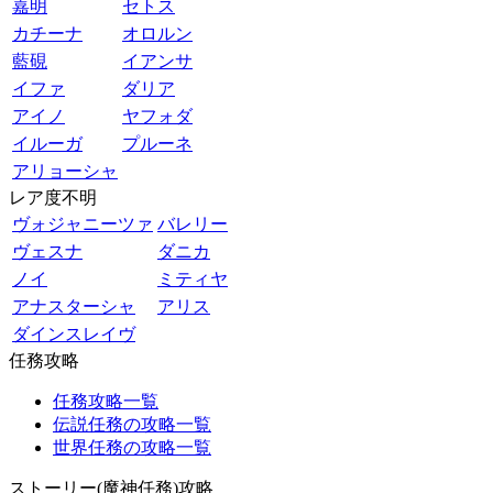
嘉明
セトス
カチーナ
オロルン
藍硯
イアンサ
イファ
ダリア
アイノ
ヤフォダ
イルーガ
プルーネ
アリョーシャ
レア度不明
ヴォジャニーツァ
バレリー
ヴェスナ
ダニカ
ノイ
ミティヤ
アナスターシャ
アリス
ダインスレイヴ
任務攻略
任務攻略一覧
伝説任務の攻略一覧
世界任務の攻略一覧
ストーリー(魔神任務)攻略