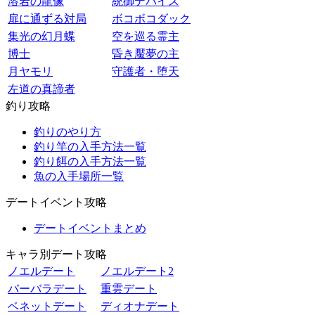
溶岩の龍像
統御デバイス
扉に通ずる対局
ボコボコダック
集光の幻月蝶
空を巡る霊主
博士
昏き魘夢の主
月ヤモリ
守護者・堕天
左道の真諦者
釣り攻略
釣りのやり方
釣り竿の入手方法一覧
釣り餌の入手方法一覧
魚の入手場所一覧
デートイベント攻略
デートイベントまとめ
キャラ別デート攻略
ノエルデート
ノエルデート2
バーバラデート
重雲デート
ベネットデート
ディオナデート