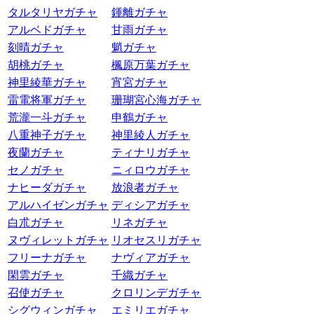
タルタリヤガチャ
鍾離ガチャ
アルベドガチャ
甘雨ガチャ
刻晴ガチャ
魈ガチャ
胡桃ガチャ
楓原万葉ガチャ
神里綾華ガチャ
宵宮ガチャ
雷電将軍ガチャ
珊瑚宮心海ガチャ
荒瀧一斗ガチャ
申鶴ガチャ
八重神子ガチャ
神里綾人ガチャ
夜蘭ガチャ
ティナリガチャ
セノガチャ
ニィロウガチャ
ナヒーダガチャ
放浪者ガチャ
アルハイゼンガチャ
ディシアガチャ
白朮ガチャ
リネガチャ
ヌヴィレットガチャ
リオセスリガチャ
フリーナガチャ
ナヴィアガチャ
閑雲ガチャ
千織ガチャ
召使ガチャ
クロリンデガチャ
シグウィンガチャ
エミリエガチャ