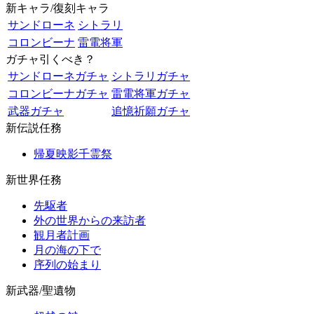
新キャラ/復刻キャラ
サンドローネ
シトラリ
コロンビーナ
雷電将軍
ガチャ引くべき？
サンドローネガチャ
シトラリガチャ
コロンビーナガチャ
雷電将軍ガチャ
武器ガチャ
追憶祈願ガチャ
新伝説任務
帰夏映影千霊祭
新世界任務
先駆者
外の世界からの来訪者
観月者計画
月の海の下で
序列の始まり
新武器/聖遺物