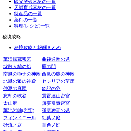
限界突破素材の一覧
天賦育成素材の一覧
特産品の一覧
薬剤の一覧
料理(レシピ)一覧
秘境攻略
秘境攻略と報酬まとめ
華清帰蔵密宮
曲径通幽の処
墟散人離の処
鷹の門
南風の獅子の神殿
西風の鷹の神殿
北風の狼の神殿
セシリアの苗床
仲夏の庭園
銘記の谷
忘却の峡谷
震雷連山密宮
太山府
無妄引責密宮
華池岩岫(岩牢)
孤雲凌宵の処
フィンドニール
紅葉ノ庭
砂流ノ庭
菫色ノ庭