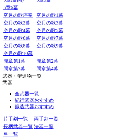
5章6幕
空月の歌序奏
空月の歌1幕
空月の歌2幕
空月の歌3幕
空月の歌4幕
空月の歌5幕
空月の歌6幕
空月の歌7幕
空月の歌8幕
空月の歌9幕
空月の歌10幕
間章第1幕
間章第2幕
間章第3幕
間章第4幕
武器・聖遺物一覧
武器
全武器一覧
紀行武器おすすめ
鍛造武器おすすめ
片手剣一覧
両手剣一覧
長柄武器一覧
法器一覧
弓一覧