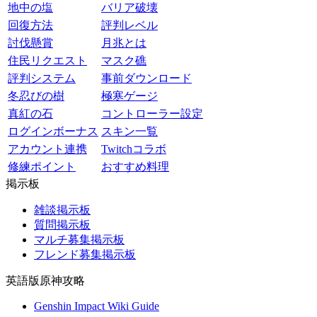
地中の塩
バリア破壊
回復方法
評判レベル
討伐懸賞
月兆とは
住民リクエスト
マスク礁
評判システム
事前ダウンロード
冬忍びの樹
極寒ゲージ
真紅の石
コントローラー設定
ログインボーナス
スキン一覧
アカウント連携
Twitchコラボ
修練ポイント
おすすめ料理
掲示板
雑談掲示板
質問掲示板
マルチ募集掲示板
フレンド募集掲示板
英語版原神攻略
Genshin Impact Wiki Guide