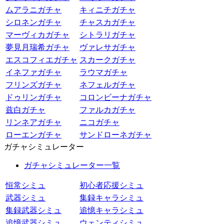
ムアラニガチャ
キィニチガチャ
シロネンガチャ
チャスカガチャ
マーヴィカガチャ
シトラリガチャ
夢見月瑞希ガチャ
ヴァレサガチャ
エスコフィエガチャ
スカークガチャ
イネファガチャ
ラウマガチャ
フリンズガチャ
ネフェルガチャ
ドゥリンガチャ
コロンビーナガチャ
兹白ガチャ
ファルカガチャ
リンネアガチャ
ニコガチャ
ローエンガチャ
サンドローネガチャ
ガチャシミュレーター
ガチャシミュレーター一覧
恒常シミュ
初心者応援シミュ
武器シミュ
集録キャラシミュ
集録武器シミュ
追憶キャラシミュ
追憶武器シミュ
ウェンティシミュ