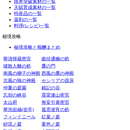
限界突破素材の一覧
天賦育成素材の一覧
特産品の一覧
薬剤の一覧
料理(レシピ)一覧
秘境攻略
秘境攻略と報酬まとめ
華清帰蔵密宮
曲径通幽の処
墟散人離の処
鷹の門
南風の獅子の神殿
西風の鷹の神殿
北風の狼の神殿
セシリアの苗床
仲夏の庭園
銘記の谷
忘却の峡谷
震雷連山密宮
太山府
無妄引責密宮
華池岩岫(岩牢)
孤雲凌宵の処
フィンドニール
紅葉ノ庭
砂流ノ庭
菫色ノ庭