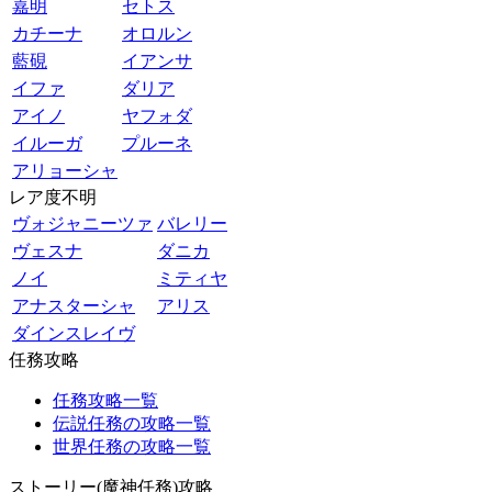
嘉明
セトス
カチーナ
オロルン
藍硯
イアンサ
イファ
ダリア
アイノ
ヤフォダ
イルーガ
プルーネ
アリョーシャ
レア度不明
ヴォジャニーツァ
バレリー
ヴェスナ
ダニカ
ノイ
ミティヤ
アナスターシャ
アリス
ダインスレイヴ
任務攻略
任務攻略一覧
伝説任務の攻略一覧
世界任務の攻略一覧
ストーリー(魔神任務)攻略