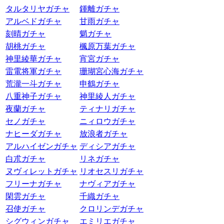
タルタリヤガチャ
鍾離ガチャ
アルベドガチャ
甘雨ガチャ
刻晴ガチャ
魈ガチャ
胡桃ガチャ
楓原万葉ガチャ
神里綾華ガチャ
宵宮ガチャ
雷電将軍ガチャ
珊瑚宮心海ガチャ
荒瀧一斗ガチャ
申鶴ガチャ
八重神子ガチャ
神里綾人ガチャ
夜蘭ガチャ
ティナリガチャ
セノガチャ
ニィロウガチャ
ナヒーダガチャ
放浪者ガチャ
アルハイゼンガチャ
ディシアガチャ
白朮ガチャ
リネガチャ
ヌヴィレットガチャ
リオセスリガチャ
フリーナガチャ
ナヴィアガチャ
閑雲ガチャ
千織ガチャ
召使ガチャ
クロリンデガチャ
シグウィンガチャ
エミリエガチャ