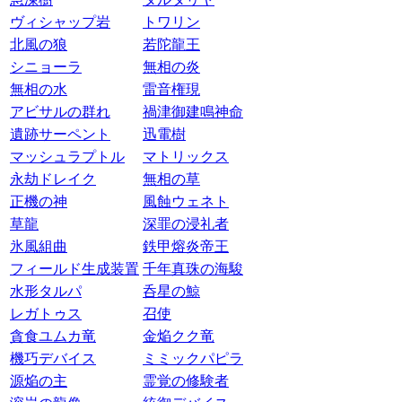
ヴィシャップ岩
トワリン
北風の狼
若陀龍王
シニョーラ
無相の炎
無相の水
雷音権現
アビサルの群れ
禍津御建鳴神命
遺跡サーペント
迅電樹
マッシュラプトル
マトリックス
永劫ドレイク
無相の草
正機の神
風蝕ウェネト
草龍
深罪の浸礼者
氷風組曲
鉄甲熔炎帝王
フィールド生成装置
千年真珠の海駿
水形タルパ
呑星の鯨
レガトゥス
召使
貪食ユムカ竜
金焔クク竜
機巧デバイス
ミミックパピラ
源焔の主
霊覚の修験者