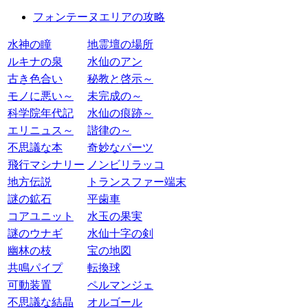
フォンテーヌエリアの攻略
水神の瞳
地霊壇の場所
ルキナの泉
水仙のアン
古き色合い
秘教と啓示～
モノに悪い～
未完成の～
科学院年代記
水仙の痕跡～
エリニュス～
諧律の～
不思議な本
奇妙なパーツ
飛行マシナリー
ノンビリラッコ
地方伝説
トランスファー端末
謎の鉱石
平歯車
コアユニット
水玉の果実
謎のウナギ
水仙十字の剣
幽林の枝
宝の地図
共鳴パイプ
転換球
可動装置
ペルマンジェ
不思議な結晶
オルゴール