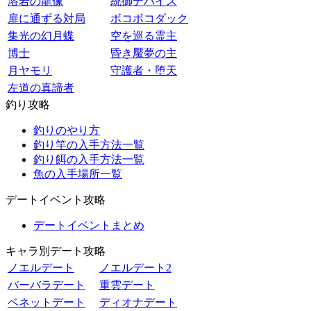
溶岩の龍像
統御デバイス
扉に通ずる対局
ボコボコダック
集光の幻月蝶
空を巡る霊主
博士
昏き魘夢の主
月ヤモリ
守護者・堕天
左道の真諦者
釣り攻略
釣りのやり方
釣り竿の入手方法一覧
釣り餌の入手方法一覧
魚の入手場所一覧
デートイベント攻略
デートイベントまとめ
キャラ別デート攻略
ノエルデート
ノエルデート2
バーバラデート
重雲デート
ベネットデート
ディオナデート