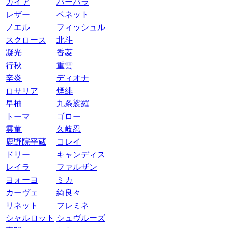
ガイア
バーバラ
レザー
ベネット
ノエル
フィッシュル
スクロース
北斗
凝光
香菱
行秋
重雲
辛炎
ディオナ
ロサリア
煙緋
早柚
九条裟羅
トーマ
ゴロー
雲菫
久岐忍
鹿野院平蔵
コレイ
ドリー
キャンディス
レイラ
ファルザン
ヨォーヨ
ミカ
カーヴェ
綺良々
リネット
フレミネ
シャルロット
シュヴルーズ