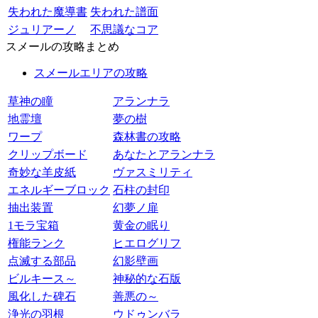
失われた魔導書
失われた譜面
ジュリアーノ
不思議なコア
スメールの攻略まとめ
スメールエリアの攻略
草神の瞳
アランナラ
地霊壇
夢の樹
ワープ
森林書の攻略
クリップボード
あなたとアランナラ
奇妙な羊皮紙
ヴァスミリティ
エネルギーブロック
石柱の封印
抽出装置
幻夢ノ扉
1モラ宝箱
黄金の眠り
権能ランク
ヒエログリフ
点滅する部品
幻影壁画
ビルキース～
神秘的な石版
風化した碑石
善悪の～
浄光の羽根
ウドゥンバラ