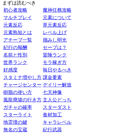
まずは読むべき
初心者攻略
魔神任務攻略
マルチプレイ
元素について
元素反応
草元素反応
元素熟知とは
レベル上げ
アチーブ一覧
掴みし明光
紀行の報酬
セーブは？
名前と性別
冒険ランク
世界ランク
モラ稼ぎ方
好感度
毎日やるべき
スタミナ増やし方
課金要素
チャージセンター
デイリー解放
樹脂の使い方
七天神像
風龍廃墟の行き方
主人公どっち
ガチャの確率
スターダスト
スターライト
食材加工
地霊壇の鍵
キャラレベル
無名の宝蔵
紀行武器