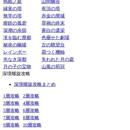
熟眠ノ庭
山間幽谷
縁覚の塔
有頂の塔
無学の塔
赤金の廃城
熔鉄の孤砦
罪禍の終末
深潮の余韻
蒼白の遺栄
滝を臨む廃都
色褪せた劇場
秘炎の幽墟
古の眺望台
レインボー
霜つく機軸
光なき深都
失われた月の庭
月の子の宝物
山風の荊冠
深境螺旋攻略
深境螺旋攻略まとめ
1層攻略
2層攻略
3層攻略
4層攻略
5層攻略
6層攻略
7層攻略
8層攻略
9層攻略
10層攻略