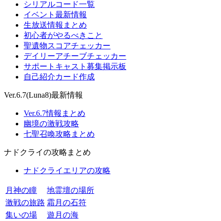
シリアルコード一覧
イベント最新情報
生放送情報まとめ
初心者がやるべきこと
聖遺物スコアチェッカー
デイリーアチーブチェッカー
サポートキャスト募集掲示板
自己紹介カード作成
Ver.6.7(Luna8)最新情報
Ver.6.7情報まとめ
幽境の激戦攻略
七聖召喚攻略まとめ
ナドクライの攻略まとめ
ナドクライエリアの攻略
月神の瞳
地霊壇の場所
激戦の旅路
霜月の石符
集いの場
遊月の海