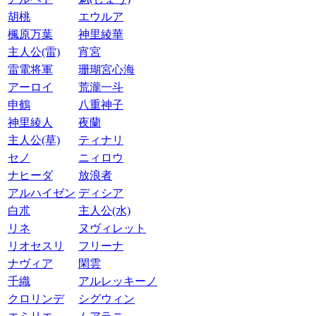
胡桃
エウルア
楓原万葉
神里綾華
主人公(雷)
宵宮
雷電将軍
珊瑚宮心海
アーロイ
荒瀧一斗
申鶴
八重神子
神里綾人
夜蘭
主人公(草)
ティナリ
セノ
ニィロウ
ナヒーダ
放浪者
アルハイゼン
ディシア
白朮
主人公(水)
リネ
ヌヴィレット
リオセスリ
フリーナ
ナヴィア
閑雲
千織
アルレッキーノ
クロリンデ
シグウィン