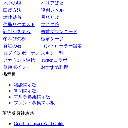
地中の塩
バリア破壊
回復方法
評判レベル
討伐懸賞
月兆とは
住民リクエスト
マスク礁
評判システム
事前ダウンロード
冬忍びの樹
極寒ゲージ
真紅の石
コントローラー設定
ログインボーナス
スキン一覧
アカウント連携
Twitchコラボ
修練ポイント
おすすめ料理
掲示板
雑談掲示板
質問掲示板
マルチ募集掲示板
フレンド募集掲示板
英語版原神攻略
Genshin Impact Wiki Guide