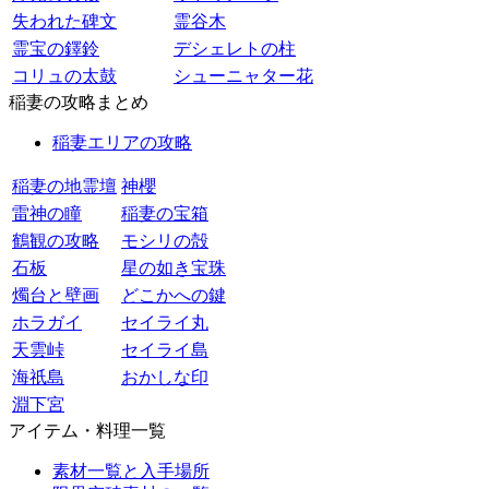
失われた碑文
霊谷木
霊宝の鐸鈴
デシェレトの柱
コリュの太鼓
シューニャター花
稲妻の攻略まとめ
稲妻エリアの攻略
稲妻の地霊壇
神櫻
雷神の瞳
稲妻の宝箱
鶴観の攻略
モシリの殻
石板
星の如き宝珠
燭台と壁画
どこかへの鍵
ホラガイ
セイライ丸
天雲峠
セイライ島
海祇島
おかしな印
淵下宮
アイテム・料理一覧
素材一覧と入手場所