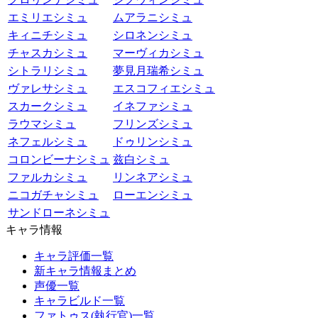
エミリエシミュ
ムアラニシミュ
キィニチシミュ
シロネンシミュ
チャスカシミュ
マーヴィカシミュ
シトラリシミュ
夢見月瑞希シミュ
ヴァレサシミュ
エスコフィエシミュ
スカークシミュ
イネファシミュ
ラウマシミュ
フリンズシミュ
ネフェルシミュ
ドゥリンシミュ
コロンビーナシミュ
兹白シミュ
ファルカシミュ
リンネアシミュ
ニコガチャシミュ
ローエンシミュ
サンドローネシミュ
キャラ情報
キャラ評価一覧
新キャラ情報まとめ
声優一覧
キャラビルド一覧
ファトゥス(執行官)一覧