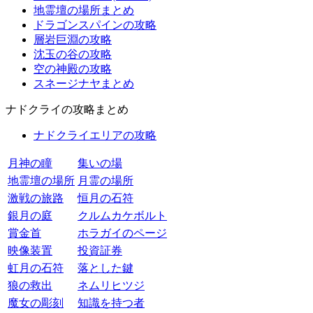
地霊壇の場所まとめ
ドラゴンスパインの攻略
層岩巨淵の攻略
沈玉の谷の攻略
空の神殿の攻略
スネージナヤまとめ
ナドクライの攻略まとめ
ナドクライエリアの攻略
月神の瞳
集いの場
地霊壇の場所
月霊の場所
激戦の旅路
恒月の石符
銀月の庭
クルムカケボルト
賞金首
ホラガイのページ
映像装置
投資証券
虹月の石符
落とした鍵
狼の救出
ネムリヒツジ
魔女の彫刻
知識を持つ者