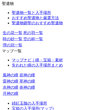
聖遺物
聖遺物一覧と入手場所
おすすめ聖遺物と厳選方法
聖遺物廻聖のおすすめ聖遺物
生の花一覧
死の羽一覧
時の砂一覧
空の杯一覧
理の冠一覧
マップ一覧
マップナビ｜瞳・宝箱・素材
失われた瞳の入手場所まとめ
風神の瞳
岩神の瞳
雷神の瞳
草神の瞳
水神の瞳
炎神の瞳
月神の瞳
緋紅玉髄の入手場所
宝箱の入手場所(マップ)