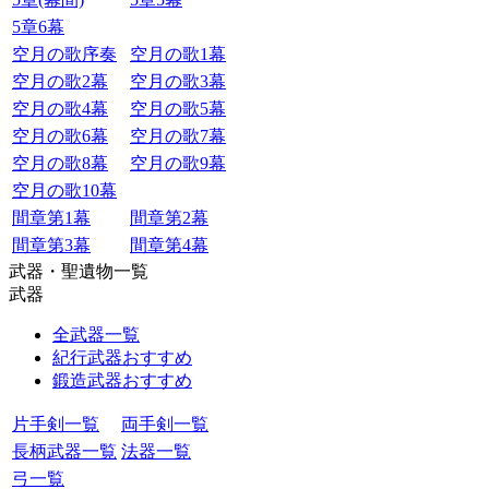
5章6幕
空月の歌序奏
空月の歌1幕
空月の歌2幕
空月の歌3幕
空月の歌4幕
空月の歌5幕
空月の歌6幕
空月の歌7幕
空月の歌8幕
空月の歌9幕
空月の歌10幕
間章第1幕
間章第2幕
間章第3幕
間章第4幕
武器・聖遺物一覧
武器
全武器一覧
紀行武器おすすめ
鍛造武器おすすめ
片手剣一覧
両手剣一覧
長柄武器一覧
法器一覧
弓一覧