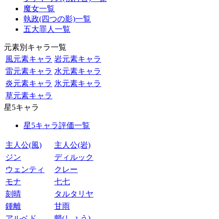
魔女一覧
執政(四つの影)一覧
五大罪人一覧
元素別キャラ一覧
風元素キャラ
岩元素キャラ
雷元素キャラ
水元素キャラ
炎元素キャラ
氷元素キャラ
草元素キャラ
星5キャラ
星5キャラ評価一覧
主人公(風)
主人公(岩)
ジン
ディルック
ウェンティ
クレー
モナ
七七
刻晴
タルタリヤ
鍾離
甘雨
アルベド
魈(しょう)