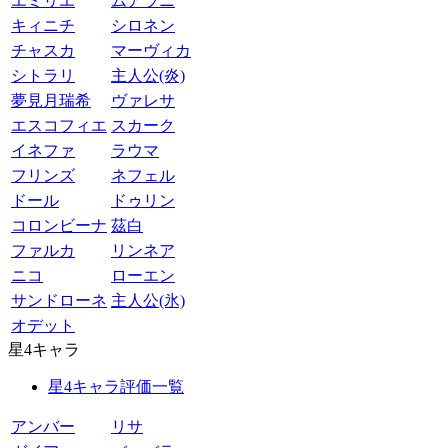
エミリエ
ムアラニ
キィニチ
シロネン
チャスカ
マーヴィカ
シトラリ
主人公(炎)
夢見月瑞希
ヴァレサ
エスコフィエ
スカーク
イネファ
ラウマ
フリンズ
ネフェル
ドール
ドゥリン
コロンビーナ
茲白
ファルカ
リンネア
ニコ
ローエン
サンドローネ
主人公(氷)
オデット
星4キャラ
星4キャラ評価一覧
アンバー
リサ