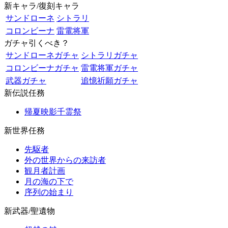
新キャラ/復刻キャラ
サンドローネ
シトラリ
コロンビーナ
雷電将軍
ガチャ引くべき？
サンドローネガチャ
シトラリガチャ
コロンビーナガチャ
雷電将軍ガチャ
武器ガチャ
追憶祈願ガチャ
新伝説任務
帰夏映影千霊祭
新世界任務
先駆者
外の世界からの来訪者
観月者計画
月の海の下で
序列の始まり
新武器/聖遺物