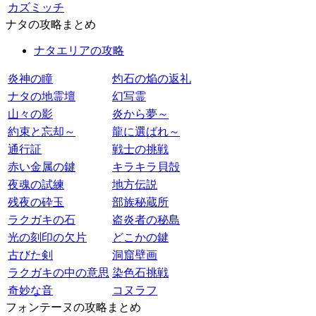
カズミッチ
ナタの攻略まとめ
ナタエリアの攻略
炎神の瞳
灼石の焔の返礼
ナタの地霊壇
幻写霊
山々の影
炎から夢～
約束と忘却～
龍に選ばれ～
通行証
戦士の挑戦
赤い金属の鍵
キラキラ貝殻
夜魂の試練
地方伝説
残夜の砕玉
部族秘蔵所
ラクガキの石
盗炎者の秘島
光の刻印の欠片
どこかの鍵
古びた剣
洞窟壁画
ラクガキの中の意思
染色石挑戦
奇妙な音
コヌラフ
フォンテーヌの攻略まとめ