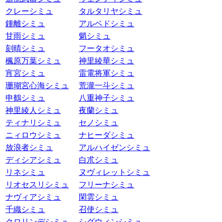
クレーシミュ
タルタリヤシミュ
鍾離シミュ
アルベドシミュ
甘雨シミュ
魈シミュ
刻晴シミュ
フータオシミュ
楓原万葉シミュ
神里綾華シミュ
宵宮シミュ
雷電将軍シミュ
珊瑚宮心海シミュ
荒瀧一斗シミュ
申鶴シミュ
八重神子シミュ
神里綾人シミュ
夜蘭シミュ
ティナリシミュ
セノシミュ
ニィロウシミュ
ナヒーダシミュ
放浪者シミュ
アルハイゼンシミュ
ディシアシミュ
白朮シミュ
リネシミュ
ヌヴィレットシミュ
リオセスリシミュ
フリーナシミュ
ナヴィアシミュ
閑雲シミュ
千織シミュ
召使シミュ
クロリンデシミュ
シグウィンシミュ