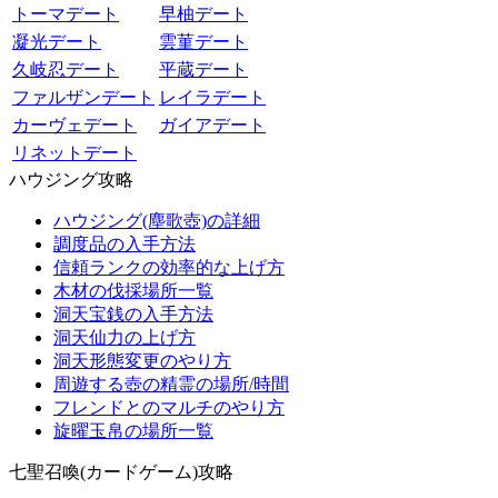
トーマデート
早柚デート
凝光デート
雲菫デート
久岐忍デート
平蔵デート
ファルザンデート
レイラデート
カーヴェデート
ガイアデート
リネットデート
ハウジング攻略
ハウジング(塵歌壺)の詳細
調度品の入手方法
信頼ランクの効率的な上げ方
木材の伐採場所一覧
洞天宝銭の入手方法
洞天仙力の上げ方
洞天形態変更のやり方
周遊する壺の精霊の場所/時間
フレンドとのマルチのやり方
旋曜玉帛の場所一覧
七聖召喚(カードゲーム)攻略