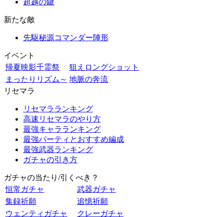
超越の鍵
新たな敵
先駆秘源コマンダー陣形
イベント
帰夏映影千霊祭
狙えロングショット
まったりリズム～
地脈の奔流
リセマラ
リセマラランキング
高速リセマラのやり方
最強キャラランキング
最強パーティとおすすめ編成
最強武器ランキング
ガチャの引き方
ガチャの当たり/引くべき？
恒常ガチャ
武器ガチャ
集録祈願
追憶祈願
ウェンティガチャ
クレーガチャ