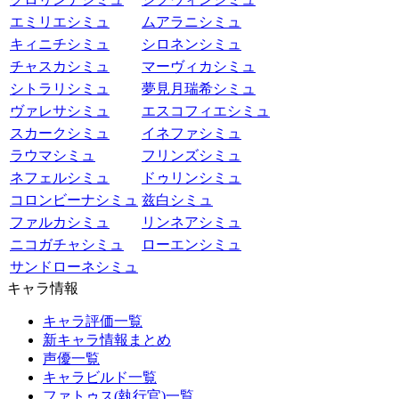
エミリエシミュ
ムアラニシミュ
キィニチシミュ
シロネンシミュ
チャスカシミュ
マーヴィカシミュ
シトラリシミュ
夢見月瑞希シミュ
ヴァレサシミュ
エスコフィエシミュ
スカークシミュ
イネファシミュ
ラウマシミュ
フリンズシミュ
ネフェルシミュ
ドゥリンシミュ
コロンビーナシミュ
兹白シミュ
ファルカシミュ
リンネアシミュ
ニコガチャシミュ
ローエンシミュ
サンドローネシミュ
キャラ情報
キャラ評価一覧
新キャラ情報まとめ
声優一覧
キャラビルド一覧
ファトゥス(執行官)一覧