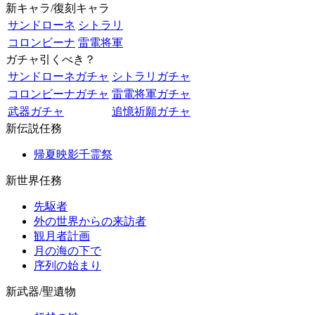
新キャラ/復刻キャラ
サンドローネ
シトラリ
コロンビーナ
雷電将軍
ガチャ引くべき？
サンドローネガチャ
シトラリガチャ
コロンビーナガチャ
雷電将軍ガチャ
武器ガチャ
追憶祈願ガチャ
新伝説任務
帰夏映影千霊祭
新世界任務
先駆者
外の世界からの来訪者
観月者計画
月の海の下で
序列の始まり
新武器/聖遺物