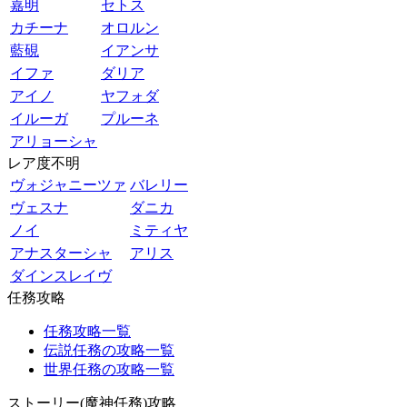
嘉明
セトス
カチーナ
オロルン
藍硯
イアンサ
イファ
ダリア
アイノ
ヤフォダ
イルーガ
プルーネ
アリョーシャ
レア度不明
ヴォジャニーツァ
バレリー
ヴェスナ
ダニカ
ノイ
ミティヤ
アナスターシャ
アリス
ダインスレイヴ
任務攻略
任務攻略一覧
伝説任務の攻略一覧
世界任務の攻略一覧
ストーリー(魔神任務)攻略