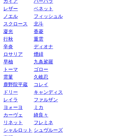
ガイア
バーバラ
レザー
ベネット
ノエル
フィッシュル
スクロース
北斗
凝光
香菱
行秋
重雲
辛炎
ディオナ
ロサリア
煙緋
早柚
九条裟羅
トーマ
ゴロー
雲菫
久岐忍
鹿野院平蔵
コレイ
ドリー
キャンディス
レイラ
ファルザン
ヨォーヨ
ミカ
カーヴェ
綺良々
リネット
フレミネ
シャルロット
シュヴルーズ