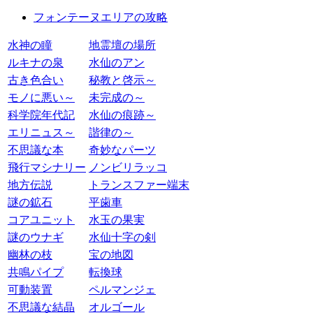
フォンテーヌエリアの攻略
水神の瞳
地霊壇の場所
ルキナの泉
水仙のアン
古き色合い
秘教と啓示～
モノに悪い～
未完成の～
科学院年代記
水仙の痕跡～
エリニュス～
諧律の～
不思議な本
奇妙なパーツ
飛行マシナリー
ノンビリラッコ
地方伝説
トランスファー端末
謎の鉱石
平歯車
コアユニット
水玉の果実
謎のウナギ
水仙十字の剣
幽林の枝
宝の地図
共鳴パイプ
転換球
可動装置
ペルマンジェ
不思議な結晶
オルゴール