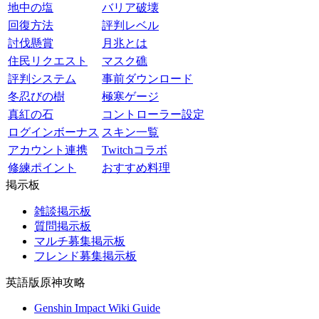
地中の塩
バリア破壊
回復方法
評判レベル
討伐懸賞
月兆とは
住民リクエスト
マスク礁
評判システム
事前ダウンロード
冬忍びの樹
極寒ゲージ
真紅の石
コントローラー設定
ログインボーナス
スキン一覧
アカウント連携
Twitchコラボ
修練ポイント
おすすめ料理
掲示板
雑談掲示板
質問掲示板
マルチ募集掲示板
フレンド募集掲示板
英語版原神攻略
Genshin Impact Wiki Guide