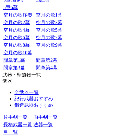
5章6幕
空月の歌序奏
空月の歌1幕
空月の歌2幕
空月の歌3幕
空月の歌4幕
空月の歌5幕
空月の歌6幕
空月の歌7幕
空月の歌8幕
空月の歌9幕
空月の歌10幕
間章第1幕
間章第2幕
間章第3幕
間章第4幕
武器・聖遺物一覧
武器
全武器一覧
紀行武器おすすめ
鍛造武器おすすめ
片手剣一覧
両手剣一覧
長柄武器一覧
法器一覧
弓一覧