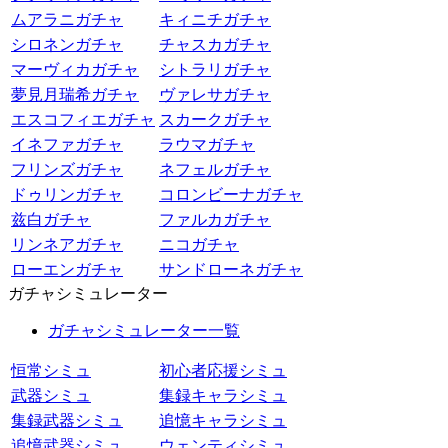
ムアラニガチャ
キィニチガチャ
シロネンガチャ
チャスカガチャ
マーヴィカガチャ
シトラリガチャ
夢見月瑞希ガチャ
ヴァレサガチャ
エスコフィエガチャ
スカークガチャ
イネファガチャ
ラウマガチャ
フリンズガチャ
ネフェルガチャ
ドゥリンガチャ
コロンビーナガチャ
兹白ガチャ
ファルカガチャ
リンネアガチャ
ニコガチャ
ローエンガチャ
サンドローネガチャ
ガチャシミュレーター
ガチャシミュレーター一覧
恒常シミュ
初心者応援シミュ
武器シミュ
集録キャラシミュ
集録武器シミュ
追憶キャラシミュ
追憶武器シミュ
ウェンティシミュ