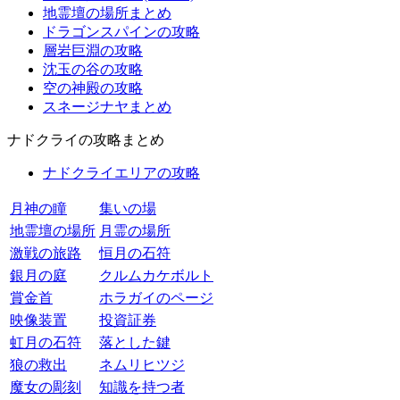
地霊壇の場所まとめ
ドラゴンスパインの攻略
層岩巨淵の攻略
沈玉の谷の攻略
空の神殿の攻略
スネージナヤまとめ
ナドクライの攻略まとめ
ナドクライエリアの攻略
月神の瞳
集いの場
地霊壇の場所
月霊の場所
激戦の旅路
恒月の石符
銀月の庭
クルムカケボルト
賞金首
ホラガイのページ
映像装置
投資証券
虹月の石符
落とした鍵
狼の救出
ネムリヒツジ
魔女の彫刻
知識を持つ者