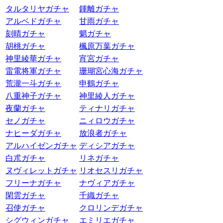
タルタリヤガチャ
鍾離ガチャ
アルベドガチャ
甘雨ガチャ
刻晴ガチャ
魈ガチャ
胡桃ガチャ
楓原万葉ガチャ
神里綾華ガチャ
宵宮ガチャ
雷電将軍ガチャ
珊瑚宮心海ガチャ
荒瀧一斗ガチャ
申鶴ガチャ
八重神子ガチャ
神里綾人ガチャ
夜蘭ガチャ
ティナリガチャ
セノガチャ
ニィロウガチャ
ナヒーダガチャ
放浪者ガチャ
アルハイゼンガチャ
ディシアガチャ
白朮ガチャ
リネガチャ
ヌヴィレットガチャ
リオセスリガチャ
フリーナガチャ
ナヴィアガチャ
閑雲ガチャ
千織ガチャ
召使ガチャ
クロリンデガチャ
シグウィンガチャ
エミリエガチャ