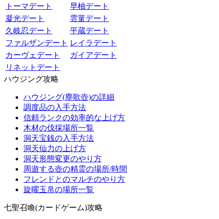
トーマデート
早柚デート
凝光デート
雲菫デート
久岐忍デート
平蔵デート
ファルザンデート
レイラデート
カーヴェデート
ガイアデート
リネットデート
ハウジング攻略
ハウジング(塵歌壺)の詳細
調度品の入手方法
信頼ランクの効率的な上げ方
木材の伐採場所一覧
洞天宝銭の入手方法
洞天仙力の上げ方
洞天形態変更のやり方
周遊する壺の精霊の場所/時間
フレンドとのマルチのやり方
旋曜玉帛の場所一覧
七聖召喚(カードゲーム)攻略