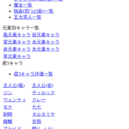
魔女一覧
執政(四つの影)一覧
五大罪人一覧
元素別キャラ一覧
風元素キャラ
岩元素キャラ
雷元素キャラ
水元素キャラ
炎元素キャラ
氷元素キャラ
草元素キャラ
星5キャラ
星5キャラ評価一覧
主人公(風)
主人公(岩)
ジン
ディルック
ウェンティ
クレー
モナ
七七
刻晴
タルタリヤ
鍾離
甘雨
アルベド
魈(しょう)