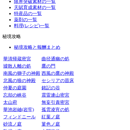
限界突破素材の一覧
天賦育成素材の一覧
特産品の一覧
薬剤の一覧
料理(レシピ)一覧
秘境攻略
秘境攻略と報酬まとめ
華清帰蔵密宮
曲径通幽の処
墟散人離の処
鷹の門
南風の獅子の神殿
西風の鷹の神殿
北風の狼の神殿
セシリアの苗床
仲夏の庭園
銘記の谷
忘却の峡谷
震雷連山密宮
太山府
無妄引責密宮
華池岩岫(岩牢)
孤雲凌宵の処
フィンドニール
紅葉ノ庭
砂流ノ庭
菫色ノ庭