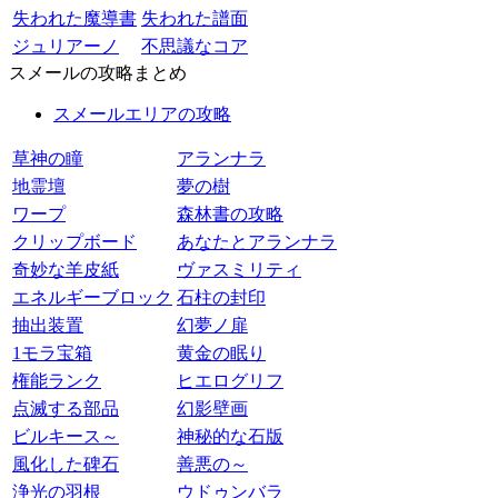
失われた魔導書
失われた譜面
ジュリアーノ
不思議なコア
スメールの攻略まとめ
スメールエリアの攻略
草神の瞳
アランナラ
地霊壇
夢の樹
ワープ
森林書の攻略
クリップボード
あなたとアランナラ
奇妙な羊皮紙
ヴァスミリティ
エネルギーブロック
石柱の封印
抽出装置
幻夢ノ扉
1モラ宝箱
黄金の眠り
権能ランク
ヒエログリフ
点滅する部品
幻影壁画
ビルキース～
神秘的な石版
風化した碑石
善悪の～
浄光の羽根
ウドゥンバラ