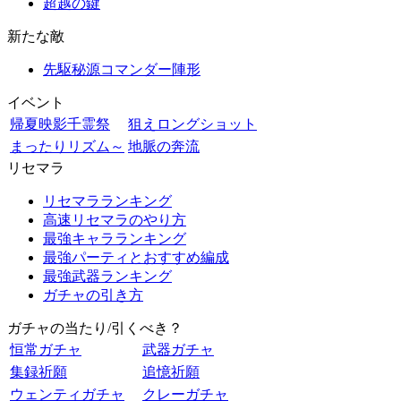
超越の鍵
新たな敵
先駆秘源コマンダー陣形
イベント
帰夏映影千霊祭
狙えロングショット
まったりリズム～
地脈の奔流
リセマラ
リセマラランキング
高速リセマラのやり方
最強キャラランキング
最強パーティとおすすめ編成
最強武器ランキング
ガチャの引き方
ガチャの当たり/引くべき？
恒常ガチャ
武器ガチャ
集録祈願
追憶祈願
ウェンティガチャ
クレーガチャ