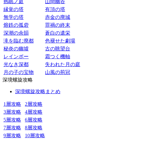
熟眠ノ庭
山間幽谷
縁覚の塔
有頂の塔
無学の塔
赤金の廃城
熔鉄の孤砦
罪禍の終末
深潮の余韻
蒼白の遺栄
滝を臨む廃都
色褪せた劇場
秘炎の幽墟
古の眺望台
レインボー
霜つく機軸
光なき深都
失われた月の庭
月の子の宝物
山風の荊冠
深境螺旋攻略
深境螺旋攻略まとめ
1層攻略
2層攻略
3層攻略
4層攻略
5層攻略
6層攻略
7層攻略
8層攻略
9層攻略
10層攻略