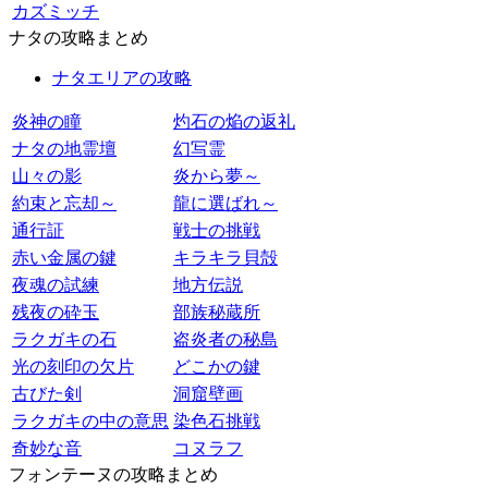
カズミッチ
ナタの攻略まとめ
ナタエリアの攻略
炎神の瞳
灼石の焔の返礼
ナタの地霊壇
幻写霊
山々の影
炎から夢～
約束と忘却～
龍に選ばれ～
通行証
戦士の挑戦
赤い金属の鍵
キラキラ貝殻
夜魂の試練
地方伝説
残夜の砕玉
部族秘蔵所
ラクガキの石
盗炎者の秘島
光の刻印の欠片
どこかの鍵
古びた剣
洞窟壁画
ラクガキの中の意思
染色石挑戦
奇妙な音
コヌラフ
フォンテーヌの攻略まとめ