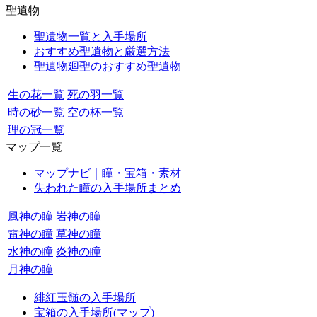
聖遺物
聖遺物一覧と入手場所
おすすめ聖遺物と厳選方法
聖遺物廻聖のおすすめ聖遺物
生の花一覧
死の羽一覧
時の砂一覧
空の杯一覧
理の冠一覧
マップ一覧
マップナビ｜瞳・宝箱・素材
失われた瞳の入手場所まとめ
風神の瞳
岩神の瞳
雷神の瞳
草神の瞳
水神の瞳
炎神の瞳
月神の瞳
緋紅玉髄の入手場所
宝箱の入手場所(マップ)