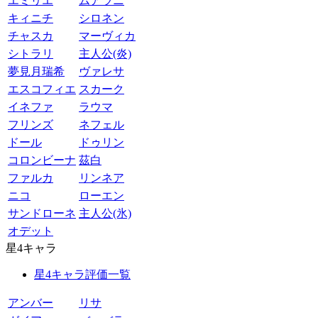
エミリエ
ムアラニ
キィニチ
シロネン
チャスカ
マーヴィカ
シトラリ
主人公(炎)
夢見月瑞希
ヴァレサ
エスコフィエ
スカーク
イネファ
ラウマ
フリンズ
ネフェル
ドール
ドゥリン
コロンビーナ
茲白
ファルカ
リンネア
ニコ
ローエン
サンドローネ
主人公(氷)
オデット
星4キャラ
星4キャラ評価一覧
アンバー
リサ