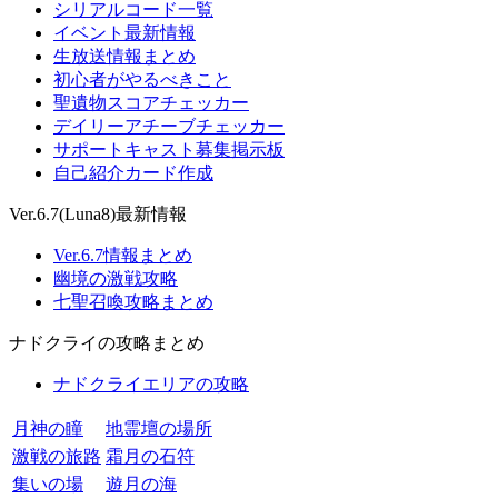
シリアルコード一覧
イベント最新情報
生放送情報まとめ
初心者がやるべきこと
聖遺物スコアチェッカー
デイリーアチーブチェッカー
サポートキャスト募集掲示板
自己紹介カード作成
Ver.6.7(Luna8)最新情報
Ver.6.7情報まとめ
幽境の激戦攻略
七聖召喚攻略まとめ
ナドクライの攻略まとめ
ナドクライエリアの攻略
月神の瞳
地霊壇の場所
激戦の旅路
霜月の石符
集いの場
遊月の海