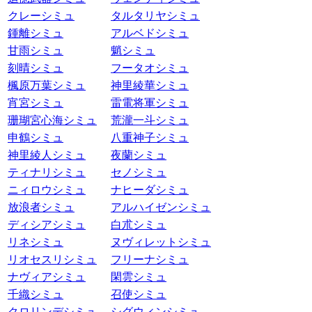
クレーシミュ
タルタリヤシミュ
鍾離シミュ
アルベドシミュ
甘雨シミュ
魈シミュ
刻晴シミュ
フータオシミュ
楓原万葉シミュ
神里綾華シミュ
宵宮シミュ
雷電将軍シミュ
珊瑚宮心海シミュ
荒瀧一斗シミュ
申鶴シミュ
八重神子シミュ
神里綾人シミュ
夜蘭シミュ
ティナリシミュ
セノシミュ
ニィロウシミュ
ナヒーダシミュ
放浪者シミュ
アルハイゼンシミュ
ディシアシミュ
白朮シミュ
リネシミュ
ヌヴィレットシミュ
リオセスリシミュ
フリーナシミュ
ナヴィアシミュ
閑雲シミュ
千織シミュ
召使シミュ
クロリンデシミュ
シグウィンシミュ