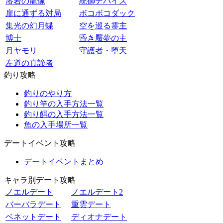
溶岩の龍像
統御デバイス
扉に通ずる対局
ボコボコダック
集光の幻月蝶
空を巡る霊主
博士
昏き魘夢の主
月ヤモリ
守護者・堕天
左道の真諦者
釣り攻略
釣りのやり方
釣り竿の入手方法一覧
釣り餌の入手方法一覧
魚の入手場所一覧
デートイベント攻略
デートイベントまとめ
キャラ別デート攻略
ノエルデート
ノエルデート2
バーバラデート
重雲デート
ベネットデート
ディオナデート