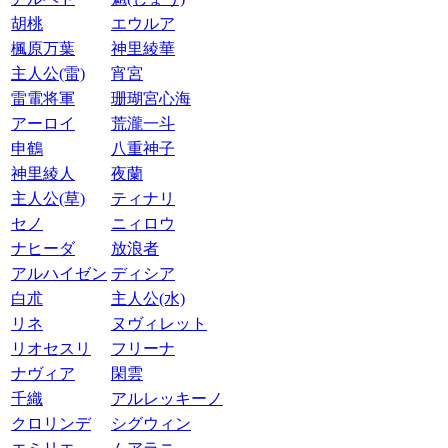
胡桃
エウルア
楓原万葉
神里綾華
主人公(雷)
宵宮
雷電将軍
珊瑚宮心海
アーロイ
荒瀧一斗
申鶴
八重神子
神里綾人
夜蘭
主人公(草)
ティナリ
セノ
ニィロウ
ナヒーダ
放浪者
アルハイゼン
ディシア
白朮
主人公(水)
リネ
ヌヴィレット
リオセスリ
フリーナ
ナヴィア
閑雲
千織
アルレッキーノ
クロリンデ
シグウィン