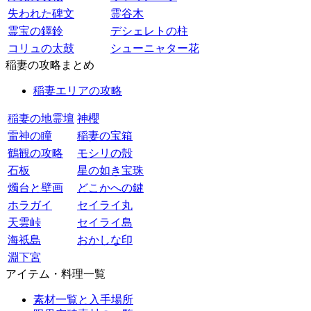
失われた碑文
霊谷木
霊宝の鐸鈴
デシェレトの柱
コリュの太鼓
シューニャター花
稲妻の攻略まとめ
稲妻エリアの攻略
稲妻の地霊壇
神櫻
雷神の瞳
稲妻の宝箱
鶴観の攻略
モシリの殻
石板
星の如き宝珠
燭台と壁画
どこかへの鍵
ホラガイ
セイライ丸
天雲峠
セイライ島
海祇島
おかしな印
淵下宮
アイテム・料理一覧
素材一覧と入手場所