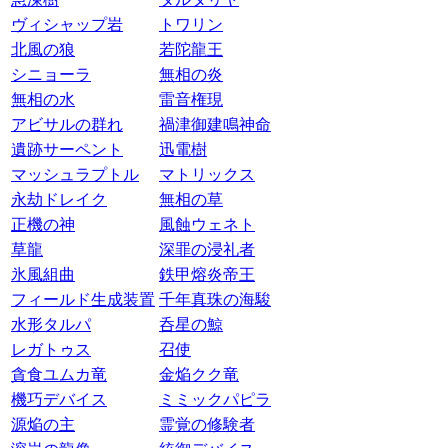
ヴィシャップ岩
トワリン
北風の狼
若陀龍王
シニョーラ
無相の炎
無相の水
雷音権現
アビサルの群れ
禍津御建鳴神命
遺跡サーペント
迅電樹
マッシュラプトル
マトリックス
永劫ドレイク
無相の草
正機の神
風蝕ウェネト
草龍
深罪の浸礼者
氷風組曲
鉄甲熔炎帝王
フィールド生成装置
千年真珠の海駿
水形タルパ
呑星の鯨
レガトゥス
召使
貪食ユムカ竜
金焔クク竜
機巧デバイス
ミミックパピラ
源焔の主
霊覚の修験者