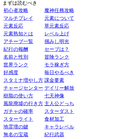
まずは読むべき
初心者攻略
魔神任務攻略
マルチプレイ
元素について
元素反応
草元素反応
元素熟知とは
レベル上げ
アチーブ一覧
掴みし明光
紀行の報酬
セーブは？
名前と性別
冒険ランク
世界ランク
モラ稼ぎ方
好感度
毎日やるべき
スタミナ増やし方
課金要素
チャージセンター
デイリー解放
樹脂の使い方
七天神像
風龍廃墟の行き方
主人公どっち
ガチャの確率
スターダスト
スターライト
食材加工
地霊壇の鍵
キャラレベル
無名の宝蔵
紀行武器