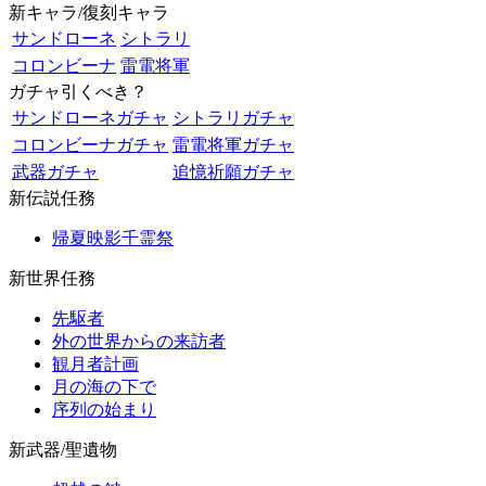
新キャラ/復刻キャラ
サンドローネ
シトラリ
コロンビーナ
雷電将軍
ガチャ引くべき？
サンドローネガチャ
シトラリガチャ
コロンビーナガチャ
雷電将軍ガチャ
武器ガチャ
追憶祈願ガチャ
新伝説任務
帰夏映影千霊祭
新世界任務
先駆者
外の世界からの来訪者
観月者計画
月の海の下で
序列の始まり
新武器/聖遺物