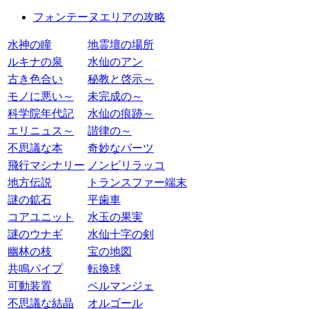
フォンテーヌエリアの攻略
水神の瞳
地霊壇の場所
ルキナの泉
水仙のアン
古き色合い
秘教と啓示～
モノに悪い～
未完成の～
科学院年代記
水仙の痕跡～
エリニュス～
諧律の～
不思議な本
奇妙なパーツ
飛行マシナリー
ノンビリラッコ
地方伝説
トランスファー端末
謎の鉱石
平歯車
コアユニット
水玉の果実
謎のウナギ
水仙十字の剣
幽林の枝
宝の地図
共鳴パイプ
転換球
可動装置
ペルマンジェ
不思議な結晶
オルゴール