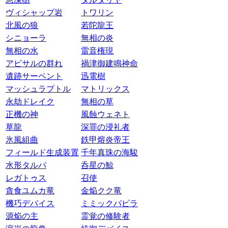
ヴィシャップ岩
トワリン
北風の狼
若陀龍王
シニョーラ
無相の炎
無相の水
雷音権現
アビサルの群れ
禍津御建鳴神命
遺跡サーペント
迅電樹
マッシュラプトル
マトリックス
永劫ドレイク
無相の草
正機の神
風蝕ウェネト
草龍
深罪の浸礼者
氷風組曲
鉄甲熔炎帝王
フィールド生成装置
千年真珠の海駿
水形タルパ
呑星の鯨
レガトゥス
召使
貪食ユムカ竜
金焔クク竜
機巧デバイス
ミミックパピラ
源焔の主
霊覚の修験者