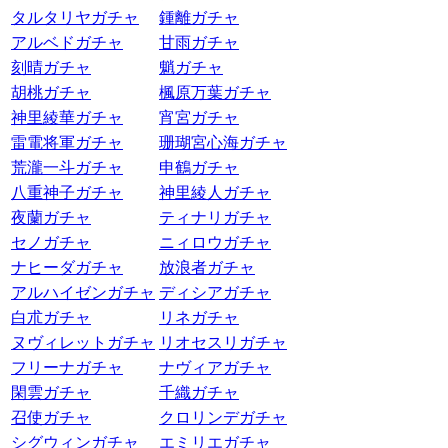
タルタリヤガチャ
鍾離ガチャ
アルベドガチャ
甘雨ガチャ
刻晴ガチャ
魈ガチャ
胡桃ガチャ
楓原万葉ガチャ
神里綾華ガチャ
宵宮ガチャ
雷電将軍ガチャ
珊瑚宮心海ガチャ
荒瀧一斗ガチャ
申鶴ガチャ
八重神子ガチャ
神里綾人ガチャ
夜蘭ガチャ
ティナリガチャ
セノガチャ
ニィロウガチャ
ナヒーダガチャ
放浪者ガチャ
アルハイゼンガチャ
ディシアガチャ
白朮ガチャ
リネガチャ
ヌヴィレットガチャ
リオセスリガチャ
フリーナガチャ
ナヴィアガチャ
閑雲ガチャ
千織ガチャ
召使ガチャ
クロリンデガチャ
シグウィンガチャ
エミリエガチャ