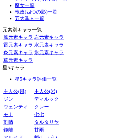
魔女一覧
執政(四つの影)一覧
五大罪人一覧
元素別キャラ一覧
風元素キャラ
岩元素キャラ
雷元素キャラ
水元素キャラ
炎元素キャラ
氷元素キャラ
草元素キャラ
星5キャラ
星5キャラ評価一覧
主人公(風)
主人公(岩)
ジン
ディルック
ウェンティ
クレー
モナ
七七
刻晴
タルタリヤ
鍾離
甘雨
アルベド
魈(しょう)