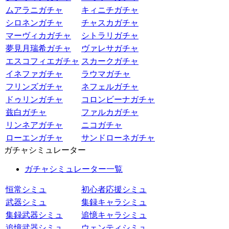
ムアラニガチャ
キィニチガチャ
シロネンガチャ
チャスカガチャ
マーヴィカガチャ
シトラリガチャ
夢見月瑞希ガチャ
ヴァレサガチャ
エスコフィエガチャ
スカークガチャ
イネファガチャ
ラウマガチャ
フリンズガチャ
ネフェルガチャ
ドゥリンガチャ
コロンビーナガチャ
兹白ガチャ
ファルカガチャ
リンネアガチャ
ニコガチャ
ローエンガチャ
サンドローネガチャ
ガチャシミュレーター
ガチャシミュレーター一覧
恒常シミュ
初心者応援シミュ
武器シミュ
集録キャラシミュ
集録武器シミュ
追憶キャラシミュ
追憶武器シミュ
ウェンティシミュ