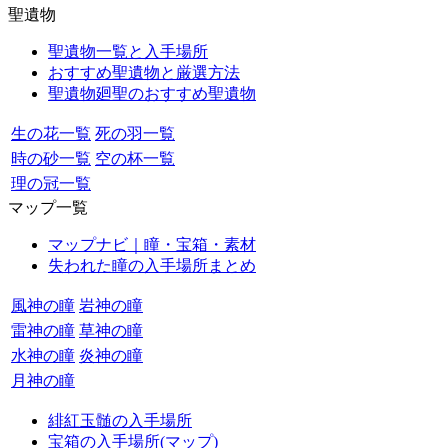
聖遺物
聖遺物一覧と入手場所
おすすめ聖遺物と厳選方法
聖遺物廻聖のおすすめ聖遺物
生の花一覧
死の羽一覧
時の砂一覧
空の杯一覧
理の冠一覧
マップ一覧
マップナビ｜瞳・宝箱・素材
失われた瞳の入手場所まとめ
風神の瞳
岩神の瞳
雷神の瞳
草神の瞳
水神の瞳
炎神の瞳
月神の瞳
緋紅玉髄の入手場所
宝箱の入手場所(マップ)