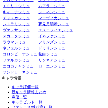
エミリエシミュ
ムアラニシミュ
キィニチシミュ
シロネンシミュ
チャスカシミュ
マーヴィカシミュ
シトラリシミュ
夢見月瑞希シミュ
ヴァレサシミュ
エスコフィエシミュ
スカークシミュ
イネファシミュ
ラウマシミュ
フリンズシミュ
ネフェルシミュ
ドゥリンシミュ
コロンビーナシミュ
兹白シミュ
ファルカシミュ
リンネアシミュ
ニコガチャシミュ
ローエンシミュ
サンドローネシミュ
キャラ情報
キャラ評価一覧
新キャラ情報まとめ
声優一覧
キャラビルド一覧
ファトゥス(執行官)一覧