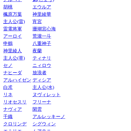
胡桃
エウルア
楓原万葉
神里綾華
主人公(雷)
宵宮
雷電将軍
珊瑚宮心海
アーロイ
荒瀧一斗
申鶴
八重神子
神里綾人
夜蘭
主人公(草)
ティナリ
セノ
ニィロウ
ナヒーダ
放浪者
アルハイゼン
ディシア
白朮
主人公(水)
リネ
ヌヴィレット
リオセスリ
フリーナ
ナヴィア
閑雲
千織
アルレッキーノ
クロリンデ
シグウィン