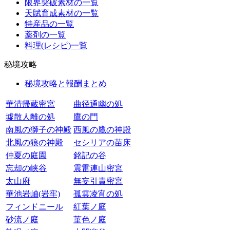
限界突破素材の一覧
天賦育成素材の一覧
特産品の一覧
薬剤の一覧
料理(レシピ)一覧
秘境攻略
秘境攻略と報酬まとめ
華清帰蔵密宮
曲径通幽の処
墟散人離の処
鷹の門
南風の獅子の神殿
西風の鷹の神殿
北風の狼の神殿
セシリアの苗床
仲夏の庭園
銘記の谷
忘却の峡谷
震雷連山密宮
太山府
無妄引責密宮
華池岩岫(岩牢)
孤雲凌宵の処
フィンドニール
紅葉ノ庭
砂流ノ庭
菫色ノ庭