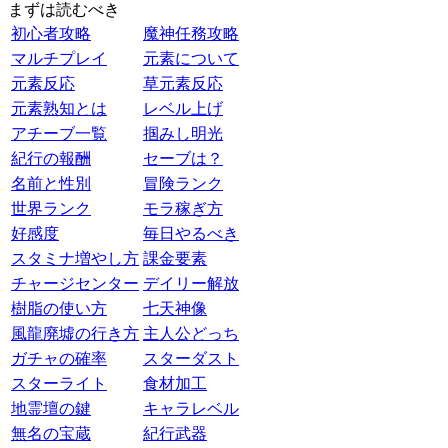
まずは読むべき
初心者攻略
魔神任務攻略
マルチプレイ
元素について
元素反応
草元素反応
元素熟知とは
レベル上げ
アチーブ一覧
掴みし明光
紀行の報酬
セーブは？
名前と性別
冒険ランク
世界ランク
モラ稼ぎ方
好感度
毎日やるべき
スタミナ増やし方
課金要素
チャージセンター
デイリー解放
樹脂の使い方
七天神像
風龍廃墟の行き方
主人公どっち
ガチャの確率
スターダスト
スターライト
食材加工
地霊壇の鍵
キャラレベル
無名の宝蔵
紀行武器