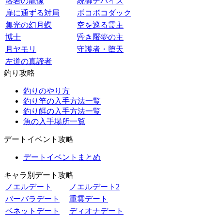
溶岩の龍像
統御デバイス
扉に通ずる対局
ボコボコダック
集光の幻月蝶
空を巡る霊主
博士
昏き魘夢の主
月ヤモリ
守護者・堕天
左道の真諦者
釣り攻略
釣りのやり方
釣り竿の入手方法一覧
釣り餌の入手方法一覧
魚の入手場所一覧
デートイベント攻略
デートイベントまとめ
キャラ別デート攻略
ノエルデート
ノエルデート2
バーバラデート
重雲デート
ベネットデート
ディオナデート