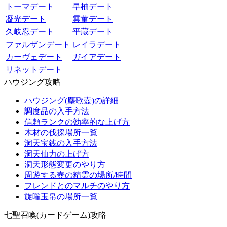
トーマデート
早柚デート
凝光デート
雲菫デート
久岐忍デート
平蔵デート
ファルザンデート
レイラデート
カーヴェデート
ガイアデート
リネットデート
ハウジング攻略
ハウジング(塵歌壺)の詳細
調度品の入手方法
信頼ランクの効率的な上げ方
木材の伐採場所一覧
洞天宝銭の入手方法
洞天仙力の上げ方
洞天形態変更のやり方
周遊する壺の精霊の場所/時間
フレンドとのマルチのやり方
旋曜玉帛の場所一覧
七聖召喚(カードゲーム)攻略