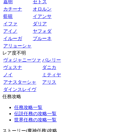
嘉明
セトス
カチーナ
オロルン
藍硯
イアンサ
イファ
ダリア
アイノ
ヤフォダ
イルーガ
プルーネ
アリョーシャ
レア度不明
ヴォジャニーツァ
バレリー
ヴェスナ
ダニカ
ノイ
ミティヤ
アナスターシャ
アリス
ダインスレイヴ
任務攻略
任務攻略一覧
伝説任務の攻略一覧
世界任務の攻略一覧
ストーリー(魔神任務)攻略