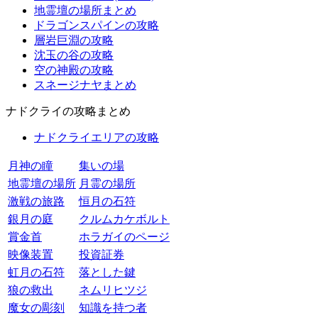
地霊壇の場所まとめ
ドラゴンスパインの攻略
層岩巨淵の攻略
沈玉の谷の攻略
空の神殿の攻略
スネージナヤまとめ
ナドクライの攻略まとめ
ナドクライエリアの攻略
月神の瞳
集いの場
地霊壇の場所
月霊の場所
激戦の旅路
恒月の石符
銀月の庭
クルムカケボルト
賞金首
ホラガイのページ
映像装置
投資証券
虹月の石符
落とした鍵
狼の救出
ネムリヒツジ
魔女の彫刻
知識を持つ者