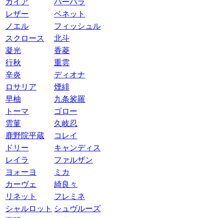
ガイア
バーバラ
レザー
ベネット
ノエル
フィッシュル
スクロース
北斗
凝光
香菱
行秋
重雲
辛炎
ディオナ
ロサリア
煙緋
早柚
九条裟羅
トーマ
ゴロー
雲菫
久岐忍
鹿野院平蔵
コレイ
ドリー
キャンディス
レイラ
ファルザン
ヨォーヨ
ミカ
カーヴェ
綺良々
リネット
フレミネ
シャルロット
シュヴルーズ