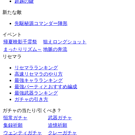
超越の鍵
新たな敵
先駆秘源コマンダー陣形
イベント
帰夏映影千霊祭
狙えロングショット
まったりリズム～
地脈の奔流
リセマラ
リセマラランキング
高速リセマラのやり方
最強キャラランキング
最強パーティとおすすめ編成
最強武器ランキング
ガチャの引き方
ガチャの当たり/引くべき？
恒常ガチャ
武器ガチャ
集録祈願
追憶祈願
ウェンティガチャ
クレーガチャ