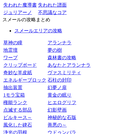
失われた魔導書
失われた譜面
ジュリアーノ
不思議なコア
スメールの攻略まとめ
スメールエリアの攻略
草神の瞳
アランナラ
地霊壇
夢の樹
ワープ
森林書の攻略
クリップボード
あなたとアランナラ
奇妙な羊皮紙
ヴァスミリティ
エネルギーブロック
石柱の封印
抽出装置
幻夢ノ扉
1モラ宝箱
黄金の眠り
権能ランク
ヒエログリフ
点滅する部品
幻影壁画
ビルキース～
神秘的な石版
風化した碑石
善悪の～
浄光の羽根
ウドゥンバラ