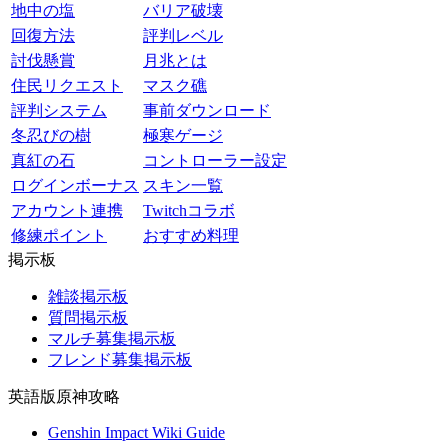
地中の塩
バリア破壊
回復方法
評判レベル
討伐懸賞
月兆とは
住民リクエスト
マスク礁
評判システム
事前ダウンロード
冬忍びの樹
極寒ゲージ
真紅の石
コントローラー設定
ログインボーナス
スキン一覧
アカウント連携
Twitchコラボ
修練ポイント
おすすめ料理
掲示板
雑談掲示板
質問掲示板
マルチ募集掲示板
フレンド募集掲示板
英語版原神攻略
Genshin Impact Wiki Guide