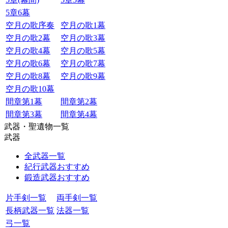
5章6幕
空月の歌序奏
空月の歌1幕
空月の歌2幕
空月の歌3幕
空月の歌4幕
空月の歌5幕
空月の歌6幕
空月の歌7幕
空月の歌8幕
空月の歌9幕
空月の歌10幕
間章第1幕
間章第2幕
間章第3幕
間章第4幕
武器・聖遺物一覧
武器
全武器一覧
紀行武器おすすめ
鍛造武器おすすめ
片手剣一覧
両手剣一覧
長柄武器一覧
法器一覧
弓一覧