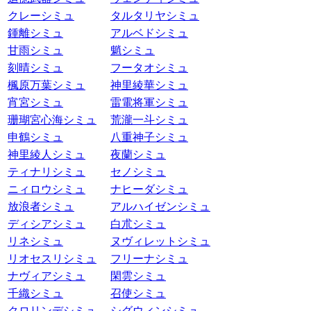
クレーシミュ
タルタリヤシミュ
鍾離シミュ
アルベドシミュ
甘雨シミュ
魈シミュ
刻晴シミュ
フータオシミュ
楓原万葉シミュ
神里綾華シミュ
宵宮シミュ
雷電将軍シミュ
珊瑚宮心海シミュ
荒瀧一斗シミュ
申鶴シミュ
八重神子シミュ
神里綾人シミュ
夜蘭シミュ
ティナリシミュ
セノシミュ
ニィロウシミュ
ナヒーダシミュ
放浪者シミュ
アルハイゼンシミュ
ディシアシミュ
白朮シミュ
リネシミュ
ヌヴィレットシミュ
リオセスリシミュ
フリーナシミュ
ナヴィアシミュ
閑雲シミュ
千織シミュ
召使シミュ
クロリンデシミュ
シグウィンシミュ