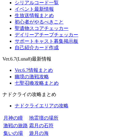
シリアルコード一覧
イベント最新情報
生放送情報まとめ
初心者がやるべきこと
聖遺物スコアチェッカー
デイリーアチーブチェッカー
サポートキャスト募集掲示板
自己紹介カード作成
Ver.6.7(Luna8)最新情報
Ver.6.7情報まとめ
幽境の激戦攻略
七聖召喚攻略まとめ
ナドクライの攻略まとめ
ナドクライエリアの攻略
月神の瞳
地霊壇の場所
激戦の旅路
霜月の石符
集いの場
遊月の海