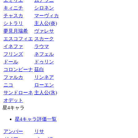
エミリエ
ムアラニ
キィニチ
シロネン
チャスカ
マーヴィカ
シトラリ
主人公(炎)
夢見月瑞希
ヴァレサ
エスコフィエ
スカーク
イネファ
ラウマ
フリンズ
ネフェル
ドール
ドゥリン
コロンビーナ
茲白
ファルカ
リンネア
ニコ
ローエン
サンドローネ
主人公(氷)
オデット
星4キャラ
星4キャラ評価一覧
アンバー
リサ