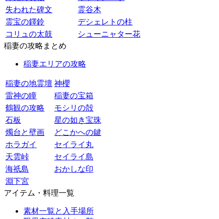
失われた碑文
霊谷木
霊宝の鐸鈴
デシェレトの柱
コリュの太鼓
シューニャター花
稲妻の攻略まとめ
稲妻エリアの攻略
稲妻の地霊壇
神櫻
雷神の瞳
稲妻の宝箱
鶴観の攻略
モシリの殻
石板
星の如き宝珠
燭台と壁画
どこかへの鍵
ホラガイ
セイライ丸
天雲峠
セイライ島
海祇島
おかしな印
淵下宮
アイテム・料理一覧
素材一覧と入手場所