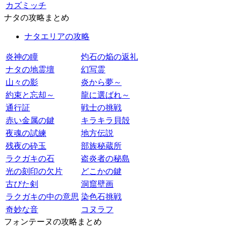
カズミッチ
ナタの攻略まとめ
ナタエリアの攻略
炎神の瞳
灼石の焔の返礼
ナタの地霊壇
幻写霊
山々の影
炎から夢～
約束と忘却～
龍に選ばれ～
通行証
戦士の挑戦
赤い金属の鍵
キラキラ貝殻
夜魂の試練
地方伝説
残夜の砕玉
部族秘蔵所
ラクガキの石
盗炎者の秘島
光の刻印の欠片
どこかの鍵
古びた剣
洞窟壁画
ラクガキの中の意思
染色石挑戦
奇妙な音
コヌラフ
フォンテーヌの攻略まとめ