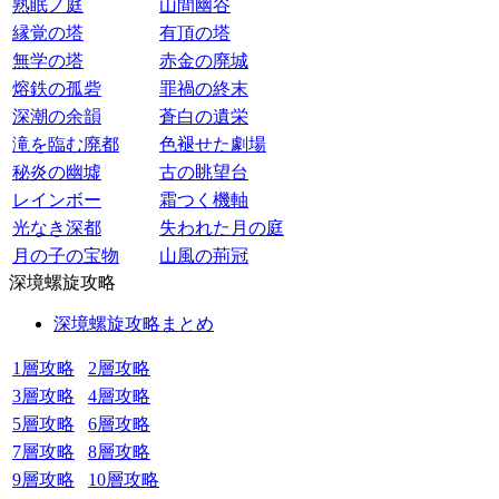
熟眠ノ庭
山間幽谷
縁覚の塔
有頂の塔
無学の塔
赤金の廃城
熔鉄の孤砦
罪禍の終末
深潮の余韻
蒼白の遺栄
滝を臨む廃都
色褪せた劇場
秘炎の幽墟
古の眺望台
レインボー
霜つく機軸
光なき深都
失われた月の庭
月の子の宝物
山風の荊冠
深境螺旋攻略
深境螺旋攻略まとめ
1層攻略
2層攻略
3層攻略
4層攻略
5層攻略
6層攻略
7層攻略
8層攻略
9層攻略
10層攻略