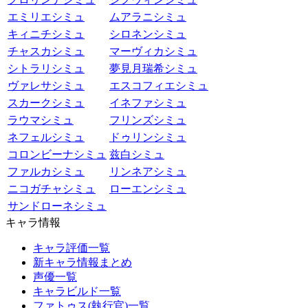
エミリエシミュ
ムアラニシミュ
キィニチシミュ
シロネンシミュ
チャスカシミュ
マーヴィカシミュ
シトラリシミュ
夢見月瑞希シミュ
ヴァレサシミュ
エスコフィエシミュ
スカークシミュ
イネファシミュ
ラウマシミュ
フリンズシミュ
ネフェルシミュ
ドゥリンシミュ
コロンビーナシミュ
兹白シミュ
ファルカシミュ
リンネアシミュ
ニコガチャシミュ
ローエンシミュ
サンドローネシミュ
キャラ情報
キャラ評価一覧
新キャラ情報まとめ
声優一覧
キャラビルド一覧
ファトゥス(執行官)一覧