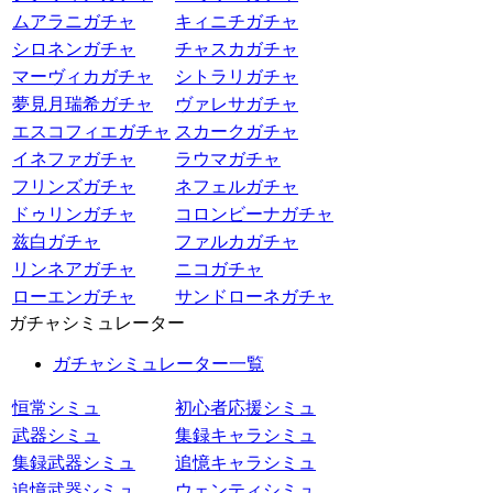
ムアラニガチャ
キィニチガチャ
シロネンガチャ
チャスカガチャ
マーヴィカガチャ
シトラリガチャ
夢見月瑞希ガチャ
ヴァレサガチャ
エスコフィエガチャ
スカークガチャ
イネファガチャ
ラウマガチャ
フリンズガチャ
ネフェルガチャ
ドゥリンガチャ
コロンビーナガチャ
兹白ガチャ
ファルカガチャ
リンネアガチャ
ニコガチャ
ローエンガチャ
サンドローネガチャ
ガチャシミュレーター
ガチャシミュレーター一覧
恒常シミュ
初心者応援シミュ
武器シミュ
集録キャラシミュ
集録武器シミュ
追憶キャラシミュ
追憶武器シミュ
ウェンティシミュ