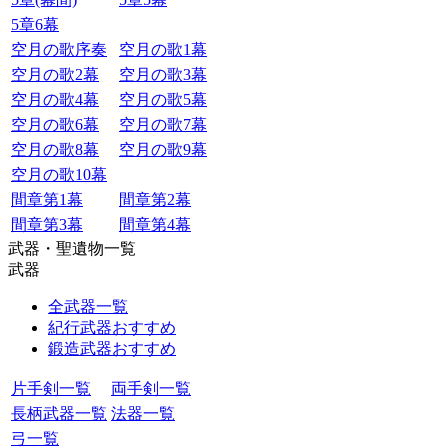
5章6幕
空月の歌序奏
空月の歌1幕
空月の歌2幕
空月の歌3幕
空月の歌4幕
空月の歌5幕
空月の歌6幕
空月の歌7幕
空月の歌8幕
空月の歌9幕
空月の歌10幕
間章第1幕
間章第2幕
間章第3幕
間章第4幕
武器・聖遺物一覧
武器
全武器一覧
紀行武器おすすめ
鍛造武器おすすめ
片手剣一覧
両手剣一覧
長柄武器一覧
法器一覧
弓一覧