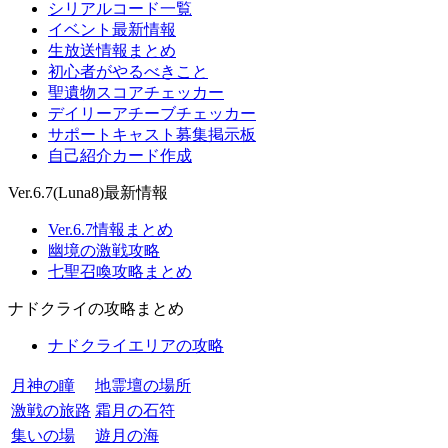
シリアルコード一覧
イベント最新情報
生放送情報まとめ
初心者がやるべきこと
聖遺物スコアチェッカー
デイリーアチーブチェッカー
サポートキャスト募集掲示板
自己紹介カード作成
Ver.6.7(Luna8)最新情報
Ver.6.7情報まとめ
幽境の激戦攻略
七聖召喚攻略まとめ
ナドクライの攻略まとめ
ナドクライエリアの攻略
月神の瞳
地霊壇の場所
激戦の旅路
霜月の石符
集いの場
遊月の海