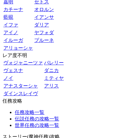
嘉明
セトス
カチーナ
オロルン
藍硯
イアンサ
イファ
ダリア
アイノ
ヤフォダ
イルーガ
プルーネ
アリョーシャ
レア度不明
ヴォジャニーツァ
バレリー
ヴェスナ
ダニカ
ノイ
ミティヤ
アナスターシャ
アリス
ダインスレイヴ
任務攻略
任務攻略一覧
伝説任務の攻略一覧
世界任務の攻略一覧
ストーリー(魔神任務)攻略