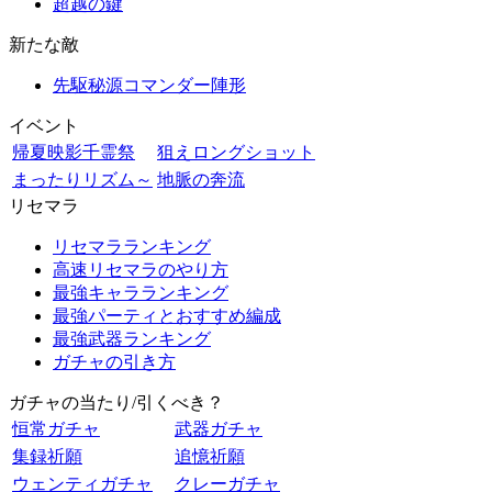
超越の鍵
新たな敵
先駆秘源コマンダー陣形
イベント
帰夏映影千霊祭
狙えロングショット
まったりリズム～
地脈の奔流
リセマラ
リセマラランキング
高速リセマラのやり方
最強キャラランキング
最強パーティとおすすめ編成
最強武器ランキング
ガチャの引き方
ガチャの当たり/引くべき？
恒常ガチャ
武器ガチャ
集録祈願
追憶祈願
ウェンティガチャ
クレーガチャ