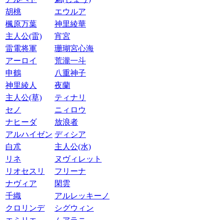
胡桃
エウルア
楓原万葉
神里綾華
主人公(雷)
宵宮
雷電将軍
珊瑚宮心海
アーロイ
荒瀧一斗
申鶴
八重神子
神里綾人
夜蘭
主人公(草)
ティナリ
セノ
ニィロウ
ナヒーダ
放浪者
アルハイゼン
ディシア
白朮
主人公(水)
リネ
ヌヴィレット
リオセスリ
フリーナ
ナヴィア
閑雲
千織
アルレッキーノ
クロリンデ
シグウィン