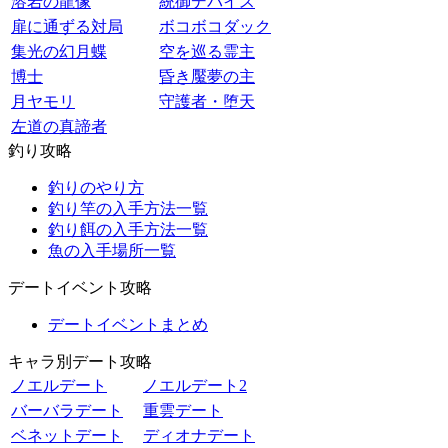
溶岩の龍像
統御デバイス
扉に通ずる対局
ボコボコダック
集光の幻月蝶
空を巡る霊主
博士
昏き魘夢の主
月ヤモリ
守護者・堕天
左道の真諦者
釣り攻略
釣りのやり方
釣り竿の入手方法一覧
釣り餌の入手方法一覧
魚の入手場所一覧
デートイベント攻略
デートイベントまとめ
キャラ別デート攻略
ノエルデート
ノエルデート2
バーバラデート
重雲デート
ベネットデート
ディオナデート