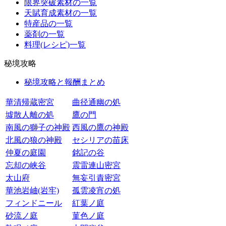
限界突破素材の一覧
天賦育成素材の一覧
特産品の一覧
薬剤の一覧
料理(レシピ)一覧
秘境攻略
秘境攻略と報酬まとめ
華清帰蔵密宮
曲径通幽の処
墟散人離の処
鷹の門
南風の獅子の神殿
西風の鷹の神殿
北風の狼の神殿
セシリアの苗床
仲夏の庭園
銘記の谷
忘却の峡谷
震雷連山密宮
太山府
無妄引責密宮
華池岩岫(岩牢)
孤雲凌宵の処
フィンドニール
紅葉ノ庭
砂流ノ庭
菫色ノ庭