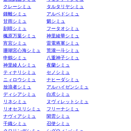
クレーシミュ
タルタリヤシミュ
鍾離シミュ
アルベドシミュ
甘雨シミュ
魈シミュ
刻晴シミュ
フータオシミュ
楓原万葉シミュ
神里綾華シミュ
宵宮シミュ
雷電将軍シミュ
珊瑚宮心海シミュ
荒瀧一斗シミュ
申鶴シミュ
八重神子シミュ
神里綾人シミュ
夜蘭シミュ
ティナリシミュ
セノシミュ
ニィロウシミュ
ナヒーダシミュ
放浪者シミュ
アルハイゼンシミュ
ディシアシミュ
白朮シミュ
リネシミュ
ヌヴィレットシミュ
リオセスリシミュ
フリーナシミュ
ナヴィアシミュ
閑雲シミュ
千織シミュ
召使シミュ
クロリンデシミュ
シグウィンシミュ