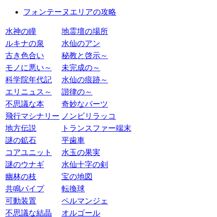
フォンテーヌエリアの攻略
水神の瞳
地霊壇の場所
ルキナの泉
水仙のアン
古き色合い
秘教と啓示～
モノに悪い～
未完成の～
科学院年代記
水仙の痕跡～
エリニュス～
諧律の～
不思議な本
奇妙なパーツ
飛行マシナリー
ノンビリラッコ
地方伝説
トランスファー端末
謎の鉱石
平歯車
コアユニット
水玉の果実
謎のウナギ
水仙十字の剣
幽林の枝
宝の地図
共鳴パイプ
転換球
可動装置
ペルマンジェ
不思議な結晶
オルゴール