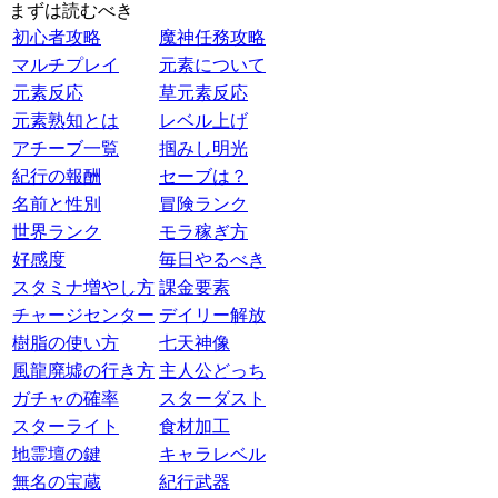
まずは読むべき
初心者攻略
魔神任務攻略
マルチプレイ
元素について
元素反応
草元素反応
元素熟知とは
レベル上げ
アチーブ一覧
掴みし明光
紀行の報酬
セーブは？
名前と性別
冒険ランク
世界ランク
モラ稼ぎ方
好感度
毎日やるべき
スタミナ増やし方
課金要素
チャージセンター
デイリー解放
樹脂の使い方
七天神像
風龍廃墟の行き方
主人公どっち
ガチャの確率
スターダスト
スターライト
食材加工
地霊壇の鍵
キャラレベル
無名の宝蔵
紀行武器