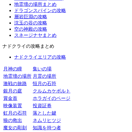
地霊壇の場所まとめ
ドラゴンスパインの攻略
層岩巨淵の攻略
沈玉の谷の攻略
空の神殿の攻略
スネージナヤまとめ
ナドクライの攻略まとめ
ナドクライエリアの攻略
月神の瞳
集いの場
地霊壇の場所
月霊の場所
激戦の旅路
恒月の石符
銀月の庭
クルムカケボルト
賞金首
ホラガイのページ
映像装置
投資証券
虹月の石符
落とした鍵
狼の救出
ネムリヒツジ
魔女の彫刻
知識を持つ者