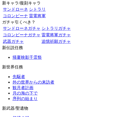
新キャラ/復刻キャラ
サンドローネ
シトラリ
コロンビーナ
雷電将軍
ガチャ引くべき？
サンドローネガチャ
シトラリガチャ
コロンビーナガチャ
雷電将軍ガチャ
武器ガチャ
追憶祈願ガチャ
新伝説任務
帰夏映影千霊祭
新世界任務
先駆者
外の世界からの来訪者
観月者計画
月の海の下で
序列の始まり
新武器/聖遺物