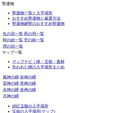
聖遺物
聖遺物一覧と入手場所
おすすめ聖遺物と厳選方法
聖遺物廻聖のおすすめ聖遺物
生の花一覧
死の羽一覧
時の砂一覧
空の杯一覧
理の冠一覧
マップ一覧
マップナビ｜瞳・宝箱・素材
失われた瞳の入手場所まとめ
風神の瞳
岩神の瞳
雷神の瞳
草神の瞳
水神の瞳
炎神の瞳
月神の瞳
緋紅玉髄の入手場所
宝箱の入手場所(マップ)