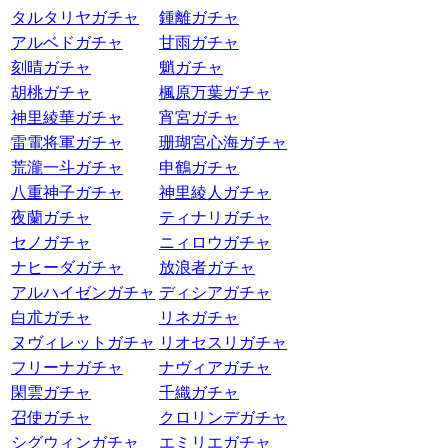
タルタリヤガチャ
鍾離ガチャ
アルベドガチャ
甘雨ガチャ
刻晴ガチャ
魈ガチャ
胡桃ガチャ
楓原万葉ガチャ
神里綾華ガチャ
宵宮ガチャ
雷電将軍ガチャ
珊瑚宮心海ガチャ
荒瀧一斗ガチャ
申鶴ガチャ
八重神子ガチャ
神里綾人ガチャ
夜蘭ガチャ
ティナリガチャ
セノガチャ
ニィロウガチャ
ナヒーダガチャ
放浪者ガチャ
アルハイゼンガチャ
ディシアガチャ
白朮ガチャ
リネガチャ
ヌヴィレットガチャ
リオセスリガチャ
フリーナガチャ
ナヴィアガチャ
閑雲ガチャ
千織ガチャ
召使ガチャ
クロリンデガチャ
シグウィンガチャ
エミリエガチャ