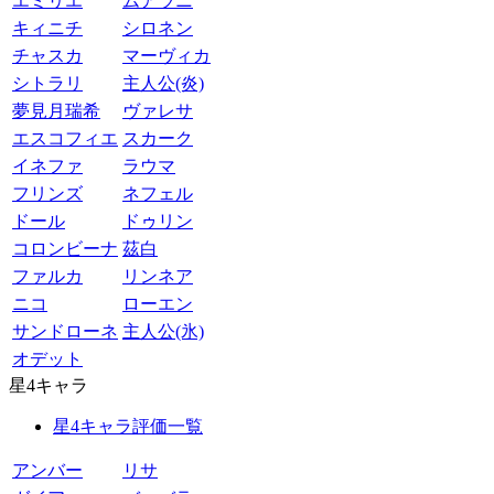
エミリエ
ムアラニ
キィニチ
シロネン
チャスカ
マーヴィカ
シトラリ
主人公(炎)
夢見月瑞希
ヴァレサ
エスコフィエ
スカーク
イネファ
ラウマ
フリンズ
ネフェル
ドール
ドゥリン
コロンビーナ
茲白
ファルカ
リンネア
ニコ
ローエン
サンドローネ
主人公(氷)
オデット
星4キャラ
星4キャラ評価一覧
アンバー
リサ