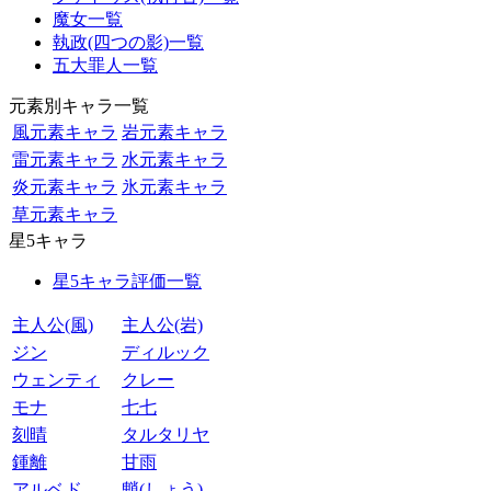
魔女一覧
執政(四つの影)一覧
五大罪人一覧
元素別キャラ一覧
風元素キャラ
岩元素キャラ
雷元素キャラ
水元素キャラ
炎元素キャラ
氷元素キャラ
草元素キャラ
星5キャラ
星5キャラ評価一覧
主人公(風)
主人公(岩)
ジン
ディルック
ウェンティ
クレー
モナ
七七
刻晴
タルタリヤ
鍾離
甘雨
アルベド
魈(しょう)