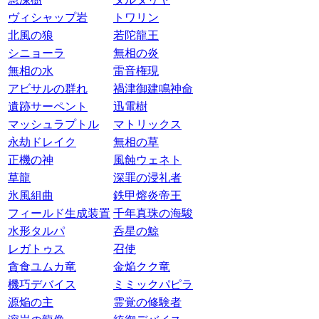
ヴィシャップ岩
トワリン
北風の狼
若陀龍王
シニョーラ
無相の炎
無相の水
雷音権現
アビサルの群れ
禍津御建鳴神命
遺跡サーペント
迅電樹
マッシュラプトル
マトリックス
永劫ドレイク
無相の草
正機の神
風蝕ウェネト
草龍
深罪の浸礼者
氷風組曲
鉄甲熔炎帝王
フィールド生成装置
千年真珠の海駿
水形タルパ
呑星の鯨
レガトゥス
召使
貪食ユムカ竜
金焔クク竜
機巧デバイス
ミミックパピラ
源焔の主
霊覚の修験者