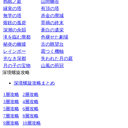
熟眠ノ庭
山間幽谷
縁覚の塔
有頂の塔
無学の塔
赤金の廃城
熔鉄の孤砦
罪禍の終末
深潮の余韻
蒼白の遺栄
滝を臨む廃都
色褪せた劇場
秘炎の幽墟
古の眺望台
レインボー
霜つく機軸
光なき深都
失われた月の庭
月の子の宝物
山風の荊冠
深境螺旋攻略
深境螺旋攻略まとめ
1層攻略
2層攻略
3層攻略
4層攻略
5層攻略
6層攻略
7層攻略
8層攻略
9層攻略
10層攻略