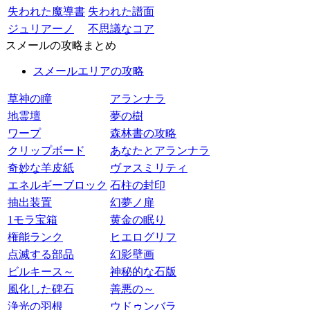
失われた魔導書
失われた譜面
ジュリアーノ
不思議なコア
スメールの攻略まとめ
スメールエリアの攻略
草神の瞳
アランナラ
地霊壇
夢の樹
ワープ
森林書の攻略
クリップボード
あなたとアランナラ
奇妙な羊皮紙
ヴァスミリティ
エネルギーブロック
石柱の封印
抽出装置
幻夢ノ扉
1モラ宝箱
黄金の眠り
権能ランク
ヒエログリフ
点滅する部品
幻影壁画
ビルキース～
神秘的な石版
風化した碑石
善悪の～
浄光の羽根
ウドゥンバラ