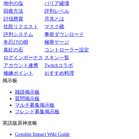
地中の塩
バリア破壊
回復方法
評判レベル
討伐懸賞
月兆とは
住民リクエスト
マスク礁
評判システム
事前ダウンロード
冬忍びの樹
極寒ゲージ
真紅の石
コントローラー設定
ログインボーナス
スキン一覧
アカウント連携
Twitchコラボ
修練ポイント
おすすめ料理
掲示板
雑談掲示板
質問掲示板
マルチ募集掲示板
フレンド募集掲示板
英語版原神攻略
Genshin Impact Wiki Guide