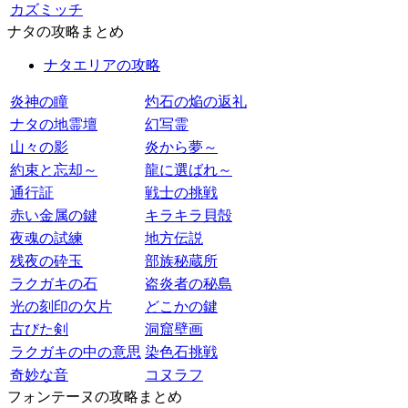
カズミッチ
ナタの攻略まとめ
ナタエリアの攻略
炎神の瞳
灼石の焔の返礼
ナタの地霊壇
幻写霊
山々の影
炎から夢～
約束と忘却～
龍に選ばれ～
通行証
戦士の挑戦
赤い金属の鍵
キラキラ貝殻
夜魂の試練
地方伝説
残夜の砕玉
部族秘蔵所
ラクガキの石
盗炎者の秘島
光の刻印の欠片
どこかの鍵
古びた剣
洞窟壁画
ラクガキの中の意思
染色石挑戦
奇妙な音
コヌラフ
フォンテーヌの攻略まとめ