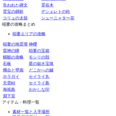
失われた碑文
霊谷木
霊宝の鐸鈴
デシェレトの柱
コリュの太鼓
シューニャター花
稲妻の攻略まとめ
稲妻エリアの攻略
稲妻の地霊壇
神櫻
雷神の瞳
稲妻の宝箱
鶴観の攻略
モシリの殻
石板
星の如き宝珠
燭台と壁画
どこかへの鍵
ホラガイ
セイライ丸
天雲峠
セイライ島
海祇島
おかしな印
淵下宮
アイテム・料理一覧
素材一覧と入手場所