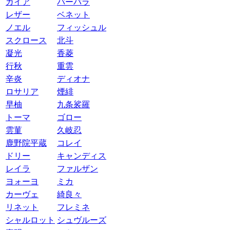
ガイア
バーバラ
レザー
ベネット
ノエル
フィッシュル
スクロース
北斗
凝光
香菱
行秋
重雲
辛炎
ディオナ
ロサリア
煙緋
早柚
九条裟羅
トーマ
ゴロー
雲菫
久岐忍
鹿野院平蔵
コレイ
ドリー
キャンディス
レイラ
ファルザン
ヨォーヨ
ミカ
カーヴェ
綺良々
リネット
フレミネ
シャルロット
シュヴルーズ