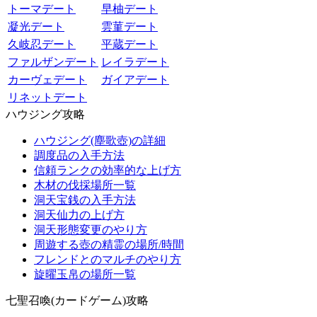
トーマデート
早柚デート
凝光デート
雲菫デート
久岐忍デート
平蔵デート
ファルザンデート
レイラデート
カーヴェデート
ガイアデート
リネットデート
ハウジング攻略
ハウジング(塵歌壺)の詳細
調度品の入手方法
信頼ランクの効率的な上げ方
木材の伐採場所一覧
洞天宝銭の入手方法
洞天仙力の上げ方
洞天形態変更のやり方
周遊する壺の精霊の場所/時間
フレンドとのマルチのやり方
旋曜玉帛の場所一覧
七聖召喚(カードゲーム)攻略