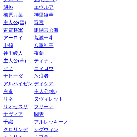
胡桃
エウルア
楓原万葉
神里綾華
主人公(雷)
宵宮
雷電将軍
珊瑚宮心海
アーロイ
荒瀧一斗
申鶴
八重神子
神里綾人
夜蘭
主人公(草)
ティナリ
セノ
ニィロウ
ナヒーダ
放浪者
アルハイゼン
ディシア
白朮
主人公(水)
リネ
ヌヴィレット
リオセスリ
フリーナ
ナヴィア
閑雲
千織
アルレッキーノ
クロリンデ
シグウィン