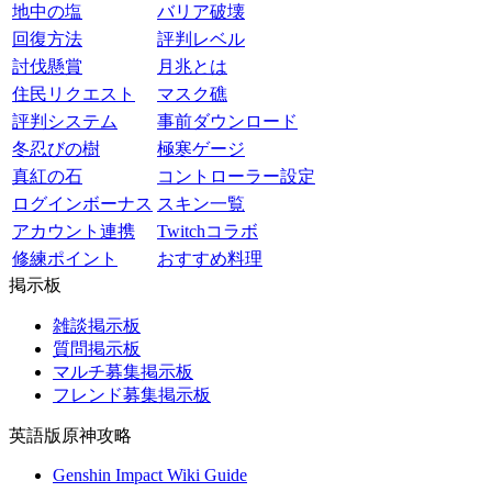
地中の塩
バリア破壊
回復方法
評判レベル
討伐懸賞
月兆とは
住民リクエスト
マスク礁
評判システム
事前ダウンロード
冬忍びの樹
極寒ゲージ
真紅の石
コントローラー設定
ログインボーナス
スキン一覧
アカウント連携
Twitchコラボ
修練ポイント
おすすめ料理
掲示板
雑談掲示板
質問掲示板
マルチ募集掲示板
フレンド募集掲示板
英語版原神攻略
Genshin Impact Wiki Guide