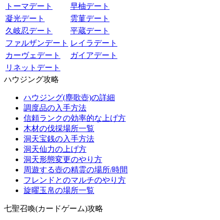
トーマデート
早柚デート
凝光デート
雲菫デート
久岐忍デート
平蔵デート
ファルザンデート
レイラデート
カーヴェデート
ガイアデート
リネットデート
ハウジング攻略
ハウジング(塵歌壺)の詳細
調度品の入手方法
信頼ランクの効率的な上げ方
木材の伐採場所一覧
洞天宝銭の入手方法
洞天仙力の上げ方
洞天形態変更のやり方
周遊する壺の精霊の場所/時間
フレンドとのマルチのやり方
旋曜玉帛の場所一覧
七聖召喚(カードゲーム)攻略