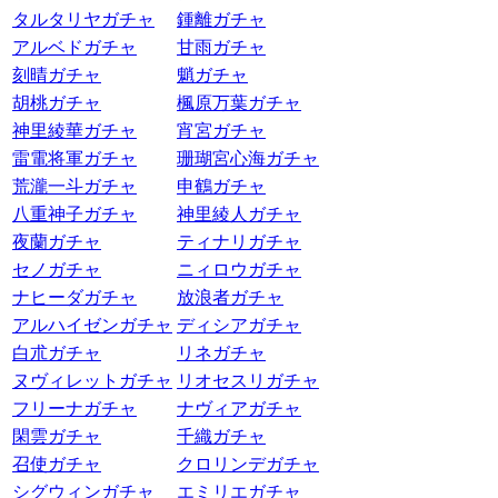
タルタリヤガチャ
鍾離ガチャ
アルベドガチャ
甘雨ガチャ
刻晴ガチャ
魈ガチャ
胡桃ガチャ
楓原万葉ガチャ
神里綾華ガチャ
宵宮ガチャ
雷電将軍ガチャ
珊瑚宮心海ガチャ
荒瀧一斗ガチャ
申鶴ガチャ
八重神子ガチャ
神里綾人ガチャ
夜蘭ガチャ
ティナリガチャ
セノガチャ
ニィロウガチャ
ナヒーダガチャ
放浪者ガチャ
アルハイゼンガチャ
ディシアガチャ
白朮ガチャ
リネガチャ
ヌヴィレットガチャ
リオセスリガチャ
フリーナガチャ
ナヴィアガチャ
閑雲ガチャ
千織ガチャ
召使ガチャ
クロリンデガチャ
シグウィンガチャ
エミリエガチャ