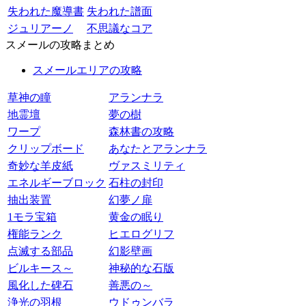
失われた魔導書
失われた譜面
ジュリアーノ
不思議なコア
スメールの攻略まとめ
スメールエリアの攻略
草神の瞳
アランナラ
地霊壇
夢の樹
ワープ
森林書の攻略
クリップボード
あなたとアランナラ
奇妙な羊皮紙
ヴァスミリティ
エネルギーブロック
石柱の封印
抽出装置
幻夢ノ扉
1モラ宝箱
黄金の眠り
権能ランク
ヒエログリフ
点滅する部品
幻影壁画
ビルキース～
神秘的な石版
風化した碑石
善悪の～
浄光の羽根
ウドゥンバラ