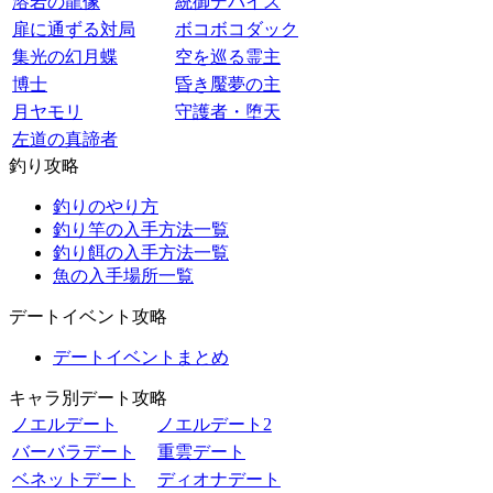
溶岩の龍像
統御デバイス
扉に通ずる対局
ボコボコダック
集光の幻月蝶
空を巡る霊主
博士
昏き魘夢の主
月ヤモリ
守護者・堕天
左道の真諦者
釣り攻略
釣りのやり方
釣り竿の入手方法一覧
釣り餌の入手方法一覧
魚の入手場所一覧
デートイベント攻略
デートイベントまとめ
キャラ別デート攻略
ノエルデート
ノエルデート2
バーバラデート
重雲デート
ベネットデート
ディオナデート