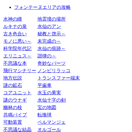
フォンテーヌエリアの攻略
水神の瞳
地霊壇の場所
ルキナの泉
水仙のアン
古き色合い
秘教と啓示～
モノに悪い～
未完成の～
科学院年代記
水仙の痕跡～
エリニュス～
諧律の～
不思議な本
奇妙なパーツ
飛行マシナリー
ノンビリラッコ
地方伝説
トランスファー端末
謎の鉱石
平歯車
コアユニット
水玉の果実
謎のウナギ
水仙十字の剣
幽林の枝
宝の地図
共鳴パイプ
転換球
可動装置
ペルマンジェ
不思議な結晶
オルゴール