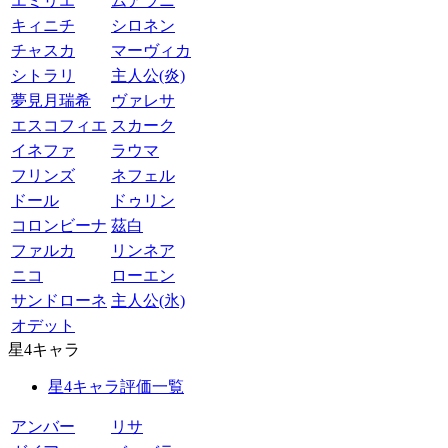
エミリエ
ムアラニ
キィニチ
シロネン
チャスカ
マーヴィカ
シトラリ
主人公(炎)
夢見月瑞希
ヴァレサ
エスコフィエ
スカーク
イネファ
ラウマ
フリンズ
ネフェル
ドール
ドゥリン
コロンビーナ
茲白
ファルカ
リンネア
ニコ
ローエン
サンドローネ
主人公(氷)
オデット
星4キャラ
星4キャラ評価一覧
アンバー
リサ