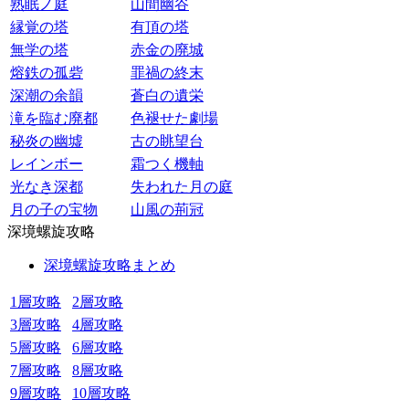
熟眠ノ庭
山間幽谷
縁覚の塔
有頂の塔
無学の塔
赤金の廃城
熔鉄の孤砦
罪禍の終末
深潮の余韻
蒼白の遺栄
滝を臨む廃都
色褪せた劇場
秘炎の幽墟
古の眺望台
レインボー
霜つく機軸
光なき深都
失われた月の庭
月の子の宝物
山風の荊冠
深境螺旋攻略
深境螺旋攻略まとめ
1層攻略
2層攻略
3層攻略
4層攻略
5層攻略
6層攻略
7層攻略
8層攻略
9層攻略
10層攻略