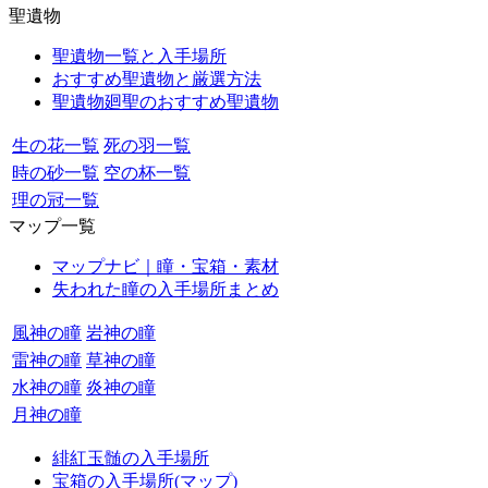
聖遺物
聖遺物一覧と入手場所
おすすめ聖遺物と厳選方法
聖遺物廻聖のおすすめ聖遺物
生の花一覧
死の羽一覧
時の砂一覧
空の杯一覧
理の冠一覧
マップ一覧
マップナビ｜瞳・宝箱・素材
失われた瞳の入手場所まとめ
風神の瞳
岩神の瞳
雷神の瞳
草神の瞳
水神の瞳
炎神の瞳
月神の瞳
緋紅玉髄の入手場所
宝箱の入手場所(マップ)