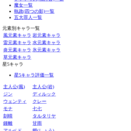
魔女一覧
執政(四つの影)一覧
五大罪人一覧
元素別キャラ一覧
風元素キャラ
岩元素キャラ
雷元素キャラ
水元素キャラ
炎元素キャラ
氷元素キャラ
草元素キャラ
星5キャラ
星5キャラ評価一覧
主人公(風)
主人公(岩)
ジン
ディルック
ウェンティ
クレー
モナ
七七
刻晴
タルタリヤ
鍾離
甘雨
アルベド
魈(しょう)