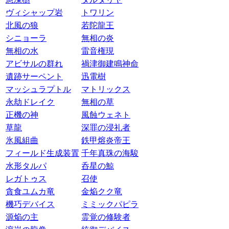
ヴィシャップ岩
トワリン
北風の狼
若陀龍王
シニョーラ
無相の炎
無相の水
雷音権現
アビサルの群れ
禍津御建鳴神命
遺跡サーペント
迅電樹
マッシュラプトル
マトリックス
永劫ドレイク
無相の草
正機の神
風蝕ウェネト
草龍
深罪の浸礼者
氷風組曲
鉄甲熔炎帝王
フィールド生成装置
千年真珠の海駿
水形タルパ
呑星の鯨
レガトゥス
召使
貪食ユムカ竜
金焔クク竜
機巧デバイス
ミミックパピラ
源焔の主
霊覚の修験者