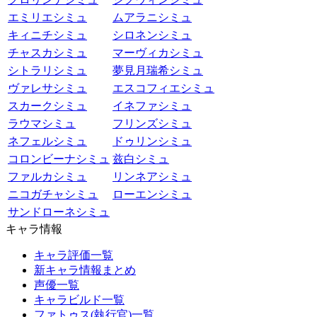
エミリエシミュ
ムアラニシミュ
キィニチシミュ
シロネンシミュ
チャスカシミュ
マーヴィカシミュ
シトラリシミュ
夢見月瑞希シミュ
ヴァレサシミュ
エスコフィエシミュ
スカークシミュ
イネファシミュ
ラウマシミュ
フリンズシミュ
ネフェルシミュ
ドゥリンシミュ
コロンビーナシミュ
兹白シミュ
ファルカシミュ
リンネアシミュ
ニコガチャシミュ
ローエンシミュ
サンドローネシミュ
キャラ情報
キャラ評価一覧
新キャラ情報まとめ
声優一覧
キャラビルド一覧
ファトゥス(執行官)一覧