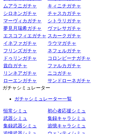
ムアラニガチャ
キィニチガチャ
シロネンガチャ
チャスカガチャ
マーヴィカガチャ
シトラリガチャ
夢見月瑞希ガチャ
ヴァレサガチャ
エスコフィエガチャ
スカークガチャ
イネファガチャ
ラウマガチャ
フリンズガチャ
ネフェルガチャ
ドゥリンガチャ
コロンビーナガチャ
兹白ガチャ
ファルカガチャ
リンネアガチャ
ニコガチャ
ローエンガチャ
サンドローネガチャ
ガチャシミュレーター
ガチャシミュレーター一覧
恒常シミュ
初心者応援シミュ
武器シミュ
集録キャラシミュ
集録武器シミュ
追憶キャラシミュ
追憶武器シミュ
ウェンティシミュ