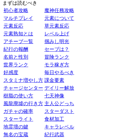
まずは読むべき
初心者攻略
魔神任務攻略
マルチプレイ
元素について
元素反応
草元素反応
元素熟知とは
レベル上げ
アチーブ一覧
掴みし明光
紀行の報酬
セーブは？
名前と性別
冒険ランク
世界ランク
モラ稼ぎ方
好感度
毎日やるべき
スタミナ増やし方
課金要素
チャージセンター
デイリー解放
樹脂の使い方
七天神像
風龍廃墟の行き方
主人公どっち
ガチャの確率
スターダスト
スターライト
食材加工
地霊壇の鍵
キャラレベル
無名の宝蔵
紀行武器