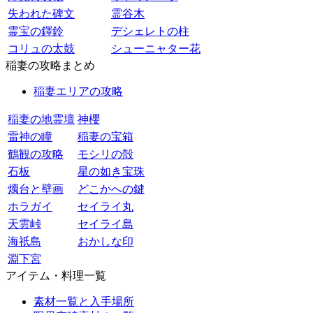
失われた碑文
霊谷木
霊宝の鐸鈴
デシェレトの柱
コリュの太鼓
シューニャター花
稲妻の攻略まとめ
稲妻エリアの攻略
稲妻の地霊壇
神櫻
雷神の瞳
稲妻の宝箱
鶴観の攻略
モシリの殻
石板
星の如き宝珠
燭台と壁画
どこかへの鍵
ホラガイ
セイライ丸
天雲峠
セイライ島
海祇島
おかしな印
淵下宮
アイテム・料理一覧
素材一覧と入手場所