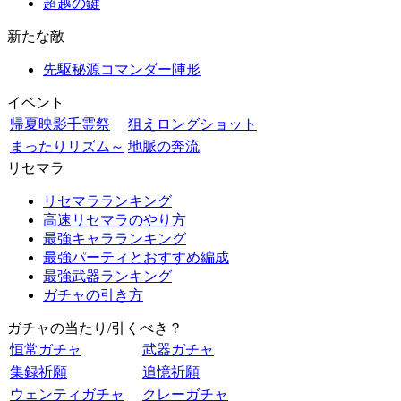
超越の鍵
新たな敵
先駆秘源コマンダー陣形
イベント
帰夏映影千霊祭
狙えロングショット
まったりリズム～
地脈の奔流
リセマラ
リセマラランキング
高速リセマラのやり方
最強キャラランキング
最強パーティとおすすめ編成
最強武器ランキング
ガチャの引き方
ガチャの当たり/引くべき？
恒常ガチャ
武器ガチャ
集録祈願
追憶祈願
ウェンティガチャ
クレーガチャ