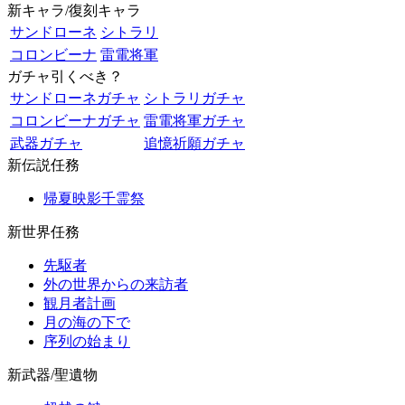
新キャラ/復刻キャラ
サンドローネ
シトラリ
コロンビーナ
雷電将軍
ガチャ引くべき？
サンドローネガチャ
シトラリガチャ
コロンビーナガチャ
雷電将軍ガチャ
武器ガチャ
追憶祈願ガチャ
新伝説任務
帰夏映影千霊祭
新世界任務
先駆者
外の世界からの来訪者
観月者計画
月の海の下で
序列の始まり
新武器/聖遺物