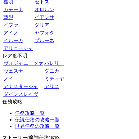
嘉明
セトス
カチーナ
オロルン
藍硯
イアンサ
イファ
ダリア
アイノ
ヤフォダ
イルーガ
プルーネ
アリョーシャ
レア度不明
ヴォジャニーツァ
バレリー
ヴェスナ
ダニカ
ノイ
ミティヤ
アナスターシャ
アリス
ダインスレイヴ
任務攻略
任務攻略一覧
伝説任務の攻略一覧
世界任務の攻略一覧
ストーリー(魔神任務)攻略