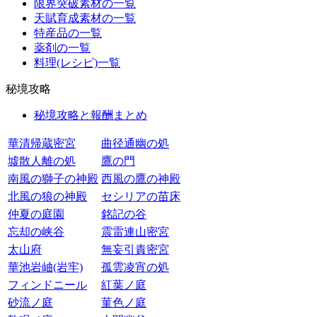
限界突破素材の一覧
天賦育成素材の一覧
特産品の一覧
薬剤の一覧
料理(レシピ)一覧
秘境攻略
秘境攻略と報酬まとめ
華清帰蔵密宮
曲径通幽の処
墟散人離の処
鷹の門
南風の獅子の神殿
西風の鷹の神殿
北風の狼の神殿
セシリアの苗床
仲夏の庭園
銘記の谷
忘却の峡谷
震雷連山密宮
太山府
無妄引責密宮
華池岩岫(岩牢)
孤雲凌宵の処
フィンドニール
紅葉ノ庭
砂流ノ庭
菫色ノ庭