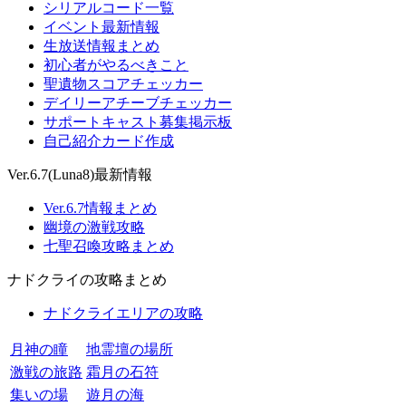
シリアルコード一覧
イベント最新情報
生放送情報まとめ
初心者がやるべきこと
聖遺物スコアチェッカー
デイリーアチーブチェッカー
サポートキャスト募集掲示板
自己紹介カード作成
Ver.6.7(Luna8)最新情報
Ver.6.7情報まとめ
幽境の激戦攻略
七聖召喚攻略まとめ
ナドクライの攻略まとめ
ナドクライエリアの攻略
月神の瞳
地霊壇の場所
激戦の旅路
霜月の石符
集いの場
遊月の海