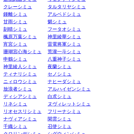
クレーシミュ
タルタリヤシミュ
鍾離シミュ
アルベドシミュ
甘雨シミュ
魈シミュ
刻晴シミュ
フータオシミュ
楓原万葉シミュ
神里綾華シミュ
宵宮シミュ
雷電将軍シミュ
珊瑚宮心海シミュ
荒瀧一斗シミュ
申鶴シミュ
八重神子シミュ
神里綾人シミュ
夜蘭シミュ
ティナリシミュ
セノシミュ
ニィロウシミュ
ナヒーダシミュ
放浪者シミュ
アルハイゼンシミュ
ディシアシミュ
白朮シミュ
リネシミュ
ヌヴィレットシミュ
リオセスリシミュ
フリーナシミュ
ナヴィアシミュ
閑雲シミュ
千織シミュ
召使シミュ
クロリンデシミュ
シグウィンシミュ