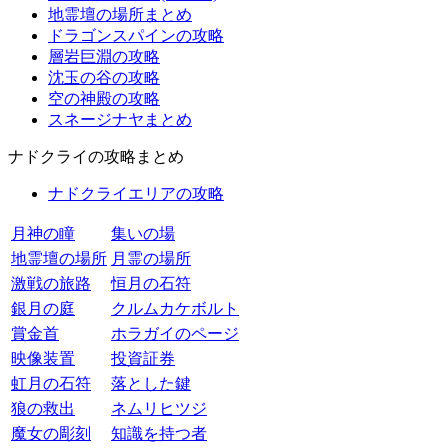
地霊壇の場所まとめ
ドラゴンスパインの攻略
層岩巨淵の攻略
沈玉の谷の攻略
空の神殿の攻略
スネージナヤまとめ
ナドクライの攻略まとめ
ナドクライエリアの攻略
月神の瞳
集いの場
地霊壇の場所
月霊の場所
激戦の旅路
恒月の石符
銀月の庭
クルムカケボルト
賞金首
ホラガイのページ
映像装置
投資証券
虹月の石符
落とした鍵
狼の救出
ネムリヒツジ
魔女の彫刻
知識を持つ者