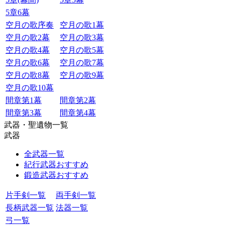
5章6幕
空月の歌序奏
空月の歌1幕
空月の歌2幕
空月の歌3幕
空月の歌4幕
空月の歌5幕
空月の歌6幕
空月の歌7幕
空月の歌8幕
空月の歌9幕
空月の歌10幕
間章第1幕
間章第2幕
間章第3幕
間章第4幕
武器・聖遺物一覧
武器
全武器一覧
紀行武器おすすめ
鍛造武器おすすめ
片手剣一覧
両手剣一覧
長柄武器一覧
法器一覧
弓一覧