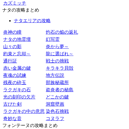
カズミッチ
ナタの攻略まとめ
ナタエリアの攻略
炎神の瞳
灼石の焔の返礼
ナタの地霊壇
幻写霊
山々の影
炎から夢～
約束と忘却～
龍に選ばれ～
通行証
戦士の挑戦
赤い金属の鍵
キラキラ貝殻
夜魂の試練
地方伝説
残夜の砕玉
部族秘蔵所
ラクガキの石
盗炎者の秘島
光の刻印の欠片
どこかの鍵
古びた剣
洞窟壁画
ラクガキの中の意思
染色石挑戦
奇妙な音
コヌラフ
フォンテーヌの攻略まとめ