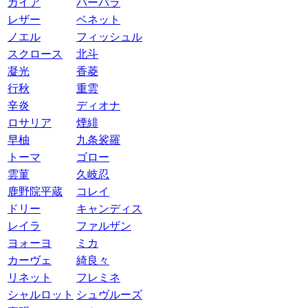
ガイア
バーバラ
レザー
ベネット
ノエル
フィッシュル
スクロース
北斗
凝光
香菱
行秋
重雲
辛炎
ディオナ
ロサリア
煙緋
早柚
九条裟羅
トーマ
ゴロー
雲菫
久岐忍
鹿野院平蔵
コレイ
ドリー
キャンディス
レイラ
ファルザン
ヨォーヨ
ミカ
カーヴェ
綺良々
リネット
フレミネ
シャルロット
シュヴルーズ