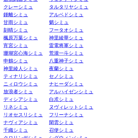
クレーシミュ
タルタリヤシミュ
鍾離シミュ
アルベドシミュ
甘雨シミュ
魈シミュ
刻晴シミュ
フータオシミュ
楓原万葉シミュ
神里綾華シミュ
宵宮シミュ
雷電将軍シミュ
珊瑚宮心海シミュ
荒瀧一斗シミュ
申鶴シミュ
八重神子シミュ
神里綾人シミュ
夜蘭シミュ
ティナリシミュ
セノシミュ
ニィロウシミュ
ナヒーダシミュ
放浪者シミュ
アルハイゼンシミュ
ディシアシミュ
白朮シミュ
リネシミュ
ヌヴィレットシミュ
リオセスリシミュ
フリーナシミュ
ナヴィアシミュ
閑雲シミュ
千織シミュ
召使シミュ
クロリンデシミュ
シグウィンシミュ