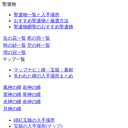
聖遺物
聖遺物一覧と入手場所
おすすめ聖遺物と厳選方法
聖遺物廻聖のおすすめ聖遺物
生の花一覧
死の羽一覧
時の砂一覧
空の杯一覧
理の冠一覧
マップ一覧
マップナビ｜瞳・宝箱・素材
失われた瞳の入手場所まとめ
風神の瞳
岩神の瞳
雷神の瞳
草神の瞳
水神の瞳
炎神の瞳
月神の瞳
緋紅玉髄の入手場所
宝箱の入手場所(マップ)