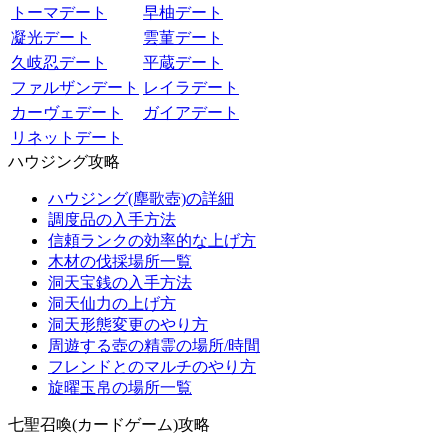
トーマデート
早柚デート
凝光デート
雲菫デート
久岐忍デート
平蔵デート
ファルザンデート
レイラデート
カーヴェデート
ガイアデート
リネットデート
ハウジング攻略
ハウジング(塵歌壺)の詳細
調度品の入手方法
信頼ランクの効率的な上げ方
木材の伐採場所一覧
洞天宝銭の入手方法
洞天仙力の上げ方
洞天形態変更のやり方
周遊する壺の精霊の場所/時間
フレンドとのマルチのやり方
旋曜玉帛の場所一覧
七聖召喚(カードゲーム)攻略