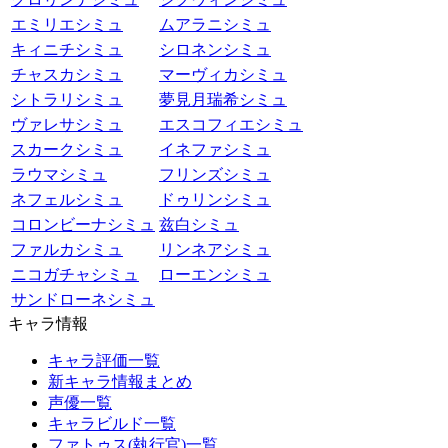
エミリエシミュ
ムアラニシミュ
キィニチシミュ
シロネンシミュ
チャスカシミュ
マーヴィカシミュ
シトラリシミュ
夢見月瑞希シミュ
ヴァレサシミュ
エスコフィエシミュ
スカークシミュ
イネファシミュ
ラウマシミュ
フリンズシミュ
ネフェルシミュ
ドゥリンシミュ
コロンビーナシミュ
兹白シミュ
ファルカシミュ
リンネアシミュ
ニコガチャシミュ
ローエンシミュ
サンドローネシミュ
キャラ情報
キャラ評価一覧
新キャラ情報まとめ
声優一覧
キャラビルド一覧
ファトゥス(執行官)一覧