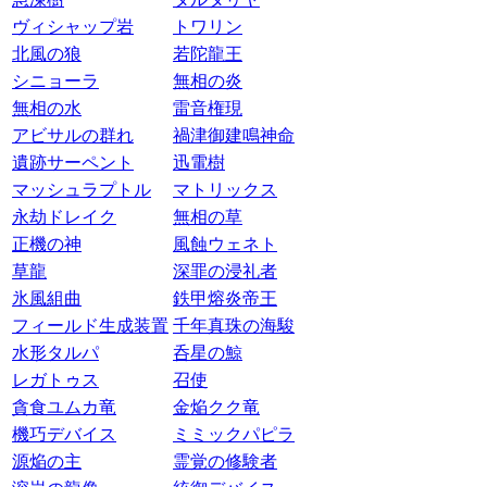
ヴィシャップ岩
トワリン
北風の狼
若陀龍王
シニョーラ
無相の炎
無相の水
雷音権現
アビサルの群れ
禍津御建鳴神命
遺跡サーペント
迅電樹
マッシュラプトル
マトリックス
永劫ドレイク
無相の草
正機の神
風蝕ウェネト
草龍
深罪の浸礼者
氷風組曲
鉄甲熔炎帝王
フィールド生成装置
千年真珠の海駿
水形タルパ
呑星の鯨
レガトゥス
召使
貪食ユムカ竜
金焔クク竜
機巧デバイス
ミミックパピラ
源焔の主
霊覚の修験者