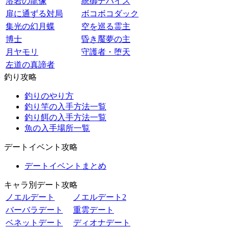
溶岩の龍像
統御デバイス
扉に通ずる対局
ボコボコダック
集光の幻月蝶
空を巡る霊主
博士
昏き魘夢の主
月ヤモリ
守護者・堕天
左道の真諦者
釣り攻略
釣りのやり方
釣り竿の入手方法一覧
釣り餌の入手方法一覧
魚の入手場所一覧
デートイベント攻略
デートイベントまとめ
キャラ別デート攻略
ノエルデート
ノエルデート2
バーバラデート
重雲デート
ベネットデート
ディオナデート