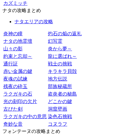
カズミッチ
ナタの攻略まとめ
ナタエリアの攻略
炎神の瞳
灼石の焔の返礼
ナタの地霊壇
幻写霊
山々の影
炎から夢～
約束と忘却～
龍に選ばれ～
通行証
戦士の挑戦
赤い金属の鍵
キラキラ貝殻
夜魂の試練
地方伝説
残夜の砕玉
部族秘蔵所
ラクガキの石
盗炎者の秘島
光の刻印の欠片
どこかの鍵
古びた剣
洞窟壁画
ラクガキの中の意思
染色石挑戦
奇妙な音
コヌラフ
フォンテーヌの攻略まとめ