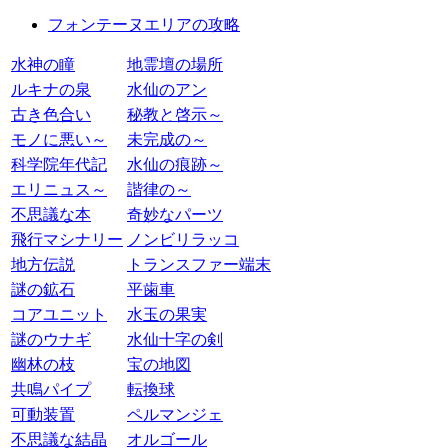
フォンテーヌエリアの攻略
水神の瞳
地霊壇の場所
ルキナの泉
水仙のアン
古き色合い
秘教と啓示～
モノに悪い～
未完成の～
科学院年代記
水仙の痕跡～
エリニュス～
諧律の～
不思議な本
奇妙なパーツ
飛行マシナリー
ノンビリラッコ
地方伝説
トランスファー端末
謎の鉱石
平歯車
コアユニット
水玉の果実
謎のウナギ
水仙十字の剣
幽林の枝
宝の地図
共鳴パイプ
転換球
可動装置
ペルマンジェ
不思議な結晶
オルゴール