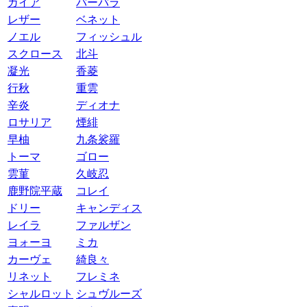
ガイア
バーバラ
レザー
ベネット
ノエル
フィッシュル
スクロース
北斗
凝光
香菱
行秋
重雲
辛炎
ディオナ
ロサリア
煙緋
早柚
九条裟羅
トーマ
ゴロー
雲菫
久岐忍
鹿野院平蔵
コレイ
ドリー
キャンディス
レイラ
ファルザン
ヨォーヨ
ミカ
カーヴェ
綺良々
リネット
フレミネ
シャルロット
シュヴルーズ