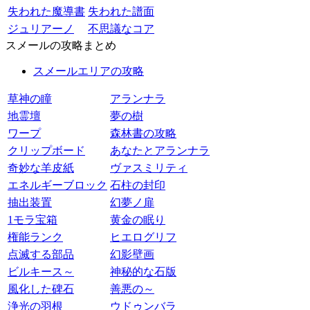
失われた魔導書
失われた譜面
ジュリアーノ
不思議なコア
スメールの攻略まとめ
スメールエリアの攻略
草神の瞳
アランナラ
地霊壇
夢の樹
ワープ
森林書の攻略
クリップボード
あなたとアランナラ
奇妙な羊皮紙
ヴァスミリティ
エネルギーブロック
石柱の封印
抽出装置
幻夢ノ扉
1モラ宝箱
黄金の眠り
権能ランク
ヒエログリフ
点滅する部品
幻影壁画
ビルキース～
神秘的な石版
風化した碑石
善悪の～
浄光の羽根
ウドゥンバラ