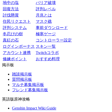
地中の塩
バリア破壊
回復方法
評判レベル
討伐懸賞
月兆とは
住民リクエスト
マスク礁
評判システム
事前ダウンロード
冬忍びの樹
極寒ゲージ
真紅の石
コントローラー設定
ログインボーナス
スキン一覧
アカウント連携
Twitchコラボ
修練ポイント
おすすめ料理
掲示板
雑談掲示板
質問掲示板
マルチ募集掲示板
フレンド募集掲示板
英語版原神攻略
Genshin Impact Wiki Guide