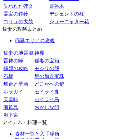
失われた碑文
霊谷木
霊宝の鐸鈴
デシェレトの柱
コリュの太鼓
シューニャター花
稲妻の攻略まとめ
稲妻エリアの攻略
稲妻の地霊壇
神櫻
雷神の瞳
稲妻の宝箱
鶴観の攻略
モシリの殻
石板
星の如き宝珠
燭台と壁画
どこかへの鍵
ホラガイ
セイライ丸
天雲峠
セイライ島
海祇島
おかしな印
淵下宮
アイテム・料理一覧
素材一覧と入手場所