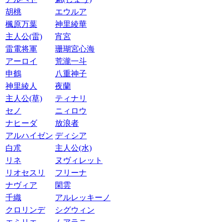
胡桃
エウルア
楓原万葉
神里綾華
主人公(雷)
宵宮
雷電将軍
珊瑚宮心海
アーロイ
荒瀧一斗
申鶴
八重神子
神里綾人
夜蘭
主人公(草)
ティナリ
セノ
ニィロウ
ナヒーダ
放浪者
アルハイゼン
ディシア
白朮
主人公(水)
リネ
ヌヴィレット
リオセスリ
フリーナ
ナヴィア
閑雲
千織
アルレッキーノ
クロリンデ
シグウィン