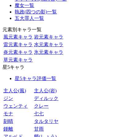
魔女一覧
執政(四つの影)一覧
五大罪人一覧
元素別キャラ一覧
風元素キャラ
岩元素キャラ
雷元素キャラ
水元素キャラ
炎元素キャラ
氷元素キャラ
草元素キャラ
星5キャラ
星5キャラ評価一覧
主人公(風)
主人公(岩)
ジン
ディルック
ウェンティ
クレー
モナ
七七
刻晴
タルタリヤ
鍾離
甘雨
アルベド
魈(しょう)