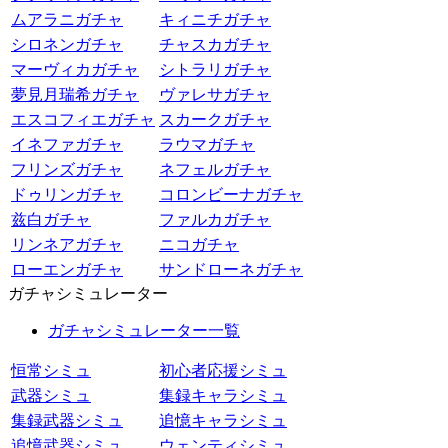
ムアラニガチャ
キィニチガチャ
シロネンガチャ
チャスカガチャ
マーヴィカガチャ
シトラリガチャ
夢見月瑞希ガチャ
ヴァレサガチャ
エスコフィエガチャ
スカークガチャ
イネファガチャ
ラウマガチャ
フリンズガチャ
ネフェルガチャ
ドゥリンガチャ
コロンビーナガチャ
兹白ガチャ
ファルカガチャ
リンネアガチャ
ニコガチャ
ローエンガチャ
サンドローネガチャ
ガチャシミュレーター
ガチャシミュレーター一覧
恒常シミュ
初心者応援シミュ
武器シミュ
集録キャラシミュ
集録武器シミュ
追憶キャラシミュ
追憶武器シミュ
ウェンティシミュ