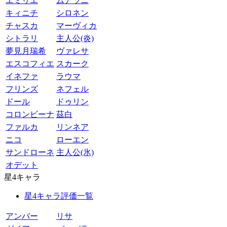
エミリエ
ムアラニ
キィニチ
シロネン
チャスカ
マーヴィカ
シトラリ
主人公(炎)
夢見月瑞希
ヴァレサ
エスコフィエ
スカーク
イネファ
ラウマ
フリンズ
ネフェル
ドール
ドゥリン
コロンビーナ
茲白
ファルカ
リンネア
ニコ
ローエン
サンドローネ
主人公(氷)
オデット
星4キャラ
星4キャラ評価一覧
アンバー
リサ