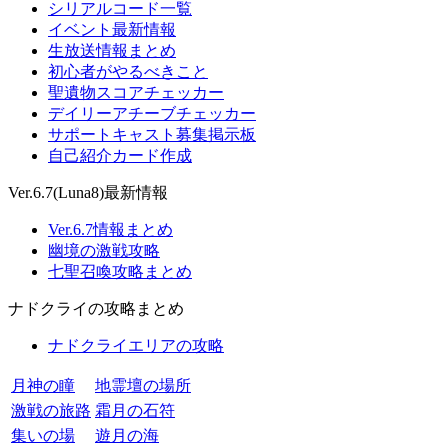
シリアルコード一覧
イベント最新情報
生放送情報まとめ
初心者がやるべきこと
聖遺物スコアチェッカー
デイリーアチーブチェッカー
サポートキャスト募集掲示板
自己紹介カード作成
Ver.6.7(Luna8)最新情報
Ver.6.7情報まとめ
幽境の激戦攻略
七聖召喚攻略まとめ
ナドクライの攻略まとめ
ナドクライエリアの攻略
月神の瞳
地霊壇の場所
激戦の旅路
霜月の石符
集いの場
遊月の海