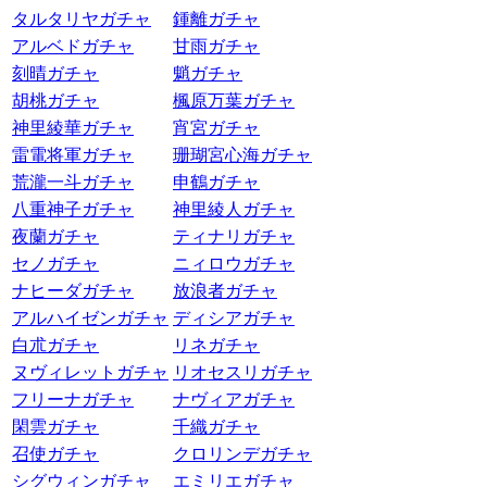
タルタリヤガチャ
鍾離ガチャ
アルベドガチャ
甘雨ガチャ
刻晴ガチャ
魈ガチャ
胡桃ガチャ
楓原万葉ガチャ
神里綾華ガチャ
宵宮ガチャ
雷電将軍ガチャ
珊瑚宮心海ガチャ
荒瀧一斗ガチャ
申鶴ガチャ
八重神子ガチャ
神里綾人ガチャ
夜蘭ガチャ
ティナリガチャ
セノガチャ
ニィロウガチャ
ナヒーダガチャ
放浪者ガチャ
アルハイゼンガチャ
ディシアガチャ
白朮ガチャ
リネガチャ
ヌヴィレットガチャ
リオセスリガチャ
フリーナガチャ
ナヴィアガチャ
閑雲ガチャ
千織ガチャ
召使ガチャ
クロリンデガチャ
シグウィンガチャ
エミリエガチャ