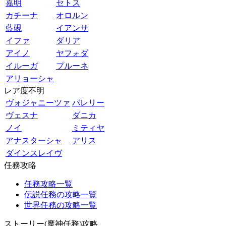
嘉明
セトス
カチーナ
オロルン
藍硯
イアンサ
イファ
ダリア
アイノ
ヤフォダ
イルーガ
プルーネ
アリョーシャ
レア度不明
ヴォジャニーツァ
バレリー
ヴェスナ
ダニカ
ノイ
ミティヤ
アナスターシャ
アリス
ダインスレイヴ
任務攻略
任務攻略一覧
伝説任務の攻略一覧
世界任務の攻略一覧
ストーリー(魔神任務)攻略