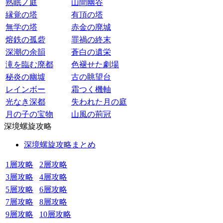
熟眠ノ庭
山間幽谷
縁覚の塔
有頂の塔
無学の塔
赤金の廃城
熔鉄の孤砦
罪禍の終末
深潮の余韻
蒼白の遺栄
滝を臨む廃都
色褪せた劇場
秘炎の幽墟
古の眺望台
レインボー
霜つく機軸
光なき深都
失われた月の庭
月の子の宝物
山風の荊冠
深境螺旋攻略
深境螺旋攻略まとめ
1層攻略
2層攻略
3層攻略
4層攻略
5層攻略
6層攻略
7層攻略
8層攻略
9層攻略
10層攻略