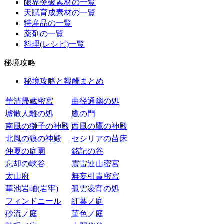
限界突破素材の一覧
天賦育成素材の一覧
特産品の一覧
薬剤の一覧
料理(レシピ)一覧
秘境攻略
秘境攻略と報酬まとめ
華清帰蔵密宮
曲径通幽の処
墟散人離の処
鷹の門
南風の獅子の神殿
西風の鷹の神殿
北風の狼の神殿
セシリアの苗床
仲夏の庭園
銘記の谷
忘却の峡谷
震雷連山密宮
太山府
無妄引責密宮
華池岩岫(岩牢)
孤雲凌宵の処
フィンドニール
紅葉ノ庭
砂流ノ庭
菫色ノ庭