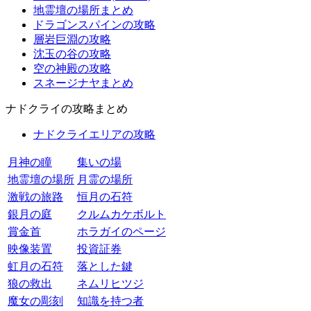
地霊壇の場所まとめ
ドラゴンスパインの攻略
層岩巨淵の攻略
沈玉の谷の攻略
空の神殿の攻略
スネージナヤまとめ
ナドクライの攻略まとめ
ナドクライエリアの攻略
月神の瞳
集いの場
地霊壇の場所
月霊の場所
激戦の旅路
恒月の石符
銀月の庭
クルムカケボルト
賞金首
ホラガイのページ
映像装置
投資証券
虹月の石符
落とした鍵
狼の救出
ネムリヒツジ
魔女の彫刻
知識を持つ者