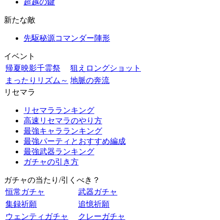
超越の鍵
新たな敵
先駆秘源コマンダー陣形
イベント
帰夏映影千霊祭
狙えロングショット
まったりリズム～
地脈の奔流
リセマラ
リセマラランキング
高速リセマラのやり方
最強キャラランキング
最強パーティとおすすめ編成
最強武器ランキング
ガチャの引き方
ガチャの当たり/引くべき？
恒常ガチャ
武器ガチャ
集録祈願
追憶祈願
ウェンティガチャ
クレーガチャ