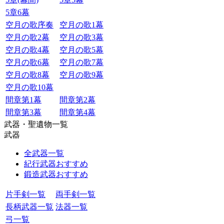
5章6幕
空月の歌序奏
空月の歌1幕
空月の歌2幕
空月の歌3幕
空月の歌4幕
空月の歌5幕
空月の歌6幕
空月の歌7幕
空月の歌8幕
空月の歌9幕
空月の歌10幕
間章第1幕
間章第2幕
間章第3幕
間章第4幕
武器・聖遺物一覧
武器
全武器一覧
紀行武器おすすめ
鍛造武器おすすめ
片手剣一覧
両手剣一覧
長柄武器一覧
法器一覧
弓一覧