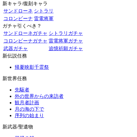
新キャラ/復刻キャラ
サンドローネ
シトラリ
コロンビーナ
雷電将軍
ガチャ引くべき？
サンドローネガチャ
シトラリガチャ
コロンビーナガチャ
雷電将軍ガチャ
武器ガチャ
追憶祈願ガチャ
新伝説任務
帰夏映影千霊祭
新世界任務
先駆者
外の世界からの来訪者
観月者計画
月の海の下で
序列の始まり
新武器/聖遺物