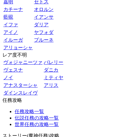
嘉明
セトス
カチーナ
オロルン
藍硯
イアンサ
イファ
ダリア
アイノ
ヤフォダ
イルーガ
プルーネ
アリョーシャ
レア度不明
ヴォジャニーツァ
バレリー
ヴェスナ
ダニカ
ノイ
ミティヤ
アナスターシャ
アリス
ダインスレイヴ
任務攻略
任務攻略一覧
伝説任務の攻略一覧
世界任務の攻略一覧
ストーリー(魔神任務)攻略