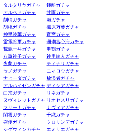
タルタリヤガチャ
鍾離ガチャ
アルベドガチャ
甘雨ガチャ
刻晴ガチャ
魈ガチャ
胡桃ガチャ
楓原万葉ガチャ
神里綾華ガチャ
宵宮ガチャ
雷電将軍ガチャ
珊瑚宮心海ガチャ
荒瀧一斗ガチャ
申鶴ガチャ
八重神子ガチャ
神里綾人ガチャ
夜蘭ガチャ
ティナリガチャ
セノガチャ
ニィロウガチャ
ナヒーダガチャ
放浪者ガチャ
アルハイゼンガチャ
ディシアガチャ
白朮ガチャ
リネガチャ
ヌヴィレットガチャ
リオセスリガチャ
フリーナガチャ
ナヴィアガチャ
閑雲ガチャ
千織ガチャ
召使ガチャ
クロリンデガチャ
シグウィンガチャ
エミリエガチャ