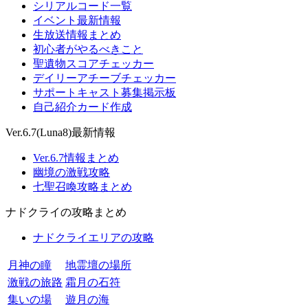
シリアルコード一覧
イベント最新情報
生放送情報まとめ
初心者がやるべきこと
聖遺物スコアチェッカー
デイリーアチーブチェッカー
サポートキャスト募集掲示板
自己紹介カード作成
Ver.6.7(Luna8)最新情報
Ver.6.7情報まとめ
幽境の激戦攻略
七聖召喚攻略まとめ
ナドクライの攻略まとめ
ナドクライエリアの攻略
月神の瞳
地霊壇の場所
激戦の旅路
霜月の石符
集いの場
遊月の海