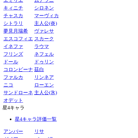
エミリエ
ムアラニ
キィニチ
シロネン
チャスカ
マーヴィカ
シトラリ
主人公(炎)
夢見月瑞希
ヴァレサ
エスコフィエ
スカーク
イネファ
ラウマ
フリンズ
ネフェル
ドール
ドゥリン
コロンビーナ
茲白
ファルカ
リンネア
ニコ
ローエン
サンドローネ
主人公(氷)
オデット
星4キャラ
星4キャラ評価一覧
アンバー
リサ