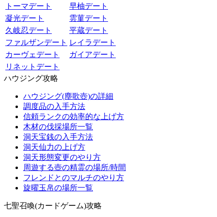
トーマデート
早柚デート
凝光デート
雲菫デート
久岐忍デート
平蔵デート
ファルザンデート
レイラデート
カーヴェデート
ガイアデート
リネットデート
ハウジング攻略
ハウジング(塵歌壺)の詳細
調度品の入手方法
信頼ランクの効率的な上げ方
木材の伐採場所一覧
洞天宝銭の入手方法
洞天仙力の上げ方
洞天形態変更のやり方
周遊する壺の精霊の場所/時間
フレンドとのマルチのやり方
旋曜玉帛の場所一覧
七聖召喚(カードゲーム)攻略