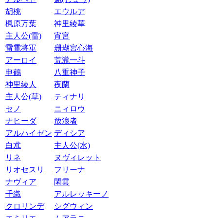
胡桃
エウルア
楓原万葉
神里綾華
主人公(雷)
宵宮
雷電将軍
珊瑚宮心海
アーロイ
荒瀧一斗
申鶴
八重神子
神里綾人
夜蘭
主人公(草)
ティナリ
セノ
ニィロウ
ナヒーダ
放浪者
アルハイゼン
ディシア
白朮
主人公(水)
リネ
ヌヴィレット
リオセスリ
フリーナ
ナヴィア
閑雲
千織
アルレッキーノ
クロリンデ
シグウィン