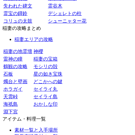
失われた碑文
霊谷木
霊宝の鐸鈴
デシェレトの柱
コリュの太鼓
シューニャター花
稲妻の攻略まとめ
稲妻エリアの攻略
稲妻の地霊壇
神櫻
雷神の瞳
稲妻の宝箱
鶴観の攻略
モシリの殻
石板
星の如き宝珠
燭台と壁画
どこかへの鍵
ホラガイ
セイライ丸
天雲峠
セイライ島
海祇島
おかしな印
淵下宮
アイテム・料理一覧
素材一覧と入手場所