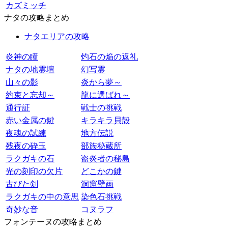
カズミッチ
ナタの攻略まとめ
ナタエリアの攻略
炎神の瞳
灼石の焔の返礼
ナタの地霊壇
幻写霊
山々の影
炎から夢～
約束と忘却～
龍に選ばれ～
通行証
戦士の挑戦
赤い金属の鍵
キラキラ貝殻
夜魂の試練
地方伝説
残夜の砕玉
部族秘蔵所
ラクガキの石
盗炎者の秘島
光の刻印の欠片
どこかの鍵
古びた剣
洞窟壁画
ラクガキの中の意思
染色石挑戦
奇妙な音
コヌラフ
フォンテーヌの攻略まとめ