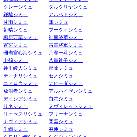
クレーシミュ
タルタリヤシミュ
鍾離シミュ
アルベドシミュ
甘雨シミュ
魈シミュ
刻晴シミュ
フータオシミュ
楓原万葉シミュ
神里綾華シミュ
宵宮シミュ
雷電将軍シミュ
珊瑚宮心海シミュ
荒瀧一斗シミュ
申鶴シミュ
八重神子シミュ
神里綾人シミュ
夜蘭シミュ
ティナリシミュ
セノシミュ
ニィロウシミュ
ナヒーダシミュ
放浪者シミュ
アルハイゼンシミュ
ディシアシミュ
白朮シミュ
リネシミュ
ヌヴィレットシミュ
リオセスリシミュ
フリーナシミュ
ナヴィアシミュ
閑雲シミュ
千織シミュ
召使シミュ
クロリンデシミュ
シグウィンシミュ