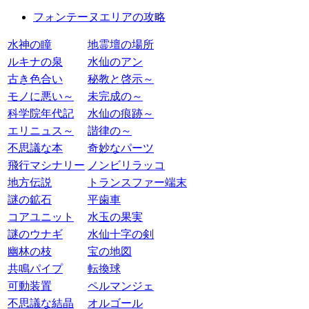
フォンテーヌエリアの攻略
水神の瞳
地霊壇の場所
ルキナの泉
水仙のアン
古き色合い
秘教と啓示～
モノに悪い～
未完成の～
科学院年代記
水仙の痕跡～
エリニュス～
諧律の～
不思議な本
奇妙なパーツ
飛行マシナリー
ノンビリラッコ
地方伝説
トランスファー端末
謎の鉱石
平歯車
コアユニット
水玉の果実
謎のウナギ
水仙十字の剣
幽林の枝
宝の地図
共鳴パイプ
転換球
可動装置
ペルマンジェ
不思議な結晶
オルゴール