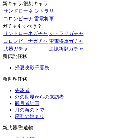
新キャラ/復刻キャラ
サンドローネ
シトラリ
コロンビーナ
雷電将軍
ガチャ引くべき？
サンドローネガチャ
シトラリガチャ
コロンビーナガチャ
雷電将軍ガチャ
武器ガチャ
追憶祈願ガチャ
新伝説任務
帰夏映影千霊祭
新世界任務
先駆者
外の世界からの来訪者
観月者計画
月の海の下で
序列の始まり
新武器/聖遺物