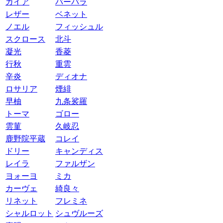
ガイア
バーバラ
レザー
ベネット
ノエル
フィッシュル
スクロース
北斗
凝光
香菱
行秋
重雲
辛炎
ディオナ
ロサリア
煙緋
早柚
九条裟羅
トーマ
ゴロー
雲菫
久岐忍
鹿野院平蔵
コレイ
ドリー
キャンディス
レイラ
ファルザン
ヨォーヨ
ミカ
カーヴェ
綺良々
リネット
フレミネ
シャルロット
シュヴルーズ