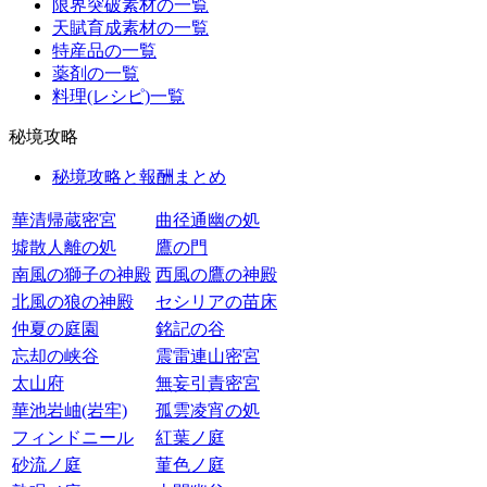
限界突破素材の一覧
天賦育成素材の一覧
特産品の一覧
薬剤の一覧
料理(レシピ)一覧
秘境攻略
秘境攻略と報酬まとめ
華清帰蔵密宮
曲径通幽の処
墟散人離の処
鷹の門
南風の獅子の神殿
西風の鷹の神殿
北風の狼の神殿
セシリアの苗床
仲夏の庭園
銘記の谷
忘却の峡谷
震雷連山密宮
太山府
無妄引責密宮
華池岩岫(岩牢)
孤雲凌宵の処
フィンドニール
紅葉ノ庭
砂流ノ庭
菫色ノ庭