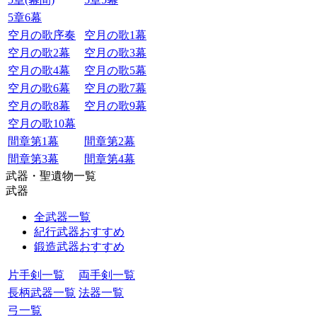
5章6幕
空月の歌序奏
空月の歌1幕
空月の歌2幕
空月の歌3幕
空月の歌4幕
空月の歌5幕
空月の歌6幕
空月の歌7幕
空月の歌8幕
空月の歌9幕
空月の歌10幕
間章第1幕
間章第2幕
間章第3幕
間章第4幕
武器・聖遺物一覧
武器
全武器一覧
紀行武器おすすめ
鍛造武器おすすめ
片手剣一覧
両手剣一覧
長柄武器一覧
法器一覧
弓一覧