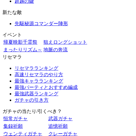
超越の鍵
新たな敵
先駆秘源コマンダー陣形
イベント
帰夏映影千霊祭
狙えロングショット
まったりリズム～
地脈の奔流
リセマラ
リセマラランキング
高速リセマラのやり方
最強キャラランキング
最強パーティとおすすめ編成
最強武器ランキング
ガチャの引き方
ガチャの当たり/引くべき？
恒常ガチャ
武器ガチャ
集録祈願
追憶祈願
ウェンティガチャ
クレーガチャ