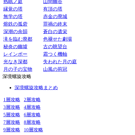
熟眠ノ庭
山間幽谷
縁覚の塔
有頂の塔
無学の塔
赤金の廃城
熔鉄の孤砦
罪禍の終末
深潮の余韻
蒼白の遺栄
滝を臨む廃都
色褪せた劇場
秘炎の幽墟
古の眺望台
レインボー
霜つく機軸
光なき深都
失われた月の庭
月の子の宝物
山風の荊冠
深境螺旋攻略
深境螺旋攻略まとめ
1層攻略
2層攻略
3層攻略
4層攻略
5層攻略
6層攻略
7層攻略
8層攻略
9層攻略
10層攻略