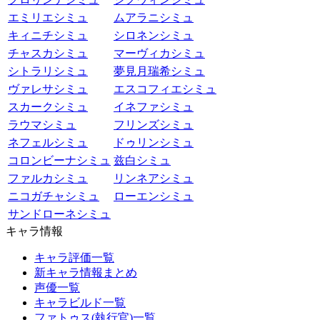
エミリエシミュ
ムアラニシミュ
キィニチシミュ
シロネンシミュ
チャスカシミュ
マーヴィカシミュ
シトラリシミュ
夢見月瑞希シミュ
ヴァレサシミュ
エスコフィエシミュ
スカークシミュ
イネファシミュ
ラウマシミュ
フリンズシミュ
ネフェルシミュ
ドゥリンシミュ
コロンビーナシミュ
兹白シミュ
ファルカシミュ
リンネアシミュ
ニコガチャシミュ
ローエンシミュ
サンドローネシミュ
キャラ情報
キャラ評価一覧
新キャラ情報まとめ
声優一覧
キャラビルド一覧
ファトゥス(執行官)一覧