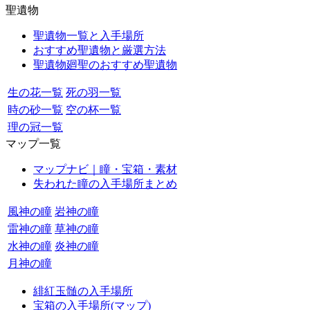
聖遺物
聖遺物一覧と入手場所
おすすめ聖遺物と厳選方法
聖遺物廻聖のおすすめ聖遺物
生の花一覧
死の羽一覧
時の砂一覧
空の杯一覧
理の冠一覧
マップ一覧
マップナビ｜瞳・宝箱・素材
失われた瞳の入手場所まとめ
風神の瞳
岩神の瞳
雷神の瞳
草神の瞳
水神の瞳
炎神の瞳
月神の瞳
緋紅玉髄の入手場所
宝箱の入手場所(マップ)