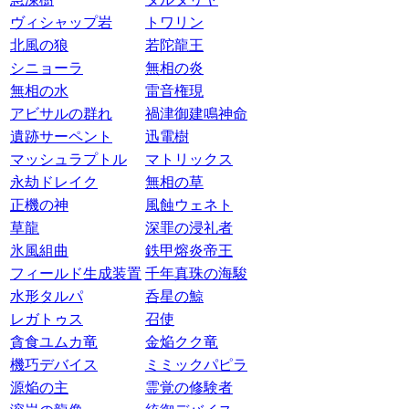
ヴィシャップ岩
トワリン
北風の狼
若陀龍王
シニョーラ
無相の炎
無相の水
雷音権現
アビサルの群れ
禍津御建鳴神命
遺跡サーペント
迅電樹
マッシュラプトル
マトリックス
永劫ドレイク
無相の草
正機の神
風蝕ウェネト
草龍
深罪の浸礼者
氷風組曲
鉄甲熔炎帝王
フィールド生成装置
千年真珠の海駿
水形タルパ
呑星の鯨
レガトゥス
召使
貪食ユムカ竜
金焔クク竜
機巧デバイス
ミミックパピラ
源焔の主
霊覚の修験者