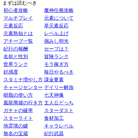
まずは読むべき
初心者攻略
魔神任務攻略
マルチプレイ
元素について
元素反応
草元素反応
元素熟知とは
レベル上げ
アチーブ一覧
掴みし明光
紀行の報酬
セーブは？
名前と性別
冒険ランク
世界ランク
モラ稼ぎ方
好感度
毎日やるべき
スタミナ増やし方
課金要素
チャージセンター
デイリー解放
樹脂の使い方
七天神像
風龍廃墟の行き方
主人公どっち
ガチャの確率
スターダスト
スターライト
食材加工
地霊壇の鍵
キャラレベル
無名の宝蔵
紀行武器