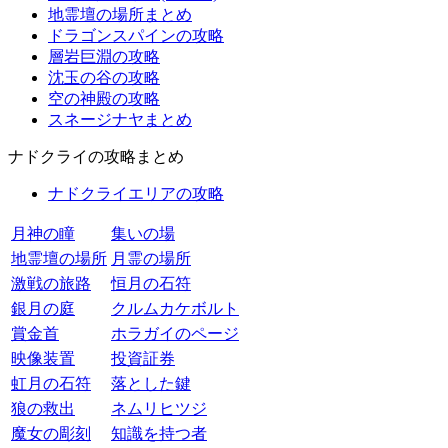
地霊壇の場所まとめ
ドラゴンスパインの攻略
層岩巨淵の攻略
沈玉の谷の攻略
空の神殿の攻略
スネージナヤまとめ
ナドクライの攻略まとめ
ナドクライエリアの攻略
月神の瞳
集いの場
地霊壇の場所
月霊の場所
激戦の旅路
恒月の石符
銀月の庭
クルムカケボルト
賞金首
ホラガイのページ
映像装置
投資証券
虹月の石符
落とした鍵
狼の救出
ネムリヒツジ
魔女の彫刻
知識を持つ者