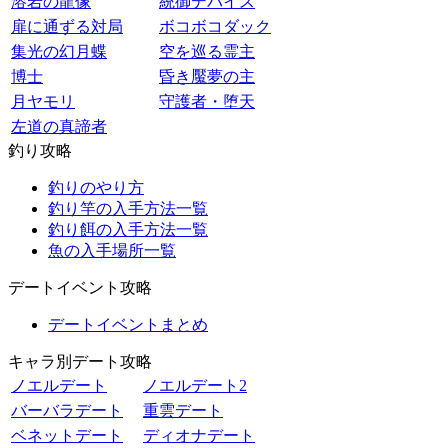
溶岩の龍像
統御デバイス
扉に通ずる対局
ボコボコダック
集光の幻月蝶
空を巡る霊主
博士
昏き魘夢の主
月ヤモリ
守護者・堕天
左道の真諦者
釣り攻略
釣りのやり方
釣り竿の入手方法一覧
釣り餌の入手方法一覧
魚の入手場所一覧
デートイベント攻略
デートイベントまとめ
キャラ別デート攻略
ノエルデート
ノエルデート2
バーバラデート
重雲デート
ベネットデート
ディオナデート