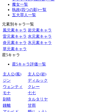
魔女一覧
執政(四つの影)一覧
五大罪人一覧
元素別キャラ一覧
風元素キャラ
岩元素キャラ
雷元素キャラ
水元素キャラ
炎元素キャラ
氷元素キャラ
草元素キャラ
星5キャラ
星5キャラ評価一覧
主人公(風)
主人公(岩)
ジン
ディルック
ウェンティ
クレー
モナ
七七
刻晴
タルタリヤ
鍾離
甘雨
アルベド
魈(しょう)