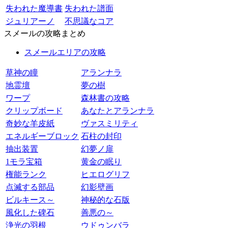
失われた魔導書
失われた譜面
ジュリアーノ
不思議なコア
スメールの攻略まとめ
スメールエリアの攻略
草神の瞳
アランナラ
地霊壇
夢の樹
ワープ
森林書の攻略
クリップボード
あなたとアランナラ
奇妙な羊皮紙
ヴァスミリティ
エネルギーブロック
石柱の封印
抽出装置
幻夢ノ扉
1モラ宝箱
黄金の眠り
権能ランク
ヒエログリフ
点滅する部品
幻影壁画
ビルキース～
神秘的な石版
風化した碑石
善悪の～
浄光の羽根
ウドゥンバラ