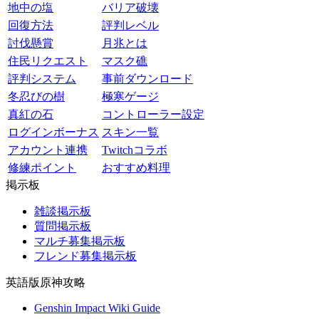
地中の塩
バリア破壊
回復方法
評判レベル
討伐懸賞
月兆とは
住民リクエスト
マスク礁
評判システム
事前ダウンロード
冬忍びの樹
極寒ゲージ
真紅の石
コントローラー設定
ログインボーナス
スキン一覧
アカウント連携
Twitchコラボ
修練ポイント
おすすめ料理
掲示板
雑談掲示板
質問掲示板
マルチ募集掲示板
フレンド募集掲示板
英語版原神攻略
Genshin Impact Wiki Guide