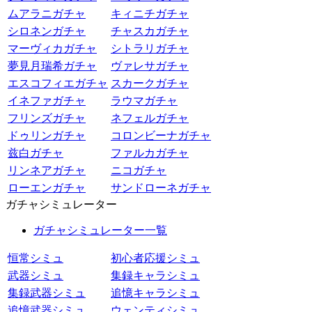
ムアラニガチャ
キィニチガチャ
シロネンガチャ
チャスカガチャ
マーヴィカガチャ
シトラリガチャ
夢見月瑞希ガチャ
ヴァレサガチャ
エスコフィエガチャ
スカークガチャ
イネファガチャ
ラウマガチャ
フリンズガチャ
ネフェルガチャ
ドゥリンガチャ
コロンビーナガチャ
兹白ガチャ
ファルカガチャ
リンネアガチャ
ニコガチャ
ローエンガチャ
サンドローネガチャ
ガチャシミュレーター
ガチャシミュレーター一覧
恒常シミュ
初心者応援シミュ
武器シミュ
集録キャラシミュ
集録武器シミュ
追憶キャラシミュ
追憶武器シミュ
ウェンティシミュ