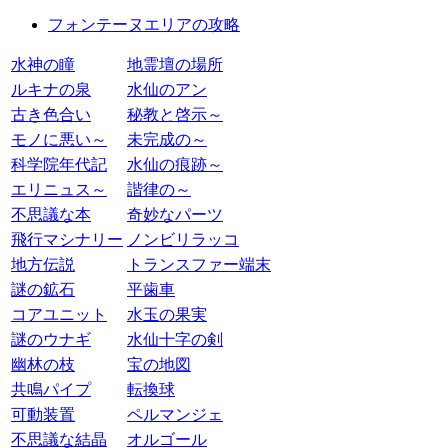
フォンテーヌエリアの攻略
水神の瞳
地霊壇の場所
ルキナの泉
水仙のアン
古き色合い
秘教と啓示～
モノに悪い～
未完成の～
科学院年代記
水仙の痕跡～
エリニュス～
諧律の～
不思議な本
奇妙なパーツ
飛行マシナリー
ノンビリラッコ
地方伝説
トランスファー端末
謎の鉱石
平歯車
コアユニット
水玉の果実
謎のウナギ
水仙十字の剣
幽林の枝
宝の地図
共鳴パイプ
転換球
可動装置
ペルマンジェ
不思議な結晶
オルゴール