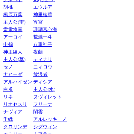
胡桃
エウルア
楓原万葉
神里綾華
主人公(雷)
宵宮
雷電将軍
珊瑚宮心海
アーロイ
荒瀧一斗
申鶴
八重神子
神里綾人
夜蘭
主人公(草)
ティナリ
セノ
ニィロウ
ナヒーダ
放浪者
アルハイゼン
ディシア
白朮
主人公(水)
リネ
ヌヴィレット
リオセスリ
フリーナ
ナヴィア
閑雲
千織
アルレッキーノ
クロリンデ
シグウィン