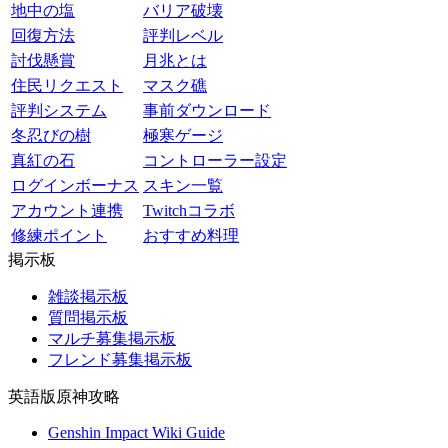
地中の塩
バリア破壊
回復方法
評判レベル
討伐懸賞
月兆とは
住民リクエスト
マスク礁
評判システム
事前ダウンロード
冬忍びの樹
極寒ゲージ
真紅の石
コントローラー設定
ログインボーナス
スキン一覧
アカウント連携
Twitchコラボ
修練ポイント
おすすめ料理
掲示板
雑談掲示板
質問掲示板
マルチ募集掲示板
フレンド募集掲示板
英語版原神攻略
Genshin Impact Wiki Guide