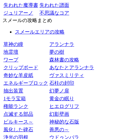
失われた魔導書
失われた譜面
ジュリアーノ
不思議なコア
スメールの攻略まとめ
スメールエリアの攻略
草神の瞳
アランナラ
地霊壇
夢の樹
ワープ
森林書の攻略
クリップボード
あなたとアランナラ
奇妙な羊皮紙
ヴァスミリティ
エネルギーブロック
石柱の封印
抽出装置
幻夢ノ扉
1モラ宝箱
黄金の眠り
権能ランク
ヒエログリフ
点滅する部品
幻影壁画
ビルキース～
神秘的な石版
風化した碑石
善悪の～
浄光の羽根
ウドゥンバラ