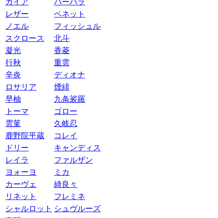
ガイア
バーバラ
レザー
ベネット
ノエル
フィッシュル
スクロース
北斗
凝光
香菱
行秋
重雲
辛炎
ディオナ
ロサリア
煙緋
早柚
九条裟羅
トーマ
ゴロー
雲菫
久岐忍
鹿野院平蔵
コレイ
ドリー
キャンディス
レイラ
ファルザン
ヨォーヨ
ミカ
カーヴェ
綺良々
リネット
フレミネ
シャルロット
シュヴルーズ