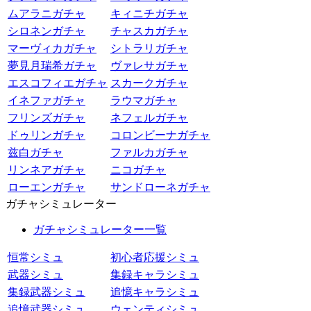
ムアラニガチャ
キィニチガチャ
シロネンガチャ
チャスカガチャ
マーヴィカガチャ
シトラリガチャ
夢見月瑞希ガチャ
ヴァレサガチャ
エスコフィエガチャ
スカークガチャ
イネファガチャ
ラウマガチャ
フリンズガチャ
ネフェルガチャ
ドゥリンガチャ
コロンビーナガチャ
兹白ガチャ
ファルカガチャ
リンネアガチャ
ニコガチャ
ローエンガチャ
サンドローネガチャ
ガチャシミュレーター
ガチャシミュレーター一覧
恒常シミュ
初心者応援シミュ
武器シミュ
集録キャラシミュ
集録武器シミュ
追憶キャラシミュ
追憶武器シミュ
ウェンティシミュ