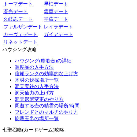
トーマデート
早柚デート
凝光デート
雲菫デート
久岐忍デート
平蔵デート
ファルザンデート
レイラデート
カーヴェデート
ガイアデート
リネットデート
ハウジング攻略
ハウジング(塵歌壺)の詳細
調度品の入手方法
信頼ランクの効率的な上げ方
木材の伐採場所一覧
洞天宝銭の入手方法
洞天仙力の上げ方
洞天形態変更のやり方
周遊する壺の精霊の場所/時間
フレンドとのマルチのやり方
旋曜玉帛の場所一覧
七聖召喚(カードゲーム)攻略