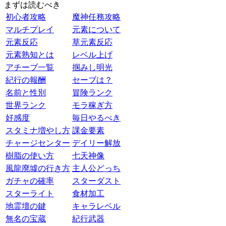
まずは読むべき
初心者攻略
魔神任務攻略
マルチプレイ
元素について
元素反応
草元素反応
元素熟知とは
レベル上げ
アチーブ一覧
掴みし明光
紀行の報酬
セーブは？
名前と性別
冒険ランク
世界ランク
モラ稼ぎ方
好感度
毎日やるべき
スタミナ増やし方
課金要素
チャージセンター
デイリー解放
樹脂の使い方
七天神像
風龍廃墟の行き方
主人公どっち
ガチャの確率
スターダスト
スターライト
食材加工
地霊壇の鍵
キャラレベル
無名の宝蔵
紀行武器