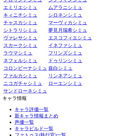
エミリエシミュ
ムアラニシミュ
キィニチシミュ
シロネンシミュ
チャスカシミュ
マーヴィカシミュ
シトラリシミュ
夢見月瑞希シミュ
ヴァレサシミュ
エスコフィエシミュ
スカークシミュ
イネファシミュ
ラウマシミュ
フリンズシミュ
ネフェルシミュ
ドゥリンシミュ
コロンビーナシミュ
兹白シミュ
ファルカシミュ
リンネアシミュ
ニコガチャシミュ
ローエンシミュ
サンドローネシミュ
キャラ情報
キャラ評価一覧
新キャラ情報まとめ
声優一覧
キャラビルド一覧
ファトゥス(執行官)一覧