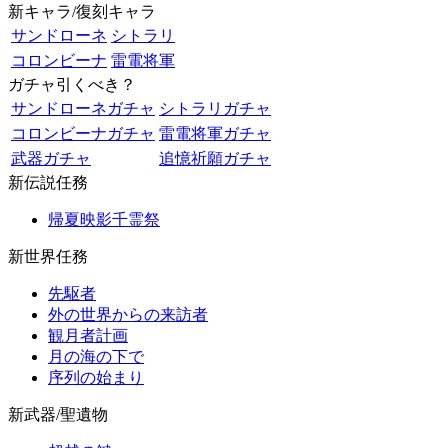
新キャラ/復刻キャラ
サンドローネ
シトラリ
コロンビーナ
雷電将軍
ガチャ引くべき？
サンドローネガチャ
シトラリガチャ
コロンビーナガチャ
雷電将軍ガチャ
武器ガチャ
追憶祈願ガチャ
新伝説任務
帰夏映影千霊祭
新世界任務
先駆者
外の世界からの来訪者
観月者計画
月の海の下で
序列の始まり
新武器/聖遺物