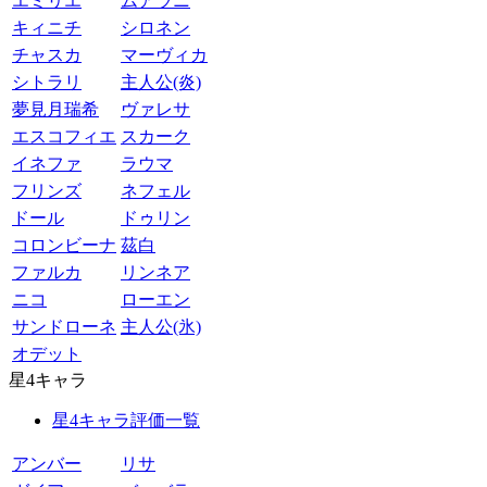
エミリエ
ムアラニ
キィニチ
シロネン
チャスカ
マーヴィカ
シトラリ
主人公(炎)
夢見月瑞希
ヴァレサ
エスコフィエ
スカーク
イネファ
ラウマ
フリンズ
ネフェル
ドール
ドゥリン
コロンビーナ
茲白
ファルカ
リンネア
ニコ
ローエン
サンドローネ
主人公(氷)
オデット
星4キャラ
星4キャラ評価一覧
アンバー
リサ