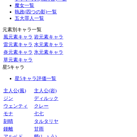
魔女一覧
執政(四つの影)一覧
五大罪人一覧
元素別キャラ一覧
風元素キャラ
岩元素キャラ
雷元素キャラ
水元素キャラ
炎元素キャラ
氷元素キャラ
草元素キャラ
星5キャラ
星5キャラ評価一覧
主人公(風)
主人公(岩)
ジン
ディルック
ウェンティ
クレー
モナ
七七
刻晴
タルタリヤ
鍾離
甘雨
アルベド
魈(しょう)