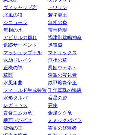
ヴィシャップ岩
トワリン
北風の狼
若陀龍王
シニョーラ
無相の炎
無相の水
雷音権現
アビサルの群れ
禍津御建鳴神命
遺跡サーペント
迅電樹
マッシュラプトル
マトリックス
永劫ドレイク
無相の草
正機の神
風蝕ウェネト
草龍
深罪の浸礼者
氷風組曲
鉄甲熔炎帝王
フィールド生成装置
千年真珠の海駿
水形タルパ
呑星の鯨
レガトゥス
召使
貪食ユムカ竜
金焔クク竜
機巧デバイス
ミミックパピラ
源焔の主
霊覚の修験者