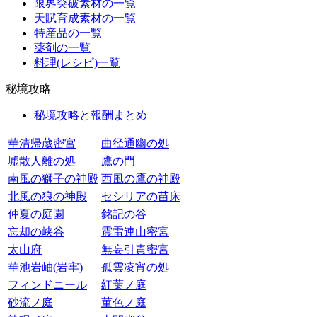
限界突破素材の一覧
天賦育成素材の一覧
特産品の一覧
薬剤の一覧
料理(レシピ)一覧
秘境攻略
秘境攻略と報酬まとめ
華清帰蔵密宮
曲径通幽の処
墟散人離の処
鷹の門
南風の獅子の神殿
西風の鷹の神殿
北風の狼の神殿
セシリアの苗床
仲夏の庭園
銘記の谷
忘却の峡谷
震雷連山密宮
太山府
無妄引責密宮
華池岩岫(岩牢)
孤雲凌宵の処
フィンドニール
紅葉ノ庭
砂流ノ庭
菫色ノ庭