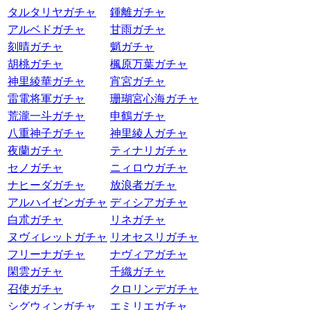
タルタリヤガチャ
鍾離ガチャ
アルベドガチャ
甘雨ガチャ
刻晴ガチャ
魈ガチャ
胡桃ガチャ
楓原万葉ガチャ
神里綾華ガチャ
宵宮ガチャ
雷電将軍ガチャ
珊瑚宮心海ガチャ
荒瀧一斗ガチャ
申鶴ガチャ
八重神子ガチャ
神里綾人ガチャ
夜蘭ガチャ
ティナリガチャ
セノガチャ
ニィロウガチャ
ナヒーダガチャ
放浪者ガチャ
アルハイゼンガチャ
ディシアガチャ
白朮ガチャ
リネガチャ
ヌヴィレットガチャ
リオセスリガチャ
フリーナガチャ
ナヴィアガチャ
閑雲ガチャ
千織ガチャ
召使ガチャ
クロリンデガチャ
シグウィンガチャ
エミリエガチャ