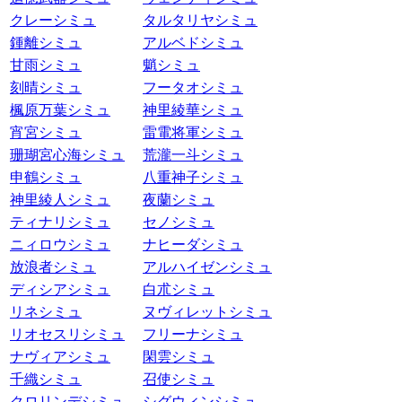
クレーシミュ
タルタリヤシミュ
鍾離シミュ
アルベドシミュ
甘雨シミュ
魈シミュ
刻晴シミュ
フータオシミュ
楓原万葉シミュ
神里綾華シミュ
宵宮シミュ
雷電将軍シミュ
珊瑚宮心海シミュ
荒瀧一斗シミュ
申鶴シミュ
八重神子シミュ
神里綾人シミュ
夜蘭シミュ
ティナリシミュ
セノシミュ
ニィロウシミュ
ナヒーダシミュ
放浪者シミュ
アルハイゼンシミュ
ディシアシミュ
白朮シミュ
リネシミュ
ヌヴィレットシミュ
リオセスリシミュ
フリーナシミュ
ナヴィアシミュ
閑雲シミュ
千織シミュ
召使シミュ
クロリンデシミュ
シグウィンシミュ