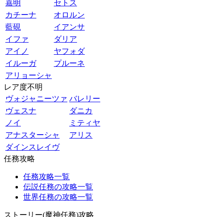
嘉明
セトス
カチーナ
オロルン
藍硯
イアンサ
イファ
ダリア
アイノ
ヤフォダ
イルーガ
プルーネ
アリョーシャ
レア度不明
ヴォジャニーツァ
バレリー
ヴェスナ
ダニカ
ノイ
ミティヤ
アナスターシャ
アリス
ダインスレイヴ
任務攻略
任務攻略一覧
伝説任務の攻略一覧
世界任務の攻略一覧
ストーリー(魔神任務)攻略