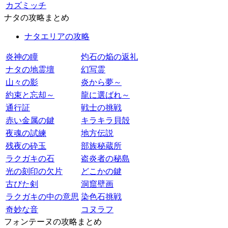
カズミッチ
ナタの攻略まとめ
ナタエリアの攻略
炎神の瞳
灼石の焔の返礼
ナタの地霊壇
幻写霊
山々の影
炎から夢～
約束と忘却～
龍に選ばれ～
通行証
戦士の挑戦
赤い金属の鍵
キラキラ貝殻
夜魂の試練
地方伝説
残夜の砕玉
部族秘蔵所
ラクガキの石
盗炎者の秘島
光の刻印の欠片
どこかの鍵
古びた剣
洞窟壁画
ラクガキの中の意思
染色石挑戦
奇妙な音
コヌラフ
フォンテーヌの攻略まとめ