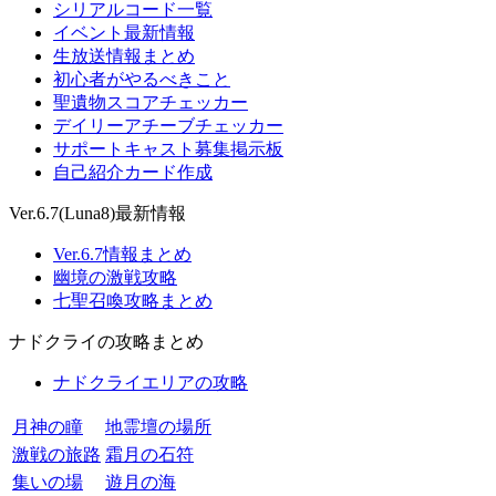
シリアルコード一覧
イベント最新情報
生放送情報まとめ
初心者がやるべきこと
聖遺物スコアチェッカー
デイリーアチーブチェッカー
サポートキャスト募集掲示板
自己紹介カード作成
Ver.6.7(Luna8)最新情報
Ver.6.7情報まとめ
幽境の激戦攻略
七聖召喚攻略まとめ
ナドクライの攻略まとめ
ナドクライエリアの攻略
月神の瞳
地霊壇の場所
激戦の旅路
霜月の石符
集いの場
遊月の海