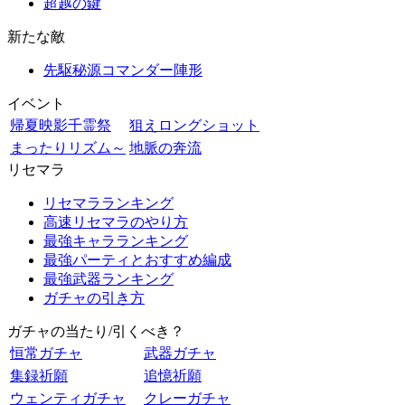
超越の鍵
新たな敵
先駆秘源コマンダー陣形
イベント
帰夏映影千霊祭
狙えロングショット
まったりリズム～
地脈の奔流
リセマラ
リセマラランキング
高速リセマラのやり方
最強キャラランキング
最強パーティとおすすめ編成
最強武器ランキング
ガチャの引き方
ガチャの当たり/引くべき？
恒常ガチャ
武器ガチャ
集録祈願
追憶祈願
ウェンティガチャ
クレーガチャ