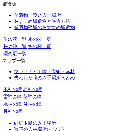
聖遺物
聖遺物一覧と入手場所
おすすめ聖遺物と厳選方法
聖遺物廻聖のおすすめ聖遺物
生の花一覧
死の羽一覧
時の砂一覧
空の杯一覧
理の冠一覧
マップ一覧
マップナビ｜瞳・宝箱・素材
失われた瞳の入手場所まとめ
風神の瞳
岩神の瞳
雷神の瞳
草神の瞳
水神の瞳
炎神の瞳
月神の瞳
緋紅玉髄の入手場所
宝箱の入手場所(マップ)