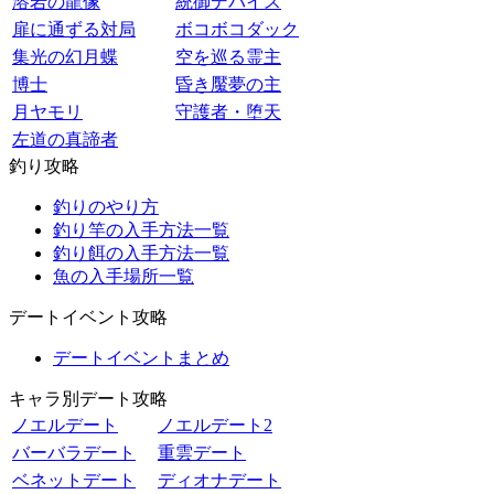
溶岩の龍像
統御デバイス
扉に通ずる対局
ボコボコダック
集光の幻月蝶
空を巡る霊主
博士
昏き魘夢の主
月ヤモリ
守護者・堕天
左道の真諦者
釣り攻略
釣りのやり方
釣り竿の入手方法一覧
釣り餌の入手方法一覧
魚の入手場所一覧
デートイベント攻略
デートイベントまとめ
キャラ別デート攻略
ノエルデート
ノエルデート2
バーバラデート
重雲デート
ベネットデート
ディオナデート