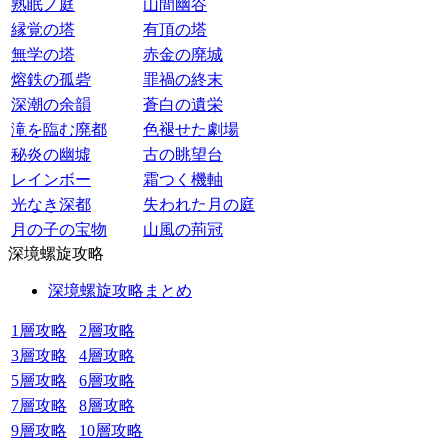
熟眠ノ庭
山間幽谷
縁覚の塔
有頂の塔
無学の塔
赤金の廃城
熔鉄の孤砦
罪禍の終末
深潮の余韻
蒼白の遺栄
滝を臨む廃都
色褪せた劇場
秘炎の幽墟
古の眺望台
レインボー
霜つく機軸
光なき深都
失われた月の庭
月の子の宝物
山風の荊冠
深境螺旋攻略
深境螺旋攻略まとめ
1層攻略
2層攻略
3層攻略
4層攻略
5層攻略
6層攻略
7層攻略
8層攻略
9層攻略
10層攻略