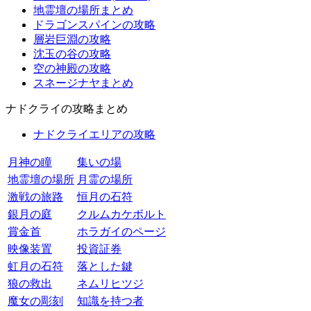
地霊壇の場所まとめ
ドラゴンスパインの攻略
層岩巨淵の攻略
沈玉の谷の攻略
空の神殿の攻略
スネージナヤまとめ
ナドクライの攻略まとめ
ナドクライエリアの攻略
月神の瞳
集いの場
地霊壇の場所
月霊の場所
激戦の旅路
恒月の石符
銀月の庭
クルムカケボルト
賞金首
ホラガイのページ
映像装置
投資証券
虹月の石符
落とした鍵
狼の救出
ネムリヒツジ
魔女の彫刻
知識を持つ者