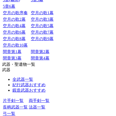
5章6幕
空月の歌序奏
空月の歌1幕
空月の歌2幕
空月の歌3幕
空月の歌4幕
空月の歌5幕
空月の歌6幕
空月の歌7幕
空月の歌8幕
空月の歌9幕
空月の歌10幕
間章第1幕
間章第2幕
間章第3幕
間章第4幕
武器・聖遺物一覧
武器
全武器一覧
紀行武器おすすめ
鍛造武器おすすめ
片手剣一覧
両手剣一覧
長柄武器一覧
法器一覧
弓一覧