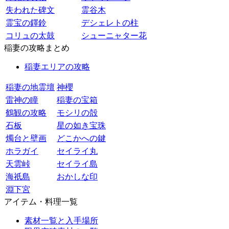
失われた碑文
霊谷木
霊宝の鐸鈴
デシェレトの柱
コリュの太鼓
シューニャター花
稲妻の攻略まとめ
稲妻エリアの攻略
稲妻の地霊壇
神櫻
雷神の瞳
稲妻の宝箱
鶴観の攻略
モシリの殻
石板
星の如き宝珠
燭台と壁画
どこかへの鍵
ホラガイ
セイライ丸
天雲峠
セイライ島
海祇島
おかしな印
淵下宮
アイテム・料理一覧
素材一覧と入手場所