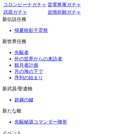
コロンビーナガチャ
雷電将軍ガチャ
武器ガチャ
追憶祈願ガチャ
新伝説任務
帰夏映影千霊祭
新世界任務
先駆者
外の世界からの来訪者
観月者計画
月の海の下で
序列の始まり
新武器/聖遺物
超越の鍵
新たな敵
先駆秘源コマンダー陣形
イベント