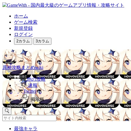
ホーム
ゲーム検索
新規登録
ログイン
2カラム
3カラム
原神攻略まとめwiki
他の攻略
速報
Twitter
掲示板
最強キャラ