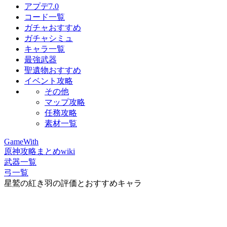
アプデ7.0
コード一覧
ガチャおすすめ
ガチャシミュ
キャラ一覧
最強武器
聖遺物おすすめ
イベント攻略
その他
マップ攻略
任務攻略
素材一覧
GameWith
原神攻略まとめwiki
武器一覧
弓一覧
星鷲の紅き羽の評価とおすすめキャラ