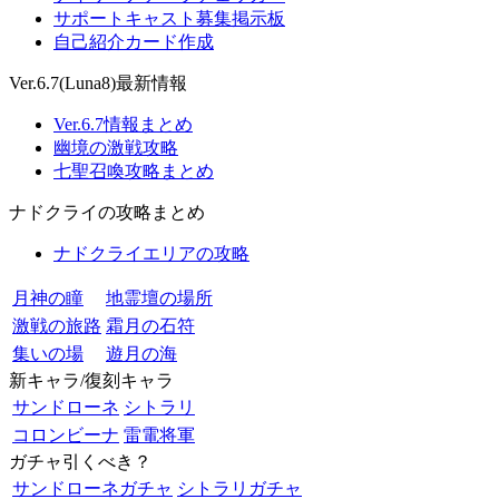
サポートキャスト募集掲示板
自己紹介カード作成
Ver.6.7(Luna8)最新情報
Ver.6.7情報まとめ
幽境の激戦攻略
七聖召喚攻略まとめ
ナドクライの攻略まとめ
ナドクライエリアの攻略
月神の瞳
地霊壇の場所
激戦の旅路
霜月の石符
集いの場
遊月の海
新キャラ/復刻キャラ
サンドローネ
シトラリ
コロンビーナ
雷電将軍
ガチャ引くべき？
サンドローネガチャ
シトラリガチャ