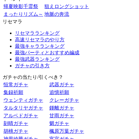
帰夏映影千霊祭
狙えロングショット
まったりリズム～
地脈の奔流
リセマラ
リセマラランキング
高速リセマラのやり方
最強キャラランキング
最強パーティとおすすめ編成
最強武器ランキング
ガチャの引き方
ガチャの当たり/引くべき？
恒常ガチャ
武器ガチャ
集録祈願
追憶祈願
ウェンティガチャ
クレーガチャ
タルタリヤガチャ
鍾離ガチャ
アルベドガチャ
甘雨ガチャ
刻晴ガチャ
魈ガチャ
胡桃ガチャ
楓原万葉ガチャ
神里綾華ガチャ
宵宮ガチャ