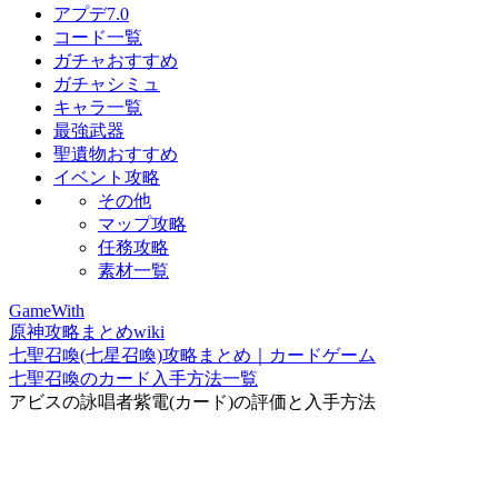
アプデ7.0
コード一覧
ガチャおすすめ
ガチャシミュ
キャラ一覧
最強武器
聖遺物おすすめ
イベント攻略
その他
マップ攻略
任務攻略
素材一覧
GameWith
原神攻略まとめwiki
七聖召喚(七星召喚)攻略まとめ｜カードゲーム
七聖召喚のカード入手方法一覧
アビスの詠唱者紫電(カード)の評価と入手方法