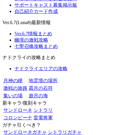
サポートキャスト募集掲示板
自己紹介カード作成
Ver.6.7(Luna8)最新情報
Ver.6.7情報まとめ
幽境の激戦攻略
七聖召喚攻略まとめ
ナドクライの攻略まとめ
ナドクライエリアの攻略
月神の瞳
地霊壇の場所
激戦の旅路
霜月の石符
集いの場
遊月の海
新キャラ/復刻キャラ
サンドローネ
シトラリ
コロンビーナ
雷電将軍
ガチャ引くべき？
サンドローネガチャ
シトラリガチャ