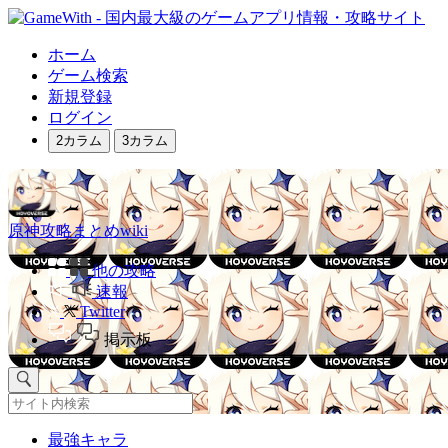
ホーム
ゲーム検索
新規登録
ログイン
2カラム
3カラム
原神攻略まとめwiki
他の攻略
速報
Twitter
掲示板
最強キャラ