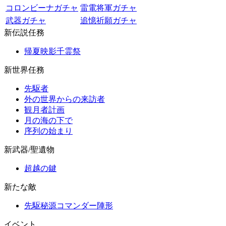
コロンビーナガチャ
雷電将軍ガチャ
武器ガチャ
追憶祈願ガチャ
新伝説任務
帰夏映影千霊祭
新世界任務
先駆者
外の世界からの来訪者
観月者計画
月の海の下で
序列の始まり
新武器/聖遺物
超越の鍵
新たな敵
先駆秘源コマンダー陣形
イベント