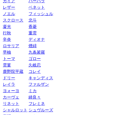
ガイア
バーバラ
レザー
ベネット
ノエル
フィッシュル
スクロース
北斗
凝光
香菱
行秋
重雲
辛炎
ディオナ
ロサリア
煙緋
早柚
九条裟羅
トーマ
ゴロー
雲菫
久岐忍
鹿野院平蔵
コレイ
ドリー
キャンディス
レイラ
ファルザン
ヨォーヨ
ミカ
カーヴェ
綺良々
リネット
フレミネ
シャルロット
シュヴルーズ