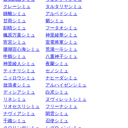
クレーシミュ
タルタリヤシミュ
鍾離シミュ
アルベドシミュ
甘雨シミュ
魈シミュ
刻晴シミュ
フータオシミュ
楓原万葉シミュ
神里綾華シミュ
宵宮シミュ
雷電将軍シミュ
珊瑚宮心海シミュ
荒瀧一斗シミュ
申鶴シミュ
八重神子シミュ
神里綾人シミュ
夜蘭シミュ
ティナリシミュ
セノシミュ
ニィロウシミュ
ナヒーダシミュ
放浪者シミュ
アルハイゼンシミュ
ディシアシミュ
白朮シミュ
リネシミュ
ヌヴィレットシミュ
リオセスリシミュ
フリーナシミュ
ナヴィアシミュ
閑雲シミュ
千織シミュ
召使シミュ
クロリンデシミュ
シグウィンシミュ