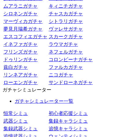
ムアラニガチャ
キィニチガチャ
シロネンガチャ
チャスカガチャ
マーヴィカガチャ
シトラリガチャ
夢見月瑞希ガチャ
ヴァレサガチャ
エスコフィエガチャ
スカークガチャ
イネファガチャ
ラウマガチャ
フリンズガチャ
ネフェルガチャ
ドゥリンガチャ
コロンビーナガチャ
兹白ガチャ
ファルカガチャ
リンネアガチャ
ニコガチャ
ローエンガチャ
サンドローネガチャ
ガチャシミュレーター
ガチャシミュレーター一覧
恒常シミュ
初心者応援シミュ
武器シミュ
集録キャラシミュ
集録武器シミュ
追憶キャラシミュ
追憶武器シミュ
ウェンティシミュ