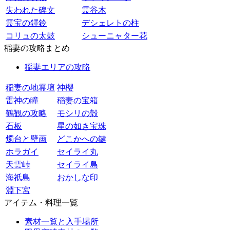
失われた碑文
霊谷木
霊宝の鐸鈴
デシェレトの柱
コリュの太鼓
シューニャター花
稲妻の攻略まとめ
稲妻エリアの攻略
稲妻の地霊壇
神櫻
雷神の瞳
稲妻の宝箱
鶴観の攻略
モシリの殻
石板
星の如き宝珠
燭台と壁画
どこかへの鍵
ホラガイ
セイライ丸
天雲峠
セイライ島
海祇島
おかしな印
淵下宮
アイテム・料理一覧
素材一覧と入手場所