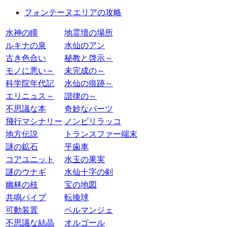
フォンテーヌエリアの攻略
水神の瞳
地霊壇の場所
ルキナの泉
水仙のアン
古き色合い
秘教と啓示～
モノに悪い～
未完成の～
科学院年代記
水仙の痕跡～
エリニュス～
諧律の～
不思議な本
奇妙なパーツ
飛行マシナリー
ノンビリラッコ
地方伝説
トランスファー端末
謎の鉱石
平歯車
コアユニット
水玉の果実
謎のウナギ
水仙十字の剣
幽林の枝
宝の地図
共鳴パイプ
転換球
可動装置
ペルマンジェ
不思議な結晶
オルゴール