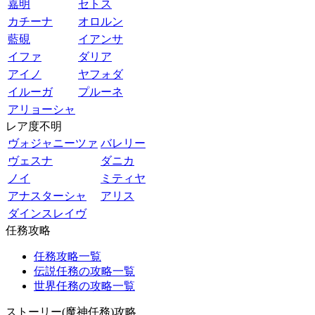
嘉明
セトス
カチーナ
オロルン
藍硯
イアンサ
イファ
ダリア
アイノ
ヤフォダ
イルーガ
プルーネ
アリョーシャ
レア度不明
ヴォジャニーツァ
バレリー
ヴェスナ
ダニカ
ノイ
ミティヤ
アナスターシャ
アリス
ダインスレイヴ
任務攻略
任務攻略一覧
伝説任務の攻略一覧
世界任務の攻略一覧
ストーリー(魔神任務)攻略