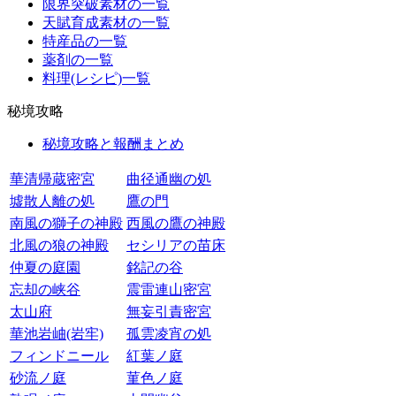
限界突破素材の一覧
天賦育成素材の一覧
特産品の一覧
薬剤の一覧
料理(レシピ)一覧
秘境攻略
秘境攻略と報酬まとめ
華清帰蔵密宮
曲径通幽の処
墟散人離の処
鷹の門
南風の獅子の神殿
西風の鷹の神殿
北風の狼の神殿
セシリアの苗床
仲夏の庭園
銘記の谷
忘却の峡谷
震雷連山密宮
太山府
無妄引責密宮
華池岩岫(岩牢)
孤雲凌宵の処
フィンドニール
紅葉ノ庭
砂流ノ庭
菫色ノ庭