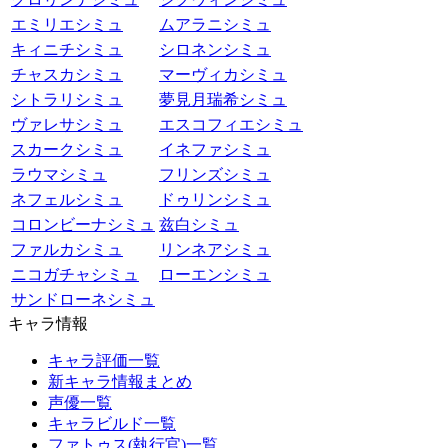
エミリエシミュ
ムアラニシミュ
キィニチシミュ
シロネンシミュ
チャスカシミュ
マーヴィカシミュ
シトラリシミュ
夢見月瑞希シミュ
ヴァレサシミュ
エスコフィエシミュ
スカークシミュ
イネファシミュ
ラウマシミュ
フリンズシミュ
ネフェルシミュ
ドゥリンシミュ
コロンビーナシミュ
兹白シミュ
ファルカシミュ
リンネアシミュ
ニコガチャシミュ
ローエンシミュ
サンドローネシミュ
キャラ情報
キャラ評価一覧
新キャラ情報まとめ
声優一覧
キャラビルド一覧
ファトゥス(執行官)一覧