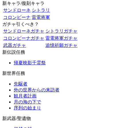
新キャラ/復刻キャラ
サンドローネ
シトラリ
コロンビーナ
雷電将軍
ガチャ引くべき？
サンドローネガチャ
シトラリガチャ
コロンビーナガチャ
雷電将軍ガチャ
武器ガチャ
追憶祈願ガチャ
新伝説任務
帰夏映影千霊祭
新世界任務
先駆者
外の世界からの来訪者
観月者計画
月の海の下で
序列の始まり
新武器/聖遺物