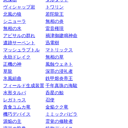
ヴィシャップ岩
トワリン
北風の狼
若陀龍王
シニョーラ
無相の炎
無相の水
雷音権現
アビサルの群れ
禍津御建鳴神命
遺跡サーペント
迅電樹
マッシュラプトル
マトリックス
永劫ドレイク
無相の草
正機の神
風蝕ウェネト
草龍
深罪の浸礼者
氷風組曲
鉄甲熔炎帝王
フィールド生成装置
千年真珠の海駿
水形タルパ
呑星の鯨
レガトゥス
召使
貪食ユムカ竜
金焔クク竜
機巧デバイス
ミミックパピラ
源焔の主
霊覚の修験者