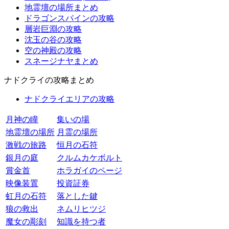
地霊壇の場所まとめ
ドラゴンスパインの攻略
層岩巨淵の攻略
沈玉の谷の攻略
空の神殿の攻略
スネージナヤまとめ
ナドクライの攻略まとめ
ナドクライエリアの攻略
月神の瞳
集いの場
地霊壇の場所
月霊の場所
激戦の旅路
恒月の石符
銀月の庭
クルムカケボルト
賞金首
ホラガイのページ
映像装置
投資証券
虹月の石符
落とした鍵
狼の救出
ネムリヒツジ
魔女の彫刻
知識を持つ者