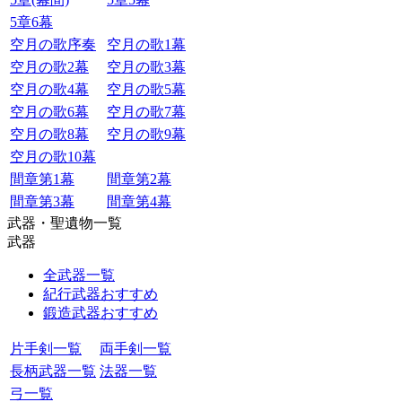
5章6幕
空月の歌序奏
空月の歌1幕
空月の歌2幕
空月の歌3幕
空月の歌4幕
空月の歌5幕
空月の歌6幕
空月の歌7幕
空月の歌8幕
空月の歌9幕
空月の歌10幕
間章第1幕
間章第2幕
間章第3幕
間章第4幕
武器・聖遺物一覧
武器
全武器一覧
紀行武器おすすめ
鍛造武器おすすめ
片手剣一覧
両手剣一覧
長柄武器一覧
法器一覧
弓一覧