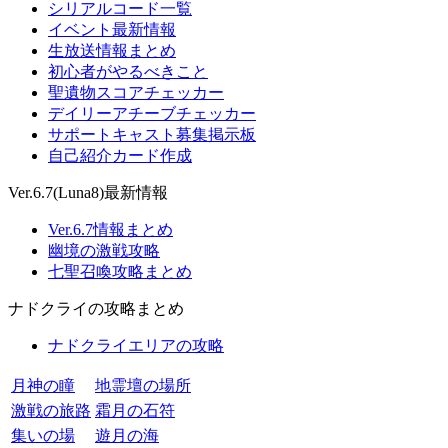
シリアルコード一覧
イベント最新情報
生放送情報まとめ
初心者がやるべきこと
聖遺物スコアチェッカー
デイリーアチーブチェッカー
サポートキャスト募集掲示板
自己紹介カード作成
Ver.6.7(Luna8)最新情報
Ver.6.7情報まとめ
幽境の激戦攻略
七聖召喚攻略まとめ
ナドクライの攻略まとめ
ナドクライエリアの攻略
月神の瞳
地霊壇の場所
激戦の旅路
霜月の石符
集いの場
遊月の海