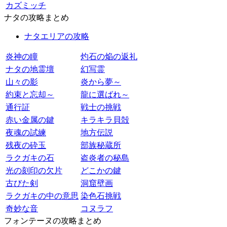
カズミッチ
ナタの攻略まとめ
ナタエリアの攻略
炎神の瞳
灼石の焔の返礼
ナタの地霊壇
幻写霊
山々の影
炎から夢～
約束と忘却～
龍に選ばれ～
通行証
戦士の挑戦
赤い金属の鍵
キラキラ貝殻
夜魂の試練
地方伝説
残夜の砕玉
部族秘蔵所
ラクガキの石
盗炎者の秘島
光の刻印の欠片
どこかの鍵
古びた剣
洞窟壁画
ラクガキの中の意思
染色石挑戦
奇妙な音
コヌラフ
フォンテーヌの攻略まとめ