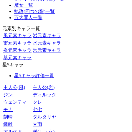
魔女一覧
執政(四つの影)一覧
五大罪人一覧
元素別キャラ一覧
風元素キャラ
岩元素キャラ
雷元素キャラ
水元素キャラ
炎元素キャラ
氷元素キャラ
草元素キャラ
星5キャラ
星5キャラ評価一覧
主人公(風)
主人公(岩)
ジン
ディルック
ウェンティ
クレー
モナ
七七
刻晴
タルタリヤ
鍾離
甘雨
アルベド
魈(しょう)