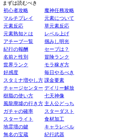
まずは読むべき
初心者攻略
魔神任務攻略
マルチプレイ
元素について
元素反応
草元素反応
元素熟知とは
レベル上げ
アチーブ一覧
掴みし明光
紀行の報酬
セーブは？
名前と性別
冒険ランク
世界ランク
モラ稼ぎ方
好感度
毎日やるべき
スタミナ増やし方
課金要素
チャージセンター
デイリー解放
樹脂の使い方
七天神像
風龍廃墟の行き方
主人公どっち
ガチャの確率
スターダスト
スターライト
食材加工
地霊壇の鍵
キャラレベル
無名の宝蔵
紀行武器