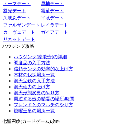
トーマデート
早柚デート
凝光デート
雲菫デート
久岐忍デート
平蔵デート
ファルザンデート
レイラデート
カーヴェデート
ガイアデート
リネットデート
ハウジング攻略
ハウジング(塵歌壺)の詳細
調度品の入手方法
信頼ランクの効率的な上げ方
木材の伐採場所一覧
洞天宝銭の入手方法
洞天仙力の上げ方
洞天形態変更のやり方
周遊する壺の精霊の場所/時間
フレンドとのマルチのやり方
旋曜玉帛の場所一覧
七聖召喚(カードゲーム)攻略