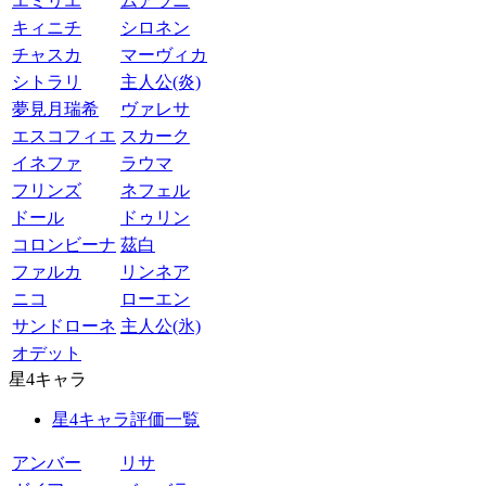
エミリエ
ムアラニ
キィニチ
シロネン
チャスカ
マーヴィカ
シトラリ
主人公(炎)
夢見月瑞希
ヴァレサ
エスコフィエ
スカーク
イネファ
ラウマ
フリンズ
ネフェル
ドール
ドゥリン
コロンビーナ
茲白
ファルカ
リンネア
ニコ
ローエン
サンドローネ
主人公(氷)
オデット
星4キャラ
星4キャラ評価一覧
アンバー
リサ