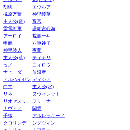
胡桃
エウルア
楓原万葉
神里綾華
主人公(雷)
宵宮
雷電将軍
珊瑚宮心海
アーロイ
荒瀧一斗
申鶴
八重神子
神里綾人
夜蘭
主人公(草)
ティナリ
セノ
ニィロウ
ナヒーダ
放浪者
アルハイゼン
ディシア
白朮
主人公(水)
リネ
ヌヴィレット
リオセスリ
フリーナ
ナヴィア
閑雲
千織
アルレッキーノ
クロリンデ
シグウィン