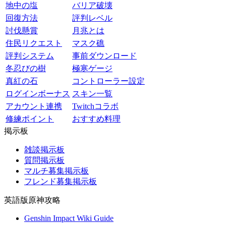
地中の塩
バリア破壊
回復方法
評判レベル
討伐懸賞
月兆とは
住民リクエスト
マスク礁
評判システム
事前ダウンロード
冬忍びの樹
極寒ゲージ
真紅の石
コントローラー設定
ログインボーナス
スキン一覧
アカウント連携
Twitchコラボ
修練ポイント
おすすめ料理
掲示板
雑談掲示板
質問掲示板
マルチ募集掲示板
フレンド募集掲示板
英語版原神攻略
Genshin Impact Wiki Guide