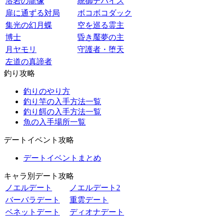
溶岩の龍像
統御デバイス
扉に通ずる対局
ボコボコダック
集光の幻月蝶
空を巡る霊主
博士
昏き魘夢の主
月ヤモリ
守護者・堕天
左道の真諦者
釣り攻略
釣りのやり方
釣り竿の入手方法一覧
釣り餌の入手方法一覧
魚の入手場所一覧
デートイベント攻略
デートイベントまとめ
キャラ別デート攻略
ノエルデート
ノエルデート2
バーバラデート
重雲デート
ベネットデート
ディオナデート