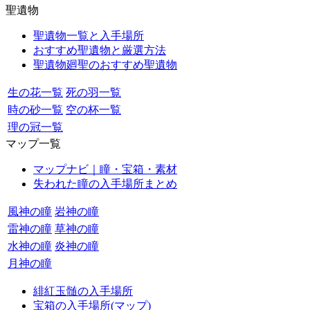
聖遺物
聖遺物一覧と入手場所
おすすめ聖遺物と厳選方法
聖遺物廻聖のおすすめ聖遺物
生の花一覧
死の羽一覧
時の砂一覧
空の杯一覧
理の冠一覧
マップ一覧
マップナビ｜瞳・宝箱・素材
失われた瞳の入手場所まとめ
風神の瞳
岩神の瞳
雷神の瞳
草神の瞳
水神の瞳
炎神の瞳
月神の瞳
緋紅玉髄の入手場所
宝箱の入手場所(マップ)