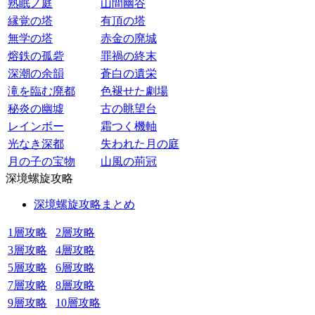
熟眠ノ庭
山間幽谷
縁覚の塔
有頂の塔
無学の塔
赤金の廃城
熔鉄の孤砦
罪禍の終末
深潮の余韻
蒼白の遺栄
滝を臨む廃都
色褪せた劇場
秘炎の幽墟
古の眺望台
レインボー
霜つく機軸
光なき深都
失われた月の庭
月の子の宝物
山風の荊冠
深境螺旋攻略
深境螺旋攻略まとめ
1層攻略
2層攻略
3層攻略
4層攻略
5層攻略
6層攻略
7層攻略
8層攻略
9層攻略
10層攻略