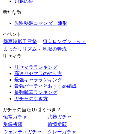
超越の鍵
新たな敵
先駆秘源コマンダー陣形
イベント
帰夏映影千霊祭
狙えロングショット
まったりリズム～
地脈の奔流
リセマラ
リセマラランキング
高速リセマラのやり方
最強キャラランキング
最強パーティとおすすめ編成
最強武器ランキング
ガチャの引き方
ガチャの当たり/引くべき？
恒常ガチャ
武器ガチャ
集録祈願
追憶祈願
ウェンティガチャ
クレーガチャ