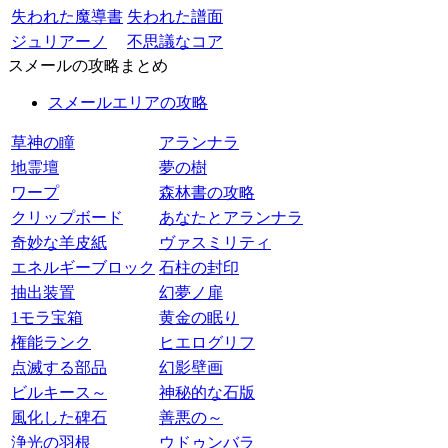
失われた魔導書
失われた譜面
ジュリアーノ
不思議なコア
スメールの攻略まとめ
スメールエリアの攻略
草神の瞳
アランナラ
地霊壇
夢の樹
ワープ
森林書の攻略
クリップボード
あなたとアランナラ
奇妙な羊皮紙
ヴァスミリティ
エネルギーブロック
石柱の封印
抽出装置
幻夢ノ扉
1モラ宝箱
黄金の眠り
権能ランク
ヒエログリフ
点滅する部品
幻影壁画
ビルキース～
神秘的な石版
風化した碑石
善悪の～
浄光の羽根
ウドゥンバラ