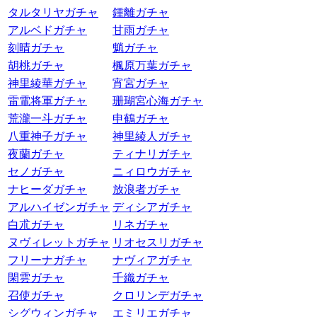
タルタリヤガチャ
鍾離ガチャ
アルベドガチャ
甘雨ガチャ
刻晴ガチャ
魈ガチャ
胡桃ガチャ
楓原万葉ガチャ
神里綾華ガチャ
宵宮ガチャ
雷電将軍ガチャ
珊瑚宮心海ガチャ
荒瀧一斗ガチャ
申鶴ガチャ
八重神子ガチャ
神里綾人ガチャ
夜蘭ガチャ
ティナリガチャ
セノガチャ
ニィロウガチャ
ナヒーダガチャ
放浪者ガチャ
アルハイゼンガチャ
ディシアガチャ
白朮ガチャ
リネガチャ
ヌヴィレットガチャ
リオセスリガチャ
フリーナガチャ
ナヴィアガチャ
閑雲ガチャ
千織ガチャ
召使ガチャ
クロリンデガチャ
シグウィンガチャ
エミリエガチャ