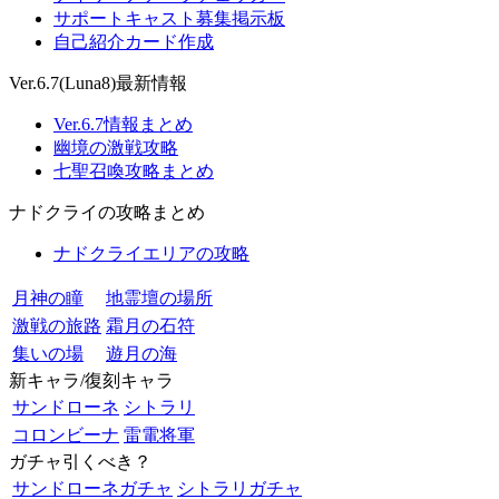
サポートキャスト募集掲示板
自己紹介カード作成
Ver.6.7(Luna8)最新情報
Ver.6.7情報まとめ
幽境の激戦攻略
七聖召喚攻略まとめ
ナドクライの攻略まとめ
ナドクライエリアの攻略
月神の瞳
地霊壇の場所
激戦の旅路
霜月の石符
集いの場
遊月の海
新キャラ/復刻キャラ
サンドローネ
シトラリ
コロンビーナ
雷電将軍
ガチャ引くべき？
サンドローネガチャ
シトラリガチャ