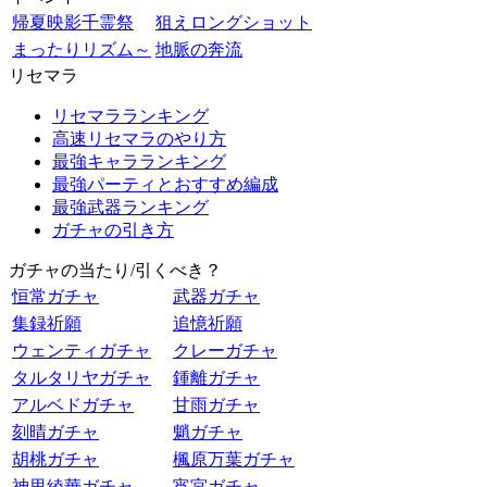
帰夏映影千霊祭
狙えロングショット
まったりリズム～
地脈の奔流
リセマラ
リセマラランキング
高速リセマラのやり方
最強キャラランキング
最強パーティとおすすめ編成
最強武器ランキング
ガチャの引き方
ガチャの当たり/引くべき？
恒常ガチャ
武器ガチャ
集録祈願
追憶祈願
ウェンティガチャ
クレーガチャ
タルタリヤガチャ
鍾離ガチャ
アルベドガチャ
甘雨ガチャ
刻晴ガチャ
魈ガチャ
胡桃ガチャ
楓原万葉ガチャ
神里綾華ガチャ
宵宮ガチャ