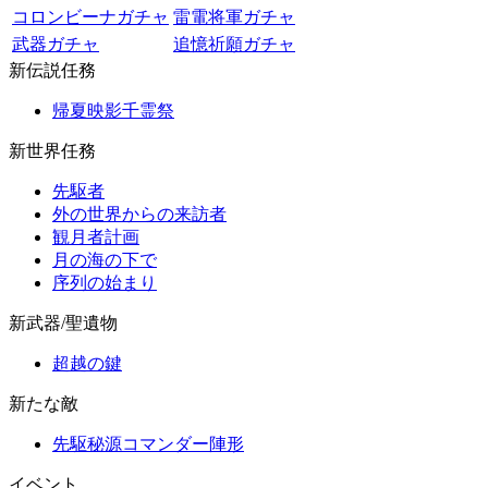
コロンビーナガチャ
雷電将軍ガチャ
武器ガチャ
追憶祈願ガチャ
新伝説任務
帰夏映影千霊祭
新世界任務
先駆者
外の世界からの来訪者
観月者計画
月の海の下で
序列の始まり
新武器/聖遺物
超越の鍵
新たな敵
先駆秘源コマンダー陣形
イベント