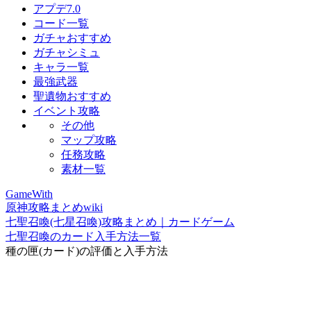
アプデ7.0
コード一覧
ガチャおすすめ
ガチャシミュ
キャラ一覧
最強武器
聖遺物おすすめ
イベント攻略
その他
マップ攻略
任務攻略
素材一覧
GameWith
原神攻略まとめwiki
七聖召喚(七星召喚)攻略まとめ｜カードゲーム
七聖召喚のカード入手方法一覧
種の匣(カード)の評価と入手方法