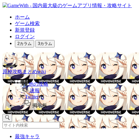
ホーム
ゲーム検索
新規登録
ログイン
2カラム
3カラム
原神攻略まとめwiki
他の攻略
速報
Twitter
掲示板
最強キャラ