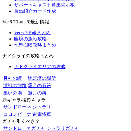
サポートキャスト募集掲示板
自己紹介カード作成
Ver.6.7(Luna8)最新情報
Ver.6.7情報まとめ
幽境の激戦攻略
七聖召喚攻略まとめ
ナドクライの攻略まとめ
ナドクライエリアの攻略
月神の瞳
地霊壇の場所
激戦の旅路
霜月の石符
集いの場
遊月の海
新キャラ/復刻キャラ
サンドローネ
シトラリ
コロンビーナ
雷電将軍
ガチャ引くべき？
サンドローネガチャ
シトラリガチャ