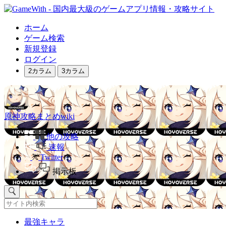
ホーム
ゲーム検索
新規登録
ログイン
2カラム
3カラム
原神攻略まとめwiki
他の攻略
速報
Twitter
掲示板
最強キャラ