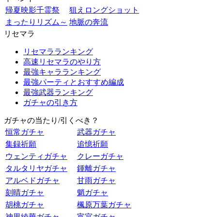
帰夏映影千霊祭
狙えロングショット
まったりリズム～
地脈の奔流
リセマラ
リセマラランキング
高速リセマラのやり方
最強キャラランキング
最強パーティとおすすめ編成
最強武器ランキング
ガチャの引き方
ガチャの当たり/引くべき？
恒常ガチャ
武器ガチャ
集録祈願
追憶祈願
ウェンティガチャ
クレーガチャ
タルタリヤガチャ
鍾離ガチャ
アルベドガチャ
甘雨ガチャ
刻晴ガチャ
魈ガチャ
胡桃ガチャ
楓原万葉ガチャ
神里綾華ガチャ
宵宮ガチャ