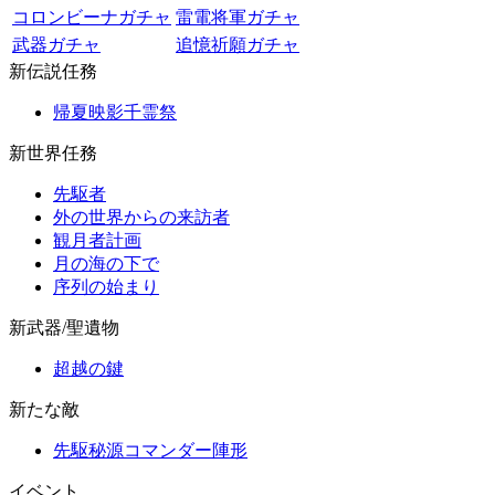
コロンビーナガチャ
雷電将軍ガチャ
武器ガチャ
追憶祈願ガチャ
新伝説任務
帰夏映影千霊祭
新世界任務
先駆者
外の世界からの来訪者
観月者計画
月の海の下で
序列の始まり
新武器/聖遺物
超越の鍵
新たな敵
先駆秘源コマンダー陣形
イベント