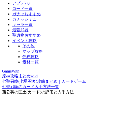
アプデ7.0
コード一覧
ガチャおすすめ
ガチャシミュ
キャラ一覧
最強武器
聖遺物おすすめ
イベント攻略
その他
マップ攻略
任務攻略
素材一覧
GameWith
原神攻略まとめwiki
七聖召喚(七星召喚)攻略まとめ｜カードゲーム
七聖召喚のカード入手方法一覧
蒲公英の国土(カード)の評価と入手方法