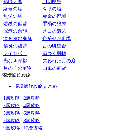
熟眠ノ庭
山間幽谷
縁覚の塔
有頂の塔
無学の塔
赤金の廃城
熔鉄の孤砦
罪禍の終末
深潮の余韻
蒼白の遺栄
滝を臨む廃都
色褪せた劇場
秘炎の幽墟
古の眺望台
レインボー
霜つく機軸
光なき深都
失われた月の庭
月の子の宝物
山風の荊冠
深境螺旋攻略
深境螺旋攻略まとめ
1層攻略
2層攻略
3層攻略
4層攻略
5層攻略
6層攻略
7層攻略
8層攻略
9層攻略
10層攻略