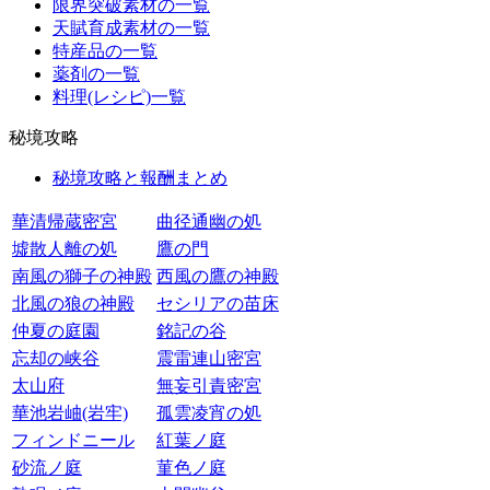
限界突破素材の一覧
天賦育成素材の一覧
特産品の一覧
薬剤の一覧
料理(レシピ)一覧
秘境攻略
秘境攻略と報酬まとめ
華清帰蔵密宮
曲径通幽の処
墟散人離の処
鷹の門
南風の獅子の神殿
西風の鷹の神殿
北風の狼の神殿
セシリアの苗床
仲夏の庭園
銘記の谷
忘却の峡谷
震雷連山密宮
太山府
無妄引責密宮
華池岩岫(岩牢)
孤雲凌宵の処
フィンドニール
紅葉ノ庭
砂流ノ庭
菫色ノ庭