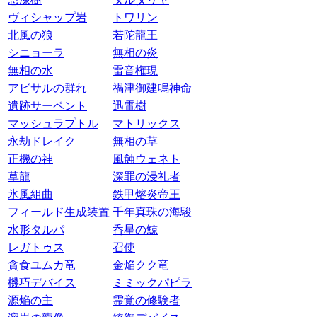
ヴィシャップ岩
トワリン
北風の狼
若陀龍王
シニョーラ
無相の炎
無相の水
雷音権現
アビサルの群れ
禍津御建鳴神命
遺跡サーペント
迅電樹
マッシュラプトル
マトリックス
永劫ドレイク
無相の草
正機の神
風蝕ウェネト
草龍
深罪の浸礼者
氷風組曲
鉄甲熔炎帝王
フィールド生成装置
千年真珠の海駿
水形タルパ
呑星の鯨
レガトゥス
召使
貪食ユムカ竜
金焔クク竜
機巧デバイス
ミミックパピラ
源焔の主
霊覚の修験者