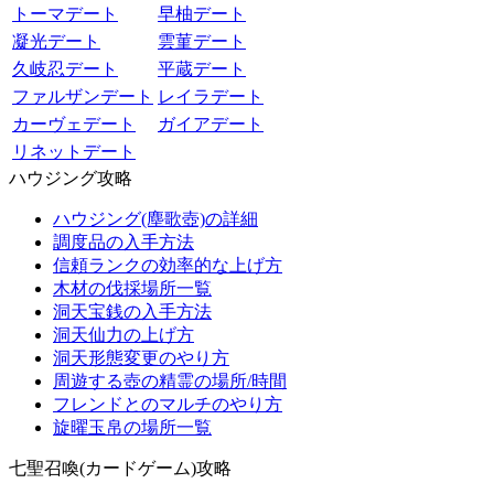
トーマデート
早柚デート
凝光デート
雲菫デート
久岐忍デート
平蔵デート
ファルザンデート
レイラデート
カーヴェデート
ガイアデート
リネットデート
ハウジング攻略
ハウジング(塵歌壺)の詳細
調度品の入手方法
信頼ランクの効率的な上げ方
木材の伐採場所一覧
洞天宝銭の入手方法
洞天仙力の上げ方
洞天形態変更のやり方
周遊する壺の精霊の場所/時間
フレンドとのマルチのやり方
旋曜玉帛の場所一覧
七聖召喚(カードゲーム)攻略