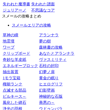
失われた魔導書
失われた譜面
ジュリアーノ
不思議なコア
スメールの攻略まとめ
スメールエリアの攻略
草神の瞳
アランナラ
地霊壇
夢の樹
ワープ
森林書の攻略
クリップボード
あなたとアランナラ
奇妙な羊皮紙
ヴァスミリティ
エネルギーブロック
石柱の封印
抽出装置
幻夢ノ扉
1モラ宝箱
黄金の眠り
権能ランク
ヒエログリフ
点滅する部品
幻影壁画
ビルキース～
神秘的な石版
風化した碑石
善悪の～
浄光の羽根
ウドゥンバラ