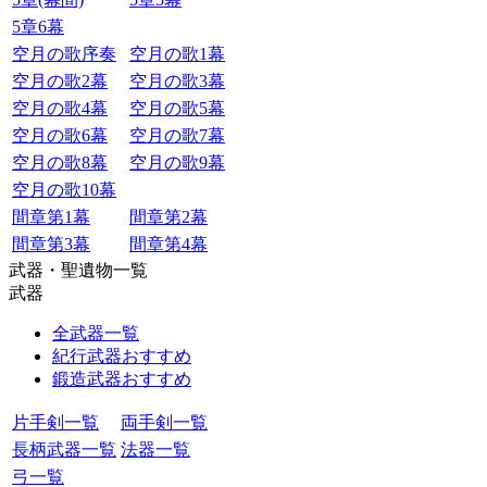
5章6幕
空月の歌序奏
空月の歌1幕
空月の歌2幕
空月の歌3幕
空月の歌4幕
空月の歌5幕
空月の歌6幕
空月の歌7幕
空月の歌8幕
空月の歌9幕
空月の歌10幕
間章第1幕
間章第2幕
間章第3幕
間章第4幕
武器・聖遺物一覧
武器
全武器一覧
紀行武器おすすめ
鍛造武器おすすめ
片手剣一覧
両手剣一覧
長柄武器一覧
法器一覧
弓一覧