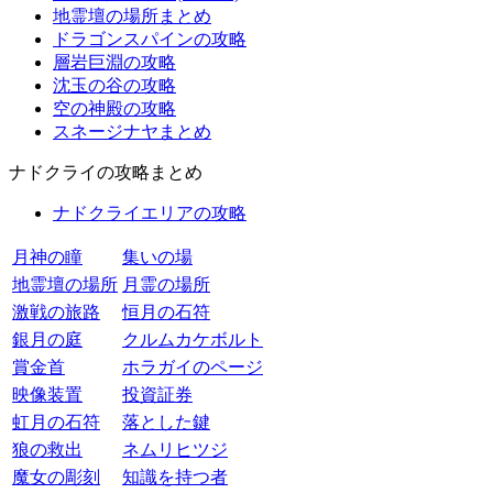
地霊壇の場所まとめ
ドラゴンスパインの攻略
層岩巨淵の攻略
沈玉の谷の攻略
空の神殿の攻略
スネージナヤまとめ
ナドクライの攻略まとめ
ナドクライエリアの攻略
月神の瞳
集いの場
地霊壇の場所
月霊の場所
激戦の旅路
恒月の石符
銀月の庭
クルムカケボルト
賞金首
ホラガイのページ
映像装置
投資証券
虹月の石符
落とした鍵
狼の救出
ネムリヒツジ
魔女の彫刻
知識を持つ者