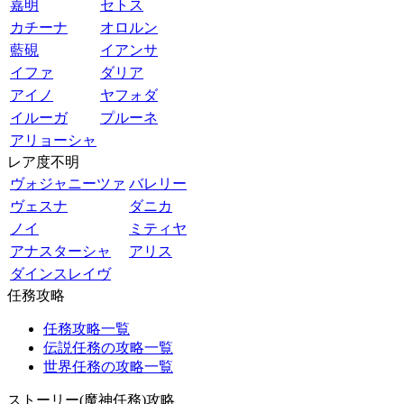
嘉明
セトス
カチーナ
オロルン
藍硯
イアンサ
イファ
ダリア
アイノ
ヤフォダ
イルーガ
プルーネ
アリョーシャ
レア度不明
ヴォジャニーツァ
バレリー
ヴェスナ
ダニカ
ノイ
ミティヤ
アナスターシャ
アリス
ダインスレイヴ
任務攻略
任務攻略一覧
伝説任務の攻略一覧
世界任務の攻略一覧
ストーリー(魔神任務)攻略