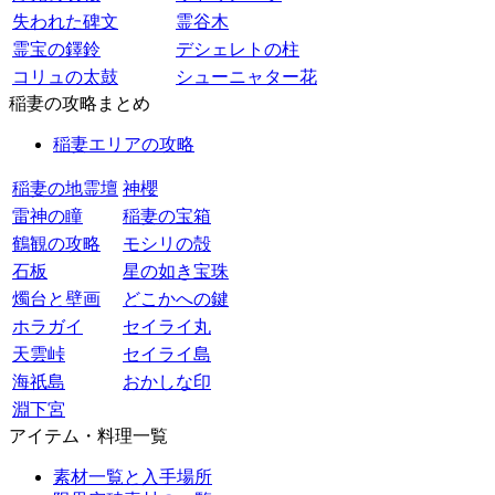
失われた碑文
霊谷木
霊宝の鐸鈴
デシェレトの柱
コリュの太鼓
シューニャター花
稲妻の攻略まとめ
稲妻エリアの攻略
稲妻の地霊壇
神櫻
雷神の瞳
稲妻の宝箱
鶴観の攻略
モシリの殻
石板
星の如き宝珠
燭台と壁画
どこかへの鍵
ホラガイ
セイライ丸
天雲峠
セイライ島
海祇島
おかしな印
淵下宮
アイテム・料理一覧
素材一覧と入手場所