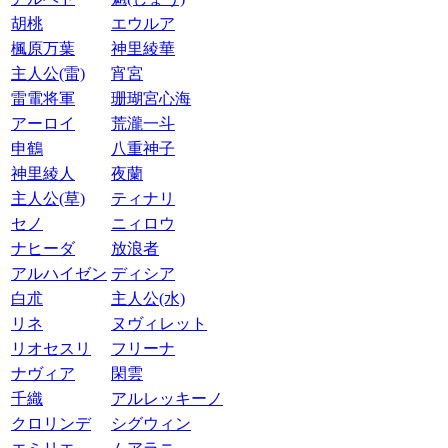
胡桃
エウルア
楓原万葉
神里綾華
主人公(雷)
宵宮
雷電将軍
珊瑚宮心海
アーロイ
荒瀧一斗
申鶴
八重神子
神里綾人
夜蘭
主人公(草)
ティナリ
セノ
ニィロウ
ナヒーダ
放浪者
アルハイゼン
ディシア
白朮
主人公(水)
リネ
ヌヴィレット
リオセスリ
フリーナ
ナヴィア
閑雲
千織
アルレッキーノ
クロリンデ
シグウィン