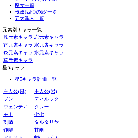
魔女一覧
執政(四つの影)一覧
五大罪人一覧
元素別キャラ一覧
風元素キャラ
岩元素キャラ
雷元素キャラ
水元素キャラ
炎元素キャラ
氷元素キャラ
草元素キャラ
星5キャラ
星5キャラ評価一覧
主人公(風)
主人公(岩)
ジン
ディルック
ウェンティ
クレー
モナ
七七
刻晴
タルタリヤ
鍾離
甘雨
アルベド
魈(しょう)