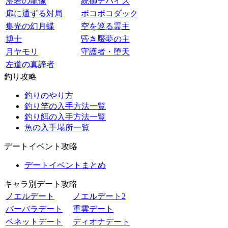
溶岩の龍像
統御デバイス
扉に通ずる対局
ボコボコダック
集光の幻月蝶
空を巡る霊主
博士
昏き魘夢の主
月ヤモリ
守護者・堕天
左道の真諦者
釣り攻略
釣りのやり方
釣り竿の入手方法一覧
釣り餌の入手方法一覧
魚の入手場所一覧
デートイベント攻略
デートイベントまとめ
キャラ別デート攻略
ノエルデート
ノエルデート2
バーバラデート
重雲デート
ベネットデート
ディオナデート