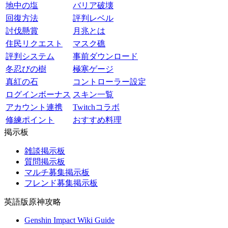
地中の塩
バリア破壊
回復方法
評判レベル
討伐懸賞
月兆とは
住民リクエスト
マスク礁
評判システム
事前ダウンロード
冬忍びの樹
極寒ゲージ
真紅の石
コントローラー設定
ログインボーナス
スキン一覧
アカウント連携
Twitchコラボ
修練ポイント
おすすめ料理
掲示板
雑談掲示板
質問掲示板
マルチ募集掲示板
フレンド募集掲示板
英語版原神攻略
Genshin Impact Wiki Guide