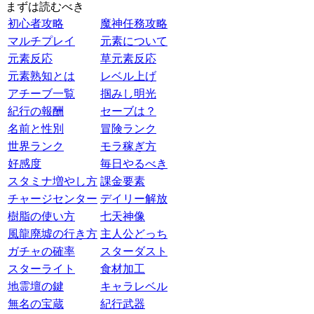
まずは読むべき
初心者攻略
魔神任務攻略
マルチプレイ
元素について
元素反応
草元素反応
元素熟知とは
レベル上げ
アチーブ一覧
掴みし明光
紀行の報酬
セーブは？
名前と性別
冒険ランク
世界ランク
モラ稼ぎ方
好感度
毎日やるべき
スタミナ増やし方
課金要素
チャージセンター
デイリー解放
樹脂の使い方
七天神像
風龍廃墟の行き方
主人公どっち
ガチャの確率
スターダスト
スターライト
食材加工
地霊壇の鍵
キャラレベル
無名の宝蔵
紀行武器