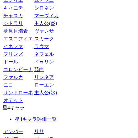
エミリエ
ムアラニ
キィニチ
シロネン
チャスカ
マーヴィカ
シトラリ
主人公(炎)
夢見月瑞希
ヴァレサ
エスコフィエ
スカーク
イネファ
ラウマ
フリンズ
ネフェル
ドール
ドゥリン
コロンビーナ
茲白
ファルカ
リンネア
ニコ
ローエン
サンドローネ
主人公(氷)
オデット
星4キャラ
星4キャラ評価一覧
アンバー
リサ