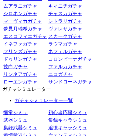
ムアラニガチャ
キィニチガチャ
シロネンガチャ
チャスカガチャ
マーヴィカガチャ
シトラリガチャ
夢見月瑞希ガチャ
ヴァレサガチャ
エスコフィエガチャ
スカークガチャ
イネファガチャ
ラウマガチャ
フリンズガチャ
ネフェルガチャ
ドゥリンガチャ
コロンビーナガチャ
兹白ガチャ
ファルカガチャ
リンネアガチャ
ニコガチャ
ローエンガチャ
サンドローネガチャ
ガチャシミュレーター
ガチャシミュレーター一覧
恒常シミュ
初心者応援シミュ
武器シミュ
集録キャラシミュ
集録武器シミュ
追憶キャラシミュ
追憶武器シミュ
ウェンティシミュ