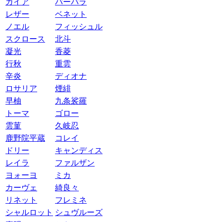
ガイア
バーバラ
レザー
ベネット
ノエル
フィッシュル
スクロース
北斗
凝光
香菱
行秋
重雲
辛炎
ディオナ
ロサリア
煙緋
早柚
九条裟羅
トーマ
ゴロー
雲菫
久岐忍
鹿野院平蔵
コレイ
ドリー
キャンディス
レイラ
ファルザン
ヨォーヨ
ミカ
カーヴェ
綺良々
リネット
フレミネ
シャルロット
シュヴルーズ