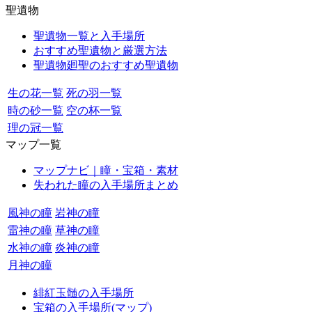
聖遺物
聖遺物一覧と入手場所
おすすめ聖遺物と厳選方法
聖遺物廻聖のおすすめ聖遺物
生の花一覧
死の羽一覧
時の砂一覧
空の杯一覧
理の冠一覧
マップ一覧
マップナビ｜瞳・宝箱・素材
失われた瞳の入手場所まとめ
風神の瞳
岩神の瞳
雷神の瞳
草神の瞳
水神の瞳
炎神の瞳
月神の瞳
緋紅玉髄の入手場所
宝箱の入手場所(マップ)