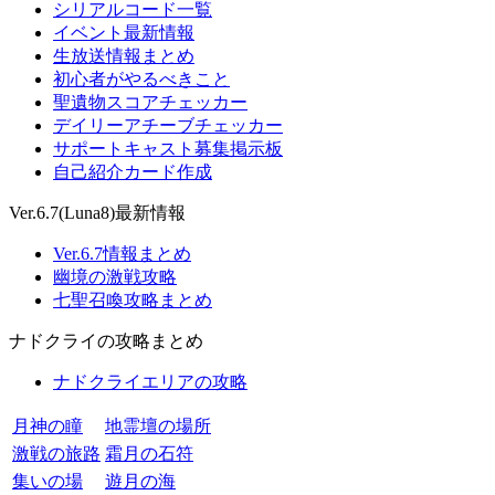
シリアルコード一覧
イベント最新情報
生放送情報まとめ
初心者がやるべきこと
聖遺物スコアチェッカー
デイリーアチーブチェッカー
サポートキャスト募集掲示板
自己紹介カード作成
Ver.6.7(Luna8)最新情報
Ver.6.7情報まとめ
幽境の激戦攻略
七聖召喚攻略まとめ
ナドクライの攻略まとめ
ナドクライエリアの攻略
月神の瞳
地霊壇の場所
激戦の旅路
霜月の石符
集いの場
遊月の海