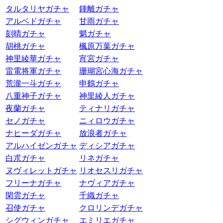
タルタリヤガチャ
鍾離ガチャ
アルベドガチャ
甘雨ガチャ
刻晴ガチャ
魈ガチャ
胡桃ガチャ
楓原万葉ガチャ
神里綾華ガチャ
宵宮ガチャ
雷電将軍ガチャ
珊瑚宮心海ガチャ
荒瀧一斗ガチャ
申鶴ガチャ
八重神子ガチャ
神里綾人ガチャ
夜蘭ガチャ
ティナリガチャ
セノガチャ
ニィロウガチャ
ナヒーダガチャ
放浪者ガチャ
アルハイゼンガチャ
ディシアガチャ
白朮ガチャ
リネガチャ
ヌヴィレットガチャ
リオセスリガチャ
フリーナガチャ
ナヴィアガチャ
閑雲ガチャ
千織ガチャ
召使ガチャ
クロリンデガチャ
シグウィンガチャ
エミリエガチャ