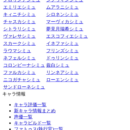
エミリエシミュ
ムアラニシミュ
キィニチシミュ
シロネンシミュ
チャスカシミュ
マーヴィカシミュ
シトラリシミュ
夢見月瑞希シミュ
ヴァレサシミュ
エスコフィエシミュ
スカークシミュ
イネファシミュ
ラウマシミュ
フリンズシミュ
ネフェルシミュ
ドゥリンシミュ
コロンビーナシミュ
兹白シミュ
ファルカシミュ
リンネアシミュ
ニコガチャシミュ
ローエンシミュ
サンドローネシミュ
キャラ情報
キャラ評価一覧
新キャラ情報まとめ
声優一覧
キャラビルド一覧
ファトゥス(執行官)一覧