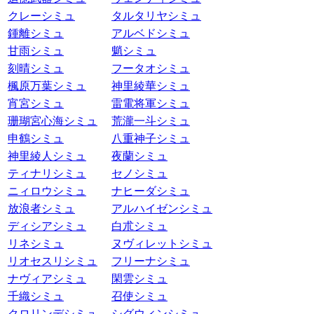
クレーシミュ
タルタリヤシミュ
鍾離シミュ
アルベドシミュ
甘雨シミュ
魈シミュ
刻晴シミュ
フータオシミュ
楓原万葉シミュ
神里綾華シミュ
宵宮シミュ
雷電将軍シミュ
珊瑚宮心海シミュ
荒瀧一斗シミュ
申鶴シミュ
八重神子シミュ
神里綾人シミュ
夜蘭シミュ
ティナリシミュ
セノシミュ
ニィロウシミュ
ナヒーダシミュ
放浪者シミュ
アルハイゼンシミュ
ディシアシミュ
白朮シミュ
リネシミュ
ヌヴィレットシミュ
リオセスリシミュ
フリーナシミュ
ナヴィアシミュ
閑雲シミュ
千織シミュ
召使シミュ
クロリンデシミュ
シグウィンシミュ