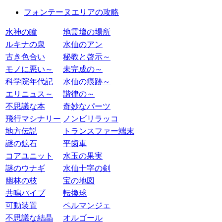
フォンテーヌエリアの攻略
水神の瞳
地霊壇の場所
ルキナの泉
水仙のアン
古き色合い
秘教と啓示～
モノに悪い～
未完成の～
科学院年代記
水仙の痕跡～
エリニュス～
諧律の～
不思議な本
奇妙なパーツ
飛行マシナリー
ノンビリラッコ
地方伝説
トランスファー端末
謎の鉱石
平歯車
コアユニット
水玉の果実
謎のウナギ
水仙十字の剣
幽林の枝
宝の地図
共鳴パイプ
転換球
可動装置
ペルマンジェ
不思議な結晶
オルゴール