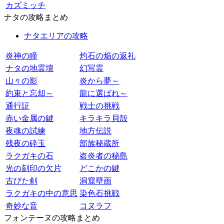
カズミッチ
ナタの攻略まとめ
ナタエリアの攻略
炎神の瞳
灼石の焔の返礼
ナタの地霊壇
幻写霊
山々の影
炎から夢～
約束と忘却～
龍に選ばれ～
通行証
戦士の挑戦
赤い金属の鍵
キラキラ貝殻
夜魂の試練
地方伝説
残夜の砕玉
部族秘蔵所
ラクガキの石
盗炎者の秘島
光の刻印の欠片
どこかの鍵
古びた剣
洞窟壁画
ラクガキの中の意思
染色石挑戦
奇妙な音
コヌラフ
フォンテーヌの攻略まとめ