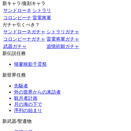
新キャラ/復刻キャラ
サンドローネ
シトラリ
コロンビーナ
雷電将軍
ガチャ引くべき？
サンドローネガチャ
シトラリガチャ
コロンビーナガチャ
雷電将軍ガチャ
武器ガチャ
追憶祈願ガチャ
新伝説任務
帰夏映影千霊祭
新世界任務
先駆者
外の世界からの来訪者
観月者計画
月の海の下で
序列の始まり
新武器/聖遺物