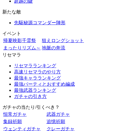
超越の鍵
新たな敵
先駆秘源コマンダー陣形
イベント
帰夏映影千霊祭
狙えロングショット
まったりリズム～
地脈の奔流
リセマラ
リセマラランキング
高速リセマラのやり方
最強キャラランキング
最強パーティとおすすめ編成
最強武器ランキング
ガチャの引き方
ガチャの当たり/引くべき？
恒常ガチャ
武器ガチャ
集録祈願
追憶祈願
ウェンティガチャ
クレーガチャ