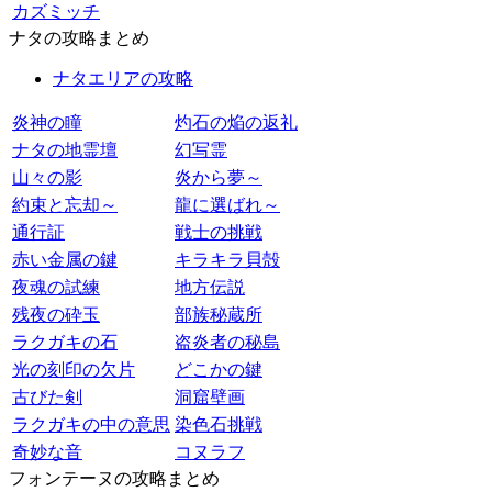
カズミッチ
ナタの攻略まとめ
ナタエリアの攻略
炎神の瞳
灼石の焔の返礼
ナタの地霊壇
幻写霊
山々の影
炎から夢～
約束と忘却～
龍に選ばれ～
通行証
戦士の挑戦
赤い金属の鍵
キラキラ貝殻
夜魂の試練
地方伝説
残夜の砕玉
部族秘蔵所
ラクガキの石
盗炎者の秘島
光の刻印の欠片
どこかの鍵
古びた剣
洞窟壁画
ラクガキの中の意思
染色石挑戦
奇妙な音
コヌラフ
フォンテーヌの攻略まとめ