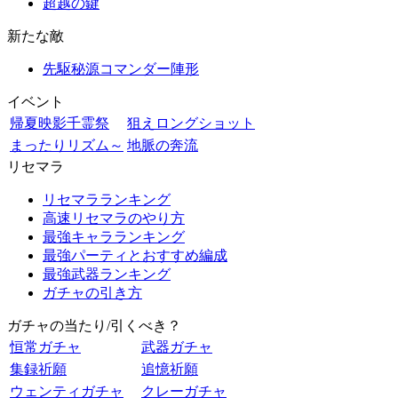
超越の鍵
新たな敵
先駆秘源コマンダー陣形
イベント
帰夏映影千霊祭
狙えロングショット
まったりリズム～
地脈の奔流
リセマラ
リセマラランキング
高速リセマラのやり方
最強キャラランキング
最強パーティとおすすめ編成
最強武器ランキング
ガチャの引き方
ガチャの当たり/引くべき？
恒常ガチャ
武器ガチャ
集録祈願
追憶祈願
ウェンティガチャ
クレーガチャ