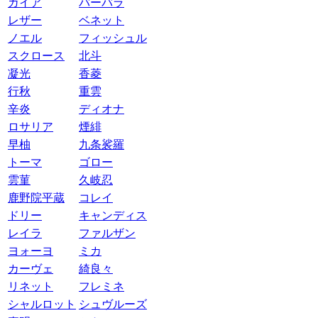
ガイア
バーバラ
レザー
ベネット
ノエル
フィッシュル
スクロース
北斗
凝光
香菱
行秋
重雲
辛炎
ディオナ
ロサリア
煙緋
早柚
九条裟羅
トーマ
ゴロー
雲菫
久岐忍
鹿野院平蔵
コレイ
ドリー
キャンディス
レイラ
ファルザン
ヨォーヨ
ミカ
カーヴェ
綺良々
リネット
フレミネ
シャルロット
シュヴルーズ