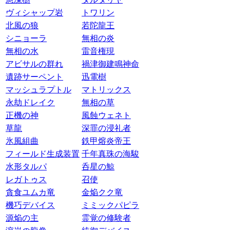
ヴィシャップ岩
トワリン
北風の狼
若陀龍王
シニョーラ
無相の炎
無相の水
雷音権現
アビサルの群れ
禍津御建鳴神命
遺跡サーペント
迅電樹
マッシュラプトル
マトリックス
永劫ドレイク
無相の草
正機の神
風蝕ウェネト
草龍
深罪の浸礼者
氷風組曲
鉄甲熔炎帝王
フィールド生成装置
千年真珠の海駿
水形タルパ
呑星の鯨
レガトゥス
召使
貪食ユムカ竜
金焔クク竜
機巧デバイス
ミミックパピラ
源焔の主
霊覚の修験者