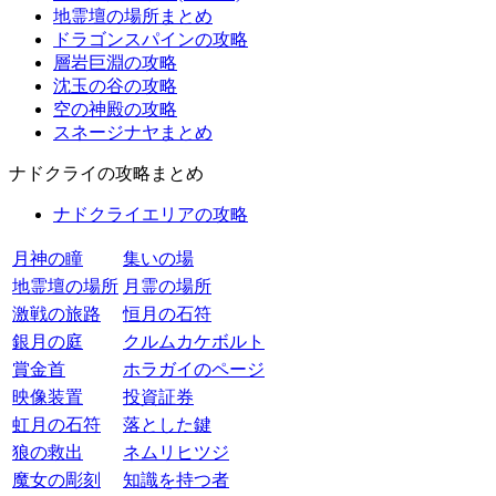
地霊壇の場所まとめ
ドラゴンスパインの攻略
層岩巨淵の攻略
沈玉の谷の攻略
空の神殿の攻略
スネージナヤまとめ
ナドクライの攻略まとめ
ナドクライエリアの攻略
月神の瞳
集いの場
地霊壇の場所
月霊の場所
激戦の旅路
恒月の石符
銀月の庭
クルムカケボルト
賞金首
ホラガイのページ
映像装置
投資証券
虹月の石符
落とした鍵
狼の救出
ネムリヒツジ
魔女の彫刻
知識を持つ者