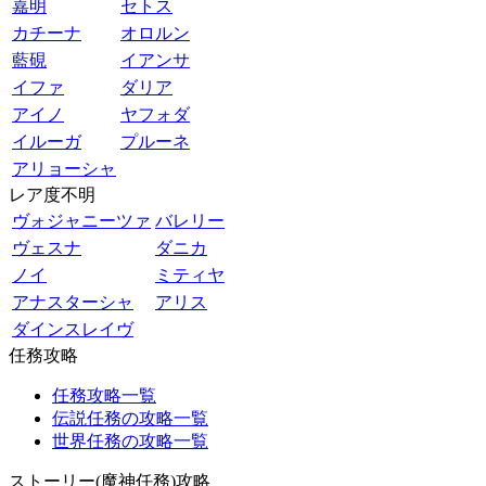
嘉明
セトス
カチーナ
オロルン
藍硯
イアンサ
イファ
ダリア
アイノ
ヤフォダ
イルーガ
プルーネ
アリョーシャ
レア度不明
ヴォジャニーツァ
バレリー
ヴェスナ
ダニカ
ノイ
ミティヤ
アナスターシャ
アリス
ダインスレイヴ
任務攻略
任務攻略一覧
伝説任務の攻略一覧
世界任務の攻略一覧
ストーリー(魔神任務)攻略