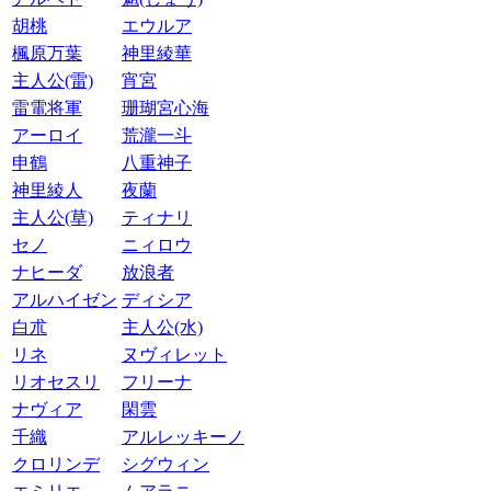
胡桃
エウルア
楓原万葉
神里綾華
主人公(雷)
宵宮
雷電将軍
珊瑚宮心海
アーロイ
荒瀧一斗
申鶴
八重神子
神里綾人
夜蘭
主人公(草)
ティナリ
セノ
ニィロウ
ナヒーダ
放浪者
アルハイゼン
ディシア
白朮
主人公(水)
リネ
ヌヴィレット
リオセスリ
フリーナ
ナヴィア
閑雲
千織
アルレッキーノ
クロリンデ
シグウィン