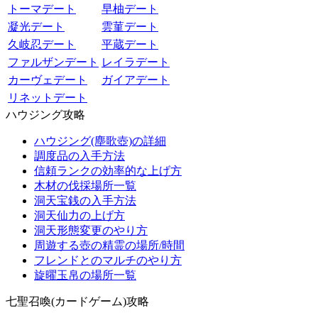
トーマデート
早柚デート
凝光デート
雲菫デート
久岐忍デート
平蔵デート
ファルザンデート
レイラデート
カーヴェデート
ガイアデート
リネットデート
ハウジング攻略
ハウジング(塵歌壺)の詳細
調度品の入手方法
信頼ランクの効率的な上げ方
木材の伐採場所一覧
洞天宝銭の入手方法
洞天仙力の上げ方
洞天形態変更のやり方
周遊する壺の精霊の場所/時間
フレンドとのマルチのやり方
旋曜玉帛の場所一覧
七聖召喚(カードゲーム)攻略