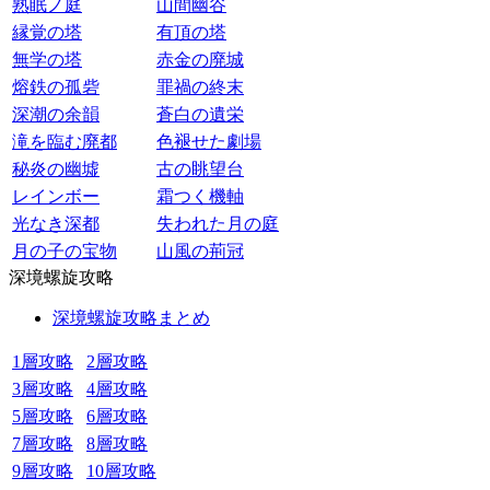
熟眠ノ庭
山間幽谷
縁覚の塔
有頂の塔
無学の塔
赤金の廃城
熔鉄の孤砦
罪禍の終末
深潮の余韻
蒼白の遺栄
滝を臨む廃都
色褪せた劇場
秘炎の幽墟
古の眺望台
レインボー
霜つく機軸
光なき深都
失われた月の庭
月の子の宝物
山風の荊冠
深境螺旋攻略
深境螺旋攻略まとめ
1層攻略
2層攻略
3層攻略
4層攻略
5層攻略
6層攻略
7層攻略
8層攻略
9層攻略
10層攻略