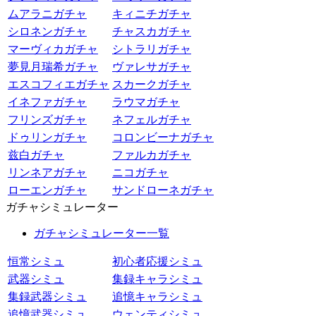
ムアラニガチャ
キィニチガチャ
シロネンガチャ
チャスカガチャ
マーヴィカガチャ
シトラリガチャ
夢見月瑞希ガチャ
ヴァレサガチャ
エスコフィエガチャ
スカークガチャ
イネファガチャ
ラウマガチャ
フリンズガチャ
ネフェルガチャ
ドゥリンガチャ
コロンビーナガチャ
兹白ガチャ
ファルカガチャ
リンネアガチャ
ニコガチャ
ローエンガチャ
サンドローネガチャ
ガチャシミュレーター
ガチャシミュレーター一覧
恒常シミュ
初心者応援シミュ
武器シミュ
集録キャラシミュ
集録武器シミュ
追憶キャラシミュ
追憶武器シミュ
ウェンティシミュ