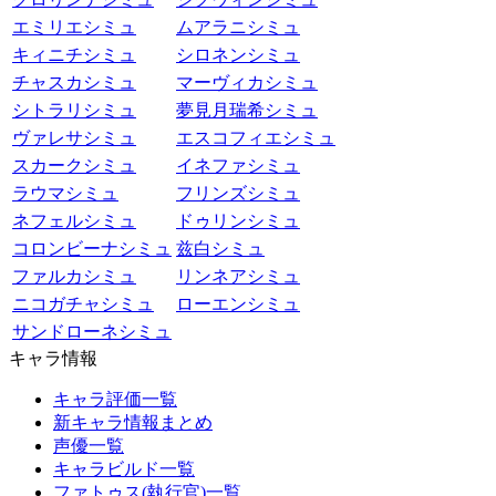
エミリエシミュ
ムアラニシミュ
キィニチシミュ
シロネンシミュ
チャスカシミュ
マーヴィカシミュ
シトラリシミュ
夢見月瑞希シミュ
ヴァレサシミュ
エスコフィエシミュ
スカークシミュ
イネファシミュ
ラウマシミュ
フリンズシミュ
ネフェルシミュ
ドゥリンシミュ
コロンビーナシミュ
兹白シミュ
ファルカシミュ
リンネアシミュ
ニコガチャシミュ
ローエンシミュ
サンドローネシミュ
キャラ情報
キャラ評価一覧
新キャラ情報まとめ
声優一覧
キャラビルド一覧
ファトゥス(執行官)一覧