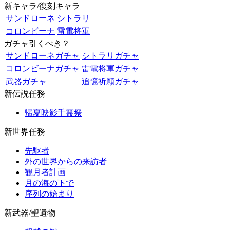
新キャラ/復刻キャラ
サンドローネ
シトラリ
コロンビーナ
雷電将軍
ガチャ引くべき？
サンドローネガチャ
シトラリガチャ
コロンビーナガチャ
雷電将軍ガチャ
武器ガチャ
追憶祈願ガチャ
新伝説任務
帰夏映影千霊祭
新世界任務
先駆者
外の世界からの来訪者
観月者計画
月の海の下で
序列の始まり
新武器/聖遺物