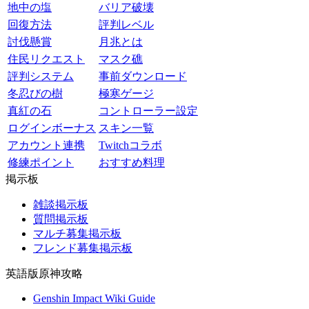
地中の塩
バリア破壊
回復方法
評判レベル
討伐懸賞
月兆とは
住民リクエスト
マスク礁
評判システム
事前ダウンロード
冬忍びの樹
極寒ゲージ
真紅の石
コントローラー設定
ログインボーナス
スキン一覧
アカウント連携
Twitchコラボ
修練ポイント
おすすめ料理
掲示板
雑談掲示板
質問掲示板
マルチ募集掲示板
フレンド募集掲示板
英語版原神攻略
Genshin Impact Wiki Guide