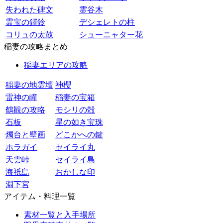
失われた碑文
霊谷木
霊宝の鐸鈴
デシェレトの柱
コリュの太鼓
シューニャター花
稲妻の攻略まとめ
稲妻エリアの攻略
稲妻の地霊壇
神櫻
雷神の瞳
稲妻の宝箱
鶴観の攻略
モシリの殻
石板
星の如き宝珠
燭台と壁画
どこかへの鍵
ホラガイ
セイライ丸
天雲峠
セイライ島
海祇島
おかしな印
淵下宮
アイテム・料理一覧
素材一覧と入手場所