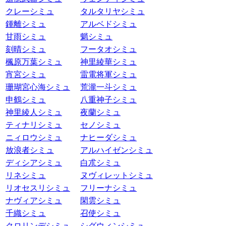
クレーシミュ
タルタリヤシミュ
鍾離シミュ
アルベドシミュ
甘雨シミュ
魈シミュ
刻晴シミュ
フータオシミュ
楓原万葉シミュ
神里綾華シミュ
宵宮シミュ
雷電将軍シミュ
珊瑚宮心海シミュ
荒瀧一斗シミュ
申鶴シミュ
八重神子シミュ
神里綾人シミュ
夜蘭シミュ
ティナリシミュ
セノシミュ
ニィロウシミュ
ナヒーダシミュ
放浪者シミュ
アルハイゼンシミュ
ディシアシミュ
白朮シミュ
リネシミュ
ヌヴィレットシミュ
リオセスリシミュ
フリーナシミュ
ナヴィアシミュ
閑雲シミュ
千織シミュ
召使シミュ
クロリンデシミュ
シグウィンシミュ