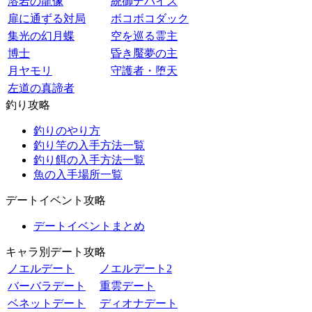
溶岩の龍像
統御デバイス
扉に通ずる対局
ボコボコダック
集光の幻月蝶
空を巡る霊主
博士
昏き魘夢の主
月ヤモリ
守護者・堕天
左道の真諦者
釣り攻略
釣りのやり方
釣り竿の入手方法一覧
釣り餌の入手方法一覧
魚の入手場所一覧
デートイベント攻略
デートイベントまとめ
キャラ別デート攻略
ノエルデート
ノエルデート2
バーバラデート
重雲デート
ベネットデート
ディオナデート