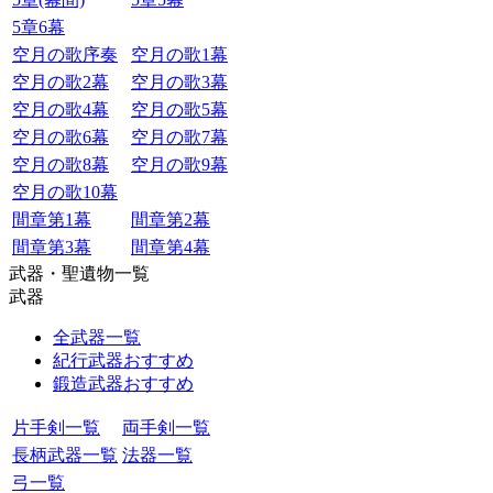
5章6幕
空月の歌序奏
空月の歌1幕
空月の歌2幕
空月の歌3幕
空月の歌4幕
空月の歌5幕
空月の歌6幕
空月の歌7幕
空月の歌8幕
空月の歌9幕
空月の歌10幕
間章第1幕
間章第2幕
間章第3幕
間章第4幕
武器・聖遺物一覧
武器
全武器一覧
紀行武器おすすめ
鍛造武器おすすめ
片手剣一覧
両手剣一覧
長柄武器一覧
法器一覧
弓一覧