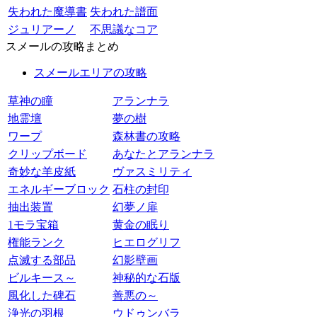
失われた魔導書
失われた譜面
ジュリアーノ
不思議なコア
スメールの攻略まとめ
スメールエリアの攻略
草神の瞳
アランナラ
地霊壇
夢の樹
ワープ
森林書の攻略
クリップボード
あなたとアランナラ
奇妙な羊皮紙
ヴァスミリティ
エネルギーブロック
石柱の封印
抽出装置
幻夢ノ扉
1モラ宝箱
黄金の眠り
権能ランク
ヒエログリフ
点滅する部品
幻影壁画
ビルキース～
神秘的な石版
風化した碑石
善悪の～
浄光の羽根
ウドゥンバラ