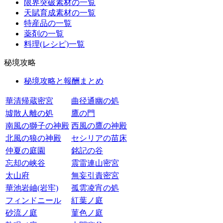
限界突破素材の一覧
天賦育成素材の一覧
特産品の一覧
薬剤の一覧
料理(レシピ)一覧
秘境攻略
秘境攻略と報酬まとめ
華清帰蔵密宮
曲径通幽の処
墟散人離の処
鷹の門
南風の獅子の神殿
西風の鷹の神殿
北風の狼の神殿
セシリアの苗床
仲夏の庭園
銘記の谷
忘却の峡谷
震雷連山密宮
太山府
無妄引責密宮
華池岩岫(岩牢)
孤雲凌宵の処
フィンドニール
紅葉ノ庭
砂流ノ庭
菫色ノ庭