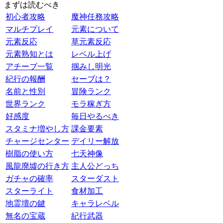
まずは読むべき
初心者攻略
魔神任務攻略
マルチプレイ
元素について
元素反応
草元素反応
元素熟知とは
レベル上げ
アチーブ一覧
掴みし明光
紀行の報酬
セーブは？
名前と性別
冒険ランク
世界ランク
モラ稼ぎ方
好感度
毎日やるべき
スタミナ増やし方
課金要素
チャージセンター
デイリー解放
樹脂の使い方
七天神像
風龍廃墟の行き方
主人公どっち
ガチャの確率
スターダスト
スターライト
食材加工
地霊壇の鍵
キャラレベル
無名の宝蔵
紀行武器