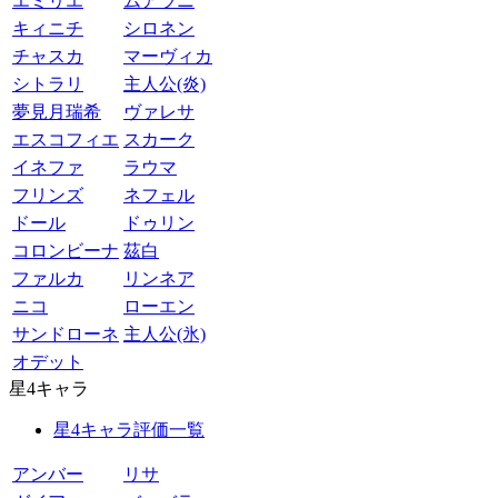
エミリエ
ムアラニ
キィニチ
シロネン
チャスカ
マーヴィカ
シトラリ
主人公(炎)
夢見月瑞希
ヴァレサ
エスコフィエ
スカーク
イネファ
ラウマ
フリンズ
ネフェル
ドール
ドゥリン
コロンビーナ
茲白
ファルカ
リンネア
ニコ
ローエン
サンドローネ
主人公(氷)
オデット
星4キャラ
星4キャラ評価一覧
アンバー
リサ