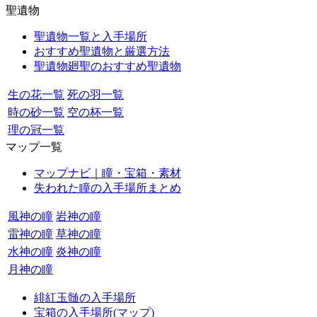
聖遺物
聖遺物一覧と入手場所
おすすめ聖遺物と厳選方法
聖遺物廻聖のおすすめ聖遺物
生の花一覧
死の羽一覧
時の砂一覧
空の杯一覧
理の冠一覧
マップ一覧
マップナビ｜瞳・宝箱・素材
失われた瞳の入手場所まとめ
風神の瞳
岩神の瞳
雷神の瞳
草神の瞳
水神の瞳
炎神の瞳
月神の瞳
緋紅玉髄の入手場所
宝箱の入手場所(マップ)