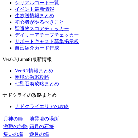
シリアルコード一覧
イベント最新情報
生放送情報まとめ
初心者がやるべきこと
聖遺物スコアチェッカー
デイリーアチーブチェッカー
サポートキャスト募集掲示板
自己紹介カード作成
Ver.6.7(Luna8)最新情報
Ver.6.7情報まとめ
幽境の激戦攻略
七聖召喚攻略まとめ
ナドクライの攻略まとめ
ナドクライエリアの攻略
月神の瞳
地霊壇の場所
激戦の旅路
霜月の石符
集いの場
遊月の海