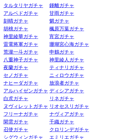
タルタリヤガチャ
鍾離ガチャ
アルベドガチャ
甘雨ガチャ
刻晴ガチャ
魈ガチャ
胡桃ガチャ
楓原万葉ガチャ
神里綾華ガチャ
宵宮ガチャ
雷電将軍ガチャ
珊瑚宮心海ガチャ
荒瀧一斗ガチャ
申鶴ガチャ
八重神子ガチャ
神里綾人ガチャ
夜蘭ガチャ
ティナリガチャ
セノガチャ
ニィロウガチャ
ナヒーダガチャ
放浪者ガチャ
アルハイゼンガチャ
ディシアガチャ
白朮ガチャ
リネガチャ
ヌヴィレットガチャ
リオセスリガチャ
フリーナガチャ
ナヴィアガチャ
閑雲ガチャ
千織ガチャ
召使ガチャ
クロリンデガチャ
シグウィンガチャ
エミリエガチャ