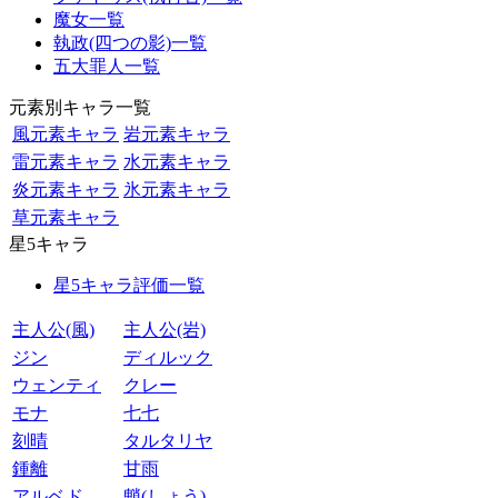
魔女一覧
執政(四つの影)一覧
五大罪人一覧
元素別キャラ一覧
風元素キャラ
岩元素キャラ
雷元素キャラ
水元素キャラ
炎元素キャラ
氷元素キャラ
草元素キャラ
星5キャラ
星5キャラ評価一覧
主人公(風)
主人公(岩)
ジン
ディルック
ウェンティ
クレー
モナ
七七
刻晴
タルタリヤ
鍾離
甘雨
アルベド
魈(しょう)