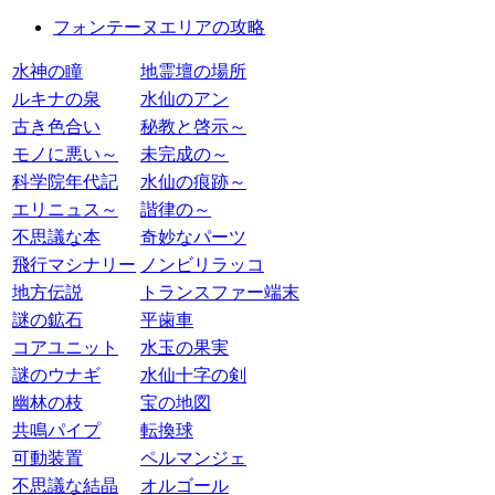
フォンテーヌエリアの攻略
水神の瞳
地霊壇の場所
ルキナの泉
水仙のアン
古き色合い
秘教と啓示～
モノに悪い～
未完成の～
科学院年代記
水仙の痕跡～
エリニュス～
諧律の～
不思議な本
奇妙なパーツ
飛行マシナリー
ノンビリラッコ
地方伝説
トランスファー端末
謎の鉱石
平歯車
コアユニット
水玉の果実
謎のウナギ
水仙十字の剣
幽林の枝
宝の地図
共鳴パイプ
転換球
可動装置
ペルマンジェ
不思議な結晶
オルゴール