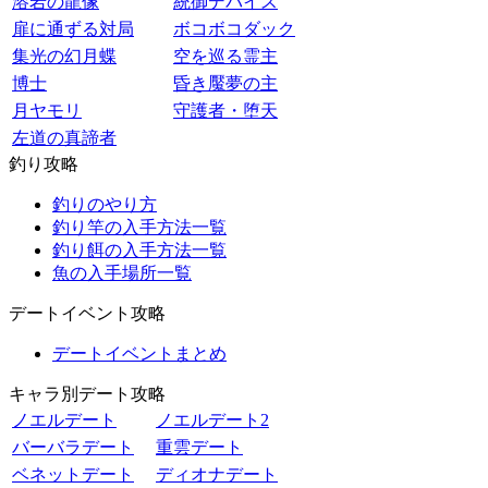
溶岩の龍像
統御デバイス
扉に通ずる対局
ボコボコダック
集光の幻月蝶
空を巡る霊主
博士
昏き魘夢の主
月ヤモリ
守護者・堕天
左道の真諦者
釣り攻略
釣りのやり方
釣り竿の入手方法一覧
釣り餌の入手方法一覧
魚の入手場所一覧
デートイベント攻略
デートイベントまとめ
キャラ別デート攻略
ノエルデート
ノエルデート2
バーバラデート
重雲デート
ベネットデート
ディオナデート