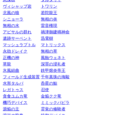
ヴィシャップ岩
トワリン
北風の狼
若陀龍王
シニョーラ
無相の炎
無相の水
雷音権現
アビサルの群れ
禍津御建鳴神命
遺跡サーペント
迅電樹
マッシュラプトル
マトリックス
永劫ドレイク
無相の草
正機の神
風蝕ウェネト
草龍
深罪の浸礼者
氷風組曲
鉄甲熔炎帝王
フィールド生成装置
千年真珠の海駿
水形タルパ
呑星の鯨
レガトゥス
召使
貪食ユムカ竜
金焔クク竜
機巧デバイス
ミミックパピラ
源焔の主
霊覚の修験者