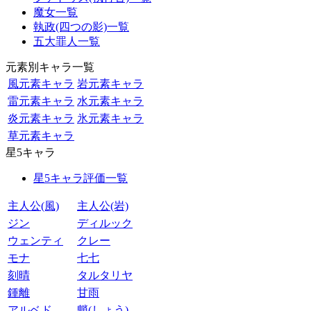
魔女一覧
執政(四つの影)一覧
五大罪人一覧
元素別キャラ一覧
風元素キャラ
岩元素キャラ
雷元素キャラ
水元素キャラ
炎元素キャラ
氷元素キャラ
草元素キャラ
星5キャラ
星5キャラ評価一覧
主人公(風)
主人公(岩)
ジン
ディルック
ウェンティ
クレー
モナ
七七
刻晴
タルタリヤ
鍾離
甘雨
アルベド
魈(しょう)