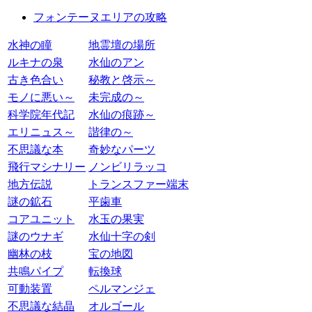
フォンテーヌエリアの攻略
水神の瞳
地霊壇の場所
ルキナの泉
水仙のアン
古き色合い
秘教と啓示～
モノに悪い～
未完成の～
科学院年代記
水仙の痕跡～
エリニュス～
諧律の～
不思議な本
奇妙なパーツ
飛行マシナリー
ノンビリラッコ
地方伝説
トランスファー端末
謎の鉱石
平歯車
コアユニット
水玉の果実
謎のウナギ
水仙十字の剣
幽林の枝
宝の地図
共鳴パイプ
転換球
可動装置
ペルマンジェ
不思議な結晶
オルゴール