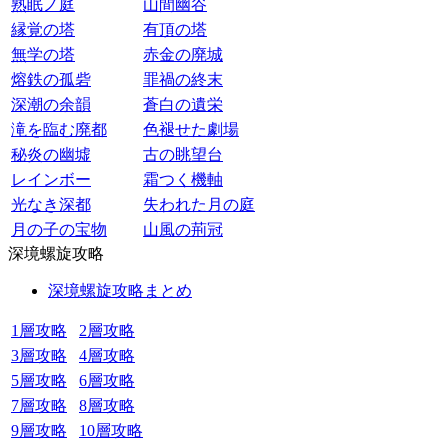
熟眠ノ庭
山間幽谷
縁覚の塔
有頂の塔
無学の塔
赤金の廃城
熔鉄の孤砦
罪禍の終末
深潮の余韻
蒼白の遺栄
滝を臨む廃都
色褪せた劇場
秘炎の幽墟
古の眺望台
レインボー
霜つく機軸
光なき深都
失われた月の庭
月の子の宝物
山風の荊冠
深境螺旋攻略
深境螺旋攻略まとめ
1層攻略
2層攻略
3層攻略
4層攻略
5層攻略
6層攻略
7層攻略
8層攻略
9層攻略
10層攻略