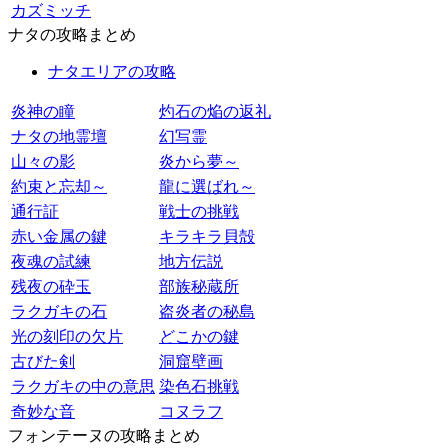
カズミッチ
ナタの攻略まとめ
ナタエリアの攻略
炎神の瞳
灼石の焔の返礼
ナタの地霊壇
幻写霊
山々の影
炎から夢～
約束と忘却～
龍に選ばれ～
通行証
戦士の挑戦
赤い金属の鍵
キラキラ貝殻
夜魂の試練
地方伝説
残夜の砕玉
部族秘蔵所
ラクガキの石
盗炎者の秘島
光の刻印の欠片
どこかの鍵
古びた剣
洞窟壁画
ラクガキの中の意思
染色石挑戦
奇妙な音
コヌラフ
フォンテーヌの攻略まとめ