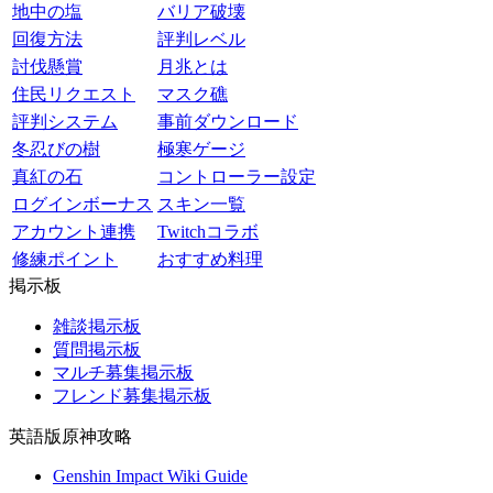
地中の塩
バリア破壊
回復方法
評判レベル
討伐懸賞
月兆とは
住民リクエスト
マスク礁
評判システム
事前ダウンロード
冬忍びの樹
極寒ゲージ
真紅の石
コントローラー設定
ログインボーナス
スキン一覧
アカウント連携
Twitchコラボ
修練ポイント
おすすめ料理
掲示板
雑談掲示板
質問掲示板
マルチ募集掲示板
フレンド募集掲示板
英語版原神攻略
Genshin Impact Wiki Guide