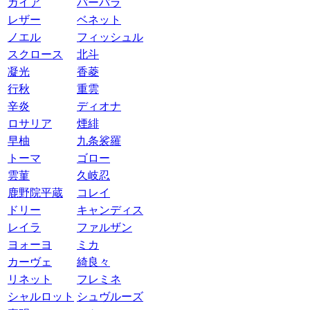
ガイア
バーバラ
レザー
ベネット
ノエル
フィッシュル
スクロース
北斗
凝光
香菱
行秋
重雲
辛炎
ディオナ
ロサリア
煙緋
早柚
九条裟羅
トーマ
ゴロー
雲菫
久岐忍
鹿野院平蔵
コレイ
ドリー
キャンディス
レイラ
ファルザン
ヨォーヨ
ミカ
カーヴェ
綺良々
リネット
フレミネ
シャルロット
シュヴルーズ