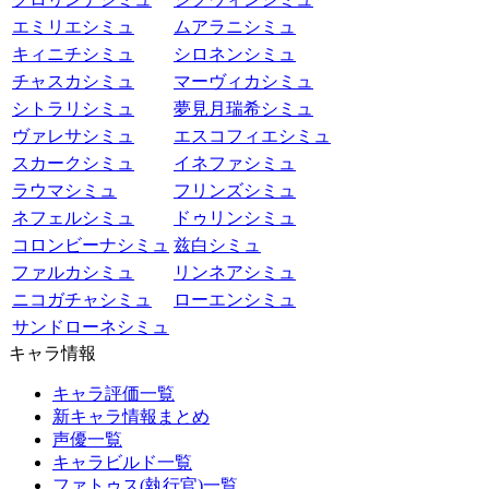
エミリエシミュ
ムアラニシミュ
キィニチシミュ
シロネンシミュ
チャスカシミュ
マーヴィカシミュ
シトラリシミュ
夢見月瑞希シミュ
ヴァレサシミュ
エスコフィエシミュ
スカークシミュ
イネファシミュ
ラウマシミュ
フリンズシミュ
ネフェルシミュ
ドゥリンシミュ
コロンビーナシミュ
兹白シミュ
ファルカシミュ
リンネアシミュ
ニコガチャシミュ
ローエンシミュ
サンドローネシミュ
キャラ情報
キャラ評価一覧
新キャラ情報まとめ
声優一覧
キャラビルド一覧
ファトゥス(執行官)一覧