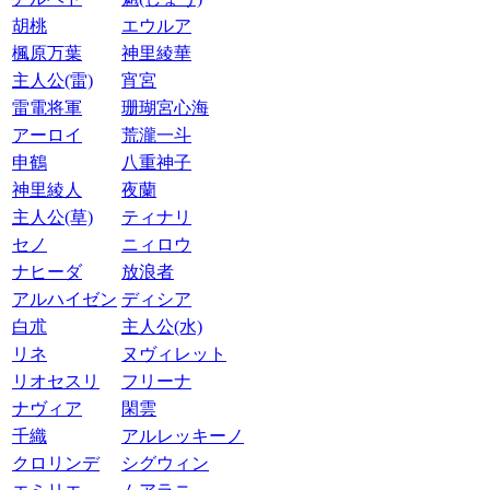
胡桃
エウルア
楓原万葉
神里綾華
主人公(雷)
宵宮
雷電将軍
珊瑚宮心海
アーロイ
荒瀧一斗
申鶴
八重神子
神里綾人
夜蘭
主人公(草)
ティナリ
セノ
ニィロウ
ナヒーダ
放浪者
アルハイゼン
ディシア
白朮
主人公(水)
リネ
ヌヴィレット
リオセスリ
フリーナ
ナヴィア
閑雲
千織
アルレッキーノ
クロリンデ
シグウィン