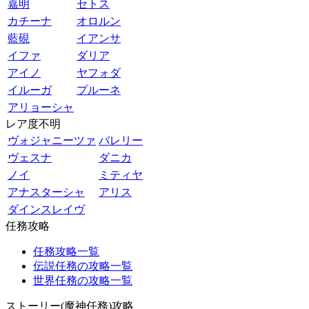
嘉明
セトス
カチーナ
オロルン
藍硯
イアンサ
イファ
ダリア
アイノ
ヤフォダ
イルーガ
プルーネ
アリョーシャ
レア度不明
ヴォジャニーツァ
バレリー
ヴェスナ
ダニカ
ノイ
ミティヤ
アナスターシャ
アリス
ダインスレイヴ
任務攻略
任務攻略一覧
伝説任務の攻略一覧
世界任務の攻略一覧
ストーリー(魔神任務)攻略