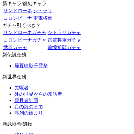
新キャラ/復刻キャラ
サンドローネ
シトラリ
コロンビーナ
雷電将軍
ガチャ引くべき？
サンドローネガチャ
シトラリガチャ
コロンビーナガチャ
雷電将軍ガチャ
武器ガチャ
追憶祈願ガチャ
新伝説任務
帰夏映影千霊祭
新世界任務
先駆者
外の世界からの来訪者
観月者計画
月の海の下で
序列の始まり
新武器/聖遺物