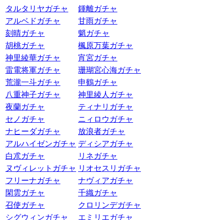
タルタリヤガチャ
鍾離ガチャ
アルベドガチャ
甘雨ガチャ
刻晴ガチャ
魈ガチャ
胡桃ガチャ
楓原万葉ガチャ
神里綾華ガチャ
宵宮ガチャ
雷電将軍ガチャ
珊瑚宮心海ガチャ
荒瀧一斗ガチャ
申鶴ガチャ
八重神子ガチャ
神里綾人ガチャ
夜蘭ガチャ
ティナリガチャ
セノガチャ
ニィロウガチャ
ナヒーダガチャ
放浪者ガチャ
アルハイゼンガチャ
ディシアガチャ
白朮ガチャ
リネガチャ
ヌヴィレットガチャ
リオセスリガチャ
フリーナガチャ
ナヴィアガチャ
閑雲ガチャ
千織ガチャ
召使ガチャ
クロリンデガチャ
シグウィンガチャ
エミリエガチャ