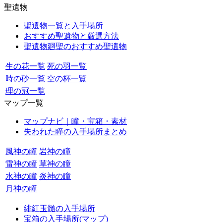
聖遺物
聖遺物一覧と入手場所
おすすめ聖遺物と厳選方法
聖遺物廻聖のおすすめ聖遺物
生の花一覧
死の羽一覧
時の砂一覧
空の杯一覧
理の冠一覧
マップ一覧
マップナビ｜瞳・宝箱・素材
失われた瞳の入手場所まとめ
風神の瞳
岩神の瞳
雷神の瞳
草神の瞳
水神の瞳
炎神の瞳
月神の瞳
緋紅玉髄の入手場所
宝箱の入手場所(マップ)