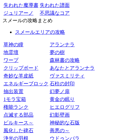
失われた魔導書
失われた譜面
ジュリアーノ
不思議なコア
スメールの攻略まとめ
スメールエリアの攻略
草神の瞳
アランナラ
地霊壇
夢の樹
ワープ
森林書の攻略
クリップボード
あなたとアランナラ
奇妙な羊皮紙
ヴァスミリティ
エネルギーブロック
石柱の封印
抽出装置
幻夢ノ扉
1モラ宝箱
黄金の眠り
権能ランク
ヒエログリフ
点滅する部品
幻影壁画
ビルキース～
神秘的な石版
風化した碑石
善悪の～
浄光の羽根
ウドゥンバラ