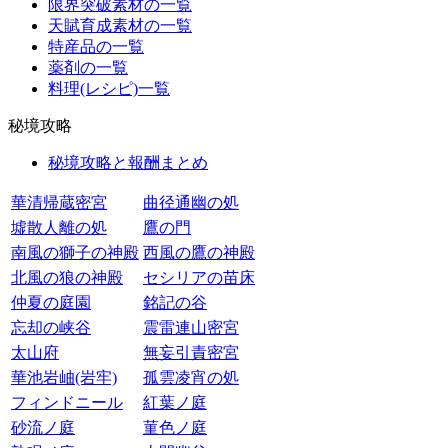
限界突破素材の一覧
天賦育成素材の一覧
特産品の一覧
薬剤の一覧
料理(レシピ)一覧
秘境攻略
秘境攻略と報酬まとめ
華清帰蔵密宮
曲径通幽の処
墟散人離の処
鷹の門
南風の獅子の神殿
西風の鷹の神殿
北風の狼の神殿
セシリアの苗床
仲夏の庭園
銘記の谷
忘却の峡谷
震雷連山密宮
太山府
無妄引責密宮
華池岩岫(岩牢)
孤雲凌宵の処
フィンドニール
紅葉ノ庭
砂流ノ庭
菫色ノ庭