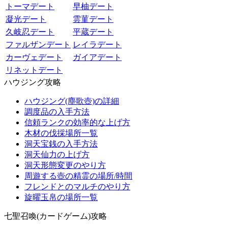
トーマデート
早柚デート
凝光デート
雲菫デート
久岐忍デート
平蔵デート
ファルザンデート
レイラデート
カーヴェデート
ガイアデート
リネットデート
ハウジング攻略
ハウジング(塵歌壺)の詳細
調度品の入手方法
信頼ランクの効率的な上げ方
木材の伐採場所一覧
洞天宝銭の入手方法
洞天仙力の上げ方
洞天形態変更のやり方
周遊する壺の精霊の場所/時間
フレンドとのマルチのやり方
旋曜玉帛の場所一覧
七聖召喚(カードゲーム)攻略