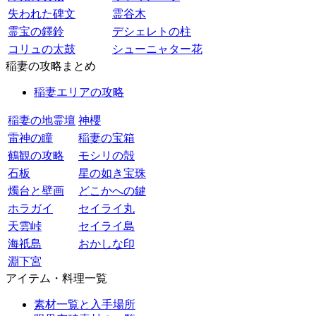
失われた碑文
霊谷木
霊宝の鐸鈴
デシェレトの柱
コリュの太鼓
シューニャター花
稲妻の攻略まとめ
稲妻エリアの攻略
稲妻の地霊壇
神櫻
雷神の瞳
稲妻の宝箱
鶴観の攻略
モシリの殻
石板
星の如き宝珠
燭台と壁画
どこかへの鍵
ホラガイ
セイライ丸
天雲峠
セイライ島
海祇島
おかしな印
淵下宮
アイテム・料理一覧
素材一覧と入手場所