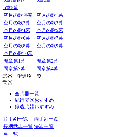
5章6幕
空月の歌序奏
空月の歌1幕
空月の歌2幕
空月の歌3幕
空月の歌4幕
空月の歌5幕
空月の歌6幕
空月の歌7幕
空月の歌8幕
空月の歌9幕
空月の歌10幕
間章第1幕
間章第2幕
間章第3幕
間章第4幕
武器・聖遺物一覧
武器
全武器一覧
紀行武器おすすめ
鍛造武器おすすめ
片手剣一覧
両手剣一覧
長柄武器一覧
法器一覧
弓一覧