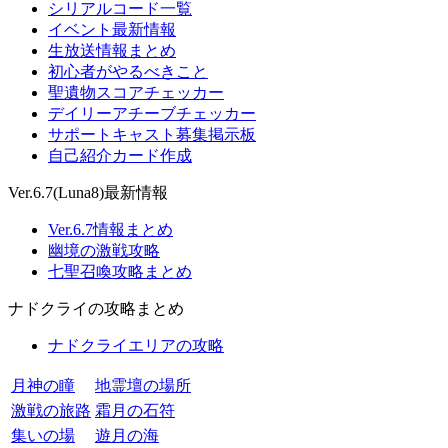
シリアルコード一覧
イベント最新情報
生放送情報まとめ
初心者がやるべきこと
聖遺物スコアチェッカー
デイリーアチーブチェッカー
サポートキャスト募集掲示板
自己紹介カード作成
Ver.6.7(Luna8)最新情報
Ver.6.7情報まとめ
幽境の激戦攻略
七聖召喚攻略まとめ
ナドクライの攻略まとめ
ナドクライエリアの攻略
月神の瞳
地霊壇の場所
激戦の旅路
霜月の石符
集いの場
遊月の海