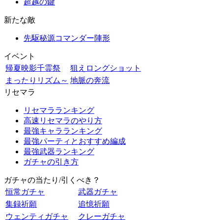
超越の鍵
新たな敵
先駆秘源コマンダー陣形
イベント
帰夏映影千霊祭
狙えロングショット
まったりリズム～
地脈の奔流
リセマラ
リセマラランキング
高速リセマラのやり方
最強キャラランキング
最強パーティとおすすめ編成
最強武器ランキング
ガチャの引き方
ガチャの当たり/引くべき？
恒常ガチャ
武器ガチャ
集録祈願
追憶祈願
ウェンティガチャ
クレーガチャ