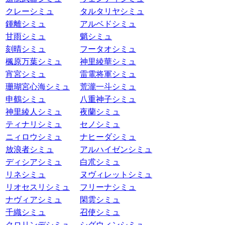
クレーシミュ
タルタリヤシミュ
鍾離シミュ
アルベドシミュ
甘雨シミュ
魈シミュ
刻晴シミュ
フータオシミュ
楓原万葉シミュ
神里綾華シミュ
宵宮シミュ
雷電将軍シミュ
珊瑚宮心海シミュ
荒瀧一斗シミュ
申鶴シミュ
八重神子シミュ
神里綾人シミュ
夜蘭シミュ
ティナリシミュ
セノシミュ
ニィロウシミュ
ナヒーダシミュ
放浪者シミュ
アルハイゼンシミュ
ディシアシミュ
白朮シミュ
リネシミュ
ヌヴィレットシミュ
リオセスリシミュ
フリーナシミュ
ナヴィアシミュ
閑雲シミュ
千織シミュ
召使シミュ
クロリンデシミュ
シグウィンシミュ