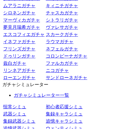
ムアラニガチャ
キィニチガチャ
シロネンガチャ
チャスカガチャ
マーヴィカガチャ
シトラリガチャ
夢見月瑞希ガチャ
ヴァレサガチャ
エスコフィエガチャ
スカークガチャ
イネファガチャ
ラウマガチャ
フリンズガチャ
ネフェルガチャ
ドゥリンガチャ
コロンビーナガチャ
兹白ガチャ
ファルカガチャ
リンネアガチャ
ニコガチャ
ローエンガチャ
サンドローネガチャ
ガチャシミュレーター
ガチャシミュレーター一覧
恒常シミュ
初心者応援シミュ
武器シミュ
集録キャラシミュ
集録武器シミュ
追憶キャラシミュ
追憶武器シミュ
ウェンティシミュ