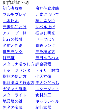
まずは読むべき
初心者攻略
魔神任務攻略
マルチプレイ
元素について
元素反応
草元素反応
元素熟知とは
レベル上げ
アチーブ一覧
掴みし明光
紀行の報酬
セーブは？
名前と性別
冒険ランク
世界ランク
モラ稼ぎ方
好感度
毎日やるべき
スタミナ増やし方
課金要素
チャージセンター
デイリー解放
樹脂の使い方
七天神像
風龍廃墟の行き方
主人公どっち
ガチャの確率
スターダスト
スターライト
食材加工
地霊壇の鍵
キャラレベル
無名の宝蔵
紀行武器