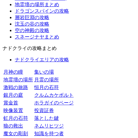
地霊壇の場所まとめ
ドラゴンスパインの攻略
層岩巨淵の攻略
沈玉の谷の攻略
空の神殿の攻略
スネージナヤまとめ
ナドクライの攻略まとめ
ナドクライエリアの攻略
月神の瞳
集いの場
地霊壇の場所
月霊の場所
激戦の旅路
恒月の石符
銀月の庭
クルムカケボルト
賞金首
ホラガイのページ
映像装置
投資証券
虹月の石符
落とした鍵
狼の救出
ネムリヒツジ
魔女の彫刻
知識を持つ者