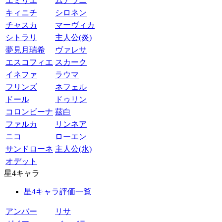
エミリエ
ムアラニ
キィニチ
シロネン
チャスカ
マーヴィカ
シトラリ
主人公(炎)
夢見月瑞希
ヴァレサ
エスコフィエ
スカーク
イネファ
ラウマ
フリンズ
ネフェル
ドール
ドゥリン
コロンビーナ
茲白
ファルカ
リンネア
ニコ
ローエン
サンドローネ
主人公(氷)
オデット
星4キャラ
星4キャラ評価一覧
アンバー
リサ