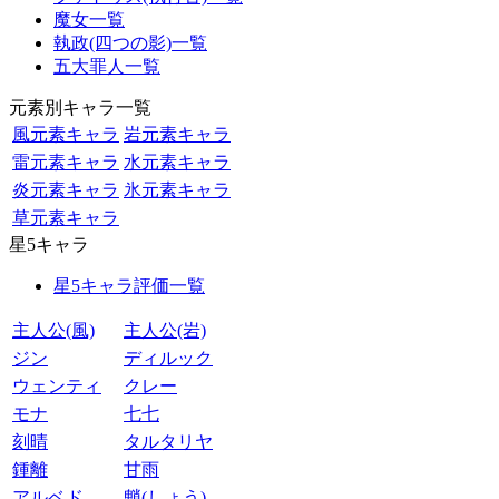
魔女一覧
執政(四つの影)一覧
五大罪人一覧
元素別キャラ一覧
風元素キャラ
岩元素キャラ
雷元素キャラ
水元素キャラ
炎元素キャラ
氷元素キャラ
草元素キャラ
星5キャラ
星5キャラ評価一覧
主人公(風)
主人公(岩)
ジン
ディルック
ウェンティ
クレー
モナ
七七
刻晴
タルタリヤ
鍾離
甘雨
アルベド
魈(しょう)