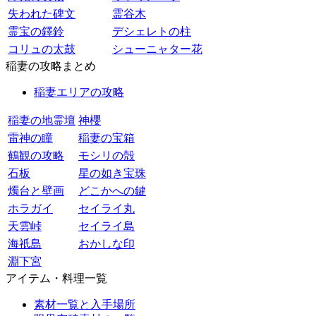
失われた碑文
霊谷木
霊宝の鐸鈴
デシェレトの柱
コリュの太鼓
シューニャター花
稲妻の攻略まとめ
稲妻エリアの攻略
稲妻の地霊壇
神櫻
雷神の瞳
稲妻の宝箱
鶴観の攻略
モシリの殻
石板
星の如き宝珠
燭台と壁画
どこかへの鍵
ホラガイ
セイライ丸
天雲峠
セイライ島
海祇島
おかしな印
淵下宮
アイテム・料理一覧
素材一覧と入手場所