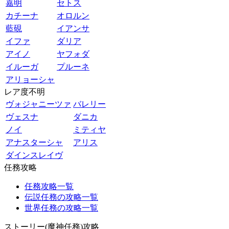
嘉明
セトス
カチーナ
オロルン
藍硯
イアンサ
イファ
ダリア
アイノ
ヤフォダ
イルーガ
プルーネ
アリョーシャ
レア度不明
ヴォジャニーツァ
バレリー
ヴェスナ
ダニカ
ノイ
ミティヤ
アナスターシャ
アリス
ダインスレイヴ
任務攻略
任務攻略一覧
伝説任務の攻略一覧
世界任務の攻略一覧
ストーリー(魔神任務)攻略