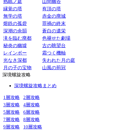
熟眠ノ庭
山間幽谷
縁覚の塔
有頂の塔
無学の塔
赤金の廃城
熔鉄の孤砦
罪禍の終末
深潮の余韻
蒼白の遺栄
滝を臨む廃都
色褪せた劇場
秘炎の幽墟
古の眺望台
レインボー
霜つく機軸
光なき深都
失われた月の庭
月の子の宝物
山風の荊冠
深境螺旋攻略
深境螺旋攻略まとめ
1層攻略
2層攻略
3層攻略
4層攻略
5層攻略
6層攻略
7層攻略
8層攻略
9層攻略
10層攻略