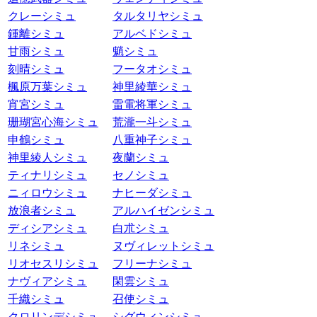
クレーシミュ
タルタリヤシミュ
鍾離シミュ
アルベドシミュ
甘雨シミュ
魈シミュ
刻晴シミュ
フータオシミュ
楓原万葉シミュ
神里綾華シミュ
宵宮シミュ
雷電将軍シミュ
珊瑚宮心海シミュ
荒瀧一斗シミュ
申鶴シミュ
八重神子シミュ
神里綾人シミュ
夜蘭シミュ
ティナリシミュ
セノシミュ
ニィロウシミュ
ナヒーダシミュ
放浪者シミュ
アルハイゼンシミュ
ディシアシミュ
白朮シミュ
リネシミュ
ヌヴィレットシミュ
リオセスリシミュ
フリーナシミュ
ナヴィアシミュ
閑雲シミュ
千織シミュ
召使シミュ
クロリンデシミュ
シグウィンシミュ