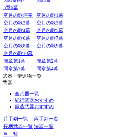
5章6幕
空月の歌序奏
空月の歌1幕
空月の歌2幕
空月の歌3幕
空月の歌4幕
空月の歌5幕
空月の歌6幕
空月の歌7幕
空月の歌8幕
空月の歌9幕
空月の歌10幕
間章第1幕
間章第2幕
間章第3幕
間章第4幕
武器・聖遺物一覧
武器
全武器一覧
紀行武器おすすめ
鍛造武器おすすめ
片手剣一覧
両手剣一覧
長柄武器一覧
法器一覧
弓一覧