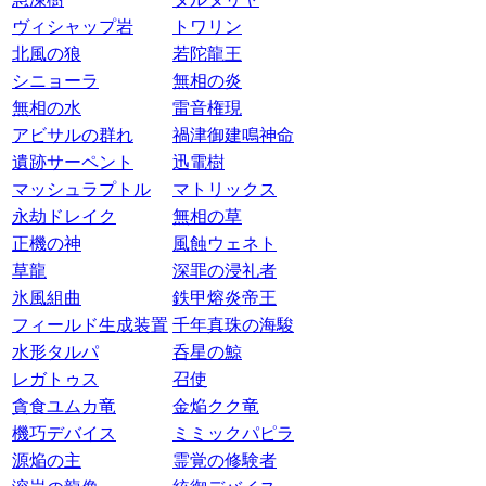
ヴィシャップ岩
トワリン
北風の狼
若陀龍王
シニョーラ
無相の炎
無相の水
雷音権現
アビサルの群れ
禍津御建鳴神命
遺跡サーペント
迅電樹
マッシュラプトル
マトリックス
永劫ドレイク
無相の草
正機の神
風蝕ウェネト
草龍
深罪の浸礼者
氷風組曲
鉄甲熔炎帝王
フィールド生成装置
千年真珠の海駿
水形タルパ
呑星の鯨
レガトゥス
召使
貪食ユムカ竜
金焔クク竜
機巧デバイス
ミミックパピラ
源焔の主
霊覚の修験者