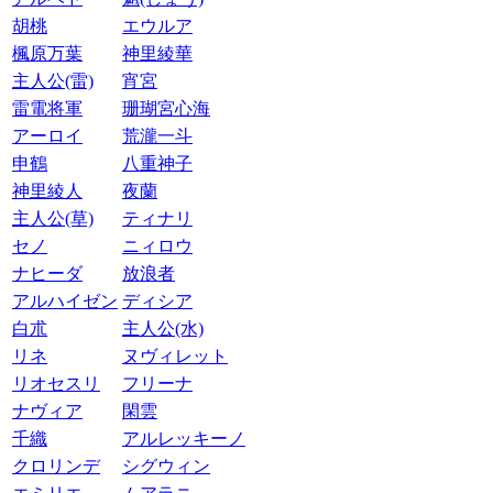
胡桃
エウルア
楓原万葉
神里綾華
主人公(雷)
宵宮
雷電将軍
珊瑚宮心海
アーロイ
荒瀧一斗
申鶴
八重神子
神里綾人
夜蘭
主人公(草)
ティナリ
セノ
ニィロウ
ナヒーダ
放浪者
アルハイゼン
ディシア
白朮
主人公(水)
リネ
ヌヴィレット
リオセスリ
フリーナ
ナヴィア
閑雲
千織
アルレッキーノ
クロリンデ
シグウィン