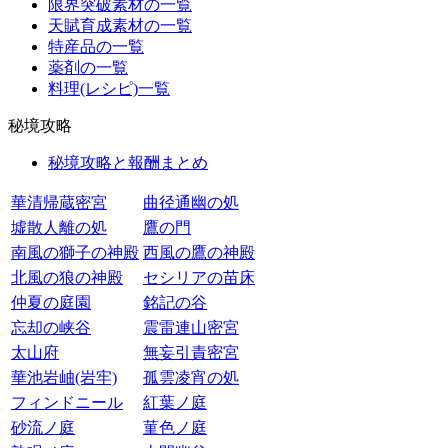
限界突破素材の一覧
天賦育成素材の一覧
特産品の一覧
薬剤の一覧
料理(レシピ)一覧
秘境攻略
秘境攻略と報酬まとめ
華清帰蔵密宮
曲径通幽の処
墟散人離の処
鷹の門
南風の獅子の神殿
西風の鷹の神殿
北風の狼の神殿
セシリアの苗床
仲夏の庭園
銘記の谷
忘却の峡谷
震雷連山密宮
太山府
無妄引責密宮
華池岩岫(岩牢)
孤雲凌宵の処
フィンドニール
紅葉ノ庭
砂流ノ庭
菫色ノ庭