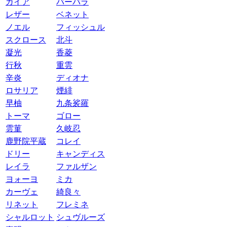
ガイア
バーバラ
レザー
ベネット
ノエル
フィッシュル
スクロース
北斗
凝光
香菱
行秋
重雲
辛炎
ディオナ
ロサリア
煙緋
早柚
九条裟羅
トーマ
ゴロー
雲菫
久岐忍
鹿野院平蔵
コレイ
ドリー
キャンディス
レイラ
ファルザン
ヨォーヨ
ミカ
カーヴェ
綺良々
リネット
フレミネ
シャルロット
シュヴルーズ