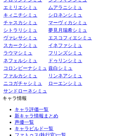
エミリエシミュ
ムアラニシミュ
キィニチシミュ
シロネンシミュ
チャスカシミュ
マーヴィカシミュ
シトラリシミュ
夢見月瑞希シミュ
ヴァレサシミュ
エスコフィエシミュ
スカークシミュ
イネファシミュ
ラウマシミュ
フリンズシミュ
ネフェルシミュ
ドゥリンシミュ
コロンビーナシミュ
兹白シミュ
ファルカシミュ
リンネアシミュ
ニコガチャシミュ
ローエンシミュ
サンドローネシミュ
キャラ情報
キャラ評価一覧
新キャラ情報まとめ
声優一覧
キャラビルド一覧
ファトゥス(執行官)一覧