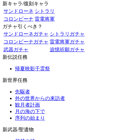
新キャラ/復刻キャラ
サンドローネ
シトラリ
コロンビーナ
雷電将軍
ガチャ引くべき？
サンドローネガチャ
シトラリガチャ
コロンビーナガチャ
雷電将軍ガチャ
武器ガチャ
追憶祈願ガチャ
新伝説任務
帰夏映影千霊祭
新世界任務
先駆者
外の世界からの来訪者
観月者計画
月の海の下で
序列の始まり
新武器/聖遺物