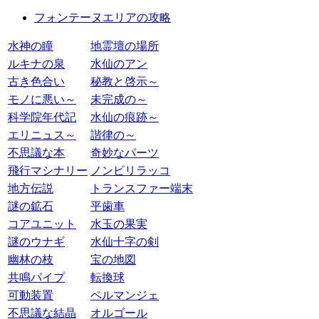
フォンテーヌエリアの攻略
水神の瞳
地霊壇の場所
ルキナの泉
水仙のアン
古き色合い
秘教と啓示～
モノに悪い～
未完成の～
科学院年代記
水仙の痕跡～
エリニュス～
諧律の～
不思議な本
奇妙なパーツ
飛行マシナリー
ノンビリラッコ
地方伝説
トランスファー端末
謎の鉱石
平歯車
コアユニット
水玉の果実
謎のウナギ
水仙十字の剣
幽林の枝
宝の地図
共鳴パイプ
転換球
可動装置
ペルマンジェ
不思議な結晶
オルゴール