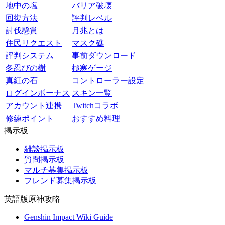
地中の塩
バリア破壊
回復方法
評判レベル
討伐懸賞
月兆とは
住民リクエスト
マスク礁
評判システム
事前ダウンロード
冬忍びの樹
極寒ゲージ
真紅の石
コントローラー設定
ログインボーナス
スキン一覧
アカウント連携
Twitchコラボ
修練ポイント
おすすめ料理
掲示板
雑談掲示板
質問掲示板
マルチ募集掲示板
フレンド募集掲示板
英語版原神攻略
Genshin Impact Wiki Guide