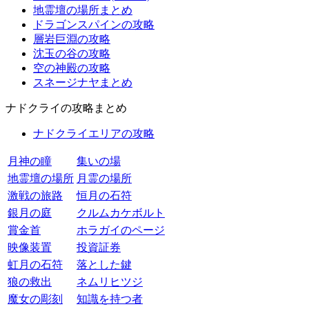
地霊壇の場所まとめ
ドラゴンスパインの攻略
層岩巨淵の攻略
沈玉の谷の攻略
空の神殿の攻略
スネージナヤまとめ
ナドクライの攻略まとめ
ナドクライエリアの攻略
月神の瞳
集いの場
地霊壇の場所
月霊の場所
激戦の旅路
恒月の石符
銀月の庭
クルムカケボルト
賞金首
ホラガイのページ
映像装置
投資証券
虹月の石符
落とした鍵
狼の救出
ネムリヒツジ
魔女の彫刻
知識を持つ者