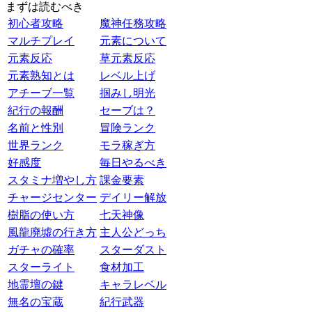
まずは読むべき
初心者攻略
魔神任務攻略
マルチプレイ
元素について
元素反応
草元素反応
元素熟知とは
レベル上げ
アチーブ一覧
掴みし明光
紀行の報酬
セーブは？
名前と性別
冒険ランク
世界ランク
モラ稼ぎ方
好感度
毎日やるべき
スタミナ増やし方
課金要素
チャージセンター
デイリー解放
樹脂の使い方
七天神像
風龍廃墟の行き方
主人公どっち
ガチャの確率
スターダスト
スターライト
食材加工
地霊壇の鍵
キャラレベル
無名の宝蔵
紀行武器