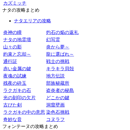
カズミッチ
ナタの攻略まとめ
ナタエリアの攻略
炎神の瞳
灼石の焔の返礼
ナタの地霊壇
幻写霊
山々の影
炎から夢～
約束と忘却～
龍に選ばれ～
通行証
戦士の挑戦
赤い金属の鍵
キラキラ貝殻
夜魂の試練
地方伝説
残夜の砕玉
部族秘蔵所
ラクガキの石
盗炎者の秘島
光の刻印の欠片
どこかの鍵
古びた剣
洞窟壁画
ラクガキの中の意思
染色石挑戦
奇妙な音
コヌラフ
フォンテーヌの攻略まとめ