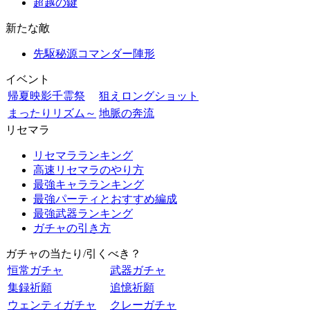
超越の鍵
新たな敵
先駆秘源コマンダー陣形
イベント
帰夏映影千霊祭
狙えロングショット
まったりリズム～
地脈の奔流
リセマラ
リセマラランキング
高速リセマラのやり方
最強キャラランキング
最強パーティとおすすめ編成
最強武器ランキング
ガチャの引き方
ガチャの当たり/引くべき？
恒常ガチャ
武器ガチャ
集録祈願
追憶祈願
ウェンティガチャ
クレーガチャ