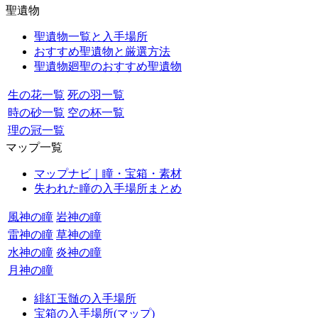
聖遺物
聖遺物一覧と入手場所
おすすめ聖遺物と厳選方法
聖遺物廻聖のおすすめ聖遺物
生の花一覧
死の羽一覧
時の砂一覧
空の杯一覧
理の冠一覧
マップ一覧
マップナビ｜瞳・宝箱・素材
失われた瞳の入手場所まとめ
風神の瞳
岩神の瞳
雷神の瞳
草神の瞳
水神の瞳
炎神の瞳
月神の瞳
緋紅玉髄の入手場所
宝箱の入手場所(マップ)