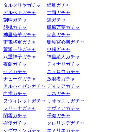
タルタリヤガチャ
鍾離ガチャ
アルベドガチャ
甘雨ガチャ
刻晴ガチャ
魈ガチャ
胡桃ガチャ
楓原万葉ガチャ
神里綾華ガチャ
宵宮ガチャ
雷電将軍ガチャ
珊瑚宮心海ガチャ
荒瀧一斗ガチャ
申鶴ガチャ
八重神子ガチャ
神里綾人ガチャ
夜蘭ガチャ
ティナリガチャ
セノガチャ
ニィロウガチャ
ナヒーダガチャ
放浪者ガチャ
アルハイゼンガチャ
ディシアガチャ
白朮ガチャ
リネガチャ
ヌヴィレットガチャ
リオセスリガチャ
フリーナガチャ
ナヴィアガチャ
閑雲ガチャ
千織ガチャ
召使ガチャ
クロリンデガチャ
シグウィンガチャ
エミリエガチャ