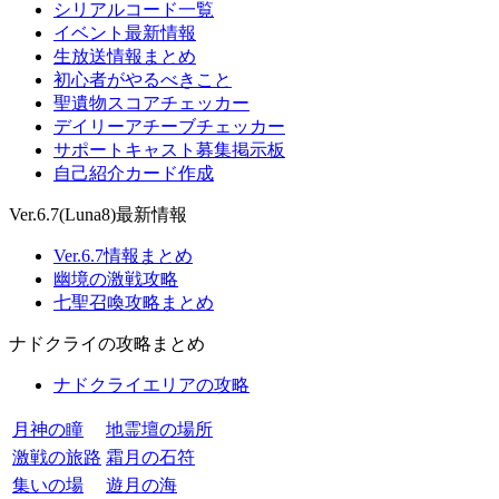
シリアルコード一覧
イベント最新情報
生放送情報まとめ
初心者がやるべきこと
聖遺物スコアチェッカー
デイリーアチーブチェッカー
サポートキャスト募集掲示板
自己紹介カード作成
Ver.6.7(Luna8)最新情報
Ver.6.7情報まとめ
幽境の激戦攻略
七聖召喚攻略まとめ
ナドクライの攻略まとめ
ナドクライエリアの攻略
月神の瞳
地霊壇の場所
激戦の旅路
霜月の石符
集いの場
遊月の海