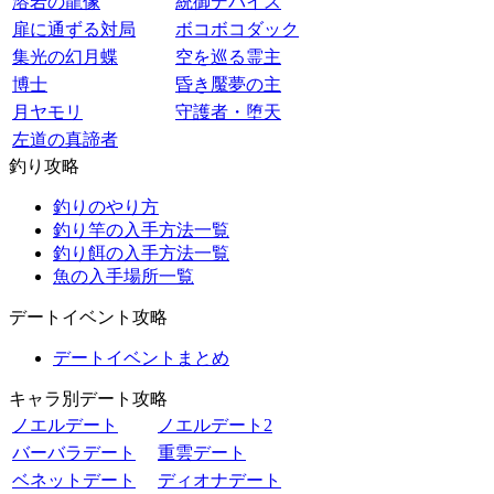
溶岩の龍像
統御デバイス
扉に通ずる対局
ボコボコダック
集光の幻月蝶
空を巡る霊主
博士
昏き魘夢の主
月ヤモリ
守護者・堕天
左道の真諦者
釣り攻略
釣りのやり方
釣り竿の入手方法一覧
釣り餌の入手方法一覧
魚の入手場所一覧
デートイベント攻略
デートイベントまとめ
キャラ別デート攻略
ノエルデート
ノエルデート2
バーバラデート
重雲デート
ベネットデート
ディオナデート