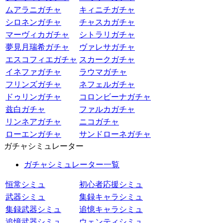
ムアラニガチャ
キィニチガチャ
シロネンガチャ
チャスカガチャ
マーヴィカガチャ
シトラリガチャ
夢見月瑞希ガチャ
ヴァレサガチャ
エスコフィエガチャ
スカークガチャ
イネファガチャ
ラウマガチャ
フリンズガチャ
ネフェルガチャ
ドゥリンガチャ
コロンビーナガチャ
兹白ガチャ
ファルカガチャ
リンネアガチャ
ニコガチャ
ローエンガチャ
サンドローネガチャ
ガチャシミュレーター
ガチャシミュレーター一覧
恒常シミュ
初心者応援シミュ
武器シミュ
集録キャラシミュ
集録武器シミュ
追憶キャラシミュ
追憶武器シミュ
ウェンティシミュ