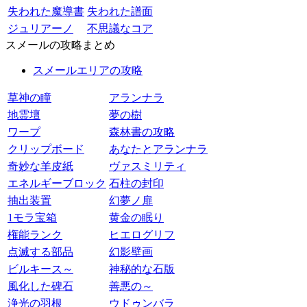
失われた魔導書
失われた譜面
ジュリアーノ
不思議なコア
スメールの攻略まとめ
スメールエリアの攻略
草神の瞳
アランナラ
地霊壇
夢の樹
ワープ
森林書の攻略
クリップボード
あなたとアランナラ
奇妙な羊皮紙
ヴァスミリティ
エネルギーブロック
石柱の封印
抽出装置
幻夢ノ扉
1モラ宝箱
黄金の眠り
権能ランク
ヒエログリフ
点滅する部品
幻影壁画
ビルキース～
神秘的な石版
風化した碑石
善悪の～
浄光の羽根
ウドゥンバラ