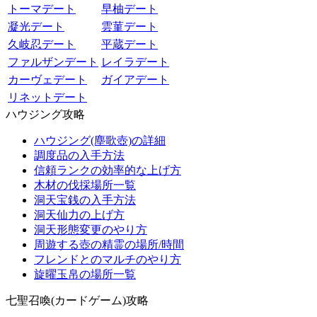
トーマデート
早柚デート
凝光デート
雲菫デート
久岐忍デート
平蔵デート
ファルザンデート
レイラデート
カーヴェデート
ガイアデート
リネットデート
ハウジング攻略
ハウジング(塵歌壺)の詳細
調度品の入手方法
信頼ランクの効率的な上げ方
木材の伐採場所一覧
洞天宝銭の入手方法
洞天仙力の上げ方
洞天形態変更のやり方
周遊する壺の精霊の場所/時間
フレンドとのマルチのやり方
旋曜玉帛の場所一覧
七聖召喚(カードゲーム)攻略