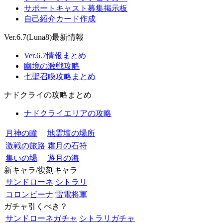
サポートキャスト募集掲示板
自己紹介カード作成
Ver.6.7(Luna8)最新情報
Ver.6.7情報まとめ
幽境の激戦攻略
七聖召喚攻略まとめ
ナドクライの攻略まとめ
ナドクライエリアの攻略
月神の瞳
地霊壇の場所
激戦の旅路
霜月の石符
集いの場
遊月の海
新キャラ/復刻キャラ
サンドローネ
シトラリ
コロンビーナ
雷電将軍
ガチャ引くべき？
サンドローネガチャ
シトラリガチャ