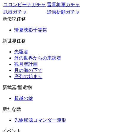
コロンビーナガチャ
雷電将軍ガチャ
武器ガチャ
追憶祈願ガチャ
新伝説任務
帰夏映影千霊祭
新世界任務
先駆者
外の世界からの来訪者
観月者計画
月の海の下で
序列の始まり
新武器/聖遺物
超越の鍵
新たな敵
先駆秘源コマンダー陣形
イベント