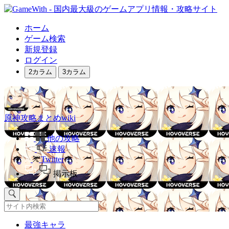
ホーム
ゲーム検索
新規登録
ログイン
2カラム
3カラム
原神攻略まとめwiki
他の攻略
速報
Twitter
掲示板
最強キャラ