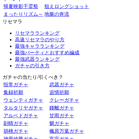
帰夏映影千霊祭
狙えロングショット
まったりリズム～
地脈の奔流
リセマラ
リセマラランキング
高速リセマラのやり方
最強キャラランキング
最強パーティとおすすめ編成
最強武器ランキング
ガチャの引き方
ガチャの当たり/引くべき？
恒常ガチャ
武器ガチャ
集録祈願
追憶祈願
ウェンティガチャ
クレーガチャ
タルタリヤガチャ
鍾離ガチャ
アルベドガチャ
甘雨ガチャ
刻晴ガチャ
魈ガチャ
胡桃ガチャ
楓原万葉ガチャ
神里綾華ガチャ
宵宮ガチャ