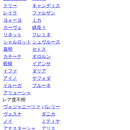
ドリー
キャンディス
レイラ
ファルザン
ヨォーヨ
ミカ
カーヴェ
綺良々
リネット
フレミネ
シャルロット
シュヴルーズ
嘉明
セトス
カチーナ
オロルン
藍硯
イアンサ
イファ
ダリア
アイノ
ヤフォダ
イルーガ
プルーネ
アリョーシャ
レア度不明
ヴォジャニーツァ
バレリー
ヴェスナ
ダニカ
ノイ
ミティヤ
アナスターシャ
アリス