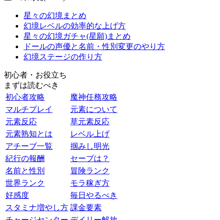
星々の幻境まとめ
幻境レベルの効率的な上げ方
星々の幻境ガチャ(星願)まとめ
ドールの声優と名前・性別変更のやり方
幻境ステージの作り方
初心者・お役立ち
まずは読むべき
初心者攻略
魔神任務攻略
マルチプレイ
元素について
元素反応
草元素反応
元素熟知とは
レベル上げ
アチーブ一覧
掴みし明光
紀行の報酬
セーブは？
名前と性別
冒険ランク
世界ランク
モラ稼ぎ方
好感度
毎日やるべき
スタミナ増やし方
課金要素
チャージセンター
デイリー解放