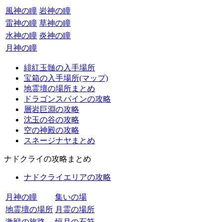
風神の瞳
岩神の瞳
雷神の瞳
草神の瞳
水神の瞳
炎神の瞳
月神の瞳
緋紅玉髄の入手場所
宝箱の入手場所(マップ)
地霊壇の場所まとめ
ドラゴンスパインの攻略
層岩巨淵の攻略
沈玉の谷の攻略
空の神殿の攻略
スネージナヤまとめ
ナドクライの攻略まとめ
ナドクライエリアの攻略
月神の瞳
集いの場
地霊壇の場所
月霊の場所
激戦の旅路
恒月の石符