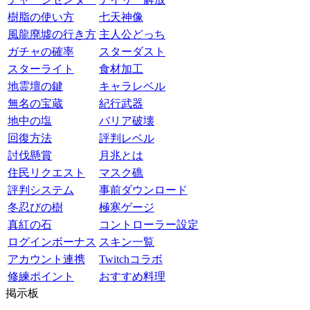
樹脂の使い方
七天神像
風龍廃墟の行き方
主人公どっち
ガチャの確率
スターダスト
スターライト
食材加工
地霊壇の鍵
キャラレベル
無名の宝蔵
紀行武器
地中の塩
バリア破壊
回復方法
評判レベル
討伐懸賞
月兆とは
住民リクエスト
マスク礁
評判システム
事前ダウンロード
冬忍びの樹
極寒ゲージ
真紅の石
コントローラー設定
ログインボーナス
スキン一覧
アカウント連携
Twitchコラボ
修練ポイント
おすすめ料理
掲示板