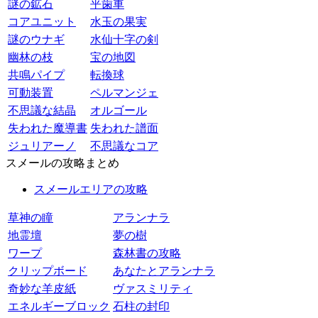
謎の鉱石
平歯車
コアユニット
水玉の果実
謎のウナギ
水仙十字の剣
幽林の枝
宝の地図
共鳴パイプ
転換球
可動装置
ペルマンジェ
不思議な結晶
オルゴール
失われた魔導書
失われた譜面
ジュリアーノ
不思議なコア
スメールの攻略まとめ
スメールエリアの攻略
草神の瞳
アランナラ
地霊壇
夢の樹
ワープ
森林書の攻略
クリップボード
あなたとアランナラ
奇妙な羊皮紙
ヴァスミリティ
エネルギーブロック
石柱の封印