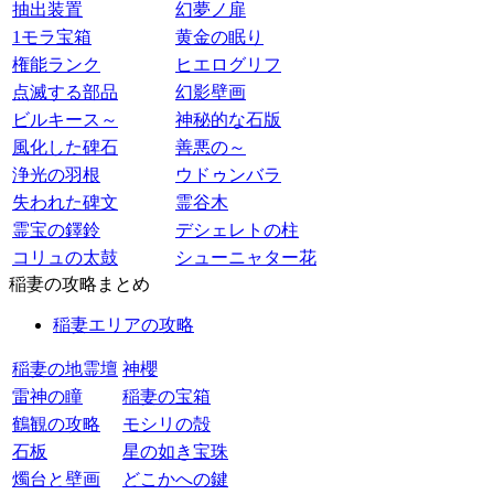
抽出装置
幻夢ノ扉
1モラ宝箱
黄金の眠り
権能ランク
ヒエログリフ
点滅する部品
幻影壁画
ビルキース～
神秘的な石版
風化した碑石
善悪の～
浄光の羽根
ウドゥンバラ
失われた碑文
霊谷木
霊宝の鐸鈴
デシェレトの柱
コリュの太鼓
シューニャター花
稲妻の攻略まとめ
稲妻エリアの攻略
稲妻の地霊壇
神櫻
雷神の瞳
稲妻の宝箱
鶴観の攻略
モシリの殻
石板
星の如き宝珠
燭台と壁画
どこかへの鍵