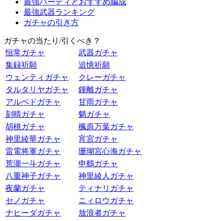
最強パーティとおすすめ編成
最強武器ランキング
ガチャの引き方
ガチャの当たり/引くべき？
恒常ガチャ
武器ガチャ
集録祈願
追憶祈願
ウェンティガチャ
クレーガチャ
タルタリヤガチャ
鍾離ガチャ
アルベドガチャ
甘雨ガチャ
刻晴ガチャ
魈ガチャ
胡桃ガチャ
楓原万葉ガチャ
神里綾華ガチャ
宵宮ガチャ
雷電将軍ガチャ
珊瑚宮心海ガチャ
荒瀧一斗ガチャ
申鶴ガチャ
八重神子ガチャ
神里綾人ガチャ
夜蘭ガチャ
ティナリガチャ
セノガチャ
ニィロウガチャ
ナヒーダガチャ
放浪者ガチャ