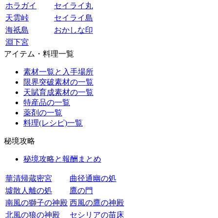
ホラガイ
セイライ丸
天雲峠
セイライ島
海祇島
おかしな印
淵下宮
アイテム・料理一覧
素材一覧と入手場所
限界突破素材の一覧
天賦育成素材の一覧
特産品の一覧
薬剤の一覧
料理(レシピ)一覧
秘境攻略
秘境攻略と報酬まとめ
華清帰蔵密宮
曲径通幽の処
墟散人離の処
鷹の門
南風の獅子の神殿
西風の鷹の神殿
北風の狼の神殿
セシリアの苗床