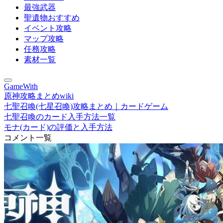
最強武器
聖遺物おすすめ
イベント攻略
マップ攻略
任務攻略
素材一覧
GameWith
原神攻略まとめwiki
七聖召喚(七星召喚)攻略まとめ｜カードゲーム
七聖召喚のカード入手方法一覧
モナ(カード)の評価と入手方法
コメント一覧