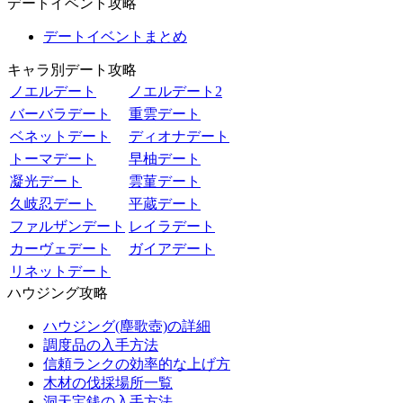
デートイベント攻略
デートイベントまとめ
キャラ別デート攻略
ノエルデート
ノエルデート2
バーバラデート
重雲デート
ベネットデート
ディオナデート
トーマデート
早柚デート
凝光デート
雲菫デート
久岐忍デート
平蔵デート
ファルザンデート
レイラデート
カーヴェデート
ガイアデート
リネットデート
ハウジング攻略
ハウジング(塵歌壺)の詳細
調度品の入手方法
信頼ランクの効率的な上げ方
木材の伐採場所一覧
洞天宝銭の入手方法