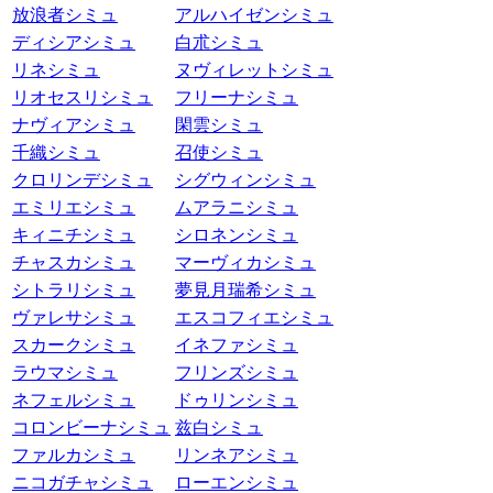
放浪者シミュ
アルハイゼンシミュ
ディシアシミュ
白朮シミュ
リネシミュ
ヌヴィレットシミュ
リオセスリシミュ
フリーナシミュ
ナヴィアシミュ
閑雲シミュ
千織シミュ
召使シミュ
クロリンデシミュ
シグウィンシミュ
エミリエシミュ
ムアラニシミュ
キィニチシミュ
シロネンシミュ
チャスカシミュ
マーヴィカシミュ
シトラリシミュ
夢見月瑞希シミュ
ヴァレサシミュ
エスコフィエシミュ
スカークシミュ
イネファシミュ
ラウマシミュ
フリンズシミュ
ネフェルシミュ
ドゥリンシミュ
コロンビーナシミュ
兹白シミュ
ファルカシミュ
リンネアシミュ
ニコガチャシミュ
ローエンシミュ