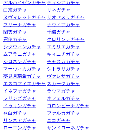
アルハイゼンガチャ
ディシアガチャ
白朮ガチャ
リネガチャ
ヌヴィレットガチャ
リオセスリガチャ
フリーナガチャ
ナヴィアガチャ
閑雲ガチャ
千織ガチャ
召使ガチャ
クロリンデガチャ
シグウィンガチャ
エミリエガチャ
ムアラニガチャ
キィニチガチャ
シロネンガチャ
チャスカガチャ
マーヴィカガチャ
シトラリガチャ
夢見月瑞希ガチャ
ヴァレサガチャ
エスコフィエガチャ
スカークガチャ
イネファガチャ
ラウマガチャ
フリンズガチャ
ネフェルガチャ
ドゥリンガチャ
コロンビーナガチャ
兹白ガチャ
ファルカガチャ
リンネアガチャ
ニコガチャ
ローエンガチャ
サンドローネガチャ