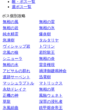
敵・ボス一覧
週ボス一覧
ボス個別攻略
無相の風
無相の雷
無相の岩
無相の氷
純水精霊
爆炎樹
急凍樹
タルタリヤ
ヴィシャップ岩
トワリン
北風の狼
若陀龍王
シニョーラ
無相の炎
無相の水
雷音権現
アビサルの群れ
禍津御建鳴神命
遺跡サーペント
迅電樹
マッシュラプトル
マトリックス
永劫ドレイク
無相の草
正機の神
風蝕ウェネト
草龍
深罪の浸礼者
氷風組曲
鉄甲熔炎帝王