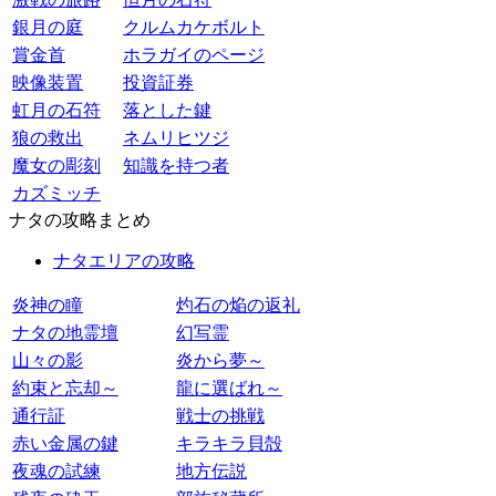
銀月の庭
クルムカケボルト
賞金首
ホラガイのページ
映像装置
投資証券
虹月の石符
落とした鍵
狼の救出
ネムリヒツジ
魔女の彫刻
知識を持つ者
カズミッチ
ナタの攻略まとめ
ナタエリアの攻略
炎神の瞳
灼石の焔の返礼
ナタの地霊壇
幻写霊
山々の影
炎から夢～
約束と忘却～
龍に選ばれ～
通行証
戦士の挑戦
赤い金属の鍵
キラキラ貝殻
夜魂の試練
地方伝説