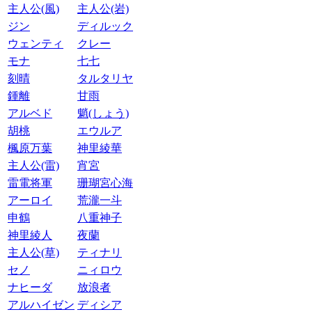
主人公(風)
主人公(岩)
ジン
ディルック
ウェンティ
クレー
モナ
七七
刻晴
タルタリヤ
鍾離
甘雨
アルベド
魈(しょう)
胡桃
エウルア
楓原万葉
神里綾華
主人公(雷)
宵宮
雷電将軍
珊瑚宮心海
アーロイ
荒瀧一斗
申鶴
八重神子
神里綾人
夜蘭
主人公(草)
ティナリ
セノ
ニィロウ
ナヒーダ
放浪者
アルハイゼン
ディシア