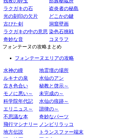
残夜の砕玉
部族秘蔵所
ラクガキの石
盗炎者の秘島
光の刻印の欠片
どこかの鍵
古びた剣
洞窟壁画
ラクガキの中の意思
染色石挑戦
奇妙な音
コヌラフ
フォンテーヌの攻略まとめ
フォンテーヌエリアの攻略
水神の瞳
地霊壇の場所
ルキナの泉
水仙のアン
古き色合い
秘教と啓示～
モノに悪い～
未完成の～
科学院年代記
水仙の痕跡～
エリニュス～
諧律の～
不思議な本
奇妙なパーツ
飛行マシナリー
ノンビリラッコ
地方伝説
トランスファー端末