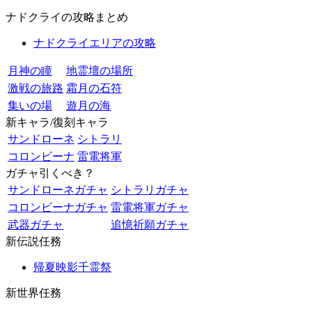
ナドクライの攻略まとめ
ナドクライエリアの攻略
月神の瞳
地霊壇の場所
激戦の旅路
霜月の石符
集いの場
遊月の海
新キャラ/復刻キャラ
サンドローネ
シトラリ
コロンビーナ
雷電将軍
ガチャ引くべき？
サンドローネガチャ
シトラリガチャ
コロンビーナガチャ
雷電将軍ガチャ
武器ガチャ
追憶祈願ガチャ
新伝説任務
帰夏映影千霊祭
新世界任務