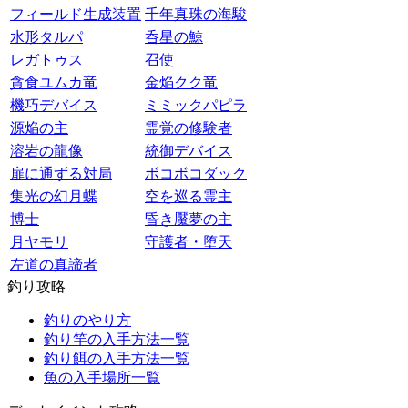
フィールド生成装置
千年真珠の海駿
水形タルパ
呑星の鯨
レガトゥス
召使
貪食ユムカ竜
金焔クク竜
機巧デバイス
ミミックパピラ
源焔の主
霊覚の修験者
溶岩の龍像
統御デバイス
扉に通ずる対局
ボコボコダック
集光の幻月蝶
空を巡る霊主
博士
昏き魘夢の主
月ヤモリ
守護者・堕天
左道の真諦者
釣り攻略
釣りのやり方
釣り竿の入手方法一覧
釣り餌の入手方法一覧
魚の入手場所一覧