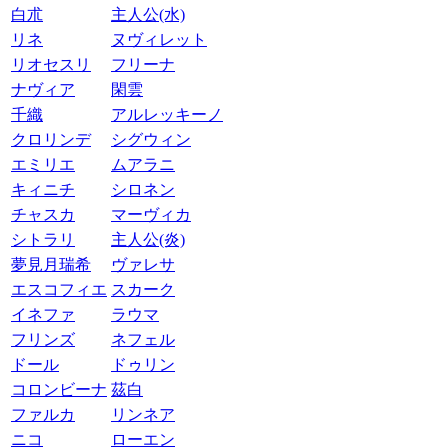
白朮
主人公(水)
リネ
ヌヴィレット
リオセスリ
フリーナ
ナヴィア
閑雲
千織
アルレッキーノ
クロリンデ
シグウィン
エミリエ
ムアラニ
キィニチ
シロネン
チャスカ
マーヴィカ
シトラリ
主人公(炎)
夢見月瑞希
ヴァレサ
エスコフィエ
スカーク
イネファ
ラウマ
フリンズ
ネフェル
ドール
ドゥリン
コロンビーナ
茲白
ファルカ
リンネア
ニコ
ローエン