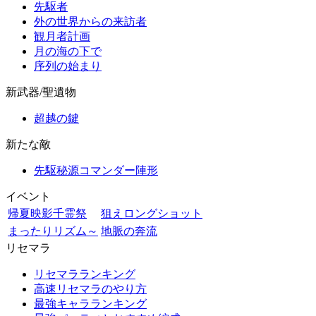
先駆者
外の世界からの来訪者
観月者計画
月の海の下で
序列の始まり
新武器/聖遺物
超越の鍵
新たな敵
先駆秘源コマンダー陣形
イベント
帰夏映影千霊祭
狙えロングショット
まったりリズム～
地脈の奔流
リセマラ
リセマラランキング
高速リセマラのやり方
最強キャラランキング