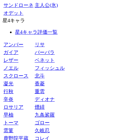
サンドローネ
主人公(氷)
オデット
星4キャラ
星4キャラ評価一覧
アンバー
リサ
ガイア
バーバラ
レザー
ベネット
ノエル
フィッシュル
スクロース
北斗
凝光
香菱
行秋
重雲
辛炎
ディオナ
ロサリア
煙緋
早柚
九条裟羅
トーマ
ゴロー
雲菫
久岐忍
鹿野院平蔵
コレイ