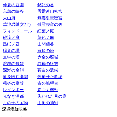
仲夏の庭園
銘記の谷
忘却の峡谷
震雷連山密宮
太山府
無妄引責密宮
華池岩岫(岩牢)
孤雲凌宵の処
フィンドニール
紅葉ノ庭
砂流ノ庭
菫色ノ庭
熟眠ノ庭
山間幽谷
縁覚の塔
有頂の塔
無学の塔
赤金の廃城
熔鉄の孤砦
罪禍の終末
深潮の余韻
蒼白の遺栄
滝を臨む廃都
色褪せた劇場
秘炎の幽墟
古の眺望台
レインボー
霜つく機軸
光なき深都
失われた月の庭
月の子の宝物
山風の荊冠
深境螺旋攻略