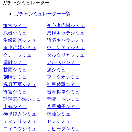
ガチャシミュレーター
ガチャシミュレーター一覧
恒常シミュ
初心者応援シミュ
武器シミュ
集録キャラシミュ
集録武器シミュ
追憶キャラシミュ
追憶武器シミュ
ウェンティシミュ
クレーシミュ
タルタリヤシミュ
鍾離シミュ
アルベドシミュ
甘雨シミュ
魈シミュ
刻晴シミュ
フータオシミュ
楓原万葉シミュ
神里綾華シミュ
宵宮シミュ
雷電将軍シミュ
珊瑚宮心海シミュ
荒瀧一斗シミュ
申鶴シミュ
八重神子シミュ
神里綾人シミュ
夜蘭シミュ
ティナリシミュ
セノシミュ
ニィロウシミュ
ナヒーダシミュ