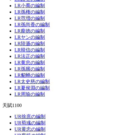
LR小喬の編制
LR孫権の編制
LR范増の編制
LR孫尚香の編制
LR龐徳の編制
LRヤンの編制
LR陸遜の編制
LR韓信の編制
LR法正の編制
LR黄忠の編制
LR孫臏の編制
LR貂蝉の編制
LR太史慈の編制
LR夏侯淵の編制
LR周瑜の編制
天賦1100
UR徐庶の編制
UR荀彧の編制
UR黄忠の編制