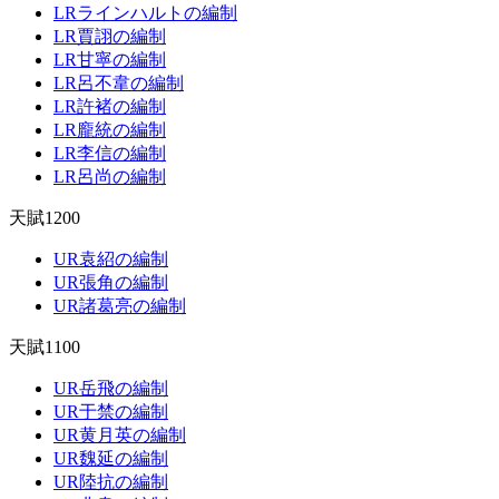
LRラインハルトの編制
LR賈詡の編制
LR甘寧の編制
LR呂不韋の編制
LR許褚の編制
LR龐統の編制
LR李信の編制
LR呂尚の編制
天賦1200
UR袁紹の編制
UR張角の編制
UR諸葛亮の編制
天賦1100
UR岳飛の編制
UR于禁の編制
UR黄月英の編制
UR魏延の編制
UR陸抗の編制