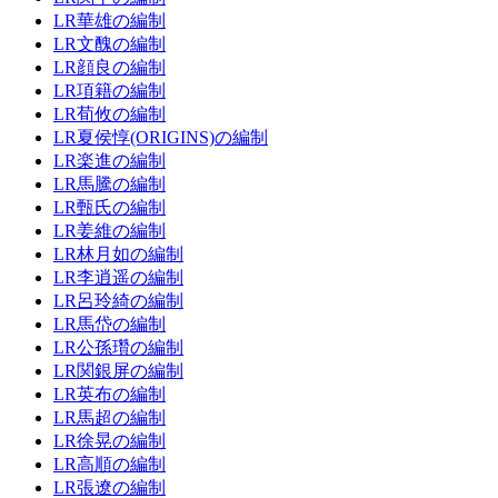
LR華雄の編制
LR文醜の編制
LR顔良の編制
LR項籍の編制
LR荀攸の編制
LR夏侯惇(ORIGINS)の編制
LR楽進の編制
LR馬騰の編制
LR甄氏の編制
LR姜維の編制
LR林月如の編制
LR李逍遥の編制
LR呂玲綺の編制
LR馬岱の編制
LR公孫瓚の編制
LR関銀屏の編制
LR英布の編制
LR馬超の編制
LR徐晃の編制
LR高順の編制
LR張遼の編制