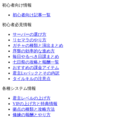
初心者向け情報
初心者向け記事一覧
初心者必見情報
サーバーの選び方
リセマラのやり方
ガチャの種類と演出まとめ
序盤の効率的な進め方
毎日やるべき日課まとめ
七日祭の攻略と報酬一覧
おすすめの課金アイテム
君主Lvパックとその内訳
タイルキルの注意点
各種システム情報
君主レベルの上げ方
VIPの上げ方と特典情報
拠点の種類と攻略方法
修練の報酬とやり方