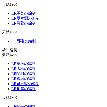
天賦1300
LR馬良の編制
LR夏侯淵の編制
LR呂蒙の編制
天賦1000
UR郭淮の編制
騎兵編制
天賦1400
LR祝融の編制
LR孟獲の編制
LR関羽の編制
LR袁紹の編制
LR司馬懿の編制
LR趙雲の編制
天賦1300
LR関平の編制