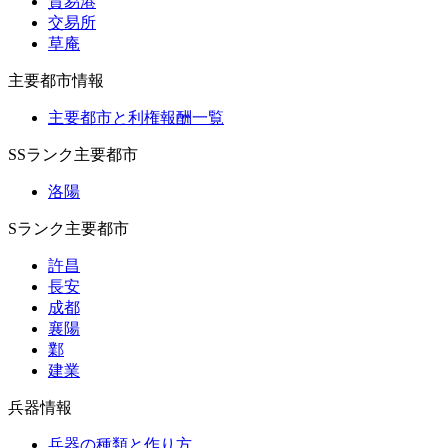
貿易港
交易所
草庵
主要都市情報
主要都市と利権報酬一覧
SSランク主要都市
洛陽
Sランク主要都市
許昌
長安
成都
襄陽
鄴
建業
兵器情報
兵器の種類と作り方