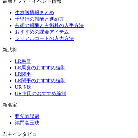
最新アプデ・イベント情報
生放送情報まとめ
千里行の報酬と進め方
占術の報酬と占術札の入手方法
おすすめの課金アイテム
シリアルコードの入力方法
新武将
LR馬良
LR馬良のおすすめ編制
LR関平
LR関平のおすすめ編制
UR卞氏
UR卞氏のおすすめ編制
新名宝
亜父奇謀冠
鴻門宴玉玦
君主インタビュー