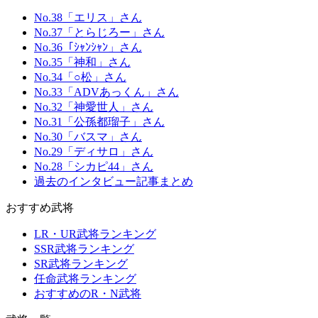
No.38「エリス」さん
No.37「とらじろー」さん
No.36「ｼｬﾝｼｬﾝ」さん
No.35「神和」さん
No.34「○松」さん
No.33「ADVあっくん」さん
No.32「神愛世人」さん
No.31「公孫都瑠子」さん
No.30「バスマ」さん
No.29「ディサロ」さん
No.28「シカピ44」さん
過去のインタビュー記事まとめ
おすすめ武将
LR・UR武将ランキング
SSR武将ランキング
SR武将ランキング
任命武将ランキング
おすすめのR・N武将