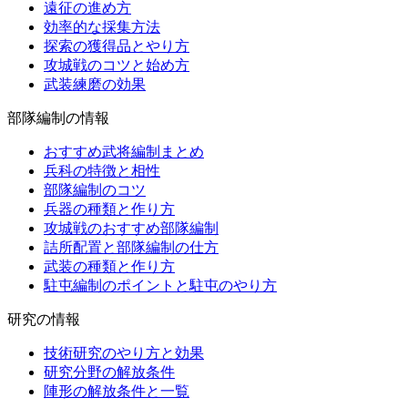
遠征の進め方
効率的な採集方法
探索の獲得品とやり方
攻城戦のコツと始め方
武装練磨の効果
部隊編制の情報
おすすめ武将編制まとめ
兵科の特徴と相性
部隊編制のコツ
兵器の種類と作り方
攻城戦のおすすめ部隊編制
詰所配置と部隊編制の仕方
武装の種類と作り方
駐屯編制のポイントと駐屯のやり方
研究の情報
技術研究のやり方と効果
研究分野の解放条件
陣形の解放条件と一覧