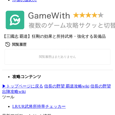
【三國志 覇道】狂剛の効果と所持武将・強化する装備品
攻略コンテンツ
▶トップページに戻る
信長の野望 覇道攻略wiki
信長の野望
出陣攻略wiki
ツール
LR/UR武将所持率チェッカー