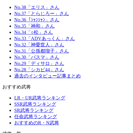
No.38「エリス」さん
No.37「とらじろー」さん
No.36「ｼｬﾝｼｬﾝ」さん
No.35「神和」さん
No.34「○松」さん
No.33「ADVあっくん」さん
No.32「神愛世人」さん
No.31「公孫都瑠子」さん
No.30「バスマ」さん
No.29「ディサロ」さん
No.28「シカピ44」さん
過去のインタビュー記事まとめ
おすすめ武将
LR・UR武将ランキング
SSR武将ランキング
SR武将ランキング
任命武将ランキング
おすすめのR・N武将