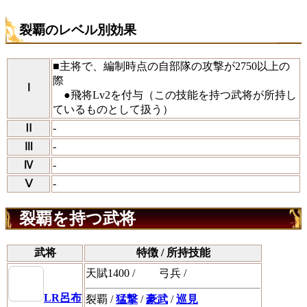
裂覇のレベル別効果
■主将で、編制時点の自部隊の攻撃が2750以上の
際
Ⅰ
●飛将Lv2を付与（この技能を持つ武将が所持し
ているものとして扱う）
Ⅱ
-
Ⅲ
-
Ⅳ
-
Ⅴ
-
裂覇を持つ武将
武将
特徴 / 所持技能
天賦1400
/
弓兵 /
LR呂布
裂覇
/
猛撃
/
豪武
/
巡見