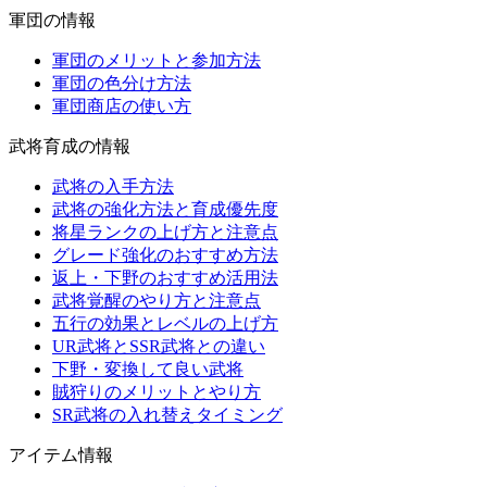
軍団の情報
軍団のメリットと参加方法
軍団の色分け方法
軍団商店の使い方
武将育成の情報
武将の入手方法
武将の強化方法と育成優先度
将星ランクの上げ方と注意点
グレード強化のおすすめ方法
返上・下野のおすすめ活用法
武将覚醒のやり方と注意点
五行の効果とレベルの上げ方
UR武将とSSR武将との違い
下野・変換して良い武将
賊狩りのメリットとやり方
SR武将の入れ替えタイミング
アイテム情報