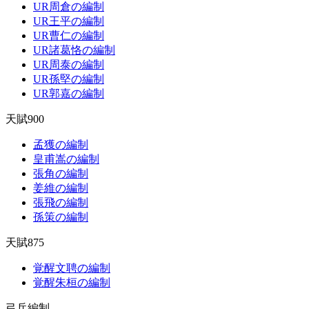
UR周倉の編制
UR王平の編制
UR曹仁の編制
UR諸葛恪の編制
UR周泰の編制
UR孫堅の編制
UR郭嘉の編制
天賦900
孟獲の編制
皇甫嵩の編制
張角の編制
姜維の編制
張飛の編制
孫策の編制
天賦875
覚醒文聘の編制
覚醒朱桓の編制
弓兵編制