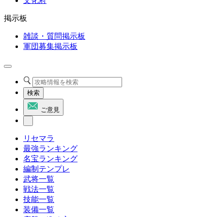
文化府
掲示板
雑談・質問掲示板
軍団募集掲示板
検索
ご意見
リセマラ
最強ランキング
名宝ランキング
編制テンプレ
武将一覧
戦法一覧
技能一覧
装備一覧