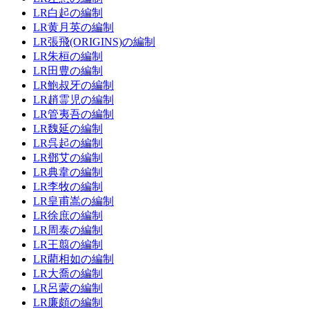
LR白起の編制
LR黄月英の編制
LR張飛(ORIGINS)の編制
LR朱桓の編制
LR田豊の編制
LR鮑叔牙の編制
LR趙霊児の編制
LR管夷吾の編制
LR魏延の編制
LR呉起の編制
LR鄧艾の編制
LR典韋の編制
LR李牧の編制
LR皇甫嵩の編制
LR徐庶の編制
LR周泰の編制
LR王翦の編制
LR藺相如の編制
LR大喬の編制
LR呂蒙の編制
LR廉頗の編制