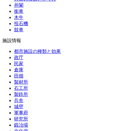
井闌
衝車
木牛
投石機
鼓車
施設情報
都市施設の種類と効果
政庁
民家
倉庫
田畑
製材所
石工所
製鉄所
兵舎
城壁
軍事府
研究所
鍛冶場