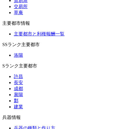
貿易港
交易所
草庵
主要都市情報
主要都市と利権報酬一覧
SSランク主要都市
洛陽
Sランク主要都市
許昌
長安
成都
襄陽
鄴
建業
兵器情報
兵器の種類と作り方