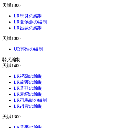
天賦1300
LR馬良の編制
LR夏侯淵の編制
LR呂蒙の編制
天賦1000
UR郭淮の編制
騎兵編制
天賦1400
LR祝融の編制
LR孟獲の編制
LR関羽の編制
LR袁紹の編制
LR司馬懿の編制
LR趙雲の編制
天賦1300
LR関平の編制