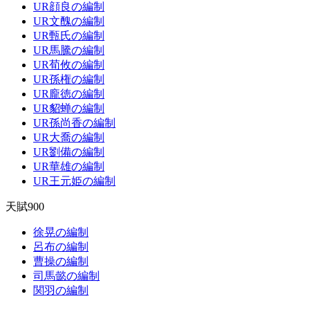
UR顔良の編制
UR文醜の編制
UR甄氏の編制
UR馬騰の編制
UR荀攸の編制
UR孫権の編制
UR龐徳の編制
UR貂蝉の編制
UR孫尚香の編制
UR大喬の編制
UR劉備の編制
UR華雄の編制
UR王元姫の編制
天賦900
徐晃の編制
呂布の編制
曹操の編制
司馬懿の編制
関羽の編制