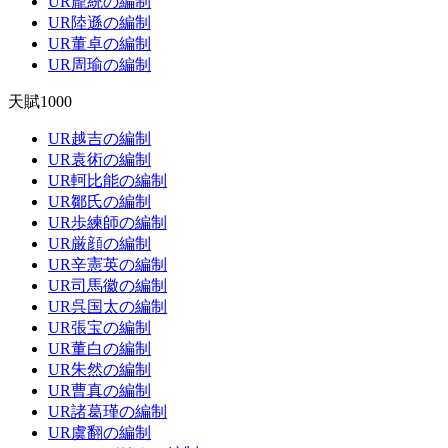
UR龐統の編制
UR陸遜の編制
UR董卓の編制
UR周瑜の編制
天賦1000
UR越吉の編制
UR袁術の編制
UR軻比能の編制
UR鄒氏の編制
UR歩練師の編制
UR厳顔の編制
UR辛憲英の編制
UR司馬徽の編制
UR呉国太の編制
UR張宝の編制
UR董白の編制
UR朱然の編制
UR曹真の編制
UR諸葛瑾の編制
UR虞翻の編制