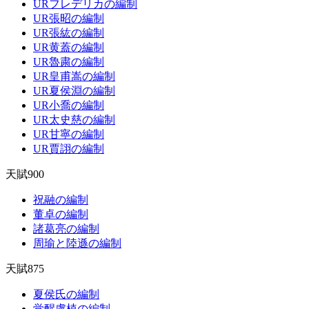
URフレデリカの編制
UR張昭の編制
UR張紘の編制
UR黄蓋の編制
UR魯粛の編制
UR皇甫嵩の編制
UR夏侯淵の編制
UR小喬の編制
UR太史慈の編制
UR甘寧の編制
UR賈詡の編制
天賦900
祝融の編制
董卓の編制
諸葛亮の編制
周瑜と陸遜の編制
天賦875
夏侯氏の編制
覚醒盧植の編制