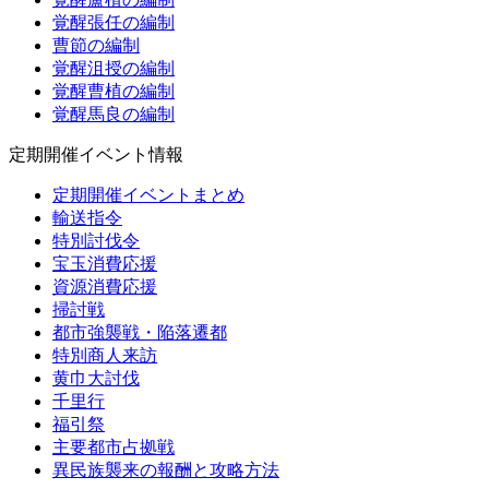
覚醒張任の編制
曹節の編制
覚醒沮授の編制
覚醒曹植の編制
覚醒馬良の編制
定期開催イベント情報
定期開催イベントまとめ
輸送指令
特別討伐令
宝玉消費応援
資源消費応援
掃討戦
都市強襲戦・陥落遷都
特別商人来訪
黄巾大討伐
千里行
福引祭
主要都市占拠戦
異民族襲来の報酬と攻略方法