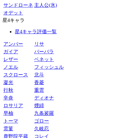
サンドローネ
主人公(氷)
オデット
星4キャラ
星4キャラ評価一覧
アンバー
リサ
ガイア
バーバラ
レザー
ベネット
ノエル
フィッシュル
スクロース
北斗
凝光
香菱
行秋
重雲
辛炎
ディオナ
ロサリア
煙緋
早柚
九条裟羅
トーマ
ゴロー
雲菫
久岐忍
鹿野院平蔵
コレイ