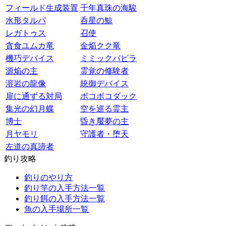
フィールド生成装置
千年真珠の海駿
水形タルパ
呑星の鯨
レガトゥス
召使
貪食ユムカ竜
金焔クク竜
機巧デバイス
ミミックパピラ
源焔の主
霊覚の修験者
溶岩の龍像
統御デバイス
扉に通ずる対局
ボコボコダック
集光の幻月蝶
空を巡る霊主
博士
昏き魘夢の主
月ヤモリ
守護者・堕天
左道の真諦者
釣り攻略
釣りのやり方
釣り竿の入手方法一覧
釣り餌の入手方法一覧
魚の入手場所一覧