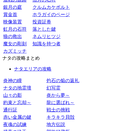
銀月の庭
クルムカケボルト
賞金首
ホラガイのページ
映像装置
投資証券
虹月の石符
落とした鍵
狼の救出
ネムリヒツジ
魔女の彫刻
知識を持つ者
カズミッチ
ナタの攻略まとめ
ナタエリアの攻略
炎神の瞳
灼石の焔の返礼
ナタの地霊壇
幻写霊
山々の影
炎から夢～
約束と忘却～
龍に選ばれ～
通行証
戦士の挑戦
赤い金属の鍵
キラキラ貝殻
夜魂の試練
地方伝説