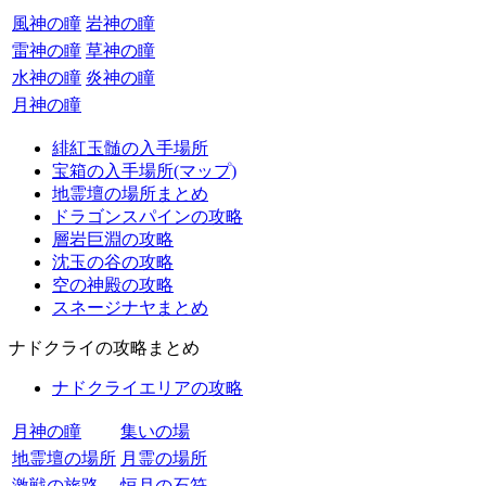
風神の瞳
岩神の瞳
雷神の瞳
草神の瞳
水神の瞳
炎神の瞳
月神の瞳
緋紅玉髄の入手場所
宝箱の入手場所(マップ)
地霊壇の場所まとめ
ドラゴンスパインの攻略
層岩巨淵の攻略
沈玉の谷の攻略
空の神殿の攻略
スネージナヤまとめ
ナドクライの攻略まとめ
ナドクライエリアの攻略
月神の瞳
集いの場
地霊壇の場所
月霊の場所
激戦の旅路
恒月の石符