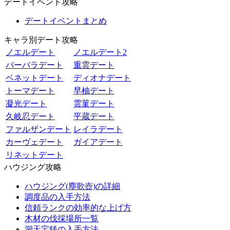
デートイベント攻略
デートイベントまとめ
キャラ別デート攻略
ノエルデート
ノエルデート2
バーバラデート
重雲デート
ベネットデート
ディオナデート
トーマデート
早柚デート
凝光デート
雲菫デート
久岐忍デート
平蔵デート
ファルザンデート
レイラデート
カーヴェデート
ガイアデート
リネットデート
ハウジング攻略
ハウジング(塵歌壺)の詳細
調度品の入手方法
信頼ランクの効率的な上げ方
木材の伐採場所一覧
洞天宝銭の入手方法