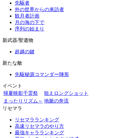
先駆者
外の世界からの来訪者
観月者計画
月の海の下で
序列の始まり
新武器/聖遺物
超越の鍵
新たな敵
先駆秘源コマンダー陣形
イベント
帰夏映影千霊祭
狙えロングショット
まったりリズム～
地脈の奔流
リセマラ
リセマラランキング
高速リセマラのやり方
最強キャラランキング