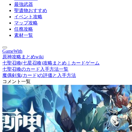
最強武器
聖遺物おすすめ
イベント攻略
マップ攻略
任務攻略
素材一覧
GameWith
原神攻略まとめwiki
七聖召喚(七星召喚)攻略まとめ｜カードゲーム
七聖召喚のカード入手方法一覧
魔偶剣鬼(カード)の評価と入手方法
コメント一覧