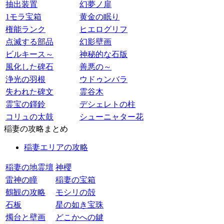
抽出装置
幻夢ノ扉
1モラ宝箱
黄金の眠り
権能ランク
ヒエログリフ
点滅する部品
幻影壁画
ビルキース～
神秘的な石版
風化した碑石
善悪の～
浄光の羽根
ウドゥンバラ
失われた碑文
霊谷木
霊宝の鐸鈴
デシェレトの柱
コリュの太鼓
シューニャター花
稲妻の攻略まとめ
稲妻エリアの攻略
稲妻の地霊壇
神櫻
雷神の瞳
稲妻の宝箱
鶴観の攻略
モシリの殻
石板
星の如き宝珠
燭台と壁画
どこかへの鍵