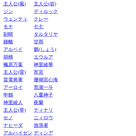
主人公(風)
主人公(岩)
ジン
ディルック
ウェンティ
クレー
モナ
七七
刻晴
タルタリヤ
鍾離
甘雨
アルベド
魈(しょう)
胡桃
エウルア
楓原万葉
神里綾華
主人公(雷)
宵宮
雷電将軍
珊瑚宮心海
アーロイ
荒瀧一斗
申鶴
八重神子
神里綾人
夜蘭
主人公(草)
ティナリ
セノ
ニィロウ
ナヒーダ
放浪者
アルハイゼン
ディシア