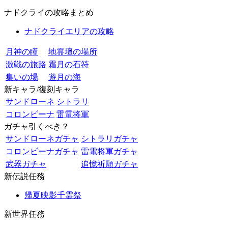
ナドクライの攻略まとめ
ナドクライエリアの攻略
月神の瞳
地霊壇の場所
激戦の旅路
霜月の石符
集いの場
遊月の海
新キャラ/復刻キャラ
サンドローネ
シトラリ
コロンビーナ
雷電将軍
ガチャ引くべき？
サンドローネガチャ
シトラリガチャ
コロンビーナガチャ
雷電将軍ガチャ
武器ガチャ
追憶祈願ガチャ
新伝説任務
帰夏映影千霊祭
新世界任務