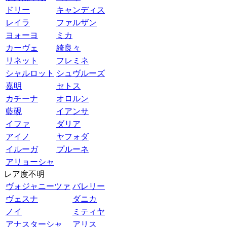
ドリー
キャンディス
レイラ
ファルザン
ヨォーヨ
ミカ
カーヴェ
綺良々
リネット
フレミネ
シャルロット
シュヴルーズ
嘉明
セトス
カチーナ
オロルン
藍硯
イアンサ
イファ
ダリア
アイノ
ヤフォダ
イルーガ
プルーネ
アリョーシャ
レア度不明
ヴォジャニーツァ
バレリー
ヴェスナ
ダニカ
ノイ
ミティヤ
アナスターシャ
アリス