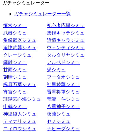
ガチャシミュレーター
ガチャシミュレーター一覧
恒常シミュ
初心者応援シミュ
武器シミュ
集録キャラシミュ
集録武器シミュ
追憶キャラシミュ
追憶武器シミュ
ウェンティシミュ
クレーシミュ
タルタリヤシミュ
鍾離シミュ
アルベドシミュ
甘雨シミュ
魈シミュ
刻晴シミュ
フータオシミュ
楓原万葉シミュ
神里綾華シミュ
宵宮シミュ
雷電将軍シミュ
珊瑚宮心海シミュ
荒瀧一斗シミュ
申鶴シミュ
八重神子シミュ
神里綾人シミュ
夜蘭シミュ
ティナリシミュ
セノシミュ
ニィロウシミュ
ナヒーダシミュ