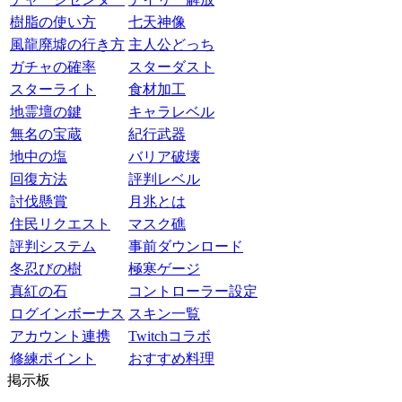
樹脂の使い方
七天神像
風龍廃墟の行き方
主人公どっち
ガチャの確率
スターダスト
スターライト
食材加工
地霊壇の鍵
キャラレベル
無名の宝蔵
紀行武器
地中の塩
バリア破壊
回復方法
評判レベル
討伐懸賞
月兆とは
住民リクエスト
マスク礁
評判システム
事前ダウンロード
冬忍びの樹
極寒ゲージ
真紅の石
コントローラー設定
ログインボーナス
スキン一覧
アカウント連携
Twitchコラボ
修練ポイント
おすすめ料理
掲示板