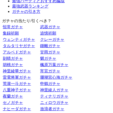
最強パーティとおすすめ編成
最強武器ランキング
ガチャの引き方
ガチャの当たり/引くべき？
恒常ガチャ
武器ガチャ
集録祈願
追憶祈願
ウェンティガチャ
クレーガチャ
タルタリヤガチャ
鍾離ガチャ
アルベドガチャ
甘雨ガチャ
刻晴ガチャ
魈ガチャ
胡桃ガチャ
楓原万葉ガチャ
神里綾華ガチャ
宵宮ガチャ
雷電将軍ガチャ
珊瑚宮心海ガチャ
荒瀧一斗ガチャ
申鶴ガチャ
八重神子ガチャ
神里綾人ガチャ
夜蘭ガチャ
ティナリガチャ
セノガチャ
ニィロウガチャ
ナヒーダガチャ
放浪者ガチャ