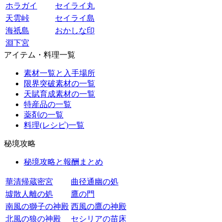
ホラガイ
セイライ丸
天雲峠
セイライ島
海祇島
おかしな印
淵下宮
アイテム・料理一覧
素材一覧と入手場所
限界突破素材の一覧
天賦育成素材の一覧
特産品の一覧
薬剤の一覧
料理(レシピ)一覧
秘境攻略
秘境攻略と報酬まとめ
華清帰蔵密宮
曲径通幽の処
墟散人離の処
鷹の門
南風の獅子の神殿
西風の鷹の神殿
北風の狼の神殿
セシリアの苗床