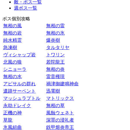
敵・ボス一覧
週ボス一覧
ボス個別攻略
無相の風
無相の雷
無相の岩
無相の氷
純水精霊
爆炎樹
急凍樹
タルタリヤ
ヴィシャップ岩
トワリン
北風の狼
若陀龍王
シニョーラ
無相の炎
無相の水
雷音権現
アビサルの群れ
禍津御建鳴神命
遺跡サーペント
迅電樹
マッシュラプトル
マトリックス
永劫ドレイク
無相の草
正機の神
風蝕ウェネト
草龍
深罪の浸礼者
氷風組曲
鉄甲熔炎帝王