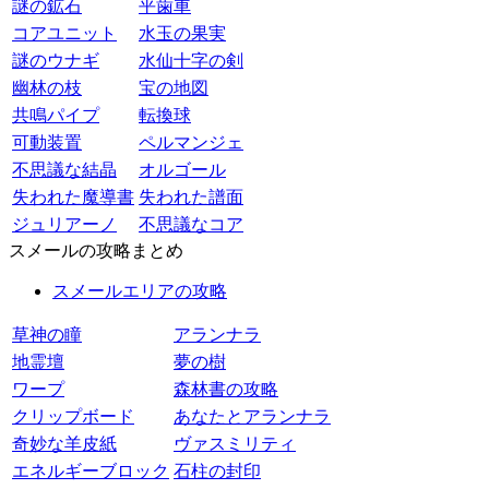
謎の鉱石
平歯車
コアユニット
水玉の果実
謎のウナギ
水仙十字の剣
幽林の枝
宝の地図
共鳴パイプ
転換球
可動装置
ペルマンジェ
不思議な結晶
オルゴール
失われた魔導書
失われた譜面
ジュリアーノ
不思議なコア
スメールの攻略まとめ
スメールエリアの攻略
草神の瞳
アランナラ
地霊壇
夢の樹
ワープ
森林書の攻略
クリップボード
あなたとアランナラ
奇妙な羊皮紙
ヴァスミリティ
エネルギーブロック
石柱の封印