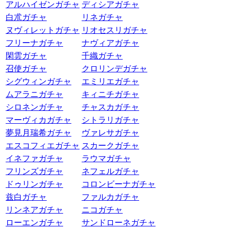
アルハイゼンガチャ
ディシアガチャ
白朮ガチャ
リネガチャ
ヌヴィレットガチャ
リオセスリガチャ
フリーナガチャ
ナヴィアガチャ
閑雲ガチャ
千織ガチャ
召使ガチャ
クロリンデガチャ
シグウィンガチャ
エミリエガチャ
ムアラニガチャ
キィニチガチャ
シロネンガチャ
チャスカガチャ
マーヴィカガチャ
シトラリガチャ
夢見月瑞希ガチャ
ヴァレサガチャ
エスコフィエガチャ
スカークガチャ
イネファガチャ
ラウマガチャ
フリンズガチャ
ネフェルガチャ
ドゥリンガチャ
コロンビーナガチャ
兹白ガチャ
ファルカガチャ
リンネアガチャ
ニコガチャ
ローエンガチャ
サンドローネガチャ