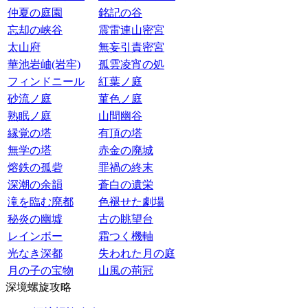
仲夏の庭園
銘記の谷
忘却の峡谷
震雷連山密宮
太山府
無妄引責密宮
華池岩岫(岩牢)
孤雲凌宵の処
フィンドニール
紅葉ノ庭
砂流ノ庭
菫色ノ庭
熟眠ノ庭
山間幽谷
縁覚の塔
有頂の塔
無学の塔
赤金の廃城
熔鉄の孤砦
罪禍の終末
深潮の余韻
蒼白の遺栄
滝を臨む廃都
色褪せた劇場
秘炎の幽墟
古の眺望台
レインボー
霜つく機軸
光なき深都
失われた月の庭
月の子の宝物
山風の荊冠
深境螺旋攻略