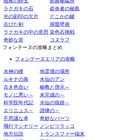
残夜の砕玉
部族秘蔵所
ラクガキの石
盗炎者の秘島
光の刻印の欠片
どこかの鍵
古びた剣
洞窟壁画
ラクガキの中の意思
染色石挑戦
奇妙な音
コヌラフ
フォンテーヌの攻略まとめ
フォンテーヌエリアの攻略
水神の瞳
地霊壇の場所
ルキナの泉
水仙のアン
古き色合い
秘教と啓示～
モノに悪い～
未完成の～
科学院年代記
水仙の痕跡～
エリニュス～
諧律の～
不思議な本
奇妙なパーツ
飛行マシナリー
ノンビリラッコ
地方伝説
トランスファー端末