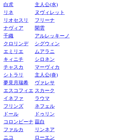
白朮
主人公(水)
リネ
ヌヴィレット
リオセスリ
フリーナ
ナヴィア
閑雲
千織
アルレッキーノ
クロリンデ
シグウィン
エミリエ
ムアラニ
キィニチ
シロネン
チャスカ
マーヴィカ
シトラリ
主人公(炎)
夢見月瑞希
ヴァレサ
エスコフィエ
スカーク
イネファ
ラウマ
フリンズ
ネフェル
ドール
ドゥリン
コロンビーナ
茲白
ファルカ
リンネア
ニコ
ローエン