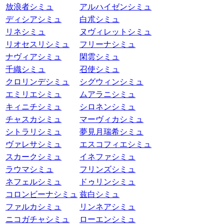
放浪者シミュ
アルハイゼンシミュ
ディシアシミュ
白朮シミュ
リネシミュ
ヌヴィレットシミュ
リオセスリシミュ
フリーナシミュ
ナヴィアシミュ
閑雲シミュ
千織シミュ
召使シミュ
クロリンデシミュ
シグウィンシミュ
エミリエシミュ
ムアラニシミュ
キィニチシミュ
シロネンシミュ
チャスカシミュ
マーヴィカシミュ
シトラリシミュ
夢見月瑞希シミュ
ヴァレサシミュ
エスコフィエシミュ
スカークシミュ
イネファシミュ
ラウマシミュ
フリンズシミュ
ネフェルシミュ
ドゥリンシミュ
コロンビーナシミュ
兹白シミュ
ファルカシミュ
リンネアシミュ
ニコガチャシミュ
ローエンシミュ