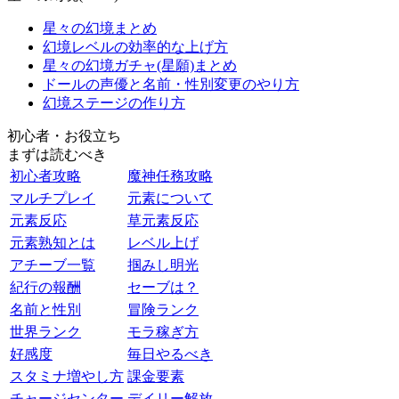
星々の幻境まとめ
幻境レベルの効率的な上げ方
星々の幻境ガチャ(星願)まとめ
ドールの声優と名前・性別変更のやり方
幻境ステージの作り方
初心者・お役立ち
まずは読むべき
初心者攻略
魔神任務攻略
マルチプレイ
元素について
元素反応
草元素反応
元素熟知とは
レベル上げ
アチーブ一覧
掴みし明光
紀行の報酬
セーブは？
名前と性別
冒険ランク
世界ランク
モラ稼ぎ方
好感度
毎日やるべき
スタミナ増やし方
課金要素
チャージセンター
デイリー解放