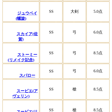
SS
大剣
5.0
点
ジュウベイ
(螺旋)
SS
弓
6.0
点
スカイア(佐
賀)
SS
弓
8.5
点
ストーミー
(リメイク記念)
弓
6.0
点
SS
スパロー
SS
槍
8.5
点
スービエ(ア
ヴェリン)
SS
槍
8.5
点
スービエ(リ