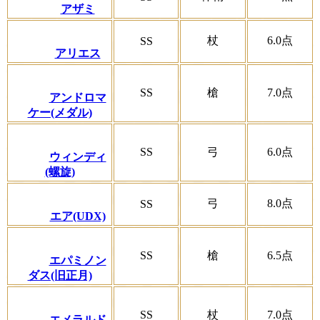
アザミ
杖
6.0
点
SS
アリエス
SS
槍
7.0
点
アンドロマ
ケー(メダル)
SS
弓
6.0
点
ウィンディ
(螺旋)
弓
8.0
点
SS
エア(UDX)
SS
槍
6.5
点
エパミノン
ダス(旧正月)
SS
杖
7.0
点
エメラルド