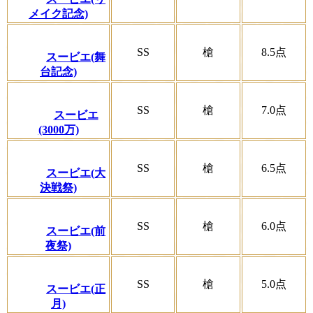
メイク記念)
SS
槍
8.5
点
スービエ(舞
台記念)
SS
槍
7.0
点
スービエ
(3000万)
SS
槍
6.5
点
スービエ(大
決戦祭)
SS
槍
6.0
点
スービエ(前
夜祭)
SS
槍
5.0
点
スービエ(正
月)