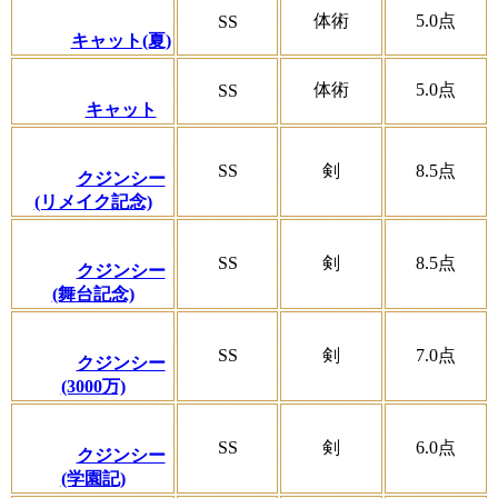
体術
5.0
点
SS
キャット(夏)
体術
5.0
点
SS
キャット
SS
剣
8.5
点
クジンシー
(リメイク記念)
SS
剣
8.5
点
クジンシー
(舞台記念)
SS
剣
7.0
点
クジンシー
(3000万)
SS
剣
6.0
点
クジンシー
(学園記)