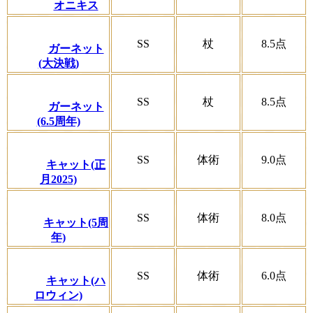
オニキス
SS
杖
8.5
点
ガーネット
(大決戦)
SS
杖
8.5
点
ガーネット
(6.5周年)
SS
体術
9.0
点
キャット(正
月2025)
SS
体術
8.0
点
キャット(5周
年)
SS
体術
6.0
点
キャット(ハ
ロウィン)