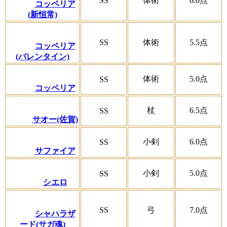
SS
体術
6.0
点
コッペリア
(新恒常)
SS
体術
5.5
点
コッペリア
(バレンタイン)
体術
5.0
点
SS
コッペリア
杖
6.5
点
SS
サオー(佐賀)
小剣
6.0
点
SS
サファイア
小剣
5.0
点
SS
シエロ
SS
弓
7.0
点
シャハラザ
ード(サガ魂)