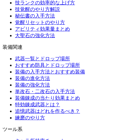
技ランクの効率的な上げ方
技覚醒のやり方解説
秘伝書の入手方法
覚醒リセットのやり方
アビリティ効果量まとめ
大聖石の強化方法
装備関連
武器一覧とドロップ場所
おすすめ防具とドロップ場所
装備の入手方法とおすすめ装備
装備の進化方法
装備の強化方法
単改石・二改石の入手方法
装備錬成の当たり効果まとめ
特効錬成武器とは？
追憶武器はどれを作るべき？
練磨のやり方
ツール系