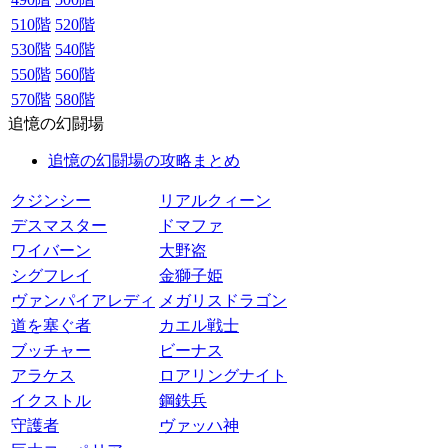
510階
520階
530階
540階
550階
560階
570階
580階
追憶の幻闘場
追憶の幻闘場の攻略まとめ
クジンシー
リアルクィーン
デスマスター
ドマファ
ワイバーン
大野盗
シグフレイ
金獅子姫
ヴァンパイアレディ
メガリスドラゴン
道を塞ぐ者
カエル戦士
ブッチャー
ビーナス
アラケス
ロアリングナイト
イクストル
鋼鉄兵
守護者
ヴァッハ神