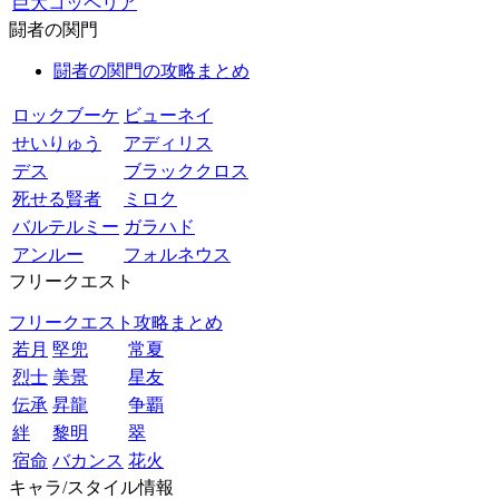
巨大コッペリア
闘者の関門
闘者の関門の攻略まとめ
ロックブーケ
ビューネイ
せいりゅう
アディリス
デス
ブラッククロス
死せる賢者
ミロク
バルテルミー
ガラハド
アンルー
フォルネウス
フリークエスト
フリークエスト攻略まとめ
若月
堅兜
常夏
烈士
美景
星友
伝承
昇龍
争覇
絆
黎明
翠
宿命
バカンス
花火
キャラ/スタイル情報