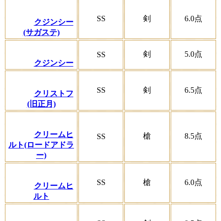
SS
剣
6.0
点
クジンシー
(サガステ)
剣
5.0
点
SS
クジンシー
SS
剣
6.5
点
クリストフ
(旧正月)
クリームヒ
槍
8.5
点
SS
ルト(ロードアドラ
ー)
SS
槍
6.0
点
クリームヒ
ルト