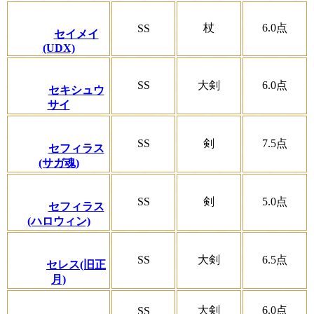
杖
6.0
点
SS
セイメイ
(UDX)
SS
大剣
6.0
点
セキシュウ
サイ
SS
剣
7.5
点
セフィラス
(サガ魂)
SS
剣
5.0
点
セフィラス
(ハロウィン)
SS
大剣
6.5
点
セレス(旧正
月)
大剣
6.0
点
SS