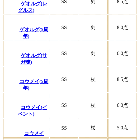
SS
剣
8.5
点
ゲオルグ(レ
グルス)
SS
剣
8.0
点
ゲオルグ(5周
年)
SS
剣
6.0
点
ゲオルグ(サ
ガ魂)
SS
杖
8.5
点
コウメイ(5周
年)
SS
杖
6.0
点
コウメイ(イ
ベント)
杖
5.0
点
SS
コウメイ