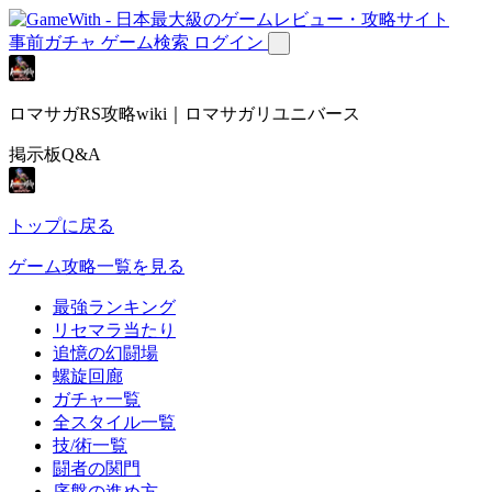
事前ガチャ
ゲーム検索
ログイン
ロマサガRS攻略wiki｜ロマサガリユニバース
掲示板Q&A
トップに戻る
ゲーム攻略一覧を見る
最強ランキング
リセマラ当たり
追憶の幻闘場
螺旋回廊
ガチャ一覧
全スタイル一覧
技/術一覧
闘者の関門
序盤の進め方