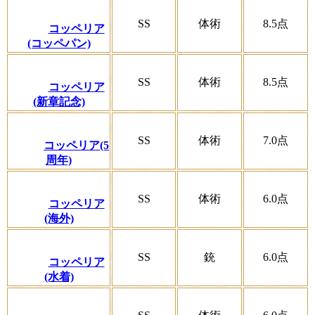
SS
体術
8.5
点
コッペリア
(コッペパン)
SS
体術
8.5
点
コッペリア
(新章記念)
SS
体術
7.0
点
コッペリア(5
周年)
SS
体術
6.0
点
コッペリア
(海外)
SS
銃
6.0
点
コッペリア
(水着)