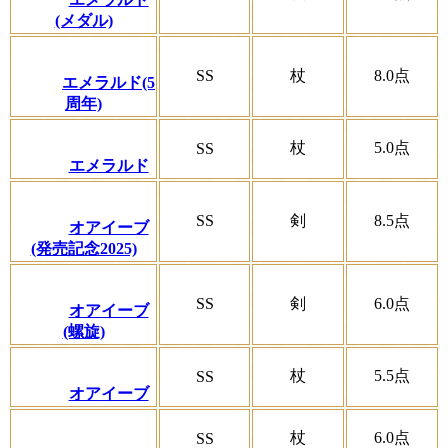
(メダル)
SS
杖
8.0
点
エメラルド(5
周年)
杖
5.0
点
SS
エメラルド
SS
剣
8.5
点
オアイーブ
(発売記念2025)
SS
剣
6.0
点
オアイーブ
(螺旋)
杖
5.5
点
SS
オアイーブ
杖
6.0
点
SS