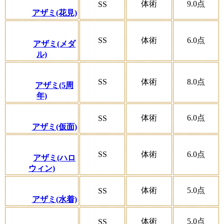
体術
9.0
点
SS
アザミ(花見)
SS
体術
6.0
点
アザミ(メダ
ル)
SS
体術
8.0
点
アザミ(5周
年)
体術
6.0
点
SS
アザミ(仮面)
SS
体術
6.0
点
アザミ(ハロ
ウィン)
体術
5.0
点
SS
アザミ(水着)
体術
5.0
点
SS