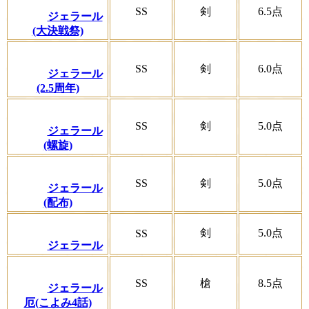
SS
剣
6.5
点
ジェラール
(大決戦祭)
SS
剣
6.0
点
ジェラール
(2.5周年)
SS
剣
5.0
点
ジェラール
(螺旋)
SS
剣
5.0
点
ジェラール
(配布)
剣
5.0
点
SS
ジェラール
SS
槍
8.5
点
ジェラール
厄(こよみ4話)