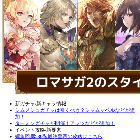
新ガチャ/新キャラ情報
シムメシュガチャは引くべき？シャムマベルなどが追
加！
ターミンガチャが開催！アレツなどが追加！
イベント攻略/新要素
螺旋回廊580階最終皇帝の攻略はこちら