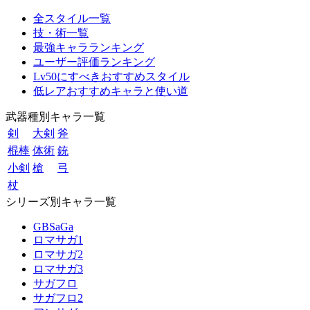
全スタイル一覧
技・術一覧
最強キャラランキング
ユーザー評価ランキング
Lv50にすべきおすすめスタイル
低レアおすすめキャラと使い道
武器種別キャラ一覧
剣
大剣
斧
棍棒
体術
銃
小剣
槍
弓
杖
シリーズ別キャラ一覧
GBSaGa
ロマサガ1
ロマサガ2
ロマサガ3
サガフロ
サガフロ2