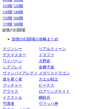
510階
520階
530階
540階
550階
560階
570階
580階
追憶の幻闘場
追憶の幻闘場の攻略まとめ
クジンシー
リアルクィーン
デスマスター
ドマファ
ワイバーン
大野盗
シグフレイ
金獅子姫
ヴァンパイアレディ
メガリスドラゴン
道を塞ぐ者
カエル戦士
ブッチャー
ビーナス
アラケス
ロアリングナイト
イクストル
鋼鉄兵
守護者
ヴァッハ神