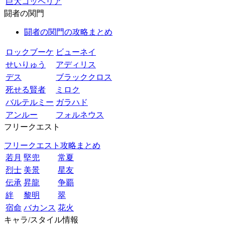
巨大コッペリア
闘者の関門
闘者の関門の攻略まとめ
ロックブーケ
ビューネイ
せいりゅう
アディリス
デス
ブラッククロス
死せる賢者
ミロク
バルテルミー
ガラハド
アンルー
フォルネウス
フリークエスト
フリークエスト攻略まとめ
若月
堅兜
常夏
烈士
美景
星友
伝承
昇龍
争覇
絆
黎明
翠
宿命
バカンス
花火
キャラ/スタイル情報