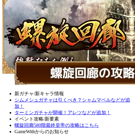
新ガチャ/新キャラ情報
シムメシュガチャは引くべき？シャムマベルなどが追
加！
ターミンガチャが開催！アレツなどが追加！
イベント攻略/新要素
螺旋回廊580階最終皇帝の攻略はこちら
GameWithからのお知らせ