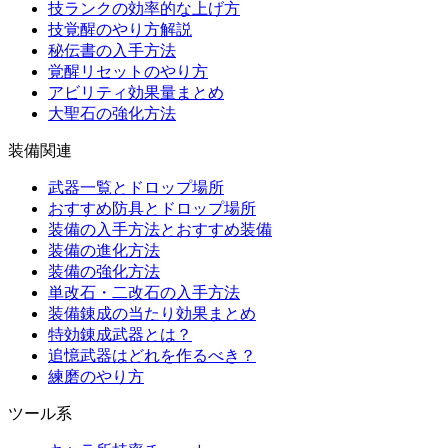
技ランクの効率的な上げ方
技覚醒のやり方解説
秘伝書の入手方法
覚醒リセットのやり方
アビリティ効果量まとめ
大聖石の強化方法
装備関連
武器一覧とドロップ場所
おすすめ防具とドロップ場所
装備の入手方法とおすすめ装備
装備の進化方法
装備の強化方法
単改石・二改石の入手方法
装備錬成の当たり効果まとめ
特効錬成武器とは？
追憶武器はどれを作るべき？
練磨のやり方
ツール系