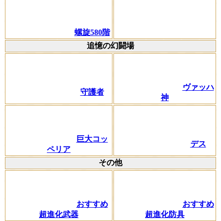
螺旋580階
追憶の幻闘場
ヴァッハ
守護者
神
巨大コッ
デス
ペリア
その他
おすすめ
おすすめ
超進化武器
超進化防具