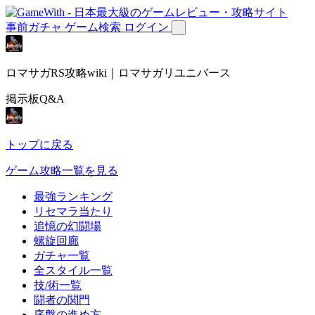
事前ガチャ
ゲーム検索
ログイン
ロマサガRS攻略wiki｜ロマサガリユニバース
掲示板Q&A
トップに戻る
ゲーム攻略一覧を見る
最強ランキング
リセマラ当たり
追憶の幻闘場
螺旋回廊
ガチャ一覧
全スタイル一覧
技/術一覧
闘者の関門
序盤の進め方