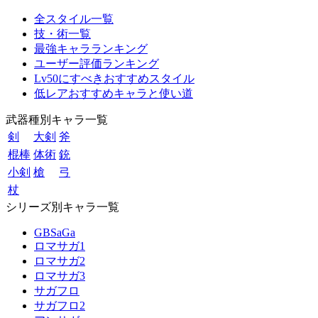
全スタイル一覧
技・術一覧
最強キャラランキング
ユーザー評価ランキング
Lv50にすべきおすすめスタイル
低レアおすすめキャラと使い道
武器種別キャラ一覧
剣
大剣
斧
棍棒
体術
銃
小剣
槍
弓
杖
シリーズ別キャラ一覧
GBSaGa
ロマサガ1
ロマサガ2
ロマサガ3
サガフロ
サガフロ2