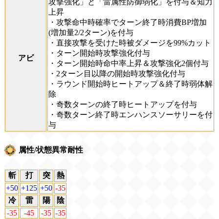
攻撃強化」と「雷属性防御弱化」を付与＆知力
上昇
・攻撃命中時確率でターン終了時消費BP増加
(増加量2/2ターン)を付与
・直接攻撃を受けた時被ダメージを99%カット
・ターン開始時攻撃強化付与
アビ
・ターン開始時命中率上昇＆攻撃強化2個付与
・2ターン目以降の開始時攻撃強化付与
・ラウンド開始時ヒートアップ＆終了時弱体解
除
・奇数ターンの終了時ヒートアップを付与
・奇数ターン終了時エンハンスソーサリーを付
与
属性/状態異常耐性
斬
打
突
熱
+50
+125
+50
-35
冷
雷
陽
陰
-35
-45
-35
-35