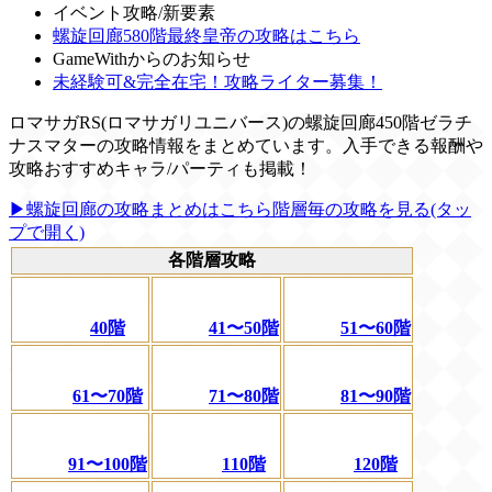
イベント攻略/新要素
螺旋回廊580階最終皇帝の攻略はこちら
GameWithからのお知らせ
未経験可&完全在宅！攻略ライター募集！
ロマサガRS(ロマサガリユニバース)の螺旋回廊450階ゼラチ
ナスマターの攻略情報をまとめています。入手できる報酬や
攻略おすすめキャラ/パーティも掲載！
▶螺旋回廊の攻略まとめはこちら
階層毎の攻略を見る(タッ
プで開く)
各階層攻略
40階
41〜50階
51〜60階
61〜70階
71〜80階
81〜90階
91〜100階
110階
120階