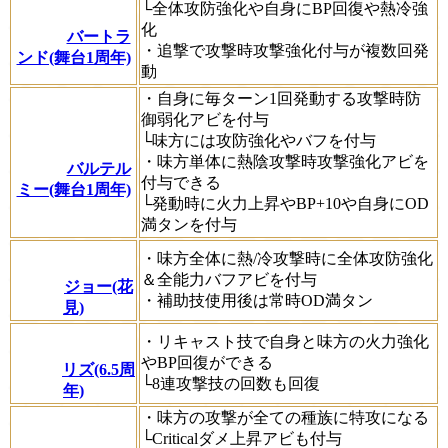
└全体攻防強化や自身にBP回復や熱冷強
化
バートラ
・追撃で攻撃時攻撃強化付与が複数回発
ンド(舞台1周年)
動
・自身に毎ターン1回発動する攻撃時防
御弱化アビを付与
└味方には攻防強化やバフを付与
・味方単体に熱陰攻撃時攻撃強化アビを
バルテル
付与できる
ミー(舞台1周年)
└発動時に火力上昇やBP+10や自身にOD
満タンを付与
・味方全体に熱/冷攻撃時に全体攻防強化
＆全能力バフアビを付与
ジョー(花
・補助技使用後は常時OD満タン
見)
・リキャスト技で自身と味方の火力強化
やBP回復ができる
リズ(6.5周
└8連攻撃技の回数も回復
年)
・味方の攻撃が全ての種族に特攻になる
└Criticalダメ上昇アビも付与