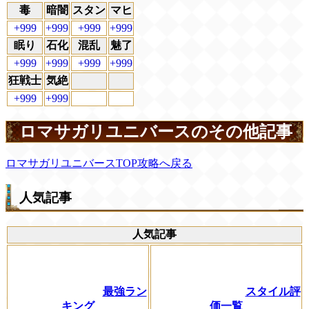
毒
暗闇
スタン
マヒ
+999
+999
+999
+999
眠り
石化
混乱
魅了
+999
+999
+999
+999
狂戦士
気絶
+999
+999
ロマサガリユニバースのその他記事
ロマサガリユニバースTOP攻略へ戻る
人気記事
人気記事
最強ラン
スタイル評
キング
価一覧