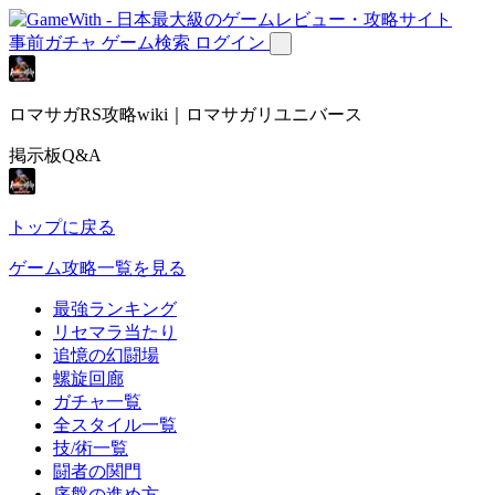
事前ガチャ
ゲーム検索
ログイン
ロマサガRS攻略wiki｜ロマサガリユニバース
掲示板Q&A
トップに戻る
ゲーム攻略一覧を見る
最強ランキング
リセマラ当たり
追憶の幻闘場
螺旋回廊
ガチャ一覧
全スタイル一覧
技/術一覧
闘者の関門
序盤の進め方