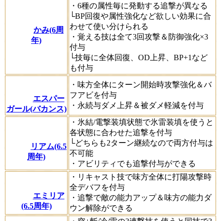
・6種の属性毎に発動する追撃が異なる
└BP回復や属性強化など欲しい効果に合
わせて使い分けられる
かみ(6周
・覚える技は全て3回攻撃＆防御強化×3
年)
付与
└技毎に全体回復、OD上昇、BP+1など
も付与
・味方全体にターン開始時攻撃強化＆バ
フアビを付与
エスパー
・永続与ダメ上昇＆被ダメ軽減を付与
ガール(バカンス)
・氷結/電撃装填状態で氷雷装填を使うと
各状態に合わせた追撃を付与
└どちらも2ターン継続なので両方付与は
リアム(6.5
不可能
周年)
・アビリティでも追撃付与ができる
・リキャスト技で味方全体に打陽攻撃時
全デバフを付与
エミリア
・追撃で敵の能力アップ＆味方の能力ダ
(6.5周年)
ウン解除ができる