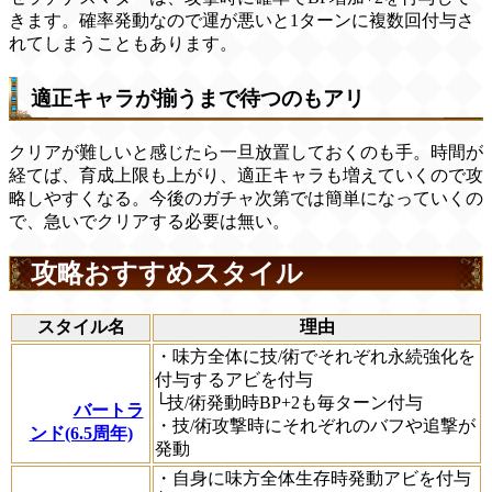
きます。確率発動なので運が悪いと1ターンに複数回付与さ
れてしまうこともあります。
適正キャラが揃うまで待つのもアリ
クリアが難しいと感じたら一旦放置しておくのも手。時間が
経てば、育成上限も上がり、適正キャラも増えていくので攻
略しやすくなる。今後のガチャ次第では簡単になっていくの
で、急いでクリアする必要は無い。
攻略おすすめスタイル
スタイル名
理由
・味方全体に技/術でそれぞれ永続強化を
付与するアビを付与
└技/術発動時BP+2も毎ターン付与
バートラ
・技/術攻撃時にそれぞれのバフや追撃が
ンド(6.5周年)
発動
・自身に味方全体生存時発動アビを付与