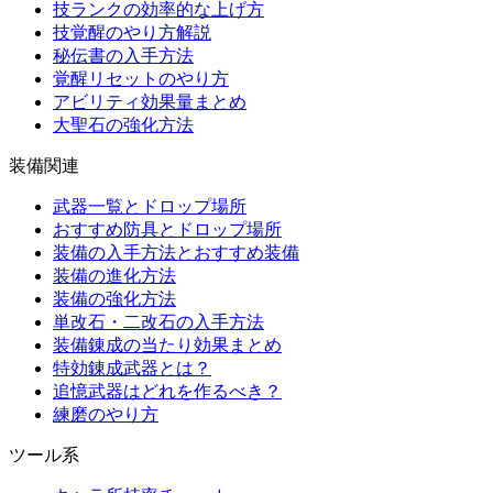
技ランクの効率的な上げ方
技覚醒のやり方解説
秘伝書の入手方法
覚醒リセットのやり方
アビリティ効果量まとめ
大聖石の強化方法
装備関連
武器一覧とドロップ場所
おすすめ防具とドロップ場所
装備の入手方法とおすすめ装備
装備の進化方法
装備の強化方法
単改石・二改石の入手方法
装備錬成の当たり効果まとめ
特効錬成武器とは？
追憶武器はどれを作るべき？
練磨のやり方
ツール系