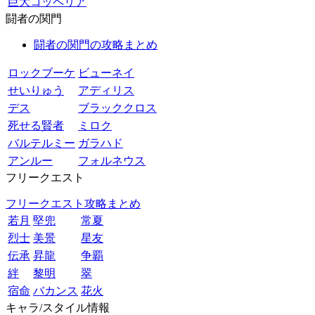
巨大コッペリア
闘者の関門
闘者の関門の攻略まとめ
ロックブーケ
ビューネイ
せいりゅう
アディリス
デス
ブラッククロス
死せる賢者
ミロク
バルテルミー
ガラハド
アンルー
フォルネウス
フリークエスト
フリークエスト攻略まとめ
若月
堅兜
常夏
烈士
美景
星友
伝承
昇龍
争覇
絆
黎明
翠
宿命
バカンス
花火
キャラ/スタイル情報