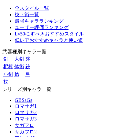
全スタイル一覧
技・術一覧
最強キャラランキング
ユーザー評価ランキング
Lv50にすべきおすすめスタイル
低レアおすすめキャラと使い道
武器種別キャラ一覧
剣
大剣
斧
棍棒
体術
銃
小剣
槍
弓
杖
シリーズ別キャラ一覧
GBSaGa
ロマサガ1
ロマサガ2
ロマサガ3
サガフロ
サガフロ2