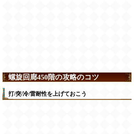
螺旋回廊450階の攻略のコツ
打/突/冷/雷耐性を上げておこう