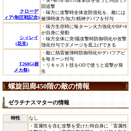
・突+斬/冷/雷の3連撃技を使うと同技で3
回追撃
クローデ
・味方に攻撃時全体攻防強化を、敵には
ィア(制圧戦記念)
被弾時体力/知力/精神デバフを付与
・味方生存時に毎ターン火力強化やBP+8
が自身に発動
シィレイ
・味方全体に突/陽攻撃時防御弱化や攻撃
(花見)
強化付与でダメージを底上げできる
・敵に熱雷被弾時防御弱化やデバフアビ
を毎ターン付与
T260G(超
・リキャスト技をODで使うと追撃が発
メカ祭)
生
螺旋回廊450階の敵の情報
ゼラチナスマターの情報
特性
なし
・雷属性を含む攻撃を受けた時自身に「雷属性