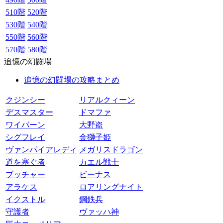
510階
520階
530階
540階
550階
560階
570階
580階
追憶の幻闘場
追憶の幻闘場の攻略まとめ
クジンシー
リアルクィーン
デスマスター
ドマファ
ワイバーン
大野盗
シグフレイ
金獅子姫
ヴァンパイアレディ
メガリスドラゴン
道を塞ぐ者
カエル戦士
ブッチャー
ビーナス
アラケス
ロアリングナイト
イクストル
鋼鉄兵
守護者
ヴァッハ神