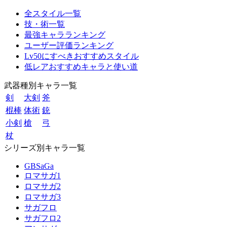
全スタイル一覧
技・術一覧
最強キャラランキング
ユーザー評価ランキング
Lv50にすべきおすすめスタイル
低レアおすすめキャラと使い道
武器種別キャラ一覧
剣
大剣
斧
棍棒
体術
銃
小剣
槍
弓
杖
シリーズ別キャラ一覧
GBSaGa
ロマサガ1
ロマサガ2
ロマサガ3
サガフロ
サガフロ2