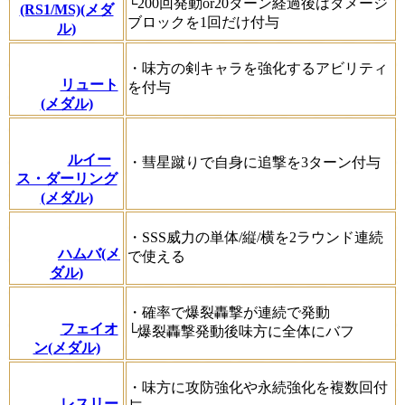
└200回発動or20ターン経過後はダメージ
(RS1/MS)(メダ
ブロックを1回だけ付与
ル)
・味方の剣キャラを強化するアビリティ
リュート
を付与
(メダル)
ルイー
・彗星蹴りで自身に追撃を3ターン付与
ス・ダーリング
(メダル)
・SSS威力の単体/縦/横を2ラウンド連続
ハムバ(メ
で使える
ダル)
・確率で爆裂轟撃が連続で発動
フェイオ
└爆裂轟撃発動後味方に全体にバフ
ン(メダル)
・味方に攻防強化や永続強化を複数回付
レスリー