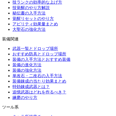
技ランクの効率的な上げ方
技覚醒のやり方解説
秘伝書の入手方法
覚醒リセットのやり方
アビリティ効果量まとめ
大聖石の強化方法
装備関連
武器一覧とドロップ場所
おすすめ防具とドロップ場所
装備の入手方法とおすすめ装備
装備の進化方法
装備の強化方法
単改石・二改石の入手方法
装備錬成の当たり効果まとめ
特効錬成武器とは？
追憶武器はどれを作るべき？
練磨のやり方
ツール系