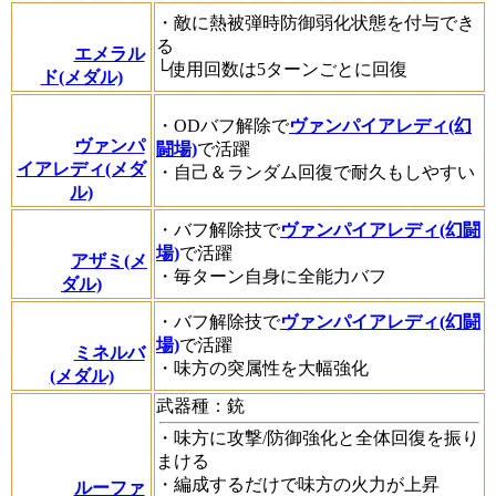
・敵に熱被弾時防御弱化状態を付与でき
る
エメラル
└使用回数は5ターンごとに回復
ド(メダル)
・ODバフ解除で
ヴァンパイアレディ(幻
ヴァンパ
闘場)
で活躍
イアレディ(メダ
・自己＆ランダム回復で耐久もしやすい
ル)
・バフ解除技で
ヴァンパイアレディ(幻闘
場)
で活躍
アザミ(メ
・毎ターン自身に全能力バフ
ダル)
・バフ解除技で
ヴァンパイアレディ(幻闘
場)
で活躍
ミネルバ
・味方の突属性を大幅強化
(メダル)
武器種：銃
・味方に攻撃/防御強化と全体回復を振り
まける
・編成するだけで味方の火力が上昇
ルーファ