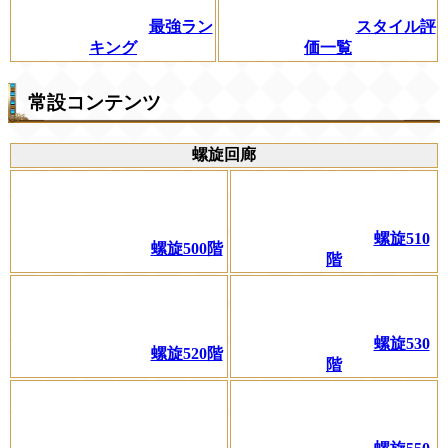
最強ラン
スタイル評
キング
価一覧
常設コンテンツ
螺旋回廊
螺旋510
螺旋500階
階
螺旋530
螺旋520階
階