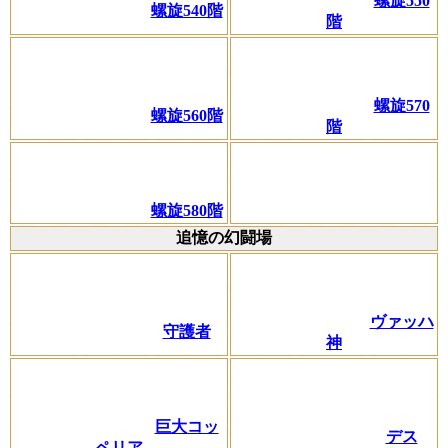
螺旋550
螺旋540階
階
螺旋570
螺旋560階
階
螺旋580階
追憶の幻闘場
ヴァッハ
守護者
神
巨大コッ
デス
ペリア