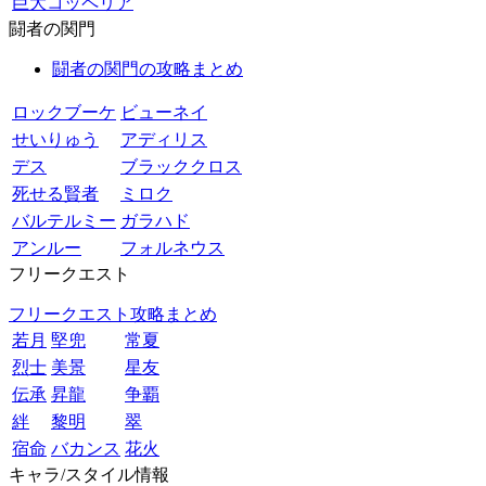
巨大コッペリア
闘者の関門
闘者の関門の攻略まとめ
ロックブーケ
ビューネイ
せいりゅう
アディリス
デス
ブラッククロス
死せる賢者
ミロク
バルテルミー
ガラハド
アンルー
フォルネウス
フリークエスト
フリークエスト攻略まとめ
若月
堅兜
常夏
烈士
美景
星友
伝承
昇龍
争覇
絆
黎明
翠
宿命
バカンス
花火
キャラ/スタイル情報