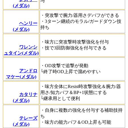
与
(メダル)
・突攻撃で腕力/器用さデバフができる
・3ターン継続のモラル/ガードダウン技
ヘンリー
持ち
(メダル)
・味方に突攻撃時攻撃強化を付与
ワレンシ
・技で3回防御強化を付与できる
ュタイン(メダル)
・OD攻撃で追撃が発動
アンドロ
└終了時OD上昇で溜めやすい
マケー(メダル)
・味方全体にResist時攻撃強化＆腕力/器
用さ/知力バフ＆BP+1状態にする
カタリナ
└継承用として便利
(メダル)
・自身に複数の強化を付与する補助技持
ち
テレーズ
・味方の能力バフ＆OD上昇も可能
(メダル)