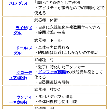
└周回時の置物として便利
ス(メダル)
・アビリティが優秀なので幻闘場などで
使える
武器種：体術
・自身に永続強化を複数回付与できる
ライザ(メ
・範囲攻撃が豊富
ダル)
武器種：ドール
・単体火力に優れる
ドール(メ
・防御面は回避1回しかないので脆い
ダル)
武器種：弓
・魅了に特化したアタッカー
・
ドマファ(幻闘場)
の状態異常役として
クローデ
使える
ィア(海外)
・自己回復技も所持
武器種：杖(水)
・器用さデバフが得意
ウンディ
・全体回復技も使用可能
ーネ(海外)
武器種：剣