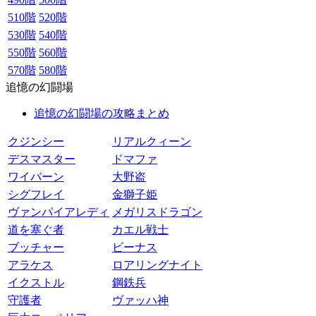
510階
520階
530階
540階
550階
560階
570階
580階
追憶の幻闘場
追憶の幻闘場の攻略まとめ
クジンシー
リアルクィーン
デスマスター
ドマファ
ワイバーン
大野盗
シグフレイ
金獅子姫
ヴァンパイアレディ
メガリスドラゴン
道を塞ぐ者
カエル戦士
ブッチャー
ビーナス
アラケス
ロアリングナイト
イクストル
鋼鉄兵
守護者
ヴァッハ神