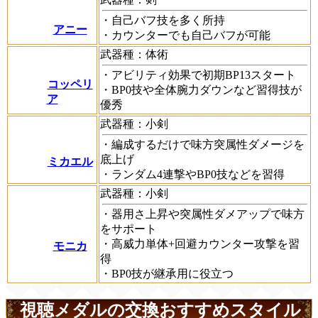
・自己バフ技を多く所持
アニー
・カウンターでも自己バフが可能
武器種：体術
・アビリティ効果で初期BP13スタート
コッペリ
・BP0技や全体腕力ダウンなど習得技が
ア
優秀
武器種：小剣
・編成するだけで味方突属性ダメージを
底上げ
ミカエル
・ランダム4連撃やBP0技などを習得
武器種：小剣
・器用さ上昇や突属性ダメアップで味方
をサポート
・高威力単体+回避カウンター攻撃を習
モニカ
得
・BP0技が継承用に役立つ
視聴メダルの交換おすすめスタイル