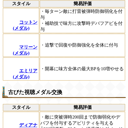
スタイル
簡易評価
・毎ターン敵に打雷被弾時防御弱化を付
与
コットン
・補助技で味方に攻撃時デバフアビを付
(メダル)
与
・追撃で回復や防御強化を全体に付与
マリーン
(メダル)
・開幕に味方全体の最大BPを10増やせる
エミリア
(メダル)
古びた視聴メダル交換
スタイル
簡易評価
・敵に突被弾時200回まで防御弱化やデ
バフを付与するアビリティを与える
ディアナ