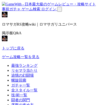
事前ガチャ
ゲーム検索
ログイン
ロマサガRS攻略wiki｜ロマサガリユニバース
掲示板Q&A
トップに戻る
ゲーム攻略一覧を見る
最強ランキング
リセマラ当たり
追憶の幻闘場
螺旋回廊
ガチャ一覧
全スタイル一覧
技/術一覧
闘者の関門
序盤の進め方