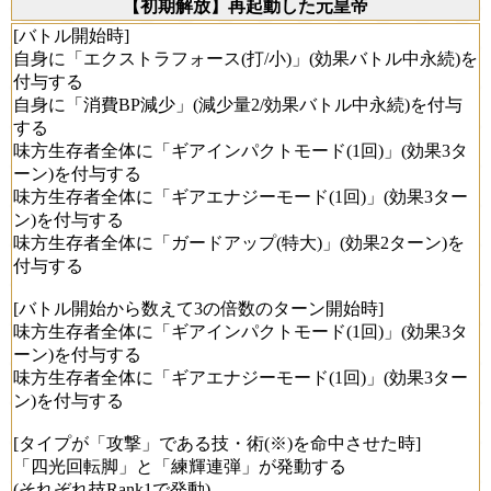
【初期解放】再起動した元皇帝
[バトル開始時]
自身に「エクストラフォース(打/小)」(効果バトル中永続)を
付与する
自身に「消費BP減少」(減少量2/効果バトル中永続)を付与
する
味方生存者全体に「ギアインパクトモード(1回)」(効果3タ
ーン)を付与する
味方生存者全体に「ギアエナジーモード(1回)」(効果3ター
ン)を付与する
味方生存者全体に「ガードアップ(特大)」(効果2ターン)を
付与する
[バトル開始から数えて3の倍数のターン開始時]
味方生存者全体に「ギアインパクトモード(1回)」(効果3タ
ーン)を付与する
味方生存者全体に「ギアエナジーモード(1回)」(効果3ター
ン)を付与する
[タイプが「攻撃」である技・術(※)を命中させた時]
「四光回転脚」と「練輝連弾」が発動する
(それぞれ技Rank1で発動)