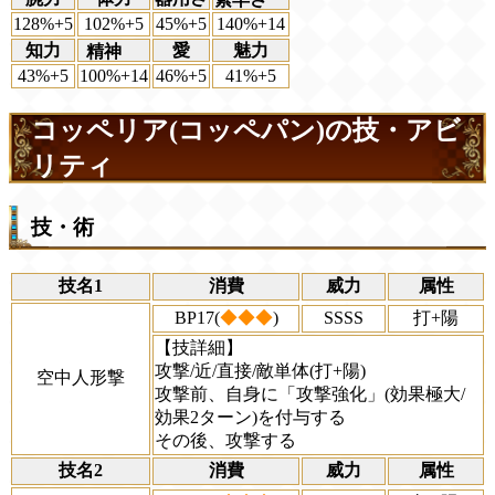
128%+5
102%+5
45%+5
140%+14
知力
愛
魅力
精神
43%+5
100%+14
46%+5
41%+5
コッペリア(コッペパン)の技・アビ
リティ
技・術
技名1
消費
威力
属性
BP17(
◆◆◆
)
SSSS
打+陽
【技詳細】
攻撃/近/直接/敵単体(打+陽)
空中人形撃
攻撃前、自身に「攻撃強化」(効果極大/
効果2ターン)を付与する
その後、攻撃する
技名2
消費
威力
属性