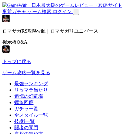
事前ガチャ
ゲーム検索
ログイン
ロマサガRS攻略wiki｜ロマサガリユニバース
掲示板Q&A
トップに戻る
ゲーム攻略一覧を見る
最強ランキング
リセマラ当たり
追憶の幻闘場
螺旋回廊
ガチャ一覧
全スタイル一覧
技/術一覧
闘者の関門
序盤の進め方