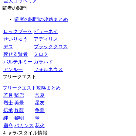
巨大コッペリア
闘者の関門
闘者の関門の攻略まとめ
ロックブーケ
ビューネイ
せいりゅう
アディリス
デス
ブラッククロス
死せる賢者
ミロク
バルテルミー
ガラハド
アンルー
フォルネウス
フリークエスト
フリークエスト攻略まとめ
若月
堅兜
常夏
烈士
美景
星友
伝承
昇龍
争覇
絆
黎明
翠
宿命
バカンス
花火
キャラ/スタイル情報