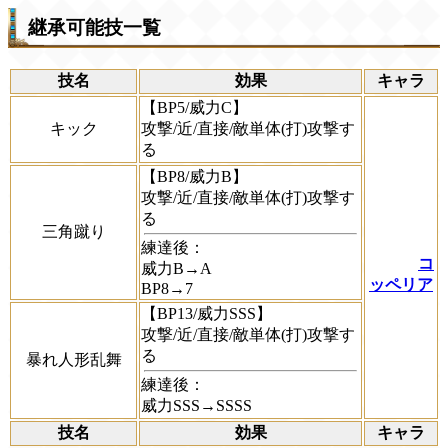
継承可能技一覧
技名
効果
キャラ
【BP5/威力C】
キック
攻撃/近/直接/敵単体(打)攻撃す
る
【BP8/威力B】
攻撃/近/直接/敵単体(打)攻撃す
る
三角蹴り
練達後：
コ
威力B→A
ッペリア
BP8→7
【BP13/威力SSS】
攻撃/近/直接/敵単体(打)攻撃す
る
暴れ人形乱舞
練達後：
威力SSS→SSSS
技名
効果
キャラ