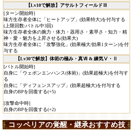
【Lv10で解放】アサルトフィールドⅢ
[ターン開始時]
味方生存者全体に「ヒートアップ」(効果特大)を付与する
(上限回数:バトル中3回)
味方生存者全体の腕力・体力・器用さ・素早さ・知力・精
神・愛・魅力を上昇させる(効果大)
味方生存者全体に「攻撃強化」(効果極大/効果1ターン)を付
与する
【Lv30で解放】体術の極み・真Ⅶ & 練気Ⅴ・Ⅱ
[バトル開始時]
自身に「ウェポンエンハンス(体術)」(効果超極大)を付与す
る
自身に「ディフェンスアップ」(効果超極大)を付与する
自身のBPを回復する(+5)
[攻撃命中時]
自身のBPを回復する(+2)
コッペリアの覚醒・継承おすすめ技