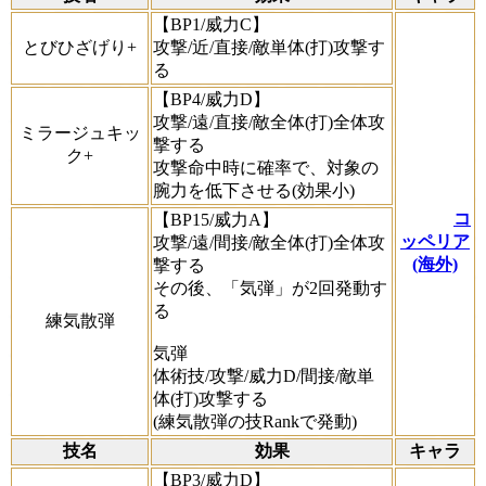
【BP1/威力C】
とびひざげり+
攻撃/近/直接/敵単体(打)攻撃す
る
【BP4/威力D】
攻撃/遠/直接/敵全体(打)全体攻
ミラージュキッ
撃する
ク+
攻撃命中時に確率で、対象の
腕力を低下させる(効果小)
コ
【BP15/威力A】
ッペリア
攻撃/遠/間接/敵全体(打)全体攻
(海外)
撃する
その後、「気弾」が2回発動す
る
練気散弾
気弾
体術技/攻撃/威力D/間接/敵単
体(打)攻撃する
(練気散弾の技Rankで発動)
技名
効果
キャラ
【BP3/威力D】