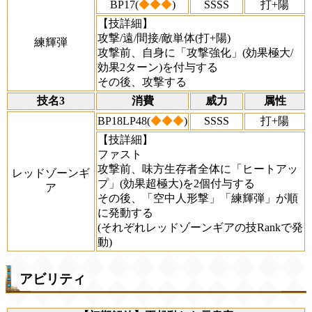
BP17(
◆◆◆
)
SSSS
打+陽
【技詳細】
攻撃/遠/間接/敵単体(打+陽)
練輝弾
攻撃前、自身に「攻撃強化」(効果極大/
効果2ターン)を付与する
その後、攻撃する
技名3
消費
威力
属性
BP18LP48(
◆◆◆
)
SSSS
打+陽
【技詳細】
ファスト
攻撃前、味方生存者全体に「ヒートアッ
レッドゾーンギ
プ」(効果超極大)を2個付与する
ア
その後、「空中人形撃」「練輝弾」が順
に発動する
(それぞれレッドゾーンギアの技Rankで発
動)
アビリティ