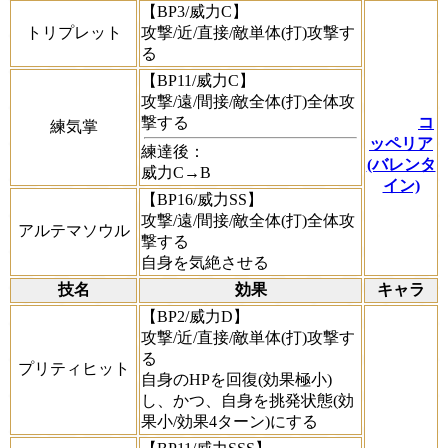
【BP3/威力C】
トリプレット
攻撃/近/直接/敵単体(打)攻撃す
る
【BP11/威力C】
攻撃/遠/間接/敵全体(打)全体攻
撃する
コ
練気掌
ッペリア
練達後：
(バレンタ
威力C→B
イン)
【BP16/威力SS】
攻撃/遠/間接/敵全体(打)全体攻
アルテマソウル
撃する
自身を気絶させる
技名
効果
キャラ
【BP2/威力D】
攻撃/近/直接/敵単体(打)攻撃す
る
プリティヒット
自身のHPを回復(効果極小)
し、かつ、自身を挑発状態(効
果小/効果4ターン)にする