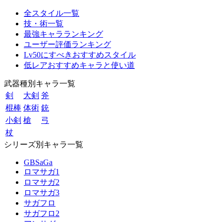
全スタイル一覧
技・術一覧
最強キャラランキング
ユーザー評価ランキング
Lv50にすべきおすすめスタイル
低レアおすすめキャラと使い道
武器種別キャラ一覧
剣
大剣
斧
棍棒
体術
銃
小剣
槍
弓
杖
シリーズ別キャラ一覧
GBSaGa
ロマサガ1
ロマサガ2
ロマサガ3
サガフロ
サガフロ2