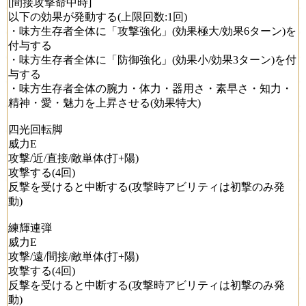
[間接攻撃命中時]
以下の効果が発動する(上限回数:1回)
・味方生存者全体に「攻撃強化」(効果極大/効果6ターン)を
付与する
・味方生存者全体に「防御強化」(効果小/効果3ターン)を付
与する
・味方生存者全体の腕力・体力・器用さ・素早さ・知力・
精神・愛・魅力を上昇させる(効果特大)
四光回転脚
威力E
攻撃/近/直接/敵単体(打+陽)
攻撃する(4回)
反撃を受けると中断する(攻撃時アビリティは初撃のみ発
動)
練輝連弾
威力E
攻撃/遠/間接/敵単体(打+陽)
攻撃する(4回)
反撃を受けると中断する(攻撃時アビリティは初撃のみ発
動)