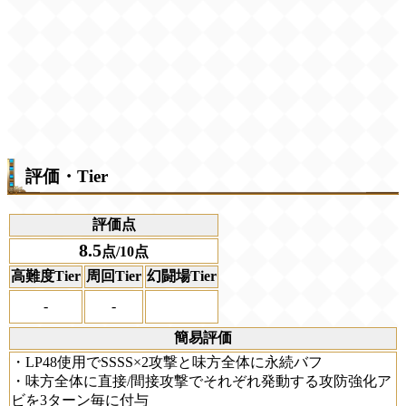
評価・Tier
評価点
8.5
点/10点
高難度Tier
周回Tier
幻闘場Tier
-
-
簡易評価
・LP48使用でSSSS×2攻撃と味方全体に永続バフ
・味方全体に直接/間接攻撃でそれぞれ発動する攻防強化ア
ビを3ターン毎に付与