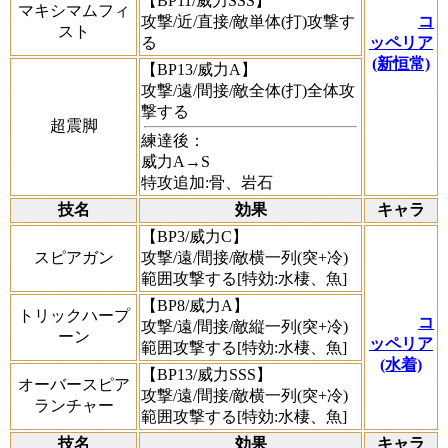
【BP11/威力SSS】
マキシマムフィ
攻撃/近/直接/敵単体(打)攻撃す
コ
スト
る
ッペリア
(新恒常)
【BP13/威力A】
攻撃/遠/間接/敵全体(打)全体攻
撃する
超震脚
練達後：
威力A→S
特攻追加:骨、岩石
技名
効果
キャラ
【BP3/威力C】
スピアガン
攻撃/遠/間接/敵横一列(突+冷)
範囲攻撃する[特効:水棲、魚]
【BP8/威力A】
トリックハープ
コ
攻撃/遠/間接/敵縦一列(突+冷)
ーン
ッペリア
範囲攻撃する[特効:水棲、魚]
(水着)
【BP13/威力SSS】
オーバースピア
攻撃/遠/間接/敵横一列(突+冷)
ランチャー
範囲攻撃する[特効:水棲、魚]
技名
効果
キャラ