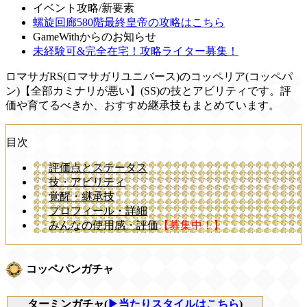
イベント攻略/新要素
螺旋回廊580階最終皇帝の攻略はこちら
GameWithからのお知らせ
未経験可&完全在宅！攻略ライター募集！
ロマサガRS(ロマサガリユニバース)のコッペリア(コッペパ
ン)【全部カミナリが悪い】(SS)の技とアビリティです。評
価や育てるべきか、おすすめ継承技もまとめています。
目次
評価点とステータス
技・アビリティ
覚醒・継承技
プロフィール・詳細
みんなの使用感・評価
【募集中！】
コッペパンガチャ
ターミンガチャ(
▶当たりスタイルはこちら
)