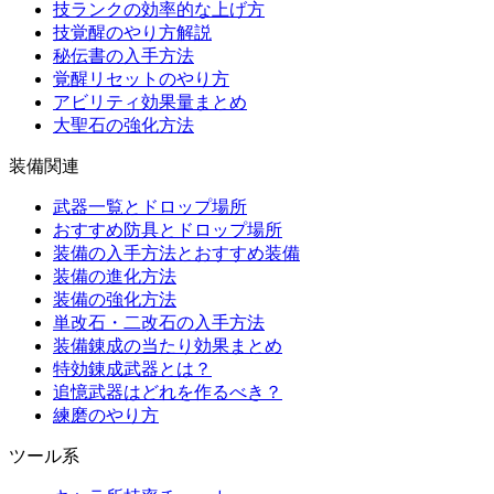
技ランクの効率的な上げ方
技覚醒のやり方解説
秘伝書の入手方法
覚醒リセットのやり方
アビリティ効果量まとめ
大聖石の強化方法
装備関連
武器一覧とドロップ場所
おすすめ防具とドロップ場所
装備の入手方法とおすすめ装備
装備の進化方法
装備の強化方法
単改石・二改石の入手方法
装備錬成の当たり効果まとめ
特効錬成武器とは？
追憶武器はどれを作るべき？
練磨のやり方
ツール系