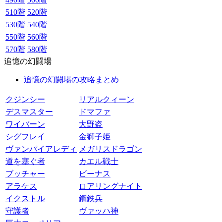
510階
520階
530階
540階
550階
560階
570階
580階
追憶の幻闘場
追憶の幻闘場の攻略まとめ
クジンシー
リアルクィーン
デスマスター
ドマファ
ワイバーン
大野盗
シグフレイ
金獅子姫
ヴァンパイアレディ
メガリスドラゴン
道を塞ぐ者
カエル戦士
ブッチャー
ビーナス
アラケス
ロアリングナイト
イクストル
鋼鉄兵
守護者
ヴァッハ神