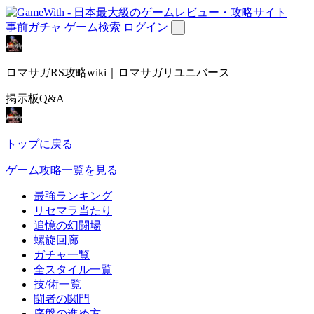
事前ガチャ
ゲーム検索
ログイン
ロマサガRS攻略wiki｜ロマサガリユニバース
掲示板Q&A
トップに戻る
ゲーム攻略一覧を見る
最強ランキング
リセマラ当たり
追憶の幻闘場
螺旋回廊
ガチャ一覧
全スタイル一覧
技/術一覧
闘者の関門
序盤の進め方