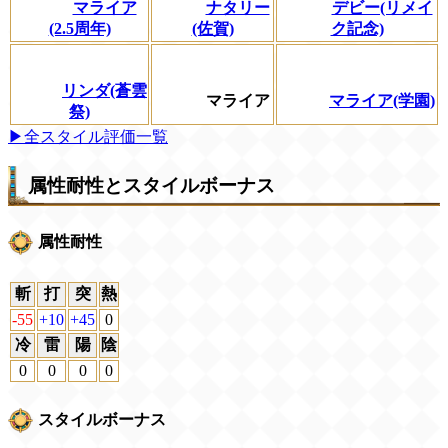
マライア
ナタリー
デビー(リメイ
(2.5周年)
(佐賀)
ク記念)
リンダ(蒼雲
マライア
マライア(学園)
祭)
▶全スタイル評価一覧
属性耐性とスタイルボーナス
属性耐性
斬
打
突
熱
-55
+10
+45
0
冷
雷
陽
陰
0
0
0
0
スタイルボーナス