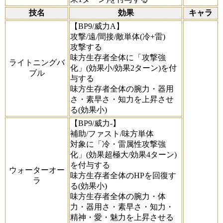
技名
効果
キャラ
【BP9/威力A】
攻撃/遠/間接/敵単体(冷+雷)
攻撃する
味方生存者全体に「攻撃強
ライトニングバ
化」(効果小/効果2ターン)を付
ブル
与する
味方生存者全体の腕力・器用
さ・素早さ・知力を上昇させ
る(効果小)
【BP9/威力-】
補助/ファスト/味方単体
対象に「冷・雷属性攻撃強
化」(効果超極大/効果4ターン)
を付与する
ウォーターオー
味方生存者全体のHPを回復す
ラ
る(効果小)
味方生存者全体の腕力・体
力・器用さ・素早さ・知力・
精神・愛・魅力を上昇させる