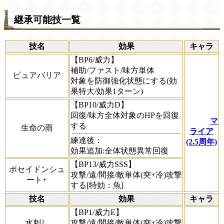
継承可能技一覧
技名
効果
キャラ
【BP6/威力】
補助/ファスト/味方単体
ピュアバリア
対象を防御強化状態にする(効
果特大/効果1ターン)
【BP10/威力D】
回復/味方全体対象のHPを回復
マ
する
生命の雨
ライア
練達後：
(2.5周年)
効果追加:全体状態異常回復
【BP13/威力SSS】
ポセイドンシュ
攻撃/遠/間接/敵単体(突+冷)攻撃
ート+
する[特効：魚]
技名
効果
キャラ
【BP1/威力E】
水刺し
攻撃/遠/間接/敵単体(突+冷)攻撃