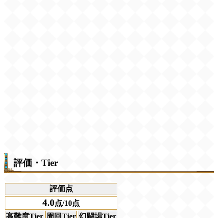
評価・Tier
評価点
4.0
点/10点
高難度Tier
周回Tier
幻闘場Tier