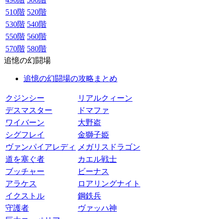
510階
520階
530階
540階
550階
560階
570階
580階
追憶の幻闘場
追憶の幻闘場の攻略まとめ
クジンシー
リアルクィーン
デスマスター
ドマファ
ワイバーン
大野盗
シグフレイ
金獅子姫
ヴァンパイアレディ
メガリスドラゴン
道を塞ぐ者
カエル戦士
ブッチャー
ビーナス
アラケス
ロアリングナイト
イクストル
鋼鉄兵
守護者
ヴァッハ神