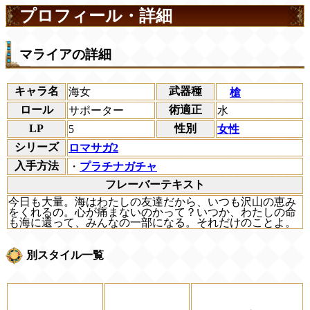
プロフィール・詳細
マライアの詳細
キャラ名
武器種
海女
槍
ロール
術適正
サポーター
水
LP
性別
5
女性
シリーズ
ロマサガ2
入手方法
・
プラチナガチャ
フレーバーテキスト
今日も大量。海はわたしの友達だから、いつも沢山の恵み
をくれるの。心が痛まないのかって？いつか、わたしの命
も海に還って、みんなの一部になる。それだけのことよ。
別スタイル一覧