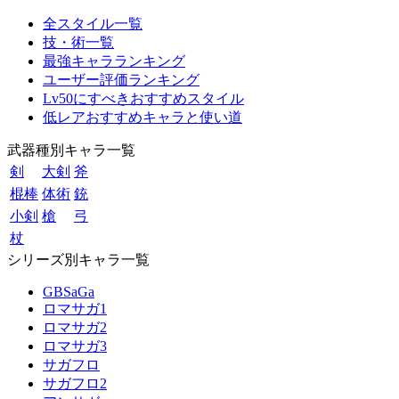
全スタイル一覧
技・術一覧
最強キャラランキング
ユーザー評価ランキング
Lv50にすべきおすすめスタイル
低レアおすすめキャラと使い道
武器種別キャラ一覧
剣
大剣
斧
棍棒
体術
銃
小剣
槍
弓
杖
シリーズ別キャラ一覧
GBSaGa
ロマサガ1
ロマサガ2
ロマサガ3
サガフロ
サガフロ2