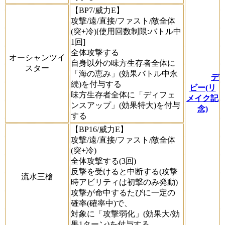
【BP7/威力E】
攻撃/遠/直接/ファスト/敵全体
(突+冷)[使用回数制限:バトル中
1回]
全体攻撃する
オーシャンツイ
自身以外の味方生存者全体に
スター
「海の恵み」(効果バトル中永
デ
続)を付与する
ビー(リ
味方生存者全体に「ディフェ
メイク記
ンスアップ」(効果特大)を付与
念)
する
【BP16/威力E】
攻撃/遠/直接/ファスト/敵全体
(突+冷)
全体攻撃する(3回)
反撃を受けると中断する(攻撃
流水三槍
時アビリティは初撃のみ発動)
攻撃が命中するたびに一定の
確率(確率中)で、
対象に「攻撃弱化」(効果大/効
果1ターン)を付与する