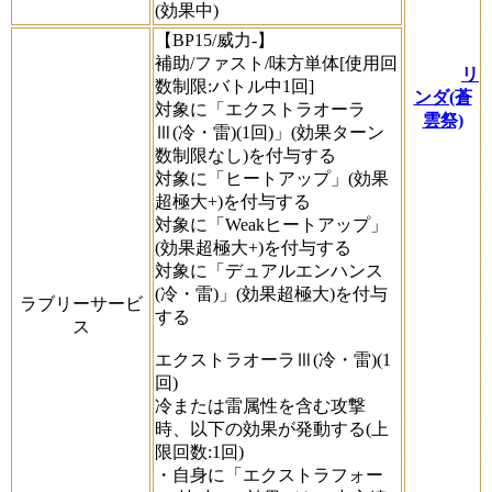
(効果中)
【BP15/威力-】
補助/ファスト/味方単体[使用回
リ
数制限:バトル中1回]
ンダ(蒼
対象に「エクストラオーラ
雲祭)
Ⅲ(冷・雷)(1回)」(効果ターン
数制限なし)を付与する
対象に「ヒートアップ」(効果
超極大+)を付与する
対象に「Weakヒートアップ」
(効果超極大+)を付与する
対象に「デュアルエンハンス
(冷・雷)」(効果超極大)を付与
ラブリーサービ
する
ス
エクストラオーラⅢ(冷・雷)(1
回)
冷または雷属性を含む攻撃
時、以下の効果が発動する(上
限回数:1回)
・自身に「エクストラフォー