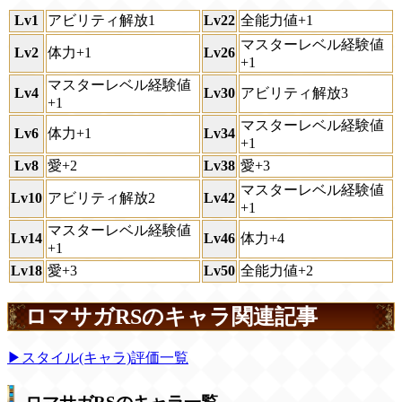
Lv1
アビリティ解放1
Lv22
全能力値+1
マスターレベル経験値
Lv2
体力+1
Lv26
+1
マスターレベル経験値
Lv4
Lv30
アビリティ解放3
+1
マスターレベル経験値
Lv6
体力+1
Lv34
+1
Lv8
愛+2
Lv38
愛+3
マスターレベル経験値
Lv10
アビリティ解放2
Lv42
+1
マスターレベル経験値
Lv14
Lv46
体力+4
+1
Lv18
愛+3
Lv50
全能力値+2
ロマサガRSのキャラ関連記事
▶スタイル(キャラ)評価一覧