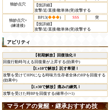
独妙点穴
【技詳細】
攻撃/近/直接/敵単体(突)攻撃する
BP13(
◆◆◆
)
SSS
突
独妙点穴+
【技詳細】
(練達後)
攻撃/近/直接/敵単体(突)攻撃する
アビリティ
【初期解放】回復強化Ⅱ
回復行動時与える回復量が上昇する(効果中)
【Lv10で解放】託す希望Ⅰ
攻撃を受けてHP0になる時味方生存者全体のHPを回復する
(効果中)
【Lv30で解放】痛みの練気Ⅰ
攻撃を受けた時BPを回復する(確率小/+1)
マライアの覚醒・継承おすすめ技