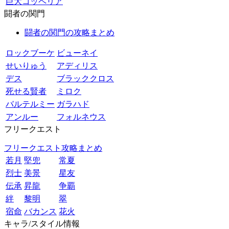
巨大コッペリア
闘者の関門
闘者の関門の攻略まとめ
ロックブーケ
ビューネイ
せいりゅう
アディリス
デス
ブラッククロス
死せる賢者
ミロク
バルテルミー
ガラハド
アンルー
フォルネウス
フリークエスト
フリークエスト攻略まとめ
若月
堅兜
常夏
烈士
美景
星友
伝承
昇龍
争覇
絆
黎明
翠
宿命
バカンス
花火
キャラ/スタイル情報