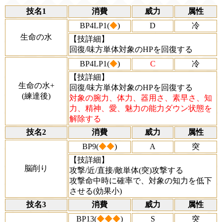
技名1
消費
威力
属性
BP4LP1(
◆
)
D
冷
生命の水
【技詳細】
回復/味方単体対象のHPを回復する
BP4LP1(
◆
)
C
冷
【技詳細】
生命の水+
回復/味方単体対象のHPを回復する
(練達後)
対象の腕力、体力、器用さ、素早さ、知
力、精神、愛、魅力の能力ダウン状態を
解除する
技名2
消費
威力
属性
BP9(
◆◆
)
A
突
【技詳細】
脳削り
攻撃/近/直接/敵単体(突)攻撃する
攻撃命中時に確率で、対象の知力を低下
させる(効果小)
技名3
消費
威力
属性
BP13(
◆◆◆
)
S
突