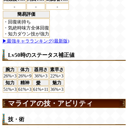
-
-
-
簡易評価
・回復術持ち
・気絶時味方全体回復
・知力ダウン技が強力
▶最強キャラランキング(最新版)
Lv50時のステータス補正値
腕力
体力
器用さ
素早さ
26%+3
26%+9
36%+3
22%+3
知力
精神
魅力
愛
51%+3
61%+3
61%+11
36%+3
マライアの技・アビリティ
技・術