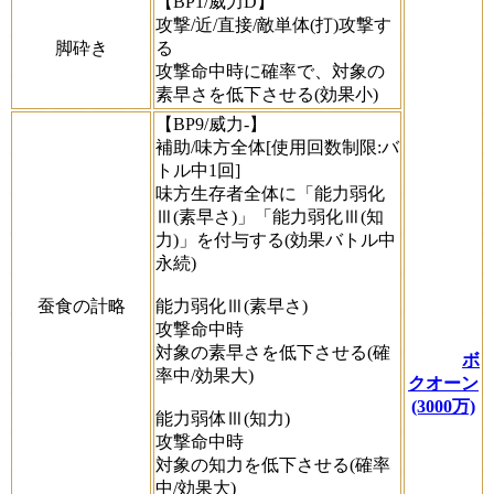
【BP1/威力D】
攻撃/近/直接/敵単体(打)攻撃す
脚砕き
る
攻撃命中時に確率で、対象の
素早さを低下させる(効果小)
【BP9/威力-】
補助/味方全体[使用回数制限:バ
トル中1回]
味方生存者全体に「能力弱化
Ⅲ(素早さ)」「能力弱化Ⅲ(知
力)」を付与する(効果バトル中
永続)
蚕食の計略
能力弱化Ⅲ(素早さ)
攻撃命中時
対象の素早さを低下させる(確
ボ
率中/効果大)
クオーン
(3000万)
能力弱体Ⅲ(知力)
攻撃命中時
対象の知力を低下させる(確率
中/効果大)