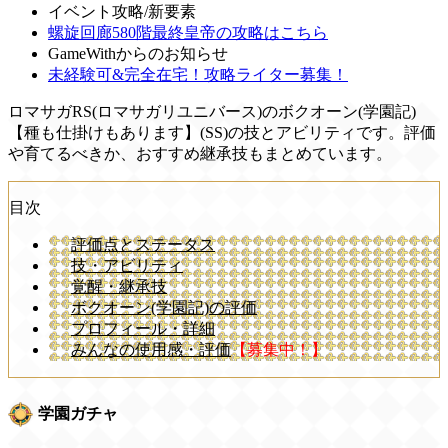
イベント攻略/新要素
螺旋回廊580階最終皇帝の攻略はこちら
GameWithからのお知らせ
未経験可&完全在宅！攻略ライター募集！
ロマサガRS(ロマサガリユニバース)のボクオーン(学園記)
【種も仕掛けもあります】(SS)の技とアビリティです。評価
や育てるべきか、おすすめ継承技もまとめています。
目次
評価点とステータス
技・アビリティ
覚醒・継承技
ボクオーン(学園記)の評価
プロフィール・詳細
みんなの使用感・評価
【募集中！】
学園ガチャ