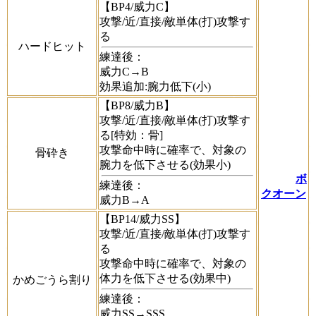
【BP4/威力C】
攻撃/近/直接/敵単体(打)攻撃す
る
ハードヒット
練達後：
威力C→B
効果追加:腕力低下(小)
【BP8/威力B】
攻撃/近/直接/敵単体(打)攻撃す
る[特効：骨]
攻撃命中時に確率で、対象の
骨砕き
腕力を低下させる(効果小)
ボ
練達後：
クオーン
威力B→A
【BP14/威力SS】
攻撃/近/直接/敵単体(打)攻撃す
る
攻撃命中時に確率で、対象の
体力を低下させる(効果中)
かめごうら割り
練達後：
威力SS→SSS