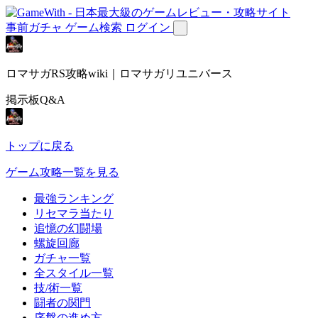
事前ガチャ
ゲーム検索
ログイン
ロマサガRS攻略wiki｜ロマサガリユニバース
掲示板Q&A
トップに戻る
ゲーム攻略一覧を見る
最強ランキング
リセマラ当たり
追憶の幻闘場
螺旋回廊
ガチャ一覧
全スタイル一覧
技/術一覧
闘者の関門
序盤の進め方