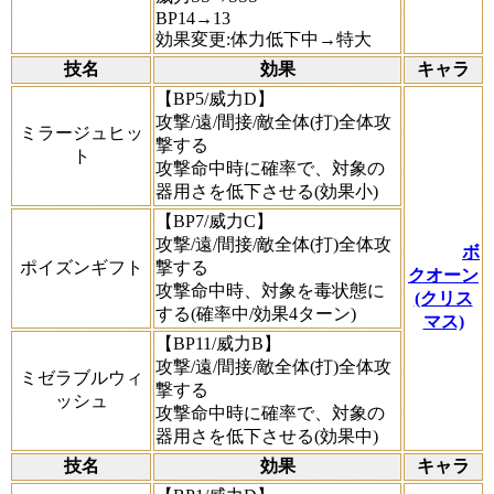
BP14→13
効果変更:体力低下中→特大
技名
効果
キャラ
【BP5/威力D】
攻撃/遠/間接/敵全体(打)全体攻
ミラージュヒッ
撃する
ト
攻撃命中時に確率で、対象の
器用さを低下させる(効果小)
【BP7/威力C】
攻撃/遠/間接/敵全体(打)全体攻
ボ
ポイズンギフト
撃する
クオーン
攻撃命中時、対象を毒状態に
(クリス
する(確率中/効果4ターン)
マス)
【BP11/威力B】
攻撃/遠/間接/敵全体(打)全体攻
ミゼラブルウィ
撃する
ッシュ
攻撃命中時に確率で、対象の
器用さを低下させる(効果中)
技名
効果
キャラ