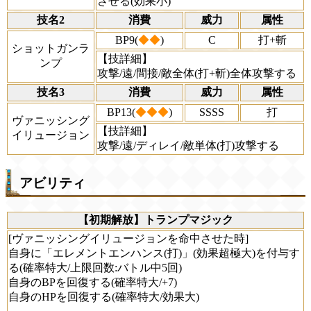
させる(効果小)
技名2
消費
威力
属性
BP9(
◆◆
)
C
打+斬
ショットガンラ
【技詳細】
ンプ
攻撃/遠/間接/敵全体(打+斬)全体攻撃する
技名3
消費
威力
属性
BP13(
◆◆◆
)
SSSS
打
ヴァニッシング
【技詳細】
イリュージョン
攻撃/遠/ディレイ/敵単体(打)攻撃する
アビリティ
【初期解放】トランプマジック
[ヴァニッシングイリュージョンを命中させた時]
自身に「エレメントエンハンス(打)」(効果超極大)を付与す
る(確率特大/上限回数:バトル中5回)
自身のBPを回復する(確率特大/+7)
自身のHPを回復する(確率特大/効果大)