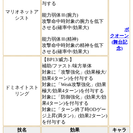
与する
マリオネットア
能力弱体Ⅲ(腕力)
シスト
攻撃命中時対象の腕力を低下
させる(確率中/効果大)
ボ
クオーン
能力弱体Ⅲ(精神)
(舞台記
攻撃命中時対象の精神を低下
念)
させる(確率中/効果大)
【BP13/威力-】
補助/ファスト/味方単体
対象に「攻撃強化」(効果極大/
効果4ターン)を付与する
対象に「Weak攻撃強化」(効果
ドミネイトスト
極大/効果4ターン)を付与する
リング
対象に「防御強化」(効果大/効
果4ターン)を付与する
対象に「ターン終了時ODゲー
ジ上昇(満タン)」(効果2ターン)
を付与する
技名
効果
キャラ