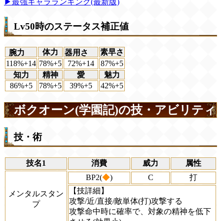
▶最強キャラランキング(最新版)
Lv50時のステータス補正値
体力
素早さ
腕力
器用さ
118%+14
78%+5
72%+14
87%+5
知力
精神
愛
魅力
86%+5
78%+5
39%+5
42%+5
ボクオーン(学園記)の技・アビリティ
技・術
技名1
消費
威力
属性
BP2(
◆
)
C
打
【技詳細】
メンタルスタン
攻撃/近/直接/敵単体(打)攻撃する
プ
攻撃命中時に確率で、対象の精神を低下