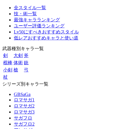
全スタイル一覧
技・術一覧
最強キャラランキング
ユーザー評価ランキング
Lv50にすべきおすすめスタイル
低レアおすすめキャラと使い道
武器種別キャラ一覧
剣
大剣
斧
棍棒
体術
銃
小剣
槍
弓
杖
シリーズ別キャラ一覧
GBSaGa
ロマサガ1
ロマサガ2
ロマサガ3
サガフロ
サガフロ2