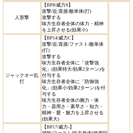
【BP8/威力S】
攻撃/近/直接/敵単体(打)
人形撃
攻撃する
味方生存者全体の体力・精神
を上昇させる(効果小)
【BP14/威力C】
攻撃/近/直接/ファスト/敵単体
(打)
攻撃する
味方生存者全体に「攻撃強
化」(効果特大/効果2ターン)を
ジャックオー乱
付与する
打
味方生存者全体に「防御強
化」(効果小/効果2ターン)を付
与する
味方生存者全体の腕力・体
力・器用さ・素早さ・知力・
精神・愛・魅力を上昇させる
(効果大)
【BP17/威力-】