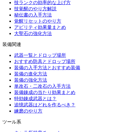
技ランクの効率的な上げ方
技覚醒のやり方解説
秘伝書の入手方法
覚醒リセットのやり方
アビリティ効果量まとめ
大聖石の強化方法
装備関連
武器一覧とドロップ場所
おすすめ防具とドロップ場所
装備の入手方法とおすすめ装備
装備の進化方法
装備の強化方法
単改石・二改石の入手方法
装備錬成の当たり効果まとめ
特効錬成武器とは？
追憶武器はどれを作るべき？
練磨のやり方
ツール系