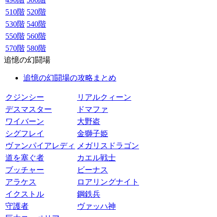
510階
520階
530階
540階
550階
560階
570階
580階
追憶の幻闘場
追憶の幻闘場の攻略まとめ
クジンシー
リアルクィーン
デスマスター
ドマファ
ワイバーン
大野盗
シグフレイ
金獅子姫
ヴァンパイアレディ
メガリスドラゴン
道を塞ぐ者
カエル戦士
ブッチャー
ビーナス
アラケス
ロアリングナイト
イクストル
鋼鉄兵
守護者
ヴァッハ神