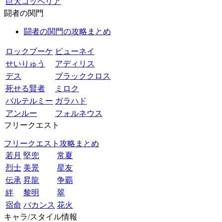
巨大コッペリア
闘者の関門
闘者の関門の攻略まとめ
ロックブーケ
ビューネイ
せいりゅう
アディリス
デス
ブラッククロス
死せる賢者
ミロク
バルテルミー
ガラハド
アンルー
フォルネウス
フリークエスト
フリークエスト攻略まとめ
若月
堅兜
常夏
烈士
美景
星友
伝承
昇龍
争覇
絆
黎明
翠
宿命
バカンス
花火
キャラ/スタイル情報