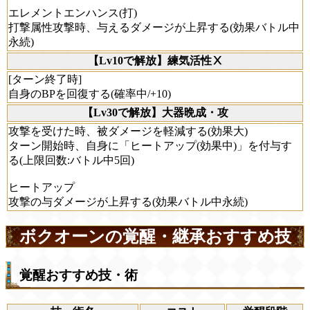
エレメントエンハンス(打)
打撃属性攻撃時、与えるダメージが上昇する(効果バトル中
永続)
【Lv10で解放】練気活性Ⅹ
[ターン終了時]
自身のBPを回復する(確率中/+10)
【Lv30で解放】大器晩成・攻
攻撃を受けた時、被ダメージを軽減する(効果大)
ターン開始時、自身に「ヒートアップ(効果中)」を付与す
る(上限回数:バトル中5回)
ヒートアップ
攻撃の与ダメージが上昇する(効果バトル中永続)
ボクオーンの覚醒・継承おすすめ技
覚醒おすすめ技・術