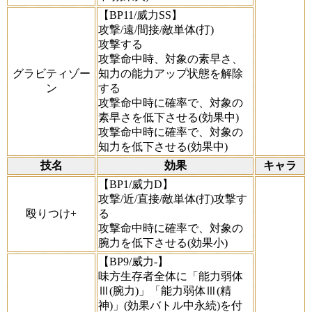
【BP11/威力SS】
攻撃/遠/間接/敵単体(打)
攻撃する
攻撃命中時、対象の素早さ、
グラビティゾー
知力の能力アップ状態を解除
ン
する
攻撃命中時に確率で、対象の
素早さを低下させる(効果中)
攻撃命中時に確率で、対象の
知力を低下させる(効果中)
技名
効果
キャラ
【BP1/威力D】
攻撃/近/直接/敵単体(打)攻撃す
殴りつけ+
る
攻撃命中時に確率で、対象の
腕力を低下させる(効果小)
【BP9/威力-】
味方生存者全体に「能力弱体
Ⅲ(腕力)」「能力弱体Ⅲ(精
神)」(効果バトル中永続)を付