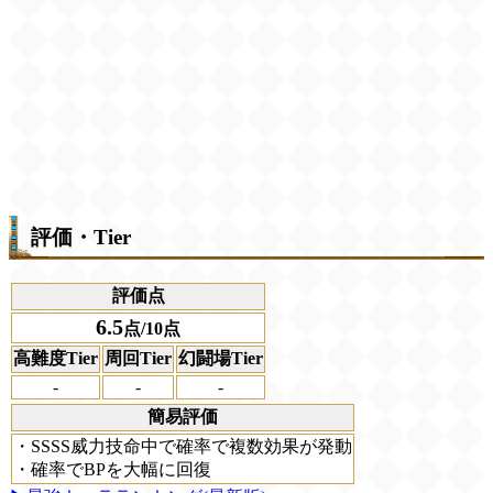
評価・Tier
評価点
6.5
点/10点
高難度Tier
周回Tier
幻闘場Tier
-
-
-
簡易評価
・SSSS威力技命中で確率で複数効果が発動
・確率でBPを大幅に回復