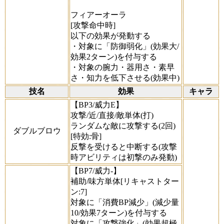
フィアーオーラ
[攻撃命中時]
以下の効果が発動する
・対象に「防御弱化」(効果大/
効果2ターン)を付与する
・対象の腕力・器用さ・素早
さ・知力を低下させる(効果中)
技名
効果
キャラ
【BP3/威力E】
攻撃/近/直接/敵単体(打)
ランダムな敵に攻撃する(2回)
ダブルブロウ
[特効:骨]
反撃を受けると中断する(攻撃
時アビリティは初撃のみ発動)
【BP7/威力-】
補助/味方単体[リキャストター
ン:7]
対象に「消費BP減少」(減少量
10/効果7ターン)を付与する
対象に「攻撃強化」(効果超極