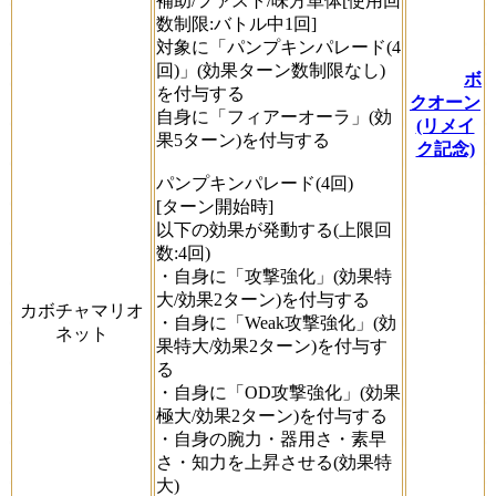
補助/ファスト/味方単体[使用回
数制限:バトル中1回]
対象に「パンプキンパレード(4
回)」(効果ターン数制限なし)
ボ
を付与する
クオーン
自身に「フィアーオーラ」(効
(リメイ
果5ターン)を付与する
ク記念)
パンプキンパレード(4回)
[ターン開始時]
以下の効果が発動する(上限回
数:4回)
・自身に「攻撃強化」(効果特
大/効果2ターン)を付与する
カボチャマリオ
・自身に「Weak攻撃強化」(効
ネット
果特大/効果2ターン)を付与す
る
・自身に「OD攻撃強化」(効果
極大/効果2ターン)を付与する
・自身の腕力・器用さ・素早
さ・知力を上昇させる(効果特
大)