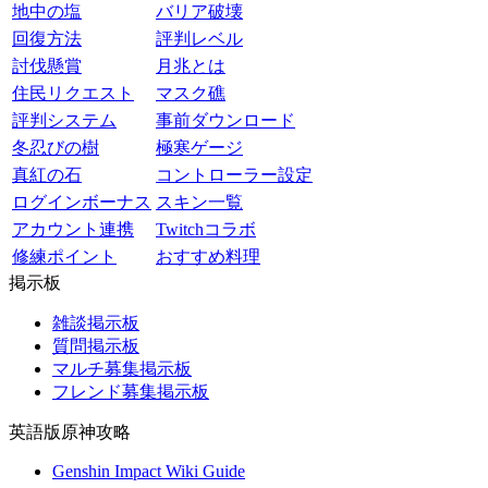
地中の塩
バリア破壊
回復方法
評判レベル
討伐懸賞
月兆とは
住民リクエスト
マスク礁
評判システム
事前ダウンロード
冬忍びの樹
極寒ゲージ
真紅の石
コントローラー設定
ログインボーナス
スキン一覧
アカウント連携
Twitchコラボ
修練ポイント
おすすめ料理
掲示板
雑談掲示板
質問掲示板
マルチ募集掲示板
フレンド募集掲示板
英語版原神攻略
Genshin Impact Wiki Guide