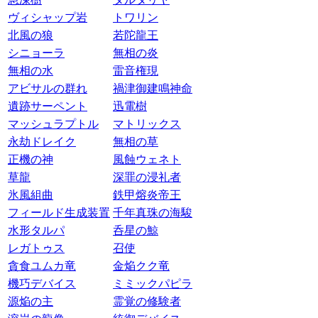
ヴィシャップ岩
トワリン
北風の狼
若陀龍王
シニョーラ
無相の炎
無相の水
雷音権現
アビサルの群れ
禍津御建鳴神命
遺跡サーペント
迅電樹
マッシュラプトル
マトリックス
永劫ドレイク
無相の草
正機の神
風蝕ウェネト
草龍
深罪の浸礼者
氷風組曲
鉄甲熔炎帝王
フィールド生成装置
千年真珠の海駿
水形タルパ
呑星の鯨
レガトゥス
召使
貪食ユムカ竜
金焔クク竜
機巧デバイス
ミミックパピラ
源焔の主
霊覚の修験者