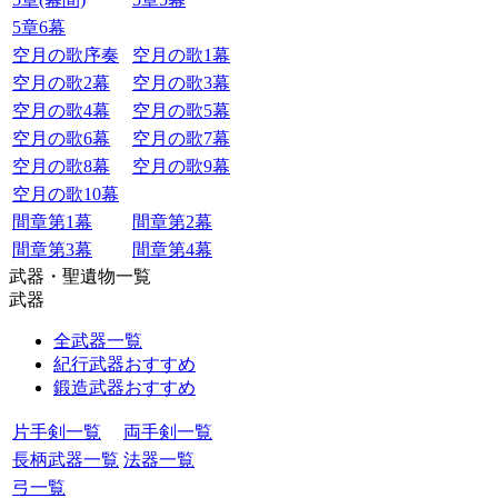
5章6幕
空月の歌序奏
空月の歌1幕
空月の歌2幕
空月の歌3幕
空月の歌4幕
空月の歌5幕
空月の歌6幕
空月の歌7幕
空月の歌8幕
空月の歌9幕
空月の歌10幕
間章第1幕
間章第2幕
間章第3幕
間章第4幕
武器・聖遺物一覧
武器
全武器一覧
紀行武器おすすめ
鍛造武器おすすめ
片手剣一覧
両手剣一覧
長柄武器一覧
法器一覧
弓一覧