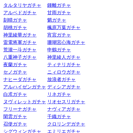
タルタリヤガチャ
鍾離ガチャ
アルベドガチャ
甘雨ガチャ
刻晴ガチャ
魈ガチャ
胡桃ガチャ
楓原万葉ガチャ
神里綾華ガチャ
宵宮ガチャ
雷電将軍ガチャ
珊瑚宮心海ガチャ
荒瀧一斗ガチャ
申鶴ガチャ
八重神子ガチャ
神里綾人ガチャ
夜蘭ガチャ
ティナリガチャ
セノガチャ
ニィロウガチャ
ナヒーダガチャ
放浪者ガチャ
アルハイゼンガチャ
ディシアガチャ
白朮ガチャ
リネガチャ
ヌヴィレットガチャ
リオセスリガチャ
フリーナガチャ
ナヴィアガチャ
閑雲ガチャ
千織ガチャ
召使ガチャ
クロリンデガチャ
シグウィンガチャ
エミリエガチャ