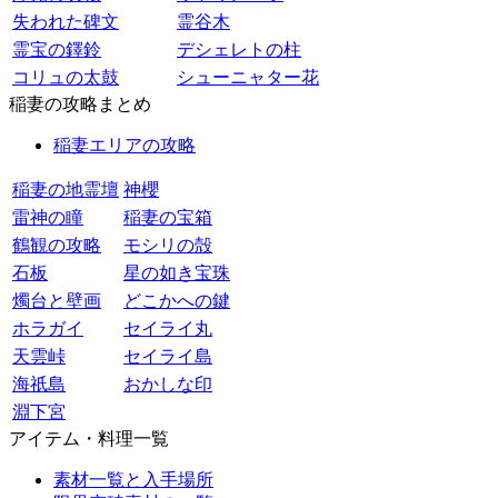
失われた碑文
霊谷木
霊宝の鐸鈴
デシェレトの柱
コリュの太鼓
シューニャター花
稲妻の攻略まとめ
稲妻エリアの攻略
稲妻の地霊壇
神櫻
雷神の瞳
稲妻の宝箱
鶴観の攻略
モシリの殻
石板
星の如き宝珠
燭台と壁画
どこかへの鍵
ホラガイ
セイライ丸
天雲峠
セイライ島
海祇島
おかしな印
淵下宮
アイテム・料理一覧
素材一覧と入手場所