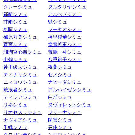
クレーシミュ
タルタリヤシミュ
鍾離シミュ
アルベドシミュ
甘雨シミュ
魈シミュ
刻晴シミュ
フータオシミュ
楓原万葉シミュ
神里綾華シミュ
宵宮シミュ
雷電将軍シミュ
珊瑚宮心海シミュ
荒瀧一斗シミュ
申鶴シミュ
八重神子シミュ
神里綾人シミュ
夜蘭シミュ
ティナリシミュ
セノシミュ
ニィロウシミュ
ナヒーダシミュ
放浪者シミュ
アルハイゼンシミュ
ディシアシミュ
白朮シミュ
リネシミュ
ヌヴィレットシミュ
リオセスリシミュ
フリーナシミュ
ナヴィアシミュ
閑雲シミュ
千織シミュ
召使シミュ
クロリンデシミュ
シグウィンシミュ