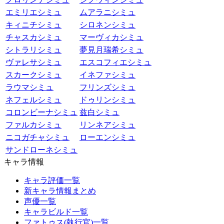
エミリエシミュ
ムアラニシミュ
キィニチシミュ
シロネンシミュ
チャスカシミュ
マーヴィカシミュ
シトラリシミュ
夢見月瑞希シミュ
ヴァレサシミュ
エスコフィエシミュ
スカークシミュ
イネファシミュ
ラウマシミュ
フリンズシミュ
ネフェルシミュ
ドゥリンシミュ
コロンビーナシミュ
兹白シミュ
ファルカシミュ
リンネアシミュ
ニコガチャシミュ
ローエンシミュ
サンドローネシミュ
キャラ情報
キャラ評価一覧
新キャラ情報まとめ
声優一覧
キャラビルド一覧
ファトゥス(執行官)一覧