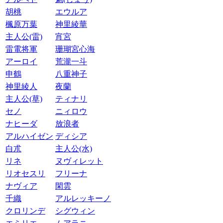
胡桃
エウルア
楓原万葉
神里綾華
主人公(雷)
宵宮
雷電将軍
珊瑚宮心海
アーロイ
荒瀧一斗
申鶴
八重神子
神里綾人
夜蘭
主人公(草)
ティナリ
セノ
ニィロウ
ナヒーダ
放浪者
アルハイゼン
ディシア
白朮
主人公(水)
リネ
ヌヴィレット
リオセスリ
フリーナ
ナヴィア
閑雲
千織
アルレッキーノ
クロリンデ
シグウィン