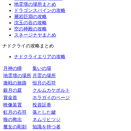
地霊壇の場所まとめ
ドラゴンスパインの攻略
層岩巨淵の攻略
沈玉の谷の攻略
空の神殿の攻略
スネージナヤまとめ
ナドクライの攻略まとめ
ナドクライエリアの攻略
月神の瞳
集いの場
地霊壇の場所
月霊の場所
激戦の旅路
恒月の石符
銀月の庭
クルムカケボルト
賞金首
ホラガイのページ
映像装置
投資証券
虹月の石符
落とした鍵
狼の救出
ネムリヒツジ
魔女の彫刻
知識を持つ者