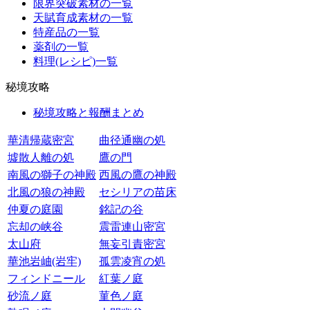
限界突破素材の一覧
天賦育成素材の一覧
特産品の一覧
薬剤の一覧
料理(レシピ)一覧
秘境攻略
秘境攻略と報酬まとめ
華清帰蔵密宮
曲径通幽の処
墟散人離の処
鷹の門
南風の獅子の神殿
西風の鷹の神殿
北風の狼の神殿
セシリアの苗床
仲夏の庭園
銘記の谷
忘却の峡谷
震雷連山密宮
太山府
無妄引責密宮
華池岩岫(岩牢)
孤雲凌宵の処
フィンドニール
紅葉ノ庭
砂流ノ庭
菫色ノ庭