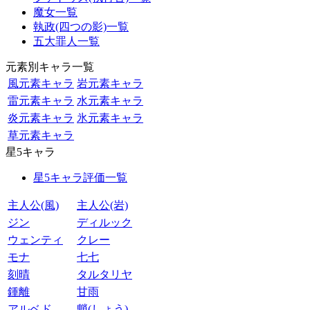
魔女一覧
執政(四つの影)一覧
五大罪人一覧
元素別キャラ一覧
風元素キャラ
岩元素キャラ
雷元素キャラ
水元素キャラ
炎元素キャラ
氷元素キャラ
草元素キャラ
星5キャラ
星5キャラ評価一覧
主人公(風)
主人公(岩)
ジン
ディルック
ウェンティ
クレー
モナ
七七
刻晴
タルタリヤ
鍾離
甘雨
アルベド
魈(しょう)