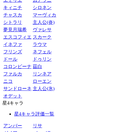
エミリエ
ムアラニ
キィニチ
シロネン
チャスカ
マーヴィカ
シトラリ
主人公(炎)
夢見月瑞希
ヴァレサ
エスコフィエ
スカーク
イネファ
ラウマ
フリンズ
ネフェル
ドール
ドゥリン
コロンビーナ
茲白
ファルカ
リンネア
ニコ
ローエン
サンドローネ
主人公(氷)
オデット
星4キャラ
星4キャラ評価一覧
アンバー
リサ