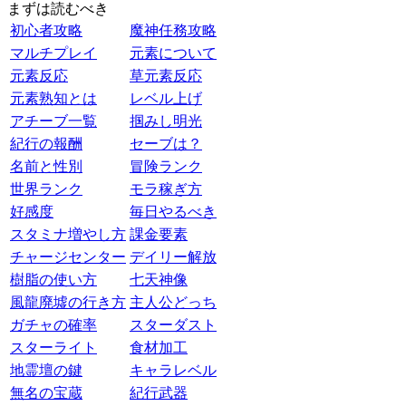
まずは読むべき
初心者攻略
魔神任務攻略
マルチプレイ
元素について
元素反応
草元素反応
元素熟知とは
レベル上げ
アチーブ一覧
掴みし明光
紀行の報酬
セーブは？
名前と性別
冒険ランク
世界ランク
モラ稼ぎ方
好感度
毎日やるべき
スタミナ増やし方
課金要素
チャージセンター
デイリー解放
樹脂の使い方
七天神像
風龍廃墟の行き方
主人公どっち
ガチャの確率
スターダスト
スターライト
食材加工
地霊壇の鍵
キャラレベル
無名の宝蔵
紀行武器