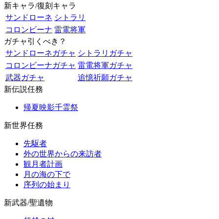
新キャラ/復刻キャラ
サンドローネ
シトラリ
コロンビーナ
雷電将軍
ガチャ引くべき？
サンドローネガチャ
シトラリガチャ
コロンビーナガチャ
雷電将軍ガチャ
武器ガチャ
追憶祈願ガチャ
新伝説任務
帰夏映影千霊祭
新世界任務
先駆者
外の世界からの来訪者
観月者計画
月の海の下で
序列の始まり
新武器/聖遺物