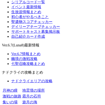
シリアルコード一覧
イベント最新情報
生放送情報まとめ
初心者がやるべきこと
聖遺物スコアチェッカー
デイリーアチーブチェッカー
サポートキャスト募集掲示板
自己紹介カード作成
Ver.6.7(Luna8)最新情報
Ver.6.7情報まとめ
幽境の激戦攻略
七聖召喚攻略まとめ
ナドクライの攻略まとめ
ナドクライエリアの攻略
月神の瞳
地霊壇の場所
激戦の旅路
霜月の石符
集いの場
遊月の海