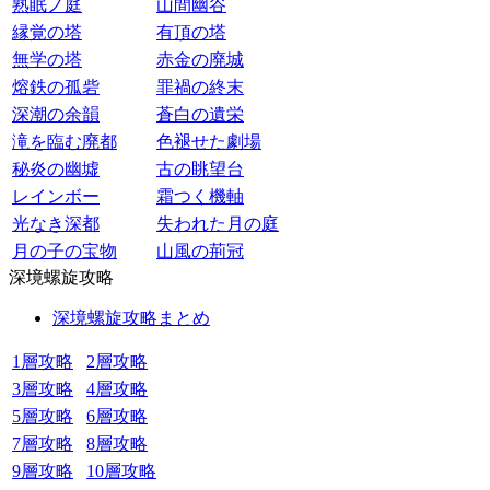
熟眠ノ庭
山間幽谷
縁覚の塔
有頂の塔
無学の塔
赤金の廃城
熔鉄の孤砦
罪禍の終末
深潮の余韻
蒼白の遺栄
滝を臨む廃都
色褪せた劇場
秘炎の幽墟
古の眺望台
レインボー
霜つく機軸
光なき深都
失われた月の庭
月の子の宝物
山風の荊冠
深境螺旋攻略
深境螺旋攻略まとめ
1層攻略
2層攻略
3層攻略
4層攻略
5層攻略
6層攻略
7層攻略
8層攻略
9層攻略
10層攻略