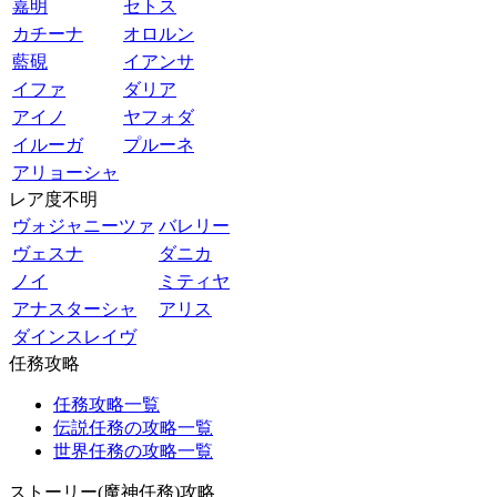
嘉明
セトス
カチーナ
オロルン
藍硯
イアンサ
イファ
ダリア
アイノ
ヤフォダ
イルーガ
プルーネ
アリョーシャ
レア度不明
ヴォジャニーツァ
バレリー
ヴェスナ
ダニカ
ノイ
ミティヤ
アナスターシャ
アリス
ダインスレイヴ
任務攻略
任務攻略一覧
伝説任務の攻略一覧
世界任務の攻略一覧
ストーリー(魔神任務)攻略