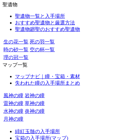
聖遺物
聖遺物一覧と入手場所
おすすめ聖遺物と厳選方法
聖遺物廻聖のおすすめ聖遺物
生の花一覧
死の羽一覧
時の砂一覧
空の杯一覧
理の冠一覧
マップ一覧
マップナビ｜瞳・宝箱・素材
失われた瞳の入手場所まとめ
風神の瞳
岩神の瞳
雷神の瞳
草神の瞳
水神の瞳
炎神の瞳
月神の瞳
緋紅玉髄の入手場所
宝箱の入手場所(マップ)