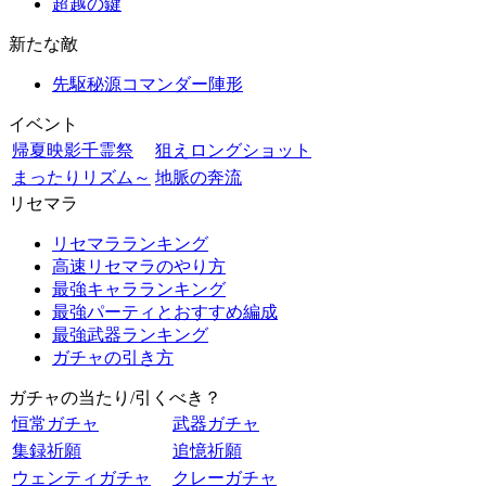
超越の鍵
新たな敵
先駆秘源コマンダー陣形
イベント
帰夏映影千霊祭
狙えロングショット
まったりリズム～
地脈の奔流
リセマラ
リセマラランキング
高速リセマラのやり方
最強キャラランキング
最強パーティとおすすめ編成
最強武器ランキング
ガチャの引き方
ガチャの当たり/引くべき？
恒常ガチャ
武器ガチャ
集録祈願
追憶祈願
ウェンティガチャ
クレーガチャ