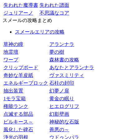
失われた魔導書
失われた譜面
ジュリアーノ
不思議なコア
スメールの攻略まとめ
スメールエリアの攻略
草神の瞳
アランナラ
地霊壇
夢の樹
ワープ
森林書の攻略
クリップボード
あなたとアランナラ
奇妙な羊皮紙
ヴァスミリティ
エネルギーブロック
石柱の封印
抽出装置
幻夢ノ扉
1モラ宝箱
黄金の眠り
権能ランク
ヒエログリフ
点滅する部品
幻影壁画
ビルキース～
神秘的な石版
風化した碑石
善悪の～
浄光の羽根
ウドゥンバラ