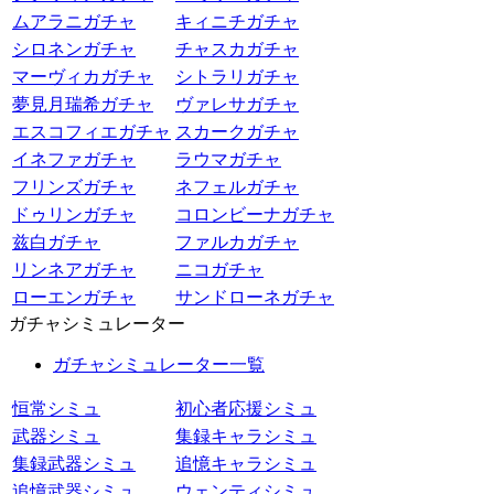
ムアラニガチャ
キィニチガチャ
シロネンガチャ
チャスカガチャ
マーヴィカガチャ
シトラリガチャ
夢見月瑞希ガチャ
ヴァレサガチャ
エスコフィエガチャ
スカークガチャ
イネファガチャ
ラウマガチャ
フリンズガチャ
ネフェルガチャ
ドゥリンガチャ
コロンビーナガチャ
兹白ガチャ
ファルカガチャ
リンネアガチャ
ニコガチャ
ローエンガチャ
サンドローネガチャ
ガチャシミュレーター
ガチャシミュレーター一覧
恒常シミュ
初心者応援シミュ
武器シミュ
集録キャラシミュ
集録武器シミュ
追憶キャラシミュ
追憶武器シミュ
ウェンティシミュ