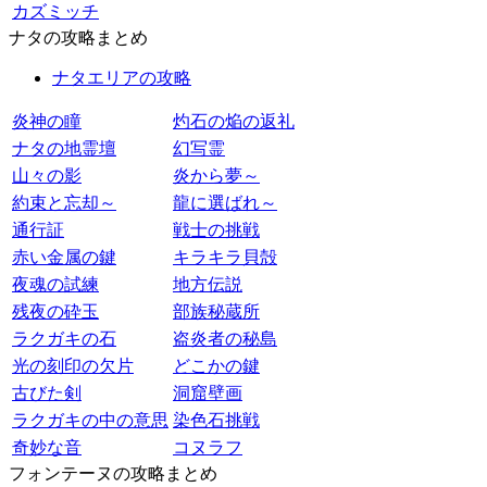
カズミッチ
ナタの攻略まとめ
ナタエリアの攻略
炎神の瞳
灼石の焔の返礼
ナタの地霊壇
幻写霊
山々の影
炎から夢～
約束と忘却～
龍に選ばれ～
通行証
戦士の挑戦
赤い金属の鍵
キラキラ貝殻
夜魂の試練
地方伝説
残夜の砕玉
部族秘蔵所
ラクガキの石
盗炎者の秘島
光の刻印の欠片
どこかの鍵
古びた剣
洞窟壁画
ラクガキの中の意思
染色石挑戦
奇妙な音
コヌラフ
フォンテーヌの攻略まとめ