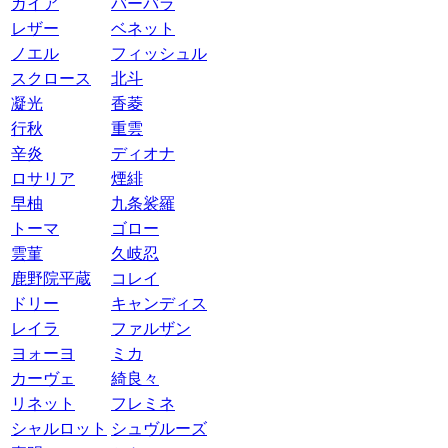
ガイア
バーバラ
レザー
ベネット
ノエル
フィッシュル
スクロース
北斗
凝光
香菱
行秋
重雲
辛炎
ディオナ
ロサリア
煙緋
早柚
九条裟羅
トーマ
ゴロー
雲菫
久岐忍
鹿野院平蔵
コレイ
ドリー
キャンディス
レイラ
ファルザン
ヨォーヨ
ミカ
カーヴェ
綺良々
リネット
フレミネ
シャルロット
シュヴルーズ