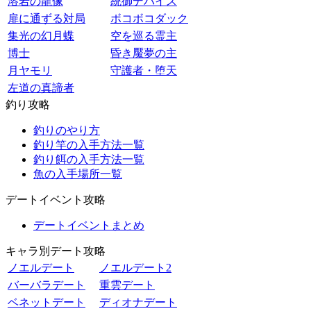
溶岩の龍像
統御デバイス
扉に通ずる対局
ボコボコダック
集光の幻月蝶
空を巡る霊主
博士
昏き魘夢の主
月ヤモリ
守護者・堕天
左道の真諦者
釣り攻略
釣りのやり方
釣り竿の入手方法一覧
釣り餌の入手方法一覧
魚の入手場所一覧
デートイベント攻略
デートイベントまとめ
キャラ別デート攻略
ノエルデート
ノエルデート2
バーバラデート
重雲デート
ベネットデート
ディオナデート