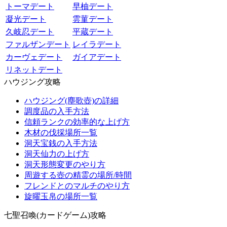
トーマデート
早柚デート
凝光デート
雲菫デート
久岐忍デート
平蔵デート
ファルザンデート
レイラデート
カーヴェデート
ガイアデート
リネットデート
ハウジング攻略
ハウジング(塵歌壺)の詳細
調度品の入手方法
信頼ランクの効率的な上げ方
木材の伐採場所一覧
洞天宝銭の入手方法
洞天仙力の上げ方
洞天形態変更のやり方
周遊する壺の精霊の場所/時間
フレンドとのマルチのやり方
旋曜玉帛の場所一覧
七聖召喚(カードゲーム)攻略