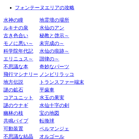
フォンテーヌエリアの攻略
水神の瞳
地霊壇の場所
ルキナの泉
水仙のアン
古き色合い
秘教と啓示～
モノに悪い～
未完成の～
科学院年代記
水仙の痕跡～
エリニュス～
諧律の～
不思議な本
奇妙なパーツ
飛行マシナリー
ノンビリラッコ
地方伝説
トランスファー端末
謎の鉱石
平歯車
コアユニット
水玉の果実
謎のウナギ
水仙十字の剣
幽林の枝
宝の地図
共鳴パイプ
転換球
可動装置
ペルマンジェ
不思議な結晶
オルゴール