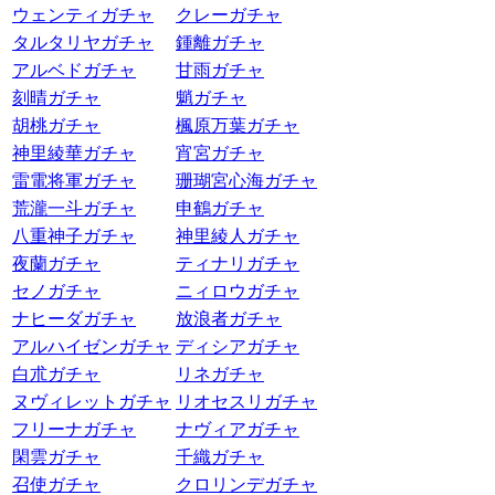
ウェンティガチャ
クレーガチャ
タルタリヤガチャ
鍾離ガチャ
アルベドガチャ
甘雨ガチャ
刻晴ガチャ
魈ガチャ
胡桃ガチャ
楓原万葉ガチャ
神里綾華ガチャ
宵宮ガチャ
雷電将軍ガチャ
珊瑚宮心海ガチャ
荒瀧一斗ガチャ
申鶴ガチャ
八重神子ガチャ
神里綾人ガチャ
夜蘭ガチャ
ティナリガチャ
セノガチャ
ニィロウガチャ
ナヒーダガチャ
放浪者ガチャ
アルハイゼンガチャ
ディシアガチャ
白朮ガチャ
リネガチャ
ヌヴィレットガチャ
リオセスリガチャ
フリーナガチャ
ナヴィアガチャ
閑雲ガチャ
千織ガチャ
召使ガチャ
クロリンデガチャ