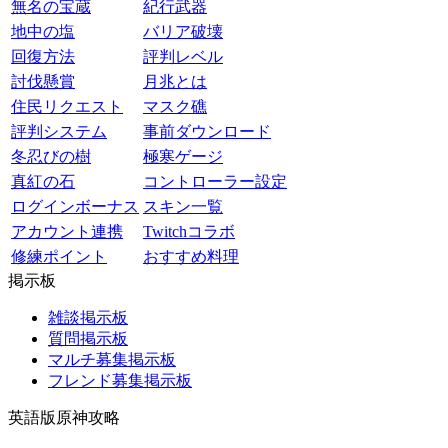
無名の宝蔵
紀行武器
地中の塩
バリア破壊
回復方法
評判レベル
討伐懸賞
月兆とは
住民リクエスト
マスク礁
評判システム
事前ダウンロード
冬忍びの樹
極寒ゲージ
真紅の石
コントローラー設定
ログインボーナス
スキン一覧
アカウント連携
Twitchコラボ
修練ポイント
おすすめ料理
掲示板
雑談掲示板
質問掲示板
マルチ募集掲示板
フレンド募集掲示板
英語版原神攻略