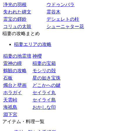
浄光の羽根
ウドゥンバラ
失われた碑文
霊谷木
霊宝の鐸鈴
デシェレトの柱
コリュの太鼓
シューニャター花
稲妻の攻略まとめ
稲妻エリアの攻略
稲妻の地霊壇
神櫻
雷神の瞳
稲妻の宝箱
鶴観の攻略
モシリの殻
石板
星の如き宝珠
燭台と壁画
どこかへの鍵
ホラガイ
セイライ丸
天雲峠
セイライ島
海祇島
おかしな印
淵下宮
アイテム・料理一覧