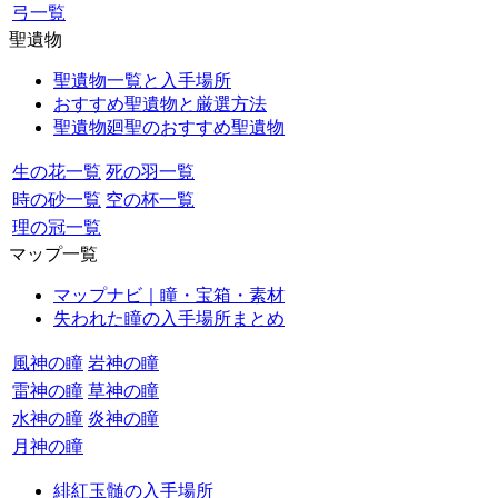
弓一覧
聖遺物
聖遺物一覧と入手場所
おすすめ聖遺物と厳選方法
聖遺物廻聖のおすすめ聖遺物
生の花一覧
死の羽一覧
時の砂一覧
空の杯一覧
理の冠一覧
マップ一覧
マップナビ｜瞳・宝箱・素材
失われた瞳の入手場所まとめ
風神の瞳
岩神の瞳
雷神の瞳
草神の瞳
水神の瞳
炎神の瞳
月神の瞳
緋紅玉髄の入手場所