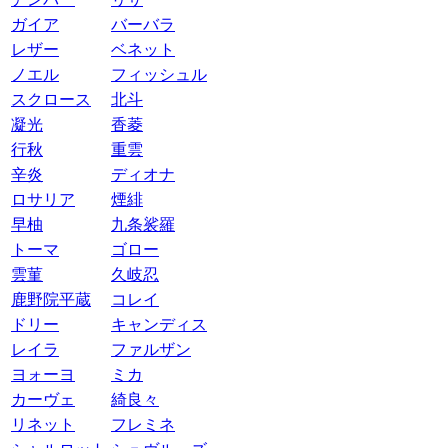
ガイア
バーバラ
レザー
ベネット
ノエル
フィッシュル
スクロース
北斗
凝光
香菱
行秋
重雲
辛炎
ディオナ
ロサリア
煙緋
早柚
九条裟羅
トーマ
ゴロー
雲菫
久岐忍
鹿野院平蔵
コレイ
ドリー
キャンディス
レイラ
ファルザン
ヨォーヨ
ミカ
カーヴェ
綺良々
リネット
フレミネ