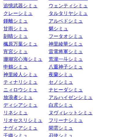
追憶武器シミュ
ウェンティシミュ
クレーシミュ
タルタリヤシミュ
鍾離シミュ
アルベドシミュ
甘雨シミュ
魈シミュ
刻晴シミュ
フータオシミュ
楓原万葉シミュ
神里綾華シミュ
宵宮シミュ
雷電将軍シミュ
珊瑚宮心海シミュ
荒瀧一斗シミュ
申鶴シミュ
八重神子シミュ
神里綾人シミュ
夜蘭シミュ
ティナリシミュ
セノシミュ
ニィロウシミュ
ナヒーダシミュ
放浪者シミュ
アルハイゼンシミュ
ディシアシミュ
白朮シミュ
リネシミュ
ヌヴィレットシミュ
リオセスリシミュ
フリーナシミュ
ナヴィアシミュ
閑雲シミュ
千織シミュ
召使シミュ