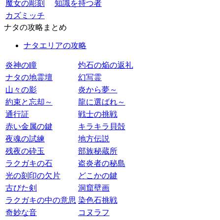
魔女の彫刻
知識を持つ者
カズミッチ
ナタの攻略まとめ
ナタエリアの攻略
炎神の瞳
灼石の焔の返礼
ナタの地霊壇
幻写霊
山々の影
炎から夢～
約束と忘却～
龍に選ばれ～
通行証
戦士の挑戦
赤い金属の鍵
キラキラ貝殻
夜魂の試練
地方伝説
残夜の砕玉
部族秘蔵所
ラクガキの石
盗炎者の秘島
光の刻印の欠片
どこかの鍵
古びた剣
洞窟壁画
ラクガキの中の意思
染色石挑戦
奇妙な音
コヌラフ