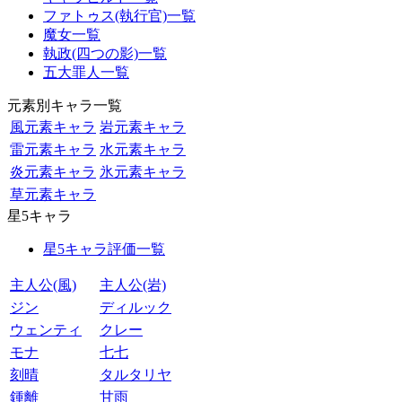
ファトゥス(執行官)一覧
魔女一覧
執政(四つの影)一覧
五大罪人一覧
元素別キャラ一覧
風元素キャラ
岩元素キャラ
雷元素キャラ
水元素キャラ
炎元素キャラ
氷元素キャラ
草元素キャラ
星5キャラ
星5キャラ評価一覧
主人公(風)
主人公(岩)
ジン
ディルック
ウェンティ
クレー
モナ
七七
刻晴
タルタリヤ
鍾離
甘雨