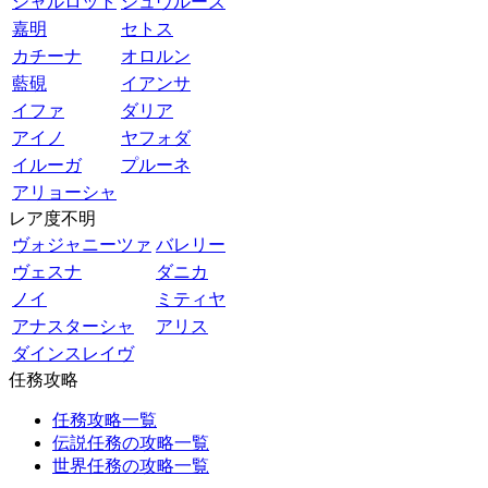
シャルロット
シュヴルーズ
嘉明
セトス
カチーナ
オロルン
藍硯
イアンサ
イファ
ダリア
アイノ
ヤフォダ
イルーガ
プルーネ
アリョーシャ
レア度不明
ヴォジャニーツァ
バレリー
ヴェスナ
ダニカ
ノイ
ミティヤ
アナスターシャ
アリス
ダインスレイヴ
任務攻略
任務攻略一覧
伝説任務の攻略一覧
世界任務の攻略一覧