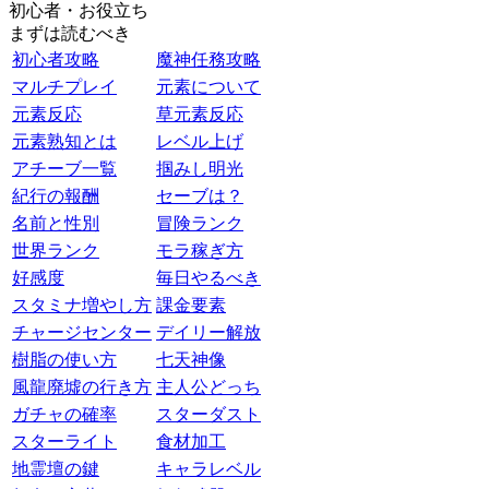
初心者・お役立ち
まずは読むべき
初心者攻略
魔神任務攻略
マルチプレイ
元素について
元素反応
草元素反応
元素熟知とは
レベル上げ
アチーブ一覧
掴みし明光
紀行の報酬
セーブは？
名前と性別
冒険ランク
世界ランク
モラ稼ぎ方
好感度
毎日やるべき
スタミナ増やし方
課金要素
チャージセンター
デイリー解放
樹脂の使い方
七天神像
風龍廃墟の行き方
主人公どっち
ガチャの確率
スターダスト
スターライト
食材加工
地霊壇の鍵
キャラレベル