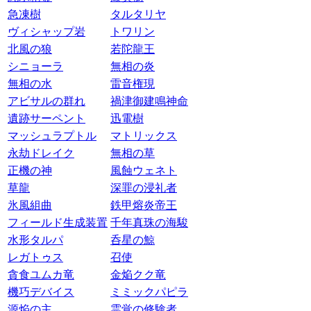
急凍樹
タルタリヤ
ヴィシャップ岩
トワリン
北風の狼
若陀龍王
シニョーラ
無相の炎
無相の水
雷音権現
アビサルの群れ
禍津御建鳴神命
遺跡サーペント
迅電樹
マッシュラプトル
マトリックス
永劫ドレイク
無相の草
正機の神
風蝕ウェネト
草龍
深罪の浸礼者
氷風組曲
鉄甲熔炎帝王
フィールド生成装置
千年真珠の海駿
水形タルパ
呑星の鯨
レガトゥス
召使
貪食ユムカ竜
金焔クク竜
機巧デバイス
ミミックパピラ
源焔の主
霊覚の修験者