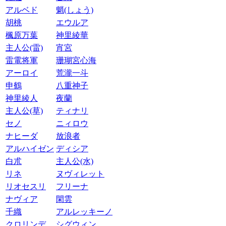
アルベド
魈(しょう)
胡桃
エウルア
楓原万葉
神里綾華
主人公(雷)
宵宮
雷電将軍
珊瑚宮心海
アーロイ
荒瀧一斗
申鶴
八重神子
神里綾人
夜蘭
主人公(草)
ティナリ
セノ
ニィロウ
ナヒーダ
放浪者
アルハイゼン
ディシア
白朮
主人公(水)
リネ
ヌヴィレット
リオセスリ
フリーナ
ナヴィア
閑雲
千織
アルレッキーノ
クロリンデ
シグウィン