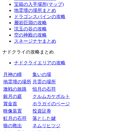
宝箱の入手場所(マップ)
地霊壇の場所まとめ
ドラゴンスパインの攻略
層岩巨淵の攻略
沈玉の谷の攻略
空の神殿の攻略
スネージナヤまとめ
ナドクライの攻略まとめ
ナドクライエリアの攻略
月神の瞳
集いの場
地霊壇の場所
月霊の場所
激戦の旅路
恒月の石符
銀月の庭
クルムカケボルト
賞金首
ホラガイのページ
映像装置
投資証券
虹月の石符
落とした鍵
狼の救出
ネムリヒツジ