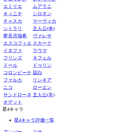
エミリエ
ムアラニ
キィニチ
シロネン
チャスカ
マーヴィカ
シトラリ
主人公(炎)
夢見月瑞希
ヴァレサ
エスコフィエ
スカーク
イネファ
ラウマ
フリンズ
ネフェル
ドール
ドゥリン
コロンビーナ
茲白
ファルカ
リンネア
ニコ
ローエン
サンドローネ
主人公(氷)
オデット
星4キャラ
星4キャラ評価一覧
アンバー
リサ