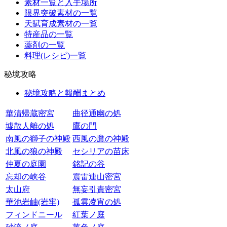
素材一覧と入手場所
限界突破素材の一覧
天賦育成素材の一覧
特産品の一覧
薬剤の一覧
料理(レシピ)一覧
秘境攻略
秘境攻略と報酬まとめ
華清帰蔵密宮
曲径通幽の処
墟散人離の処
鷹の門
南風の獅子の神殿
西風の鷹の神殿
北風の狼の神殿
セシリアの苗床
仲夏の庭園
銘記の谷
忘却の峡谷
震雷連山密宮
太山府
無妄引責密宮
華池岩岫(岩牢)
孤雲凌宵の処
フィンドニール
紅葉ノ庭