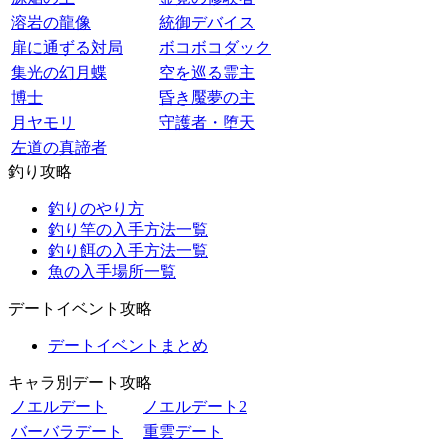
溶岩の龍像
統御デバイス
扉に通ずる対局
ボコボコダック
集光の幻月蝶
空を巡る霊主
博士
昏き魘夢の主
月ヤモリ
守護者・堕天
左道の真諦者
釣り攻略
釣りのやり方
釣り竿の入手方法一覧
釣り餌の入手方法一覧
魚の入手場所一覧
デートイベント攻略
デートイベントまとめ
キャラ別デート攻略
ノエルデート
ノエルデート2
バーバラデート
重雲デート