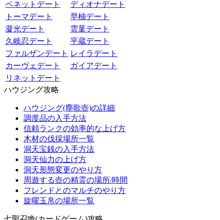
ベネットデート
ディオナデート
トーマデート
早柚デート
凝光デート
雲菫デート
久岐忍デート
平蔵デート
ファルザンデート
レイラデート
カーヴェデート
ガイアデート
リネットデート
ハウジング攻略
ハウジング(塵歌壺)の詳細
調度品の入手方法
信頼ランクの効率的な上げ方
木材の伐採場所一覧
洞天宝銭の入手方法
洞天仙力の上げ方
洞天形態変更のやり方
周遊する壺の精霊の場所/時間
フレンドとのマルチのやり方
旋曜玉帛の場所一覧
七聖召喚(カードゲーム)攻略