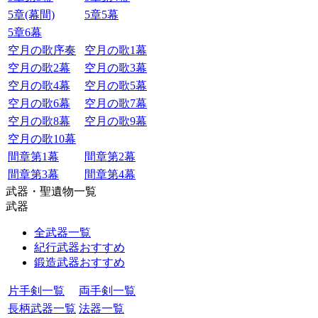
5章(幕間)
5章5幕
5章6幕
空月の歌序奏
空月の歌1幕
空月の歌2幕
空月の歌3幕
空月の歌4幕
空月の歌5幕
空月の歌6幕
空月の歌7幕
空月の歌8幕
空月の歌9幕
空月の歌10幕
間章第1幕
間章第2幕
間章第3幕
間章第4幕
武器・聖遺物一覧
武器
全武器一覧
紀行武器おすすめ
鍛造武器おすすめ
片手剣一覧
両手剣一覧
長柄武器一覧
法器一覧