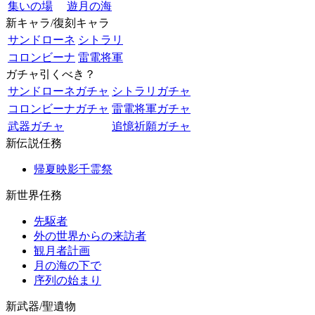
集いの場
遊月の海
新キャラ/復刻キャラ
サンドローネ
シトラリ
コロンビーナ
雷電将軍
ガチャ引くべき？
サンドローネガチャ
シトラリガチャ
コロンビーナガチャ
雷電将軍ガチャ
武器ガチャ
追憶祈願ガチャ
新伝説任務
帰夏映影千霊祭
新世界任務
先駆者
外の世界からの来訪者
観月者計画
月の海の下で
序列の始まり
新武器/聖遺物