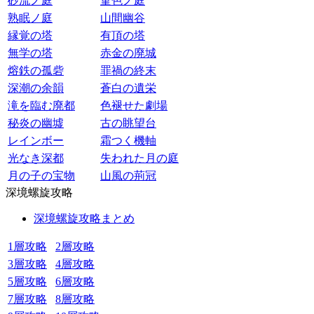
砂流ノ庭
菫色ノ庭
熟眠ノ庭
山間幽谷
縁覚の塔
有頂の塔
無学の塔
赤金の廃城
熔鉄の孤砦
罪禍の終末
深潮の余韻
蒼白の遺栄
滝を臨む廃都
色褪せた劇場
秘炎の幽墟
古の眺望台
レインボー
霜つく機軸
光なき深都
失われた月の庭
月の子の宝物
山風の荊冠
深境螺旋攻略
深境螺旋攻略まとめ
1層攻略
2層攻略
3層攻略
4層攻略
5層攻略
6層攻略
7層攻略
8層攻略