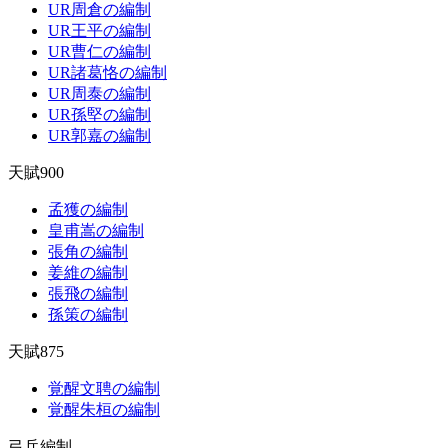
UR周倉の編制
UR王平の編制
UR曹仁の編制
UR諸葛恪の編制
UR周泰の編制
UR孫堅の編制
UR郭嘉の編制
天賦900
孟獲の編制
皇甫嵩の編制
張角の編制
姜維の編制
張飛の編制
孫策の編制
天賦875
覚醒文聘の編制
覚醒朱桓の編制
弓兵編制