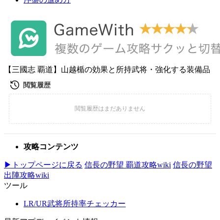
【三國志 覇道】山越楯の効果と所持武将・強化する装備品
攻略コンテンツ
▶トップページに戻る
信長の野望 覇道攻略wiki
信長の野望
出陣攻略wiki
ツール
LR/UR武将所持率チェッカー