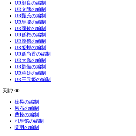
UR顔良の編制
UR文醜の編制
UR甄氏の編制
UR馬騰の編制
UR荀攸の編制
UR孫権の編制
UR龐徳の編制
UR貂蝉の編制
UR孫尚香の編制
UR大喬の編制
UR劉備の編制
UR華雄の編制
UR王元姫の編制
天賦900
徐晃の編制
呂布の編制
曹操の編制
司馬懿の編制
関羽の編制