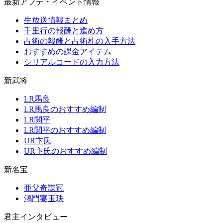
最新アプデ・イベント情報
生放送情報まとめ
千里行の報酬と進め方
占術の報酬と占術札の入手方法
おすすめの課金アイテム
シリアルコードの入力方法
新武将
LR馬良
LR馬良のおすすめ編制
LR関平
LR関平のおすすめ編制
UR卞氏
UR卞氏のおすすめ編制
新名宝
亜父奇謀冠
鴻門宴玉玦
君主インタビュー