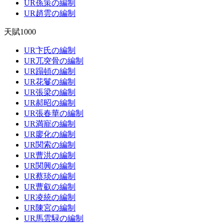
UR孫策の編制
UR趙雲の編制
天賦1000
UR卞氏の編制
UR兀突骨の編制
UR蹋頓の編制
UR花鬘の編制
UR張梁の編制
UR郝昭の編制
UR張春華の編制
UR満寵の編制
UR廖化の編制
UR関索の編制
UR曹洪の編制
UR関興の編制
UR蔡琰の編制
UR曹叡の編制
UR凌統の編制
UR陳宮の編制
UR馬雲騄の編制