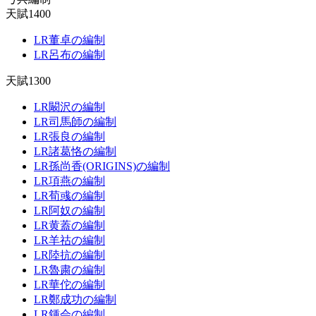
天賦1400
LR董卓の編制
LR呂布の編制
天賦1300
LR闞沢の編制
LR司馬師の編制
LR張良の編制
LR諸葛恪の編制
LR孫尚香(ORIGINS)の編制
LR項燕の編制
LR荀彧の編制
LR阿奴の編制
LR黄蓋の編制
LR羊祜の編制
LR陸抗の編制
LR魯粛の編制
LR華佗の編制
LR鄭成功の編制
LR鍾会の編制