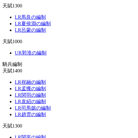
天賦1300
LR馬良の編制
LR夏侯淵の編制
LR呂蒙の編制
天賦1000
UR郭淮の編制
騎兵編制
天賦1400
LR祝融の編制
LR孟獲の編制
LR関羽の編制
LR袁紹の編制
LR司馬懿の編制
LR趙雲の編制
天賦1300
LR関平の編制