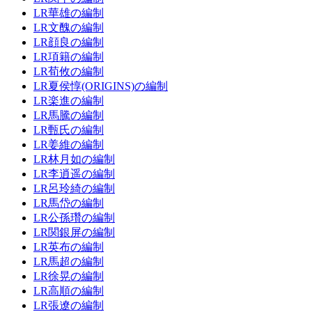
LR華雄の編制
LR文醜の編制
LR顔良の編制
LR項籍の編制
LR荀攸の編制
LR夏侯惇(ORIGINS)の編制
LR楽進の編制
LR馬騰の編制
LR甄氏の編制
LR姜維の編制
LR林月如の編制
LR李逍遥の編制
LR呂玲綺の編制
LR馬岱の編制
LR公孫瓚の編制
LR関銀屏の編制
LR英布の編制
LR馬超の編制
LR徐晃の編制
LR高順の編制
LR張遼の編制