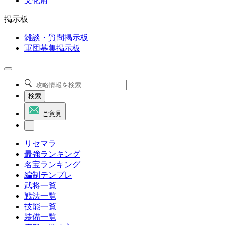
文化府
掲示板
雑談・質問掲示板
軍団募集掲示板
検索
ご意見
リセマラ
最強ランキング
名宝ランキング
編制テンプレ
武将一覧
戦法一覧
技能一覧
装備一覧