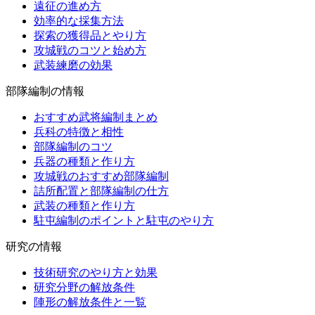
遠征の進め方
効率的な採集方法
探索の獲得品とやり方
攻城戦のコツと始め方
武装練磨の効果
部隊編制の情報
おすすめ武将編制まとめ
兵科の特徴と相性
部隊編制のコツ
兵器の種類と作り方
攻城戦のおすすめ部隊編制
詰所配置と部隊編制の仕方
武装の種類と作り方
駐屯編制のポイントと駐屯のやり方
研究の情報
技術研究のやり方と効果
研究分野の解放条件
陣形の解放条件と一覧