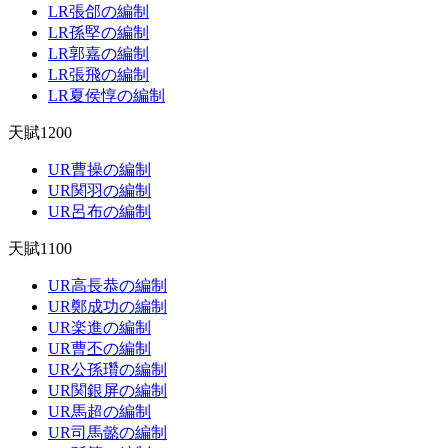
LR張郃の編制
LR孫堅の編制
LR郭嘉の編制
LR張飛の編制
LR夏侯惇の編制
天賦1200
UR曹操の編制
UR関羽の編制
UR呂布の編制
天賦1100
UR高長恭の編制
UR鄭成功の編制
UR楽進の編制
UR曹丕の編制
UR公孫瓚の編制
UR関銀屏の編制
UR馬超の編制
UR司馬懿の編制