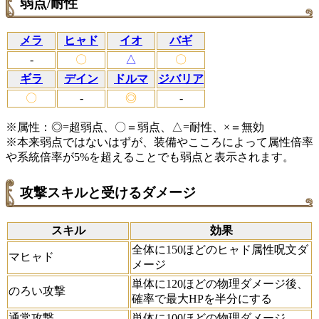
弱点/耐性
メラ
ヒャド
イオ
バギ
-
〇
△
〇
ギラ
デイン
ドルマ
ジバリア
〇
-
◎
-
※属性：◎=超弱点、〇＝弱点、△=耐性、×＝無効
※本来弱点ではないはずが、装備やこころによって属性倍率
や系統倍率が5%を超えることでも弱点と表示されます。
攻撃スキルと受けるダメージ
スキル
効果
全体に150ほどのヒャド属性呪文ダ
マヒャド
メージ
単体に120ほどの物理ダメージ後、
のろい攻撃
確率で最大HPを半分にする
通常攻撃
単体に100ほどの物理ダメージ