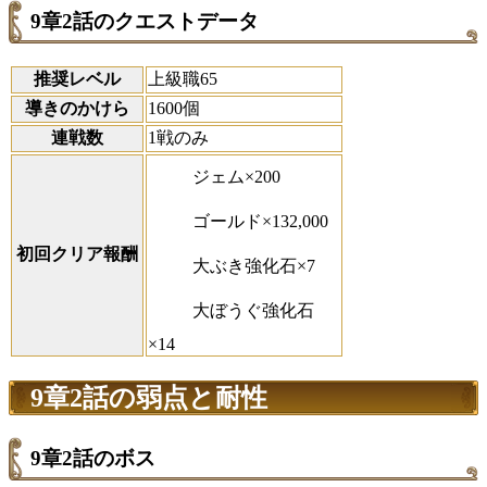
9章2話のクエストデータ
推奨レベル
上級職65
導きのかけら
1600個
連戦数
1戦のみ
ジェム×200
ゴールド×132,000
初回クリア報酬
大ぶき強化石×7
大ぼうぐ強化石
×14
9章2話の弱点と耐性
9章2話のボス