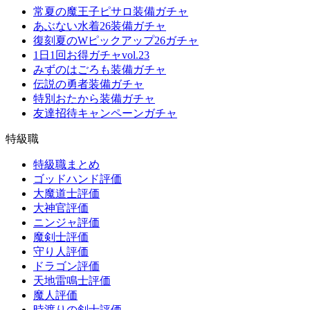
常夏の魔王子ピサロ装備ガチャ
あぶない水着26装備ガチャ
復刻夏のWピックアップ26ガチャ
1日1回お得ガチャvol.23
みずのはごろも装備ガチャ
伝説の勇者装備ガチャ
特別おたから装備ガチャ
友達招待キャンペーンガチャ
特級職
特級職まとめ
ゴッドハンド評価
大魔道士評価
大神官評価
ニンジャ評価
魔剣士評価
守り人評価
ドラゴン評価
天地雷鳴士評価
魔人評価
時渡りの剣士評価