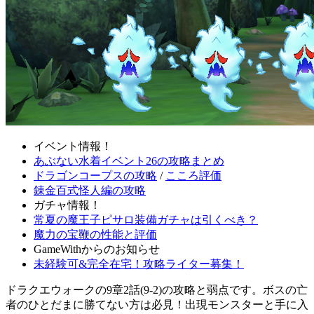
イベント情報！
あぶない水着イベント26の攻略まとめ
ドラゴンコープスの攻略
/
こころ評価
錬金百式怪人編の攻略
ガチャ情報！
常夏の魔王子ピサロ装備ガチャは引くべき？
魔力の宝鞭の性能と評価
GameWithからのお知らせ
未経験可&完全在宅！攻略ライター募集！
ドラクエウォークの9章2話(9-2)の攻略と弱点です。ボスの亡
者のひとだまに勝てない方は必見！出現モンスターと手に入