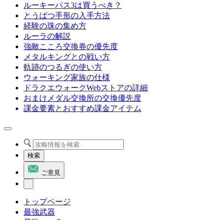
ルーキーパス3は買うべき？
とうばつ手形の入手方法
経験の珠の集め方
ルーラの解説
強敵こころ交換券の優先度
メタルキングとの戦い方
軌跡のつるぎの使い方
ウォーキング家族の仕様
ドラクエウォークWebストアの詳細
おまけメダル交換所の交換優先度
課金要素とおすすめ課金アイテム
検索
ご意見
トップページ
最強武器