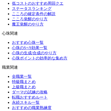
低コストのおすすめ周回クエ
ステータスランキング
こころの確定条件の解説
こころ覚醒のやり方
魔王覚醒のやり方
心珠関連
おすすめ心珠一覧
心珠のS+/S効果一覧
心珠の生成/合成のやり方
心珠ポイントの効率的な集め方
職業関連
全職業一覧
特級職まとめ
上級職まとめ
ダーマの試練の攻略
転職おすすめルート
永続スキル一覧
おすすめの職業熟練度