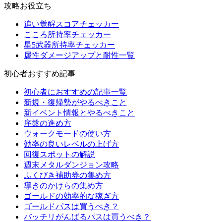
攻略お役立ち
追い覚醒スコアチェッカー
こころ所持率チェッカー
星5武器所持率チェッカー
属性ダメージアップと耐性一覧
初心者おすすめ記事
初心者におすすめの記事一覧
新規・復帰勢がやるべきこと
新イベント情報とやるべきこと
序盤の進め方
ウォークモードの使い方
効率の良いレベルの上げ方
回復スポットの解説
週末メタルダンジョン攻略
ふくびき補助券の集め方
導きのかけらの集め方
ゴールドの効率的な稼ぎ方
ゴールドパスは買うべき？
バッチリがんばるパスは買うべき？