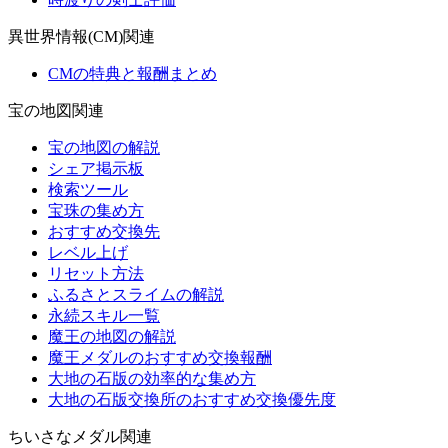
異世界情報(CM)関連
CMの特典と報酬まとめ
宝の地図関連
宝の地図の解説
シェア掲示板
検索ツール
宝珠の集め方
おすすめ交換先
レベル上げ
リセット方法
ふるさとスライムの解説
永続スキル一覧
魔王の地図の解説
魔王メダルのおすすめ交換報酬
大地の石版の効率的な集め方
大地の石版交換所のおすすめ交換優先度
ちいさなメダル関連